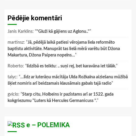
Pēdējie komentāri
Janis Karklins
: “
"Gluži kā gājiens uz Aglonu.."
”
martinsz
: “
Jā, pēdējā laikā patiesi vērojama liela reformēto
baptistu aktivitāte. Manuprāt tas lielā mērā varētu būt Džona
Makartura, Džona Paipera nopelns…
”
Roberto
: “
līdzībā es teiktu: .. suņi rej, bet karavāna iet tālāk.
”
talyc
: “
…līdz ar luterāņu mācītāja Ulda Rožkalna aiziešanu mūžībā
šķiet nomiris arī beidzamais klausāmais gabals tajā radio
”
gviclo
: “
Starp citu, Holbeins ir pazīstams arī ar 1522. gada
kokgriezumu "Luters kā Hercules Germanicuss ".
”
e – POLEMIKA