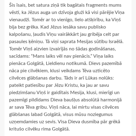
Šis īsais, bet satura ziņā tik bagātais fragments mums
vēstī, ka Jēzus auga un dzīvoja gluži kā visi pārējie Viņa
vienaudži. Tomēr ar to vienīgo, lielo atšķirību, ka Viņš
bija bez grēka. Kad Jēzus iesāka savu publisko
kalpošanu, ļaudis Viņu vairākkārt jau gribēja celt par
pasaules ķēniņu. Tā viņi saprata Mesijas sūtību Israēlā.
Tomēr Viņš aizvien izvairījās no šādas godināšanas,
sacīdams: “Mans laiks vēl nav pienācis.” Viņa laiks
pienāca Golgātā, Lieldienu notikumā. Dievs pazemībā
nāca pie cilvēkiem, klusi veikdams Tēva uzticēto
cilvēces glābšanas darbu. Tāds ir arī Lūkas nolūks:
pateikt patiesību par Jēzu Kristu, ka jau ar savu
piedzimšanu Viņš ir gaidītais Mesija, klusi, mierīgi un
pazemīgi pildīdams Dieva baušļus absolūtā harmonijā
ar sava Tēva gribu. Viņš nāca, lai mirtu visas cilvēces
glābšanas labad Golgātā, visus mūsu noziegumus
uzņemdamies uz sevis. Visa Dieva dusmība pār grēkā
kritušo cilvēku rima Golgātā.