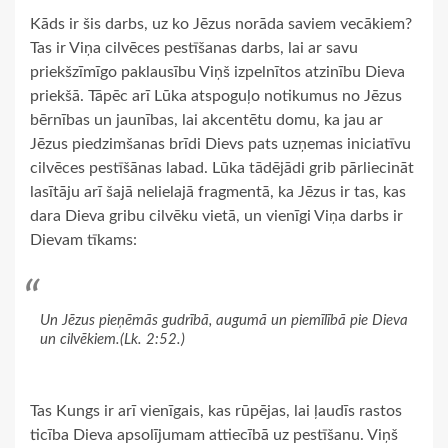
Kāds ir šis darbs, uz ko Jēzus norāda saviem vecākiem?
Tas ir Viņa cilvēces pestīšanas darbs, lai ar savu
priekšzīmīgo paklausību Viņš izpelnītos atzinību Dieva
priekšā. Tāpēc arī Lūka atspoguļo notikumus no Jēzus
bērnības un jaunības, lai akcentētu domu, ka jau ar
Jēzus piedzimšanas brīdi Dievs pats uzņemas iniciatīvu
cilvēces pestīšānas labad. Lūka tādējādi grib pārliecināt
lasītāju arī šajā nelielajā fragmentā, ka Jēzus ir tas, kas
dara Dieva gribu cilvēku vietā, un vienīgi Viņa darbs ir
Dievam tīkams:
Un Jēzus pieņēmās gudrībā, augumā un piemīlībā pie Dieva
un cilvēkiem.(Lk. 2:52.)
Tas Kungs ir arī vienīgais, kas rūpējas, lai ļaudīs rastos
ticība Dieva apsolījumam attiecībā uz pestīšanu. Viņš