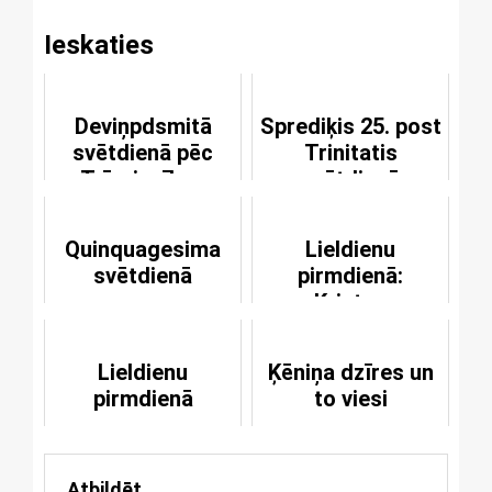
Ieskaties
Deviņpdsmitā
Sprediķis 25. post
svētdienā pēc
Trinitatis
Trīsvienības
svētdienā
svētkiem
Quinquagesima
Lieldienu
svētdienā
pirmdienā:
Kristus
augšāmcelšanās
svētība
Lieldienu
Ķēniņa dzīres un
pirmdienā
to viesi
Atbildēt