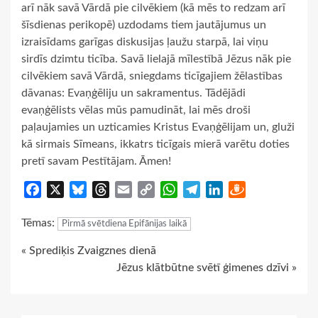
arī nāk savā Vārdā pie cilvēkiem (kā mēs to redzam arī
šīsdienas perikopē) uzdodams tiem jautājumus un
izraisīdams garīgas diskusijas ļaužu starpā, lai viņu
sirdīs dzimtu ticība. Savā lielajā mīlestībā Jēzus nāk pie
cilvēkiem savā Vārdā, sniegdams ticīgajiem žēlastības
dāvanas: Evaņģēliju un sakramentus. Tādējādi
evaņģēlists vēlas mūs pamudināt, lai mēs droši
paļaujamies un uzticamies Kristus Evaņģēlijam un, gluži
kā sirmais Sīmeans, ikkatrs ticīgais mierā varētu doties
pretī savam Pestītājam. Āmen!
Facebook
X
Bluesky
Threads
Email
Copy
WhatsApp
Telegram
LinkedIn
Draugiem
Link
Tēmas:
Pirmā svētdiena Epifānijas laikā
Continue
« Sprediķis Zvaigznes dienā
Jēzus klātbūtne svētī ģimenes dzīvi »
Reading