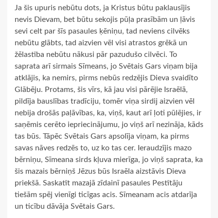
Ja šis upuris nebūtu dots, ja Kristus būtu paklausījis
nevis Dievam, bet būtu sekojis pūļa prasībām un ļāvis
sevi celt par šīs pasaules ķēniņu, tad neviens cilvēks
nebūtu glābts, tad aizvien vēl visi atrastos grēkā un
žēlastība nebūtu nākusi pār pazudušo cilvēci. To
saprata arī sirmais Sīmeans, jo Svētais Gars viņam bija
atklājis, ka nemirs, pirms nebūs redzējis Dieva svaidīto
Glābēju. Protams, šis vīrs, kā jau visi pārējie Israēlā,
pildīja bauslības tradīciju, tomēr viņa sirdij aizvien vēl
nebija drošās paļāvības, ka, viņš, kaut arī ļoti pūlējies, ir
saņēmis cerēto iepriecinājumu, jo viņš arī nezināja, kāds
tas būs. Tāpēc Svētais Gars apsolīja viņam, ka pirms
savas nāves redzēs to, uz ko tas cer. Ieraudzījis mazo
bērniņu, Sīmeana sirds kļuva mierīga, jo viņš saprata, ka
šis mazais bērniņš Jēzus būs Israēla aizstāvis Dieva
priekšā. Saskatīt mazajā zīdainī pasaules Pestītāju
tiešām spēj vienīgi ticīgas acis. Sīmeanam acis atdarīja
un ticību dāvāja Svētais Gars.