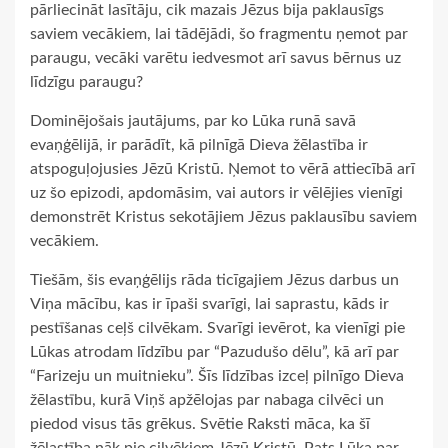
pārliecināt lasītāju, cik mazais Jēzus bija paklausīgs
saviem vecākiem, lai tādējādi, šo fragmentu ņemot par
paraugu, vecāki varētu iedvesmot arī savus bērnus uz
līdzīgu paraugu?
Dominējošais jautājums, par ko Lūka runā savā
evaņģēlijā, ir parādīt, kā pilnīgā Dieva žēlastība ir
atspoguļojusies Jēzū Kristū. Ņemot to vērā attiecībā arī
uz šo epizodi, apdomāsim, vai autors ir vēlējies vienīgi
demonstrēt Kristus sekotājiem Jēzus paklausību saviem
vecākiem.
Tiešām, šis evaņģēlijs rāda ticīgajiem Jēzus darbus un
Viņa mācību, kas ir īpaši svarīgi, lai saprastu, kāds ir
pestīšanas ceļš cilvēkam. Svarīgi ievērot, ka vienīgi pie
Lūkas atrodam līdzību par “Pazudušo dēlu”, kā arī par
“Farizeju un muitnieku”. Šīs līdzības izceļ pilnīgo Dieva
žēlastību, kurā Viņš apžēlojas par nabaga cilvēci un
piedod visus tās grēkus. Svētie Raksti māca, ka šī
žēlastība nāk pie cilvēkiem Jēzū Kristū. Pats Lūka par