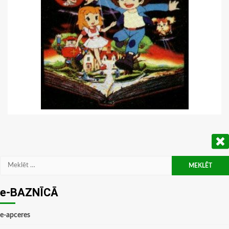
Meklēt:
e-BAZNĪCĀ
e-apceres