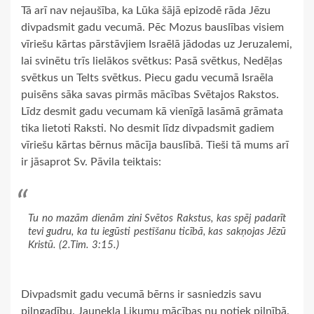
Tā arī nav nejaušība, ka Lūka šājā epizodē rāda Jēzu
divpadsmit gadu vecumā. Pēc Mozus bauslības visiem
vīriešu kārtas pārstāvjiem Israēlā jādodas uz Jeruzalemi,
lai svinētu trīs lielākos svētkus: Pasā svētkus, Nedēļas
svētkus un Telts svētkus. Piecu gadu vecumā Israēla
puisēns sāka savas pirmās mācības Svētajos Rakstos.
Līdz desmit gadu vecumam kā vienīgā lasāmā grāmata
tika lietoti Raksti. No desmit līdz divpadsmit gadiem
vīriešu kārtas bērnus mācīja bauslībā. Tieši tā mums arī
ir jāsaprot Sv. Pāvila teiktais:
Tu no mazām dienām zini Svētos Rakstus, kas spēj padarīt
tevi gudru, ka tu iegūsti pestīšanu ticībā, kas sakņojas Jēzū
Kristū. (2.Tim. 3:15.)
Divpadsmit gadu vecumā bērns ir sasniedzis savu
pilngadību. Jaunekļa Likumu mācības nu notiek pilnībā.