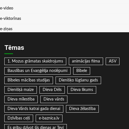
e-video
e-viktorīnas
e-ziņas
Tēmas
1. Mozus grāmatas skaidrojums
animācijas filma
ASV
Bauslības un Evaņģēlija noslēpumi
Bībele
Bībeles mācības studijas
Dienišķo lūgšanu gads
Dienišķā maize
Dieva Dēls
Dieva likums
Dieva mīlestība
Dieva vārds
Dieva Vārds katrai gada dienai
Dieva žēlastība
Dzīvības ceļš
e-baznica.lv
Es gribu dzīvot šīs dienas ar Tevi