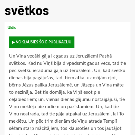
svētkos
Uldis
▶ NOKLAUSIES ŠO E-PUBLIKĀCIJU
Un Viņa vecāki gāja ik gadus uz Jeruzālemi Pashā
svētkos. Kad nu Viņš bija divpadsmit gadus vecs, tad tie
pēc svētku ieraduma gāja uz Jeruzālemi. Un, kad svētku
dienas bija pagājušas, tad, tiem atkal uz mājām ejot,
bērns Jēzus palika Jeruzālemē, un Jāzeps un Viņa māte
to nezināja. Bet tie domāja, ka Viņš esot pie
ceļabiedriem; un, vienas dienas gājumu nostaigājuši, tie
Viņu meklēja pie radiem un pazīstamiem. Un, kad tie
Viņu neatrada, tad tie gāja atpakaļ uz Jeruzālemi, lai To
meklētu. Un pēc trim dienām tie Viņu atrada Templī
sēžam starp mācītājiem, tos klausoties un tos jautājot.