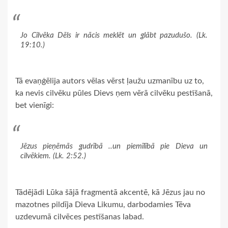
Jo Cilvēka Dēls ir nācis meklēt un glābt pazudušo. (Lk.
19:10.)
Tā evaņģēlija autors vēlas vērst ļaužu uzmanību uz to,
ka nevis cilvēku pūles Dievs ņem vērā cilvēku pestīšanā,
bet vienīgi:
Jēzus pieņēmās gudrībā ..un piemīlībā pie Dieva un
cilvēkiem. (Lk. 2:52.)
Tādējādi Lūka šājā fragmentā akcentē, kā Jēzus jau no
mazotnes pildīja Dieva Likumu, darbodamies Tēva
uzdevumā cilvēces pestīšanas labad.