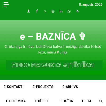
Skip
8. augusts, 2026
to
Draugiem
Facebook
Twitter
Instagram
LinkedIn
whatsapp
RSS
content
e – BAZNĪCA ✞
Grēka alga ir nāve, bet Dieva balva ir mūžīga dzīvība Kristū
Jēzū, mūsu Kungā.
E-KONTAKTI
E-PROJEKTS
E-ARHĪVS
E-POLEMIKA
E-BĪBELE
E-TICĪBA
E-LTA