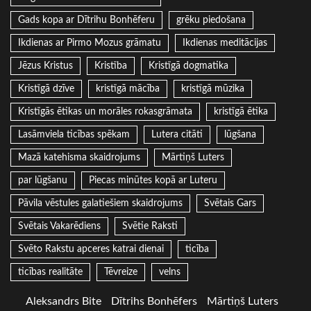
Gads kopa ar Dītrihu Bonhēferu
grēku piedošana
Ikdienas ar Pirmo Mozus grāmatu
Ikdienas meditācijas
Jēzus Kristus
Kristība
Kristīgā dogmatika
Kristīgā dzīve
kristīgā mācība
kristīgā mūzika
Kristīgās ētikas un morāles rokasgrāmata
kristīgā ētika
Lasāmviela ticības spēkam
Lutera citāti
lūgšana
Mazā katehisma skaidrojums
Mārtiņš Luters
par lūgšanu
Piecas minūtes kopā ar Luteru
Pāvila vēstules galatiešiem skaidrojums
Svētais Gars
Svētais Vakarēdiens
Svētie Raksti
Svēto Rakstu apceres katrai dienai
ticība
ticības realitāte
Tēvreize
velns
Aleksandrs Bite
Dītrihs Bonhēfers
Mārtiņš Luters