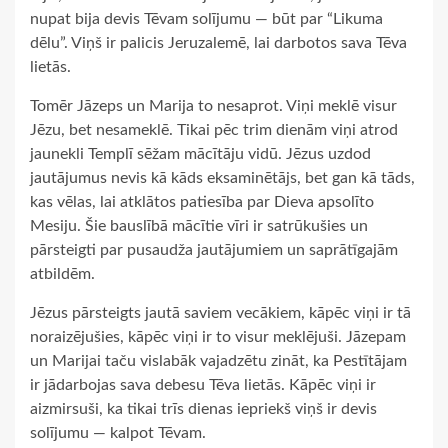
nupat bija devis Tēvam solījumu — būt par “Likuma
dēlu”. Viņš ir palicis Jeruzalemē, lai darbotos sava Tēva
lietās.
Tomēr Jāzeps un Marija to nesaprot. Viņi meklē visur
Jēzu, bet nesameklē. Tikai pēc trim dienām viņi atrod
jaunekli Templī sēžam mācītāju vidū. Jēzus uzdod
jautājumus nevis kā kāds eksaminētājs, bet gan kā tāds,
kas vēlas, lai atklātos patiesība par Dieva apsolīto
Mesiju. Šie bauslībā mācītie vīri ir satrūkušies un
pārsteigti par pusaudža jautājumiem un saprātīgajām
atbildēm.
Jēzus pārsteigts jautā saviem vecākiem, kāpēc viņi ir tā
noraizējušies, kāpēc viņi ir to visur meklējuši. Jāzepam
un Marijai taču vislabāk vajadzētu zināt, ka Pestītājam
ir jādarbojas sava debesu Tēva lietās. Kāpēc viņi ir
aizmirsuši, ka tikai trīs dienas iepriekš viņš ir devis
solījumu — kalpot Tēvam.