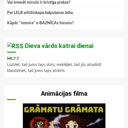
Vai kremēt mirušo ir kristīga prakse?
Par LELB arhibīskapa kalpošanas laiku
Kāpēc "nomira" e-BAZNĪCAs forums?
Dieva vārds katrai dienai
Mt.7:7
Lūdziet, tad jums taps dots; meklējiet, tad jūs atradīsit;
klaudziniet, tad jums taps atvērts.
Animācijas filma