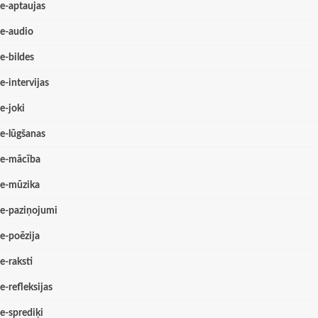
e-aptaujas
e-audio
e-bildes
e-intervijas
e-joki
e-lūgšanas
e-mācība
e-mūzika
e-paziņojumi
e-poēzija
e-raksti
e-refleksijas
e-sprediķi