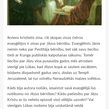
Ikviens kristietis zina, cik skopas visos četros
evaņģēlijos ir ziņas par Jēzus bērnību. Evaņģēlists Jānis
nemin neko par Pestītāja bērnību, bet sāk savu liecību
tieši ar Kunga publiskās kalpošanas sākumu. Tomēr
liecību par Jēzu viņa pusaudža gados mēs atrodam
vienīgi pie Lūkas, kad Jēzus kopā ar saviem vecākiem,
būdams divpadsmit gadus vecs, dodas uz Templi
Jeruzalemē, lai tur svinētu Neraudzētās maizes svētkus.
Kāds bija autora nolūks, iesaistot savā evaņģēlijā īso
notikumu no Jēzus bērnības? Kādu patiesību par Jēzu
Kristu ar šo nelielo epizodi viņš vēlējās uzsvērt? Vai
vienīgais Lūkas nodoms bija uzskatāmā veidā