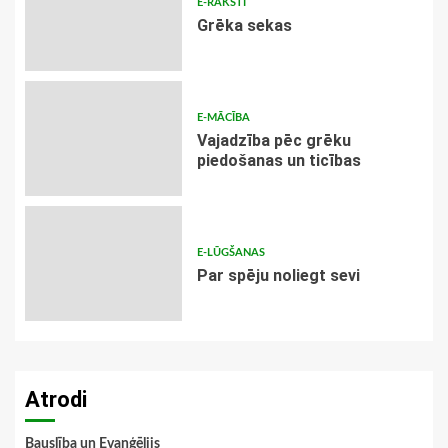
E-RAKSTI
Grēka sekas
E-MĀCĪBA
Vajadzība pēc grēku
piedošanas un ticības
E-LŪGŠANAS
Par spēju noliegt sevi
Atrodi
Bauslība un Evaņģēlijs