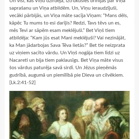
Un visi, kas Viņu dzirdēja, iztrūkušies brīnījās par Viņa
saprašanu un Viņa atbildēm. Un, Viņu ieraudzījuši,
vecāki pārbijās, un Viņa māte sacīja Viņam: “Mans dēls,
kāpēc Tu mums to esi darījis? Redzi, Tavs tēvs un es,
mēs Tevi ar sāpēm esam meklējuši.” Bet Viņš tiem
atbildēja: “Kam jūs esat Mani meklējuši? Vai nezinājāt,
ka Man jādarbojas Sava Tēva lietās?” Bet tie neizprata
uz viņiem sacīto vārdu. Un Viņš nogāja tiem līdzi uz
Nacareti un bija tiem paklausīgs. Bet Viņa māte visus
šos vārdus paturēja savā sirdī. Un Jēzus pieņēmās
gudrībā, augumā un piemīlībā pie Dieva un cilvēkiem.
[Lk.2:41-52]