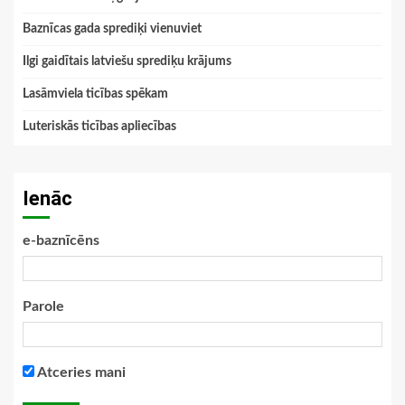
Baznīcas gada sprediķi vienuviet
Ilgi gaidītais latviešu sprediķu krājums
Lasāmviela ticības spēkam
Luteriskās ticības apliecības
Ienāc
e-baznīcēns
Parole
Atceries mani