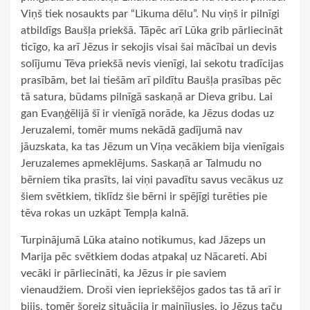
Viņš tiek nosaukts par “Likuma dēlu”. Nu viņš ir pilnīgi
atbildīgs Baušļa priekšā. Tāpēc arī Lūka grib pārliecināt
ticīgo, ka arī Jēzus ir sekojis visai šai mācībai un devis
solījumu Tēva priekšā nevis vienīgi, lai sekotu tradīcijas
prasībām, bet lai tiešām arī pildītu Baušļa prasības pēc
tā satura, būdams pilnīgā saskaņā ar Dieva gribu. Lai
gan Evaņģēlijā šī ir vienīgā norāde, ka Jēzus dodas uz
Jeruzalemi, tomēr mums nekādā gadījumā nav
jāuzskata, ka tas Jēzum un Viņa vecākiem bija vienīgais
Jeruzalemes apmeklējums. Saskaņā ar Talmudu no
bērniem tika prasīts, lai viņi pavadītu savus vecākus uz
šiem svētkiem, tiklīdz šie bērni ir spējīgi turēties pie
tēva rokas un uzkāpt Tempļa kalnā.
Turpinājumā Lūka ataino notikumus, kad Jāzeps un
Marija pēc svētkiem dodas atpakaļ uz Nācareti. Abi
vecāki ir pārliecināti, ka Jēzus ir pie saviem
vienaudžiem. Droši vien iepriekšējos gados tas tā arī ir
bijis, tomēr šoreiz situācija ir mainījusies, jo Jēzus taču