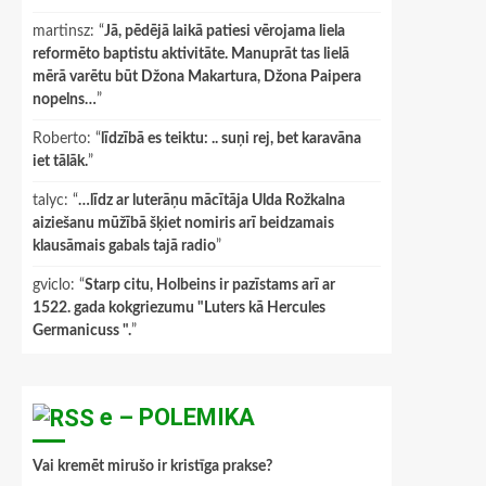
martinsz
: “
Jā, pēdējā laikā patiesi vērojama liela
reformēto baptistu aktivitāte. Manuprāt tas lielā
mērā varētu būt Džona Makartura, Džona Paipera
nopelns…
”
Roberto
: “
līdzībā es teiktu: .. suņi rej, bet karavāna
iet tālāk.
”
talyc
: “
…līdz ar luterāņu mācītāja Ulda Rožkalna
aiziešanu mūžībā šķiet nomiris arī beidzamais
klausāmais gabals tajā radio
”
gviclo
: “
Starp citu, Holbeins ir pazīstams arī ar
1522. gada kokgriezumu "Luters kā Hercules
Germanicuss ".
”
e – POLEMIKA
Vai kremēt mirušo ir kristīga prakse?