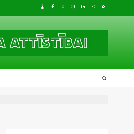
Draugiem
Facebook
Twitter
Instagram
LinkedIn
whatsapp
RSS