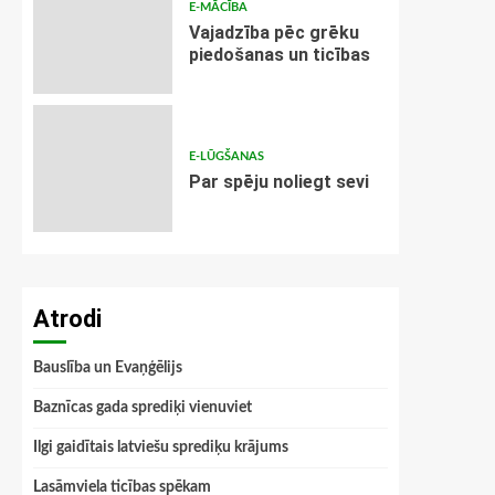
E-MĀCĪBA
Vajadzība pēc grēku
piedošanas un ticības
E-LŪGŠANAS
Par spēju noliegt sevi
Atrodi
Bauslība un Evaņģēlijs
Baznīcas gada sprediķi vienuviet
Ilgi gaidītais latviešu sprediķu krājums
Lasāmviela ticības spēkam