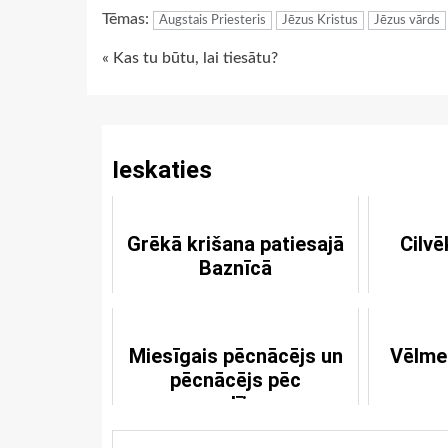
Tēmas:
Augstais Priesteris
Jēzus Kristus
Jēzus vārds
Continue
« Kas tu būtu, lai tiesātu?
Reading
Ieskaties
Grēkā krišana patiesajā
Cilvē
Baznīcā
Miesīgais pēcnācējs un
Vēlme
pēcnācējs pēc
apsolījuma