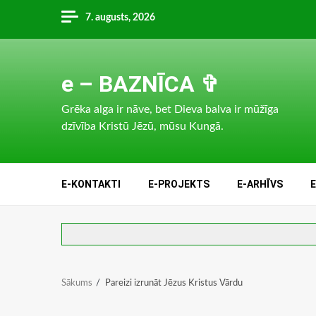
Skip
7. augusts, 2026
to
content
e – BAZNĪCA ✞
Grēka alga ir nāve, bet Dieva balva ir mūžīga
dzīvība Kristū Jēzū, mūsu Kungā.
E-KONTAKTI
E-PROJEKTS
E-ARHĪVS
Sākums
Pareizi izrunāt Jēzus Kristus Vārdu