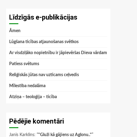
Līdzīgās e-publikācijas
Āmen
Lūgšana ticības atjaunošanas svētkos
Ar visdziļāko nopietnību ir jāpievēršas Dieva vārdam
Patiess svētums
Reliģiskās jūtas nav uzticams ceļvedis
Mīlestība nedalāma
Atziņa – teoloģija – ticība
Pēdējie komentāri
Janis Karklins
: “
"Gluži kā gājiens uz Aglonu.."
”