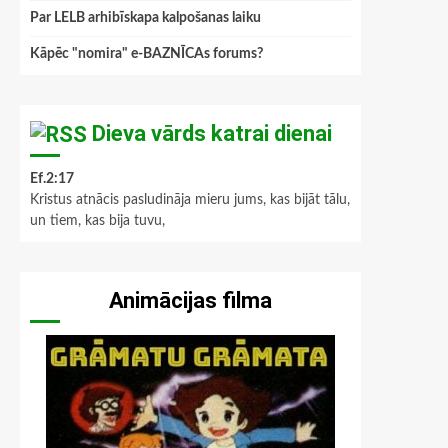
Par LELB arhibīskapa kalpošanas laiku
Kāpēc "nomira" e-BAZNĪCAs forums?
Dieva vārds katrai dienai
Ef.2:17
Kristus atnācis pasludināja mieru jums, kas bijāt tālu,
un tiem, kas bija tuvu,
Animācijas filma