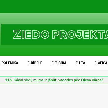
E-POLEMIKA
E-BĪBELE
E-TICĪBA
E-LTA
E-AFIŠA
116. Kādai sirdij mums ir jābūt, vadoties pēc Dieva Vārda?