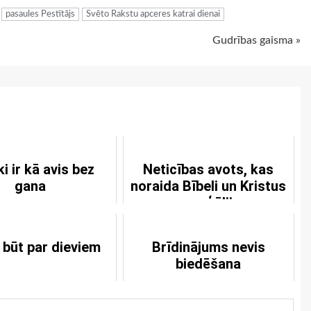
pasaules Pestītājs
Svēto Rakstu apceres katrai dienai
Gudrības gaisma »
ki ir kā avis bez
Neticības avots, kas
gana
noraida Bībeli un Kristus
evaņģēliju
 būt par dieviem
Brīdinājums nevis
biedēšana