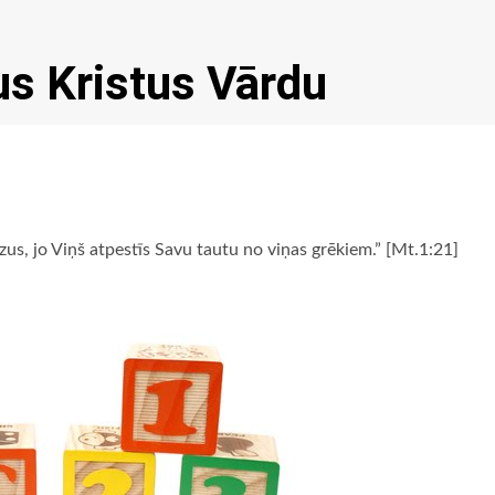
us Kristus Vārdu
us, jo Viņš atpestīs Savu tautu no viņas grēkiem.” [Mt.1:21]