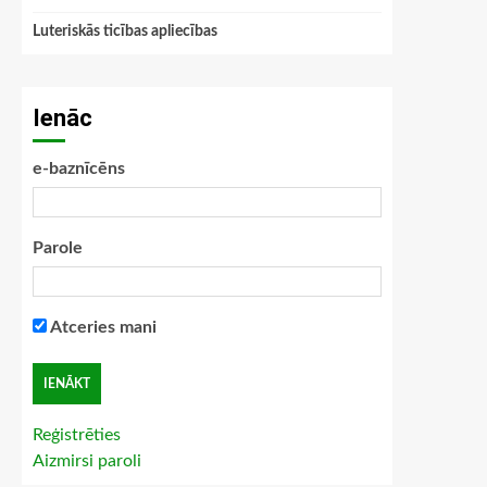
Luteriskās ticības apliecības
Ienāc
e-baznīcēns
Parole
Atceries mani
Reģistrēties
Aizmirsi paroli