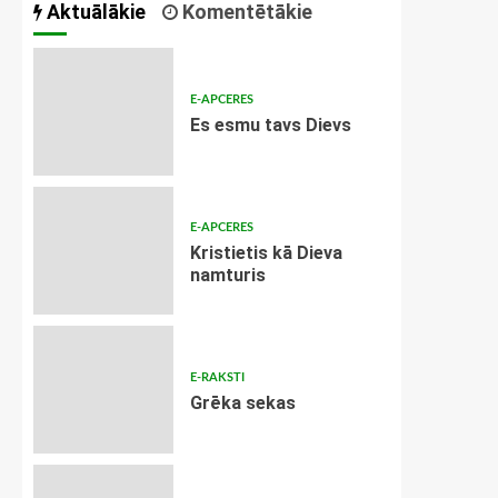
Aktuālākie
Komentētākie
E-APCERES
Es esmu tavs Dievs
E-APCERES
Kristietis kā Dieva
namturis
E-RAKSTI
Grēka sekas