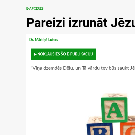
E-APCERES
Pareizi izrunāt Jēz
Dr. Mārtiņš Luters
▶ NOKLAUSIES ŠO E-PUBLIKĀCIJU
“Viņa dzemdēs Dēlu, un Tā vārdu tev būs saukt Jēz