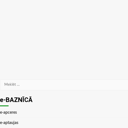
Meklēt:
e-BAZNĪCĀ
e-apceres
e-aptaujas