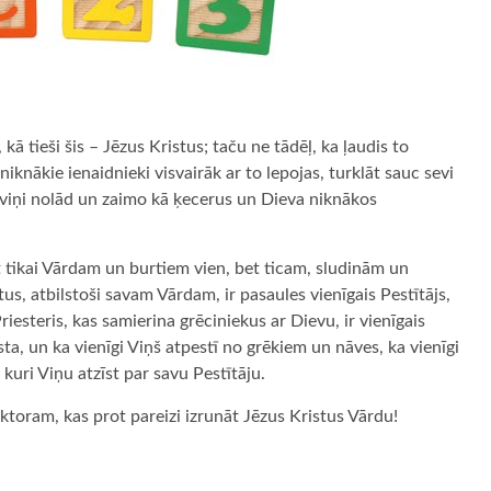
 tieši šis – Jēzus Kristus; taču ne tādēļ, ka ļaudis to
 niknākie ienaidnieki visvairāk ar to lepojas, turklāt sauc sevi
 viņi nolād un zaimo kā ķecerus un Dieva niknākos
 tikai Vārdam un burtiem vien, bet ticam, sludinām un
tus, atbilstoši savam Vārdam, ir pasaules vienīgais Pestītājs,
riesteris, kas samierina grēciniekus ar Dievu, ir vienīgais
a, un ka vienīgi Viņš atpestī no grēkiem un nāves, ka vienīgi
kuri Viņu atzīst par savu Pestītāju.
toram, kas prot pareizi izrunāt Jēzus Kristus Vārdu!
ugiem