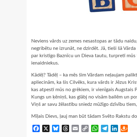
Neviens vārds uz zemes nesastopas ar tādu naidu, kā
negribētu ne izrunāt, ne dzirdēt. Jā, tieši šā Vārda
par kristīgo Baznīcu un Dieva tautu, turpretī mūs
ienaidniekus.
Kādēļ? Tādēļ – ka mēs šim Vārdam neļaujam palikt
apliecinām, ka šis Cilvēks, kura vārds ir Jēzus Kris
kas atpestī mūs no grēkiem, ir vienīgais Augstais P
Kungs un ķēniņš, kas glābj no visām bailēm un post
Viņš ar savu žēlastību sniedz mūžīgo dzīvību tiem, 
Mīļais Dievs, ļauj man būt tādam Svēto Rakstu dok
Facebook
X
Bluesky
Threads
Email
Copy
WhatsApp
Telegram
LinkedIn
Dra
Link