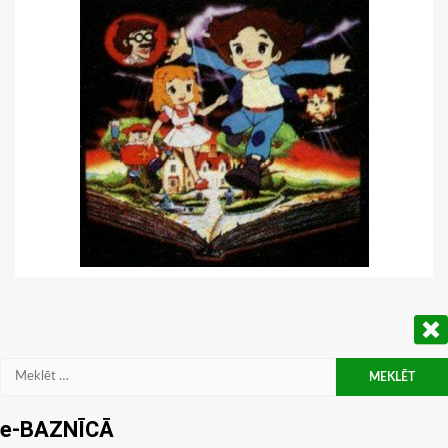
Meklēt:
e-BAZNĪCĀ