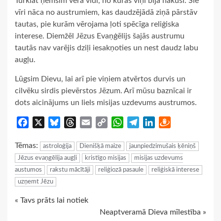
Turklāt ņemsim vērā vidi, no kuras viņi bija nākuši. Šie
vīri nāca no austrumiem, kas daudzējādā ziņā pārstāv
tautas, pie kurām vērojama ļoti spēcīga reliģiska
interese. Diemžēl Jēzus Evaņģēlijs šajās austrumu
tautās nav varējis dziļi iesakņoties un nest daudz labu
augļu.
Lūgsim Dievu, lai arī pie viņiem atvērtos durvis un
cilvēku sirdis pievērstos Jēzum. Arī mūsu baznīcai ir
dots aicinājums un liels misijas uzdevums austrumos.
Facebook
X
Bluesky
Threads
Email
Copy
WhatsApp
Telegram
LinkedIn
Draugiem
Link
Tēmas:
astroloģija
Dienišķā maize
jaunpiedzimušais ķēniņš
Jēzus evaņgēlija augļi
kristīgo misijas
misijas uzdevums
austumos
rakstu mācītāji
reliģiozā pasaule
reliģiskā interese
uzņemt Jēzu
Continue
« Tavs prāts lai notiek
Neaptveramā Dieva mīlestība »