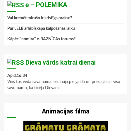
e – POLEMIKA
Vai kremēt mirušo ir kristīga prakse?
Par LELB arhibīskapa kalpošanas laiku
Kāpēc "nomira" e-BAZNĪCAs forums?
Dieva vārds katrai dienai
Ap.d.16:34
Viņš tos veda savā namā, sēdināja pie galda un priecājās ar visu
savu namu, ka ticēja Dievam.
Animācijas filma