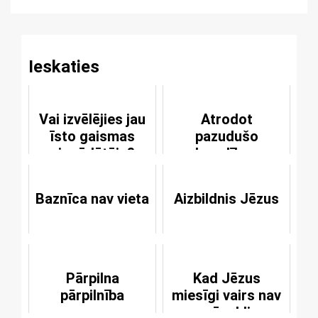
Reading
Ieskaties
Vai izvēlējies jau
Atrodot
īsto gaismas
pazudušo
piegādātāju?
bauslības
grāmatu
Baznīca nav vieta
Aizbildnis Jēzus
Pārpilna
Kad Jēzus
pārpilnība
miesīgi vairs nav
ar mācekļiem