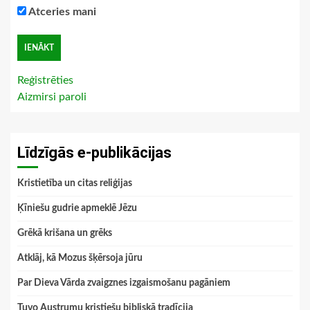
Atceries mani
Reģistrēties
Aizmirsi paroli
Līdzīgās e-publikācijas
Kristietība un citas reliģijas
Ķīniešu gudrie apmeklē Jēzu
Grēkā krišana un grēks
Atklāj, kā Mozus šķērsoja jūru
Par Dieva Vārda zvaigznes izgaismošanu pagāniem
Tuvo Austrumu kristiešu bibliskā tradīcija