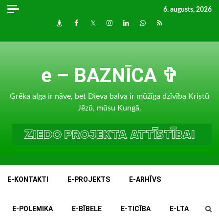
Skip
6. augusts, 2026
to
Draugiem
Facebook
Twitter
Instagram
LinkedIn
whatsapp
RSS
content
e – BAZNĪCA ✞
Grēka alga ir nāve, bet Dieva balva ir mūžīga dzīvība Kristū
Jēzū, mūsu Kungā.
E-KONTAKTI
E-PROJEKTS
E-ARHĪVS
E-POLEMIKA
E-BĪBELE
E-TICĪBA
E-LTA