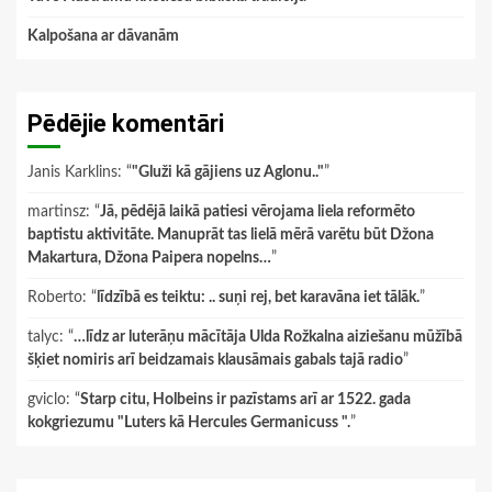
Kalpošana ar dāvanām
Pēdējie komentāri
Janis Karklins
: “
"Gluži kā gājiens uz Aglonu.."
”
martinsz
: “
Jā, pēdējā laikā patiesi vērojama liela reformēto
baptistu aktivitāte. Manuprāt tas lielā mērā varētu būt Džona
Makartura, Džona Paipera nopelns…
”
Roberto
: “
līdzībā es teiktu: .. suņi rej, bet karavāna iet tālāk.
”
talyc
: “
…līdz ar luterāņu mācītāja Ulda Rožkalna aiziešanu mūžībā
šķiet nomiris arī beidzamais klausāmais gabals tajā radio
”
gviclo
: “
Starp citu, Holbeins ir pazīstams arī ar 1522. gada
kokgriezumu "Luters kā Hercules Germanicuss ".
”