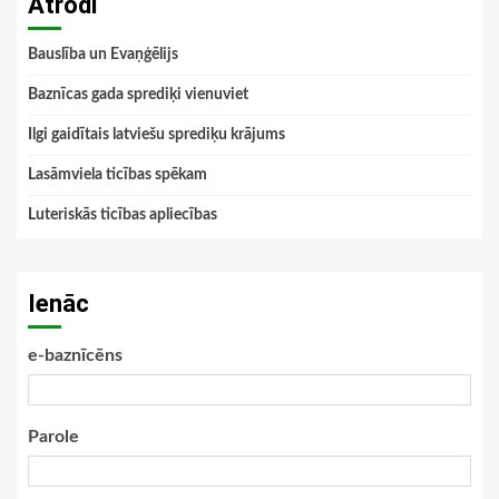
Atrodi
Bauslība un Evaņģēlijs
Baznīcas gada sprediķi vienuviet
Ilgi gaidītais latviešu sprediķu krājums
Lasāmviela ticības spēkam
Luteriskās ticības apliecības
Ienāc
e-baznīcēns
Parole