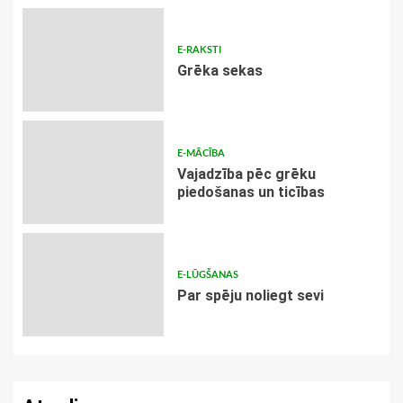
E-RAKSTI
Grēka sekas
E-MĀCĪBA
Vajadzība pēc grēku
piedošanas un ticības
E-LŪGŠANAS
Par spēju noliegt sevi