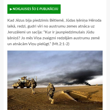
▶ NOKLAUSIES ŠO E-PUBLIKĀCIJU
Kad Jēzus bija piedzimis Bētlemē, Jūdas ķēniņa Hēroda
laikā, redzi, gudri vīri no austrumu zemes atnāca uz
Jeruzālemi un sacīja: “Kur ir jaunpiedzimušais Jūdu
ķēniņš? Jo mēs Viņa zvaigzni redzējām austrumu zemē
un atnācām Viņu pielūgt.” (Mt.2:1-2)