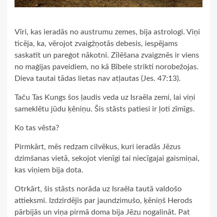
Vīri, kas ieradās no austrumu zemes, bija astrologi. Viņi
ticēja, ka, vērojot zvaigžņotās debesis, iespējams
saskatīt un pareģot nākotni. Zīlēšana zvaigznēs ir viens
no maģijas paveidiem, no kā Bībele strikti norobežojas.
Dieva tautai tādas lietas nav atļautas (Jes. 47:13).
Taču Tas Kungs šos ļaudis veda uz Israēla zemi, lai viņi
sameklētu jūdu ķēniņu. Šis stāsts patiesi ir ļoti zīmīgs.
Ko tas vēsta?
Pirmkārt, mēs redzam cilvēkus, kuri ieradās Jēzus
dzimšanas vietā, sekojot vienīgi tai niecīgajai gaismiņai,
kas viņiem bija dota.
Otrkārt, šis stāsts norāda uz Israēla tautā valdošo
attieksmi. Izdzirdējis par jaundzimušo, ķēniņš Herods
pārbijās un viņa pirmā doma bija Jēzu nogalināt. Pat