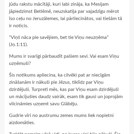
jūdu rakstu mācītāji, kuri labi zināja, ka Mesijam
jāpiedzimst Betlēmē, neuzskatīja par vajadzīgu mērot
īso ceļu no Jeruzālemes, lai pārliecinātos, vai tiešām tā
ir noticis.
“Viņš nāca pie savējiem, bet tie Viņu neuzņēma”
(Jņ.1:11).
Mums ir svarīgi pārbaudīt pašiem sevi. Vai esam Viņu
uzņēmuši?
Šis notikums apliecina, ka cilvēki pat ar niecīgām
zināšanām ir nākuši pie Jēzus, tiklīdz par Viņu
dzirdējuši. Turpretī mēs, kas par Viņu esam dzirdējuši
un mācījušies daudz vairāk, esam tik gausi un joprojām
vilcināmies uzņemt savu Glābēju.
Gudrie vīri no austrumu zemes mums liek nopietni
aizdomāties.