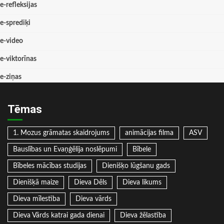
e-refleksijas
e-sprediķi
e-video
e-viktorīnas
e-ziņas
Tēmas
1. Mozus grāmatas skaidrojums
animācijas filma
ASV
Bauslības un Evaņģēlija noslēpumi
Bībele
Bībeles mācības studijas
Dienišķo lūgšanu gads
Dienišķā maize
Dieva Dēls
Dieva likums
Dieva mīlestība
Dieva vārds
Dieva Vārds katrai gada dienai
Dieva žēlastība