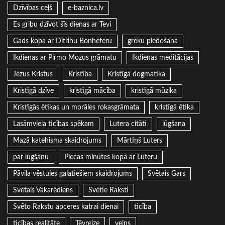
Dzīvības ceļš
e-baznica.lv
Es gribu dzīvot šīs dienas ar Tevi
Gads kopa ar Dītrihu Bonhēferu
grēku piedošana
Ikdienas ar Pirmo Mozus grāmatu
Ikdienas meditācijas
Jēzus Kristus
Kristība
Kristīgā dogmatika
Kristīgā dzīve
kristīgā mācība
kristīgā mūzika
Kristīgās ētikas un morāles rokasgrāmata
kristīgā ētika
Lasāmviela ticības spēkam
Lutera citāti
lūgšana
Mazā katehisma skaidrojums
Mārtiņš Luters
par lūgšanu
Piecas minūtes kopā ar Luteru
Pāvila vēstules galatiešiem skaidrojums
Svētais Gars
Svētais Vakarēdiens
Svētie Raksti
Svēto Rakstu apceres katrai dienai
ticība
ticības realitāte
Tēvreize
velns