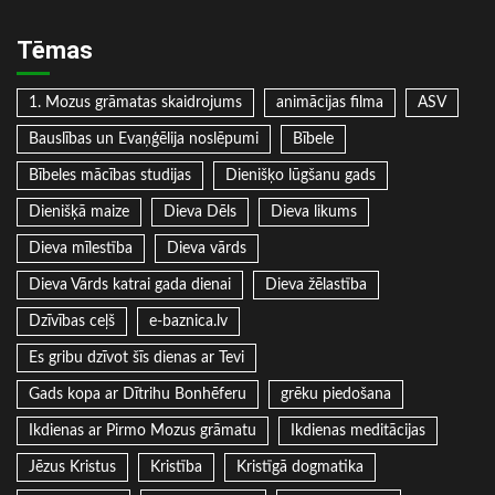
Tēmas
1. Mozus grāmatas skaidrojums
animācijas filma
ASV
Bauslības un Evaņģēlija noslēpumi
Bībele
Bībeles mācības studijas
Dienišķo lūgšanu gads
Dienišķā maize
Dieva Dēls
Dieva likums
Dieva mīlestība
Dieva vārds
Dieva Vārds katrai gada dienai
Dieva žēlastība
Dzīvības ceļš
e-baznica.lv
Es gribu dzīvot šīs dienas ar Tevi
Gads kopa ar Dītrihu Bonhēferu
grēku piedošana
Ikdienas ar Pirmo Mozus grāmatu
Ikdienas meditācijas
Jēzus Kristus
Kristība
Kristīgā dogmatika