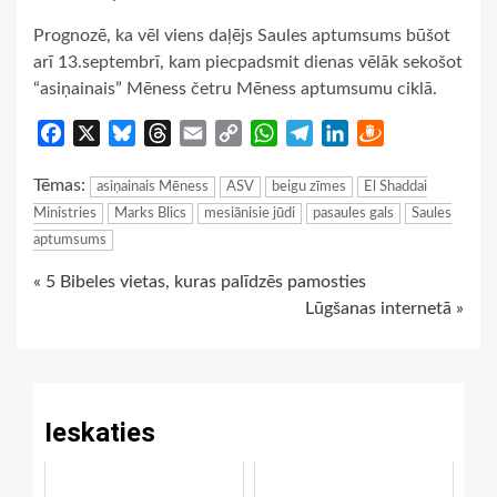
Prognozē, ka vēl viens daļējs Saules aptumsums būšot
arī 13.septembrī, kam piecpadsmit dienas vēlāk sekošot
“asiņainais” Mēness četru Mēness aptumsumu ciklā.
Facebook
X
Bluesky
Threads
Email
Copy
WhatsApp
Telegram
LinkedIn
Draugiem
Link
Tēmas:
asiņainais Mēness
ASV
beigu zīmes
El Shaddai
Ministries
Marks Blics
mesiānisie jūdi
pasaules gals
Saules
aptumsums
Continue
« 5 Bibeles vietas, kuras palīdzēs pamosties
Lūgšanas internetā »
Reading
Ieskaties