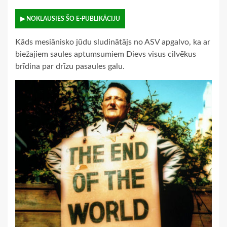
▶ NOKLAUSIES ŠO E-PUBLIKĀCIJU
Kāds mesiānisko jūdu sludinātājs no ASV apgalvo, ka ar
biežajiem saules aptumsumiem Dievs visus cilvēkus
brīdina par drīzu pasaules galu.