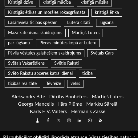
Kristīgā dzīve
kristīgā mācība
kristīgā mūzika
Kristīgās ētikas un morāles rokasgrāmata
kristīgā ētika
Lasāmviela ticības spēkam
Lutera citāti
lūgšana
Mazā katehisma skaidrojums
Mārtiņš Luters
par lūgšanu
Piecas minūtes kopā ar Luteru
Pāvila vēstules galatiešiem skaidrojums
Svētais Gars
Svētais Vakarēdiens
Svētie Raksti
Svēto Rakstu apceres katrai dienai
ticība
ticības realitāte
Tēvreize
velns
Aleksandrs Bite
Dītrihs Bonhēfers
Mārtiņš Luters
Georgs Mancelis
Ilārs Plūme
Markku Särelä
Karls F. V. Valters
Hermanis Zasse
Draugiem
Facebook
Twitter
Instagram
LinkedIn
whatsapp
RSS
Pārpublicējot
obligāti
jānorāda atsauce. Visas tiesības patur
::