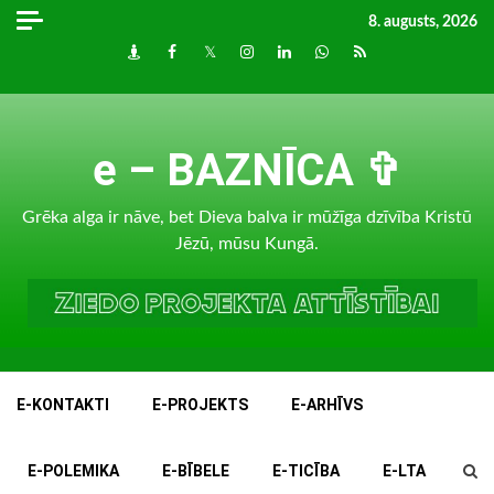
Skip
8. augusts, 2026
to
Draugiem
Facebook
Twitter
Instagram
LinkedIn
whatsapp
RSS
content
e – BAZNĪCA ✞
Grēka alga ir nāve, bet Dieva balva ir mūžīga dzīvība Kristū
Jēzū, mūsu Kungā.
E-KONTAKTI
E-PROJEKTS
E-ARHĪVS
E-POLEMIKA
E-BĪBELE
E-TICĪBA
E-LTA