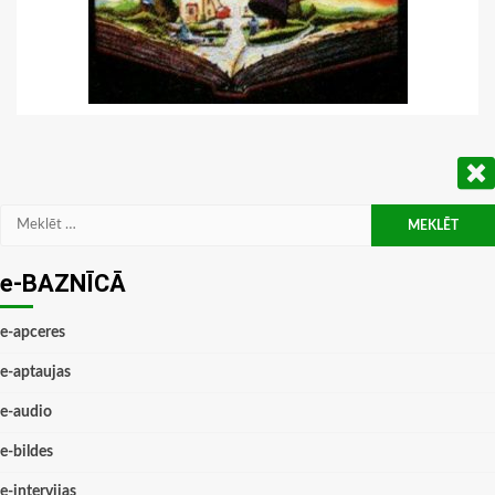
Meklēt:
e-BAZNĪCĀ
e-apceres
e-aptaujas
e-audio
e-bildes
e-intervijas