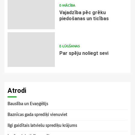
E-MĀCĪBA
Vajadzība pēc grēku
piedošanas un ticības
E-LŪGŠANAS
Par spēju noliegt sevi
Atrodi
Bauslība un Evaņģēlijs
Baznīcas gada sprediķi vienuviet
Ilgi gaidītais latviešu sprediķu krājums