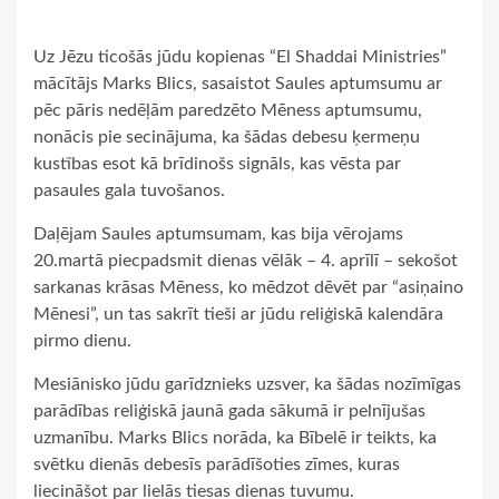
Uz Jēzu ticošās jūdu kopienas “El Shaddai Ministries”
mācītājs Marks Blics, sasaistot Saules aptumsumu ar
pēc pāris nedēļām paredzēto Mēness aptumsumu,
nonācis pie secinājuma, ka šādas debesu ķermeņu
kustības esot kā brīdinošs signāls, kas vēsta par
pasaules gala tuvošanos.
Daļējam Saules aptumsumam, kas bija vērojams
20.martā piecpadsmit dienas vēlāk – 4. aprīlī – sekošot
sarkanas krāsas Mēness, ko mēdzot dēvēt par “asiņaino
Mēnesi”, un tas sakrīt tieši ar jūdu reliģiskā kalendāra
pirmo dienu.
Mesiānisko jūdu garīdznieks uzsver, ka šādas nozīmīgas
parādības reliģiskā jaunā gada sākumā ir pelnījušas
uzmanību. Marks Blics norāda, ka Bībelē ir teikts, ka
svētku dienās debesīs parādīšoties zīmes, kuras
liecināšot par lielās tiesas dienas tuvumu.