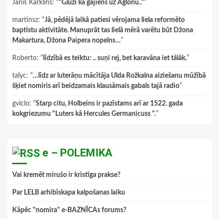
Janis Karklins
: “
"Gluži kā gājiens uz Aglonu.."
”
martinsz
: “
Jā, pēdējā laikā patiesi vērojama liela reformēto
baptistu aktivitāte. Manuprāt tas lielā mērā varētu būt Džona
Makartura, Džona Paipera nopelns…
”
Roberto
: “
līdzībā es teiktu: .. suņi rej, bet karavāna iet tālāk.
”
talyc
: “
…līdz ar luterāņu mācītāja Ulda Rožkalna aiziešanu mūžībā
šķiet nomiris arī beidzamais klausāmais gabals tajā radio
”
gviclo
: “
Starp citu, Holbeins ir pazīstams arī ar 1522. gada
kokgriezumu "Luters kā Hercules Germanicuss ".
”
e – POLEMIKA
Vai kremēt mirušo ir kristīga prakse?
Par LELB arhibīskapa kalpošanas laiku
Kāpēc "nomira" e-BAZNĪCAs forums?