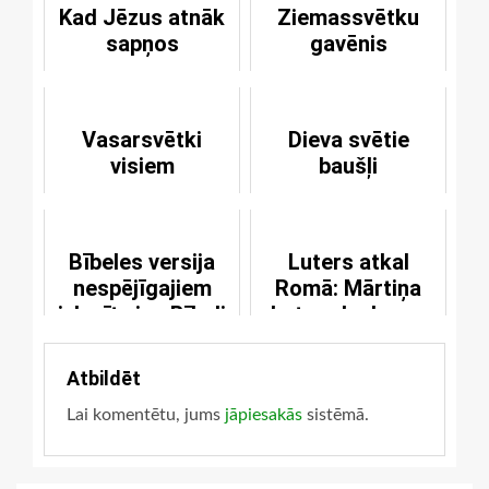
Kad Jēzus atnāk
Ziemassvētku
sapņos
gavēnis
Vasarsvētki
Dieva svētie
visiem
baušļi
Bībeles versija
Luters atkal
nespējīgajiem
Romā: Mārtiņa
izlasīt visu Bībeli
Lutera laukums
Atbildēt
Lai komentētu, jums
jāpiesakās
sistēmā.