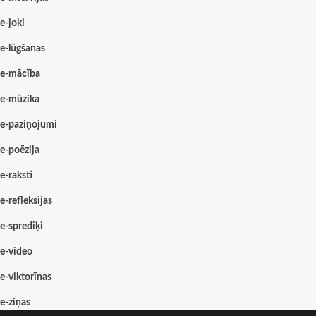
e-joki
e-lūgšanas
e-mācība
e-mūzika
e-paziņojumi
e-poēzija
e-raksti
e-refleksijas
e-sprediķi
e-video
e-viktorīnas
e-ziņas