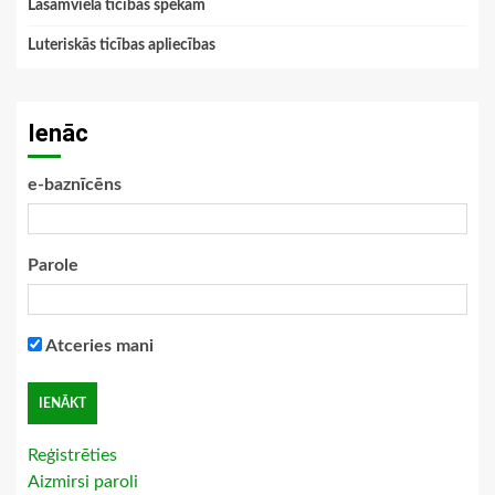
Lasāmviela ticības spēkam
Luteriskās ticības apliecības
Ienāc
e-baznīcēns
Parole
Atceries mani
Reģistrēties
Aizmirsi paroli