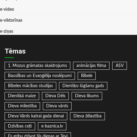
e-video
e-viktorīnas
e-ziņas
Tēmas
1. Mozus grāmatas skaidrojums
animācijas filma
ASV
Bauslības un Evaņģēlija noslēpumi
Bībele
Bībeles mācības studijas
Dienišķo lūgšanu gads
Dienišķā maize
Dieva Dēls
Dieva likums
Dieva mīlestība
Dieva vārds
Dieva Vārds katrai gada dienai
Dieva žēlastība
Dzīvības ceļš
e-baznica.lv
Es gribu dzīvot šīs dienas ar Tevi