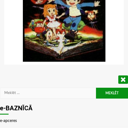
Meklēt:
e-BAZNĪCĀ
e-apceres