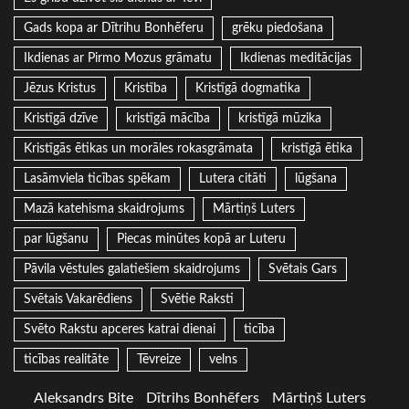
Gads kopa ar Dītrihu Bonhēferu
grēku piedošana
Ikdienas ar Pirmo Mozus grāmatu
Ikdienas meditācijas
Jēzus Kristus
Kristība
Kristīgā dogmatika
Kristīgā dzīve
kristīgā mācība
kristīgā mūzika
Kristīgās ētikas un morāles rokasgrāmata
kristīgā ētika
Lasāmviela ticības spēkam
Lutera citāti
lūgšana
Mazā katehisma skaidrojums
Mārtiņš Luters
par lūgšanu
Piecas minūtes kopā ar Luteru
Pāvila vēstules galatiešiem skaidrojums
Svētais Gars
Svētais Vakarēdiens
Svētie Raksti
Svēto Rakstu apceres katrai dienai
ticība
ticības realitāte
Tēvreize
velns
Aleksandrs Bite
Dītrihs Bonhēfers
Mārtiņš Luters