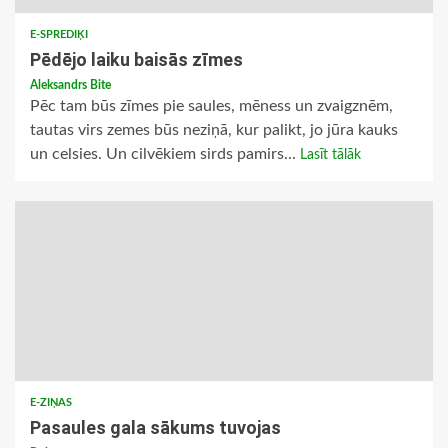
E-SPREDIĶI
Pēdējo laiku baisās zīmes
Aleksandrs Bite
Pēc tam būs zīmes pie saules, mēness un zvaigznēm,
tautas virs zemes būs neziņā, kur palikt, jo jūra kauks
un celsies. Un cilvēkiem sirds pamirs...
Lasīt tālāk
E-ZIŅAS
Pasaules gala sākums tuvojas