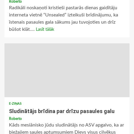
Roberto
Radikāli noskaņoti kristieši pastarās dienas gaidītāju
interneta vietnē “Unsealed” izteikuši brīdinājumu, ka
īstenais pasaules gala sākums jau tuvojoties un drīz
būšot klāt....
Lasīt tālāk
E-ZIŅAS
Sludinātājs brīdina par drīzu pasaules galu
Roberto
Kāds mesiānisko jūdu sludinātājs no ASV apgalvo, ka ar
biežajiem saules aptumsumiem Dievs visus cilvēkus