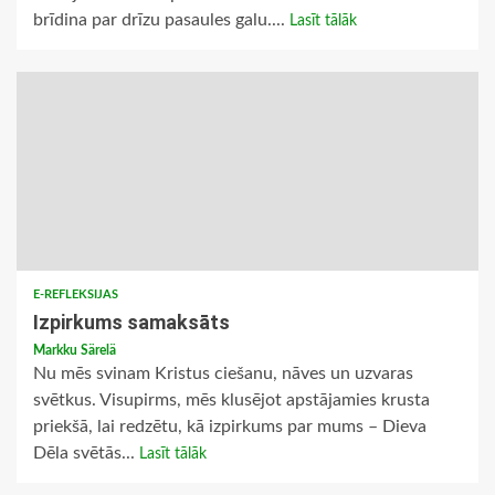
brīdina par drīzu pasaules galu....
Lasīt tālāk
E-REFLEKSIJAS
Izpirkums samaksāts
Markku Särelä
Nu mēs svinam Kristus ciešanu, nāves un uzvaras
svētkus. Visupirms, mēs klusējot apstājamies krusta
priekšā, lai redzētu, kā izpirkums par mums – Dieva
Dēla svētās...
Lasīt tālāk