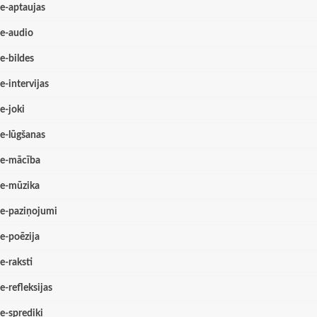
e-aptaujas
e-audio
e-bildes
e-intervijas
e-joki
e-lūgšanas
e-mācība
e-mūzika
e-paziņojumi
e-poēzija
e-raksti
e-refleksijas
e-sprediķi