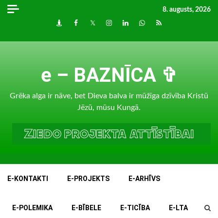
Skip
8. augusts, 2026
to
Draugiem
Facebook
Twitter
Instagram
LinkedIn
whatsapp
RSS
content
e – BAZNĪCA ✞
Grēka alga ir nāve, bet Dieva balva ir mūžīga dzīvība Kristū
Jēzū, mūsu Kungā.
E-KONTAKTI
E-PROJEKTS
E-ARHĪVS
E-POLEMIKA
E-BĪBELE
E-TICĪBA
E-LTA