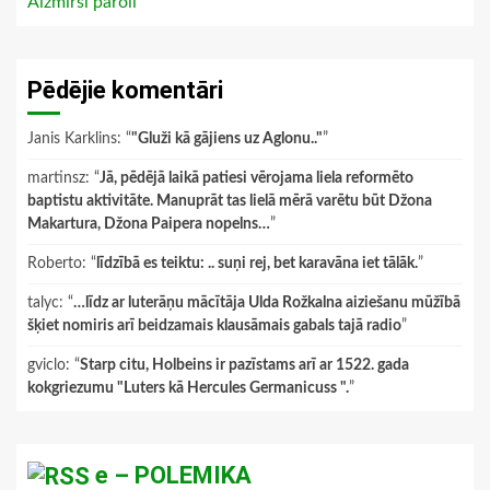
Aizmirsi paroli
Pēdējie komentāri
Janis Karklins
: “
"Gluži kā gājiens uz Aglonu.."
”
martinsz
: “
Jā, pēdējā laikā patiesi vērojama liela reformēto
baptistu aktivitāte. Manuprāt tas lielā mērā varētu būt Džona
Makartura, Džona Paipera nopelns…
”
Roberto
: “
līdzībā es teiktu: .. suņi rej, bet karavāna iet tālāk.
”
talyc
: “
…līdz ar luterāņu mācītāja Ulda Rožkalna aiziešanu mūžībā
šķiet nomiris arī beidzamais klausāmais gabals tajā radio
”
gviclo
: “
Starp citu, Holbeins ir pazīstams arī ar 1522. gada
kokgriezumu "Luters kā Hercules Germanicuss ".
”
e – POLEMIKA