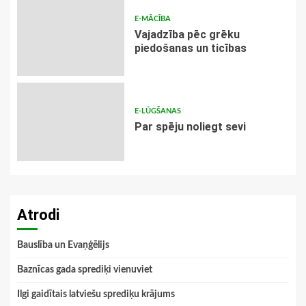
E-MĀCĪBA
Vajadzība pēc grēku
piedošanas un ticības
E-LŪGŠANAS
Par spēju noliegt sevi
Atrodi
Bauslība un Evaņģēlijs
Baznīcas gada sprediķi vienuviet
Ilgi gaidītais latviešu sprediķu krājums