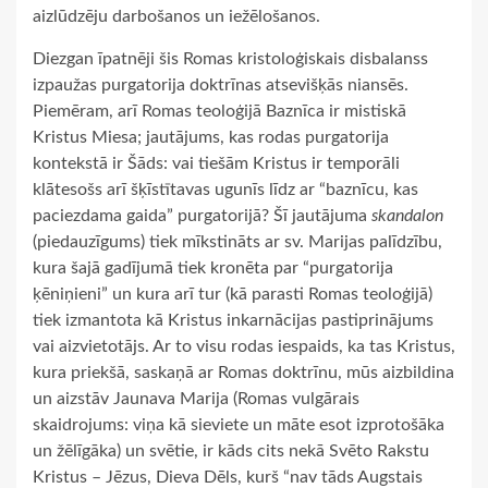
aizlūdzēju darbošanos un iežēlošanos.
Diezgan īpatnēji šis Romas kristoloģiskais disbalanss
izpaužas purgatorija doktrīnas atsevišķās niansēs.
Piemēram, arī Romas teoloģijā Baznīca ir mistiskā
Kristus Miesa; jautājums, kas rodas purgatorija
kontekstā ir Šāds: vai tiešām Kristus ir temporāli
klātesošs arī šķīstītavas ugunīs līdz ar “baznīcu, kas
paciezdama gaida” purgatorijā? Šī jautājuma
skandalon
(piedauzīgums) tiek mīkstināts ar sv. Marijas palīdzību,
kura šajā gadījumā tiek kronēta par “purgatorija
ķēniņieni” un kura arī tur (kā parasti Romas teoloģijā)
tiek izmantota kā Kristus inkarnācijas pastiprinājums
vai aizvietotājs. Ar to visu rodas iespaids, ka tas Kristus,
kura priekšā, saskaņā ar Romas doktrīnu, mūs aizbildina
un aizstāv Jaunava Marija (Romas vulgārais
skaidrojums: viņa kā sieviete un māte esot izprotošāka
un žēlīgāka) un svētie, ir kāds cits nekā Svēto Rakstu
Kristus – Jēzus, Dieva Dēls, kurš “nav tāds Augstais