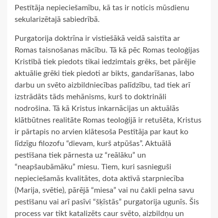
Pestītāja nepieciešamību, kā tas ir noticis mūsdienu
sekularizētajā sabiedrībā.
Purgatorija doktrīna ir vistiešākā veidā saistīta ar
Romas taisnošanas mācību. Tā kā pēc Romas teoloģijas
Kristībā tiek piedots tikai iedzimtais grēks, bet pārējie
aktuālie grēki tiek piedoti ar bikts, gandarīšanas, labo
darbu un svēto aizbildniecības palīdzību, tad tiek arī
izstrādāts tāds mehānisms, kurš to doktrināli
nodrošina. Tā kā Kristus inkarnācijas un aktuālās
klātbūtnes realitāte Romas teoloģijā ir retušēta, Kristus
ir pārtapis no arvien klātesoša Pestītāja par kaut ko
līdzīgu filozofu “dievam, kurš atpūšas”. Aktuālā
pestīšana tiek pārnesta uz “reālāku” un
“neapšaubāmāku” miesu. Tiem, kuri sasnieguši
nepieciešamās kvalitātes, dota aktīvā starpniecība
(Marija, svētie), pārējā “miesa” vai nu čakli pelna savu
pestīšanu vai arī pasīvi “šķīstās” purgatorija ugunīs. Šis
process var tikt katalizēts caur svēto, aizbildņu un