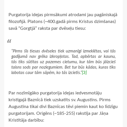
Purgatorija idejas pirmsākumi atrodami jau pagāniskajā
filozofijā. Platons (~400.gadā pirms Kristus dzimšanas)
savā “Gorgtjā” raksta par dvēseļu tiesu:
“Pirms šīs tiesas dvēseles tiek uzmanīgi izmeklētas, vai tās
gadījumā nav grēka izkropļotas. Tad, apbērtas ar kaunu,
tās tiks sūtītas uz pazemes cietumu, kur tām būs jāizcieš
taisns sods par noziegumiem. Bet tur būs kādas, kuras tiks
labotas caur tām sāpēm, ko tās izcietīs.”
[3]
Par nozīmīgāko purgatorija idejas iedvesmotāju
kristīgajā Baznīcā tiek uzskatīts sv. Augustīns. Pirms
Augustīna tikai divi Baznīcas tēvi piemin kaut ko līdzīgu
purgatorijam. Origēns (~185-255) rakstīja par Jāņa
Kristītāja darbību: