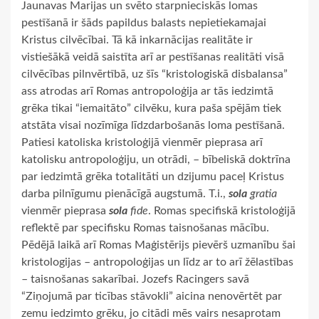
Jaunavas Marijas un svēto starpnieciskās lomas
pestīšanā ir šāds papildus balasts nepietiekamajai
Kristus cilvēcībai. Tā kā inkarnācijas realitāte ir
vistiešākā veidā saistīta arī ar pestīšanas realitāti visā
cilvēcības pilnvērtībā, uz šīs “kristologiskā disbalansa”
ass atrodas arī Romas antropoloģija ar tās iedzimtā
grēka tikai “iemaitāto” cilvēku, kura paša spējām tiek
atstāta visai nozīmīga līdzdarbošanās loma pestīšanā.
Patiesi katoliska kristoloģijā vienmēr pieprasa arī
katolisku antropoloģiju, un otrādi, – bībeliskā doktrīna
par iedzimtā grēka totalitāti un dzijumu paceļ Kristus
darba pilnīgumu pienācīgā augstumā. T.i.,
sola
gratia
vienmēr pieprasa
sola
fide
. Romas specifiskā kristoloģijā
reflektē par specifisku Romas taisnošanas mācību.
Pēdējā laikā arī Romas Maģistērijs pievērš uzmanību šai
kristologijas – antropoloģijas un līdz ar to arī žēlastības
– taisnošanas sakarībai. Jozefs Racingers savā
“Ziņojumā par ticības stāvokli” aicina nenovērtēt par
zemu iedzimto grēku, jo citādi mēs vairs nesaprotam