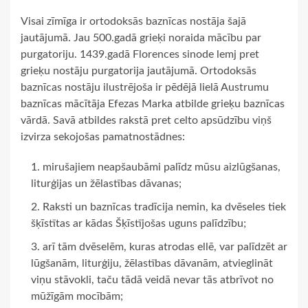
Visai zīmīga ir ortodoksās baznīcas nostāja šajā
jautājumā. Jau 500.gadā grieķi noraida mācību par
purgatoriju. 1439.gadā Florences sinode lemj pret
grieķu nostāju purgatorija jautājumā. Ortodoksās
baznīcas nostāju ilustrējoša ir pēdējā lielā Austrumu
baznīcas mācītāja Efezas Marka atbilde grieķu baznīcas
vārdā. Savā atbildes rakstā pret celto apsūdzību viņš
izvirza sekojošas pamatnostādnes:
mirušajiem neapšaubāmi palīdz mūsu aizlūgšanas,
liturģijas un žēlastības dāvanas;
Raksti un baznīcas tradīcija nemin, ka dvēseles tiek
šķīstītas ar kādas Šķīstījošas uguns palīdzību;
arī tām dvēselēm, kuras atrodas ellē, var palīdzēt ar
lūgšanām, liturģiju, žēlastības dāvanām, atvieglināt
viņu stāvokli, taču tādā veidā nevar tās atbrīvot no
mūžīgām mocībām;