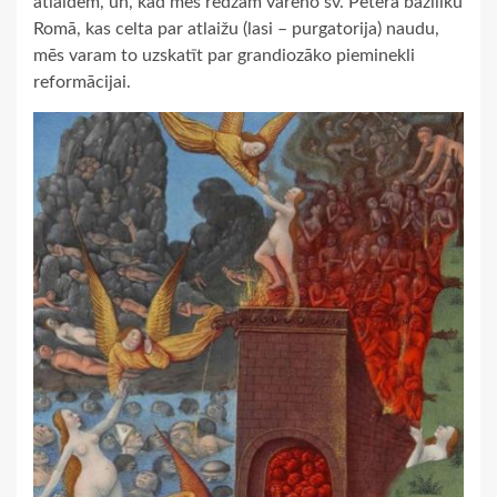
atlaidēm, un, kad mēs redzam vareno sv. Pētera baziliku
Romā, kas celta par atlaižu (lasi – purgatorija) naudu,
mēs varam to uzskatīt par grandiozāko pieminekli
reformācijai.