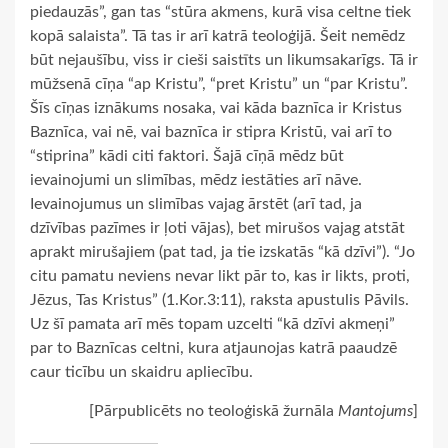
piedauzās”, gan tas “stūra akmens, kurā visa celtne tiek
kopā salaista”. Tā tas ir arī katrā teoloģijā. Šeit nemēdz
būt nejaušību, viss ir cieši saistīts un likumsakarīgs. Tā ir
mūžsenā cīņa “ap Kristu”, “pret Kristu” un “par Kristu”.
Šīs cīņas iznākums nosaka, vai kāda baznīca ir Kristus
Baznīca, vai nē, vai baznīca ir stipra Kristū, vai arī to
“stiprina” kādi citi faktori. Šajā cīņā mēdz būt
ievainojumi un slimības, mēdz iestāties arī nāve.
Ievainojumus un slimības vajag ārstēt (arī tad, ja
dzīvības pazīmes ir ļoti vājas), bet mirušos vajag atstāt
aprakt mirušajiem (pat tad, ja tie izskatās “kā dzīvi”). “Jo
citu pamatu neviens nevar likt pār to, kas ir likts, proti,
Jēzus, Tas Kristus” (1.Kor.3:11), raksta apustulis Pāvils.
Uz šī pamata arī mēs topam uzcelti “kā dzīvi akmeņi”
par to Baznīcas celtni, kura atjaunojas katrā paaudzē
caur ticību un skaidru apliecību.
[Pārpublicēts no teoloģiskā žurnāla
Mantojums
]