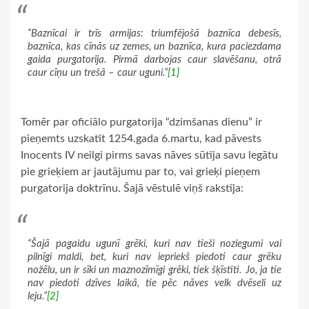
“Baznīcai ir trīs armijas: triumfējošā baznīca debesīs,
baznīca, kas cīnās uz zemes, un baznīca, kura paciezdama
gaida purgatorija. Pirmā darbojas caur slavēšanu, otrā
caur cīņu un trešā – caur uguni.”
[1]
Tomēr par oficiālo purgatorija “dzimšanas dienu” ir
pieņemts uzskatīt 1254.gada 6.martu, kad pāvests
Inocents IV neilgi pirms savas nāves sūtīja savu legātu
pie grieķiem ar jautājumu par to, vai grieķi pieņem
purgatorija doktrīnu. Šajā vēstulē viņš rakstīja:
“Šajā pagaidu ugunī grēki, kuri nav tieši noziegumi vai
pilnīgi maldi, bet, kuri nav iepriekš piedoti caur grēku
nožēlu, un ir sīki un maznozīmīgi grēki, tiek šķīstīti. Jo, ja tie
nav piedoti dzīves laikā, tie pēc nāves velk dvēseli uz
leju.”
[2]