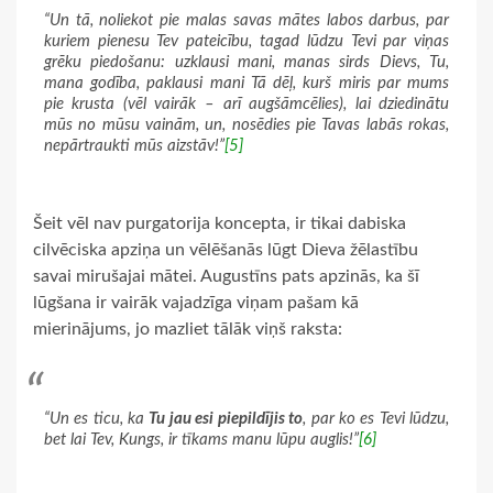
“Un tā, noliekot pie malas savas mātes labos darbus, par
kuriem pienesu Tev pateicību, tagad lūdzu Tevi par viņas
grēku piedošanu: uzklausi mani, manas sirds Dievs, Tu,
mana godība, paklausi mani Tā dēļ, kurš miris par mums
pie krusta (vēl vairāk – arī augšāmcēlies), lai dziedinātu
mūs no mūsu vainām, un, nosēdies pie Tavas labās rokas,
nepārtraukti mūs aizstāv!”
[5]
Šeit vēl nav purgatorija koncepta, ir tikai dabiska
cilvēciska apziņa un vēlēšanās lūgt Dieva žēlastību
savai mirušajai mātei. Augustīns pats apzinās, ka šī
lūgšana ir vairāk vajadzīga viņam pašam kā
mierinājums, jo mazliet tālāk viņš raksta:
“Un es ticu, ka
Tu jau esi piepildījis to
, par ko es Tevi lūdzu,
bet lai Tev, Kungs, ir tīkams manu lūpu auglis!”
[6]