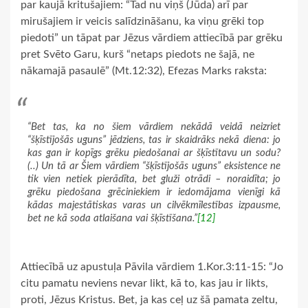
par kaujā kritušajiem: “Tad nu viņš (Jūda) arī par
mirušajiem ir veicis salīdzināšanu, ka viņu grēki top
piedoti” un tāpat par Jēzus vārdiem attiecībā par grēku
pret Svēto Garu, kurš “netaps piedots ne šajā, ne
nākamajā pasaulē” (Mt.12:32), Efezas Marks raksta:
“Bet tas, ka no šiem vārdiem nekādā veidā neizriet
“šķīstījošās uguns” jēdziens, tas ir skaidrāks nekā diena: jo
kas gan ir kopīgs grēku piedošanai ar šķīstītavu un sodu?
(..) Un tā ar Šiem vārdiem “šķīstījošās uguns” eksistence ne
tik vien netiek pierādīta, bet gluži otrādi – noraidīta; jo
grēku piedošana grēciniekiem ir iedomājama vienīgi kā
kādas majestātiskas varas un cilvēkmīlestības izpausme,
bet ne kā soda atlaišana vai šķīstīšana.”
[12]
Attiecībā uz apustuļa Pāvila vārdiem 1.Kor.3:11-15: “Jo
citu pamatu neviens nevar likt, kā to, kas jau ir likts,
proti, Jēzus Kristus. Bet, ja kas ceļ uz šā pamata zeltu,