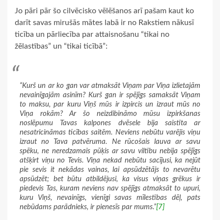
Jo pāri pār šo cilvēcisko vēlēšanos arī pašam kaut ko
darīt savas mirušās mātes labā ir no Rakstiem nākusī
ticība un pārliecība par attaisnošanu “tikai no
žēlastības” un “tikai ticībā”:
“Kurš un ar ko gan var atmaksāt Viņam par Viņa izlietajām
nevainīgajām asinīm? Kurš gan ir spējīgs samaksāt Viņam
to maksu, par kuru Viņš mūs ir izpircis un izraut mūs no
Viņa rokām? Ar šo neizdibināmo mūsu izpirkšanas
noslēpumu Tavas kalpones dvēsele bija saistīta ar
nesatricināmas ticības saitēm. Neviens nebūtu varējis viņu
izraut no Tava patvēruma. Ne rūcošais lauva ar savu
spēku, ne neredzamais pūķis ar savu viltību nebija spējīgs
atšķirt viņu no Tevis. Viņa nekad nebūtu sacījusi, ka nejūt
pie sevis it nekādas vainas, lai apsūdzētājs to nevarētu
apsūdzēt; bet būtu atbildējusi, ka visus viņas grēkus ir
piedevis Tas, kuram neviens nav spējīgs atmaksāt to upuri,
kuru Viņš, nevainīgs, vienīgi savas mīlestības dēļ, pats
nebūdams parādnieks, ir pienesīs par mums.”
[7]