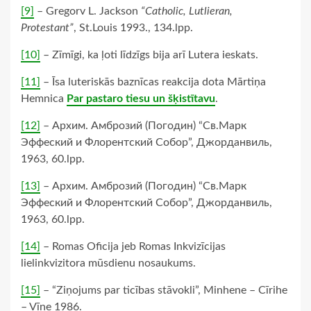
[9]
– Gregorv L. Jackson
“Catholic, Lutlieran,
Protestant”
, St.Louis 1993., 134.lpp.
[10]
– Zīmīgi, ka ļoti līdzīgs bija arī Lutera ieskats.
[11]
– Īsa luteriskās baznīcas reakcija dota Mārtiņa
Hemnica
Par pastaro tiesu un šķistītavu
.
[12]
– Архим. Амброзий (Погодин) “Св.Марк
Эффеский и Флорентский Собор”, Джорданвиль,
1963, 60.lpp.
[13]
– Архим. Амброзий (Погодин) “Св.Марк
Эффеский и Флорентский Собор”, Джорданвиль,
1963, 60.lpp.
[14]
– Romas Oficija jeb Romas Inkvizīcijas
lielinkvizitora mūsdienu nosaukums.
[15]
– “Ziņojums par ticības stāvokli”, Minhene – Cīrihe
– Vīne 1986.