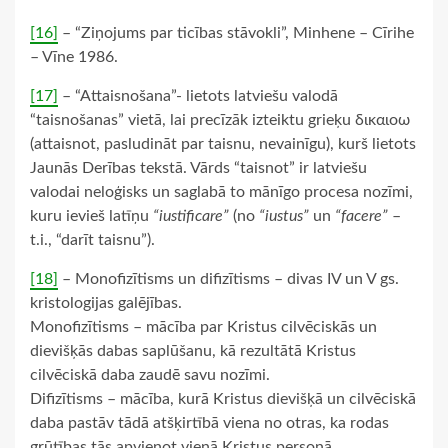
[16]
– “Ziņojums par ticības stāvokli”, Minhene – Cīrihe
– Vīne 1986.
[17]
– “Attaisnošana”- lietots latviešu valodā
“taisnošanas” vietā, lai precīzāk izteiktu grieķu δικαιοω
(attaisnot, pasludināt par taisnu, nevainīgu), kurš lietots
Jaunās Derības tekstā. Vārds “taisnot” ir latviešu
valodai neloģisks un saglabā to mānīgo procesa nozīmi,
kuru ievieš latīņu
“iustificare”
(no
“iustus”
un
“facere”
–
t.i., “darīt taisnu”).
[18]
– Monofizītisms un difizītisms – divas IV un V gs.
kristologijas galējības.
Monofizītisms – mācība par Kristus cilvēciskās un
dievišķās dabas saplūšanu, kā rezultātā Kristus
cilvēciskā daba zaudē savu nozīmi.
Difizītisms – mācība, kurā Kristus dievišķā un cilvēciskā
daba pastāv tādā atšķirtībā viena no otras, ka rodas
grūtības tās apvienot vienā Kristus personā.