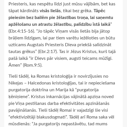
Priesteris, kas nespētu līdzi just mūsu vājībām, bet kas
tāpat kārdināts
visās lielās
, tikai bez grēka.
Tāpēc
pieiesim bez bailēm pie žēlastības troņa, lai saņemtu
apžēlošanu un atrastu žēlastību, palīdzību īstā laikā
”
(Ebr.4:15-16). “Jo tāpēc Viņam visās lietās bija jātop
brāļiem līdzīgam, lai par tiem varētu iežēloties un būtu
uzticams Augstais Priesteris Dieva priekšā salīdzināt
tautas grēkus” (Ebr.2:17). Tas ir Jēzus Kristus, kurš tajā
pašā laikā “ir Dievs pār visiem, augsti teicams mūžīgi.
Āmen” (Rom.9:5).
Tieši tādēļ, ka Romas kristoloģija ir novirzījusies no
Nikejas – Halcedonas kristoloģījas, tai ir nepieciešama
purgatorija doktrīna un Marija kā “purgatorija
ķēniņiene”. Kristus inkarnācijas vājinātā apziņa noved
pie Viņa pestīšanas darba efektivitātes apzināšanās
pavājināšanās. Tieši tādēļ Romai ir vajadzīgi šie visi
“efektivizētāji blakusdogmati”. Tādēļ arī Roma saka vēl
mūsdienās: “Ja purgatorijs nepastāvētu, tad mums