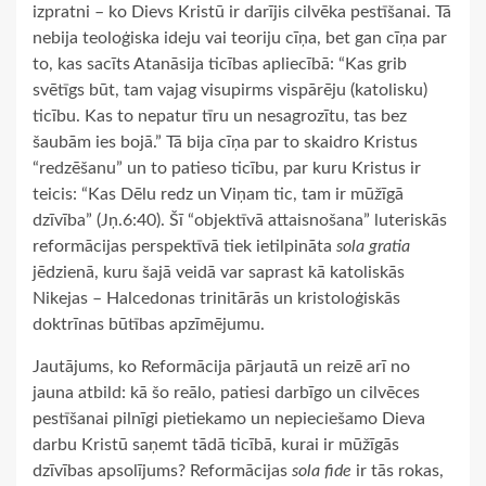
izpratni – ko Dievs Kristū ir darījis cilvēka pestīšanai. Tā
nebija teoloģiska ideju vai teoriju cīņa, bet gan cīņa par
to, kas sacīts Atanāsija ticības apliecībā: “Kas grib
svētīgs būt, tam vajag visupirms vispārēju (katolisku)
ticību. Kas to nepatur tīru un nesagrozītu, tas bez
šaubām ies bojā.” Tā bija cīņa par to skaidro Kristus
“redzēšanu” un to patieso ticību, par kuru Kristus ir
teicis: “Kas Dēlu redz un Viņam tic, tam ir mūžīgā
dzīvība” (Jņ.6:40). Šī “objektīvā attaisnošana” luteriskās
reformācijas perspektīvā tiek ietilpināta
sola gratia
jēdzienā, kuru šajā veidā var saprast kā katoliskās
Nikejas – Halcedonas trinitārās un kristoloģiskās
doktrīnas būtības apzīmējumu.
Jautājums, ko Reformācija pārjautā un reizē arī no
jauna atbild: kā šo reālo, patiesi darbīgo un cilvēces
pestīšanai pilnīgi pietiekamo un nepieciešamo Dieva
darbu Kristū saņemt tādā ticībā, kurai ir mūžīgās
dzīvības apsolījums? Reformācijas
sola fide
ir tās rokas,