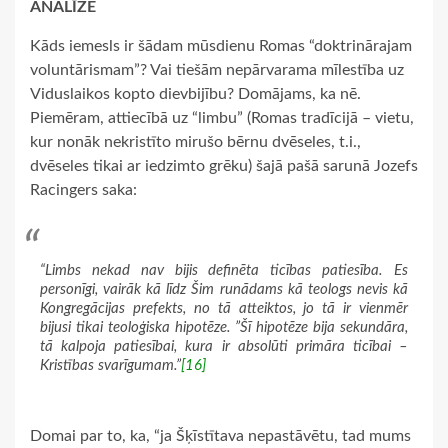
ANALĪZE
Kāds iemesls ir šādam mūsdienu Romas “doktrinārajam
voluntārismam”? Vai tiešām nepārvarama mīlestība uz
Viduslaikos kopto dievbijību? Domājams, ka nē.
Piemēram, attiecībā uz “limbu” (Romas tradīcijā – vietu,
kur nonāk nekristīto mirušo bērnu dvēseles, t.i.,
dvēseles tikai ar iedzimto grēku) šajā pašā sarunā Jozefs
Racingers saka:
“Limbs nekad nav bijis definēta ticības patiesība. Es
personīgi, vairāk kā līdz Šim runādams kā teologs nevis kā
Kongregācijas prefekts, no tā atteiktos, jo tā ir vienmēr
bijusi tikai teoloģiska hipotēze. ”Šī hipotēze bija sekundāra,
tā kalpoja patiesībai, kura ir absolūti primāra ticībai –
Kristības svarīgumam.”
[16]
Domai par to, ka, “ja Šķīstītava nepastāvētu, tad mums