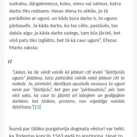
sudrabu, dārgakmeņus, koku, sienu vai salmus, katra
darbs tiks redzams: tiesas diena to atklās, jo tā
parādīsies ar uguni, un kāds kura darbs ir, to uguns
pārbaudīs. Ja kāda darbs, ko tas cēlis, pastāvēs, tas
dabūs algu; ja kāda darbs sadegs, tam būs jācieš, bet
viņš pats tiks izglābts, bet tā kā caur uguni”, Efezas
Marks raksta:
“Liekas, ka šie vārdi vairāk kā jebkuri citi ievieš “šķīstījošās
uguns” jēdzienu, taču patiesībā vairāk nekā jebkuri citi to
noliedz. Jo, pirmkārt, dievišķais apustulis nosauca šo uguni
nevis par “šķīstījošu”, bet gan par “pārbaudošu”, pēc tam
viņš saka, ka caur to jāizriet arī labajiem un godīgajiem
darbiem, bet tādiem, protams, nav vajadzīga nekāda
šķīstīšana.”
[13]
Īsumā par tālāko purgatorija dogmata vēsturi var teikt,
ka Tridentas koncils 1563.gadā to apstiprina, tāpat to