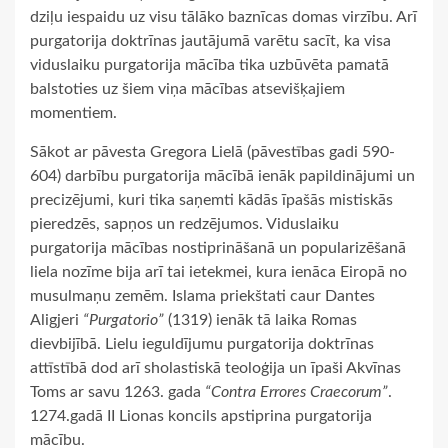
dziļu iespaidu uz visu tālāko baznīcas domas virzību. Arī
purgatorija doktrīnas jautājumā varētu sacīt, ka visa
viduslaiku purgatorija mācība tika uzbūvēta pamatā
balstoties uz šiem viņa mācības atsevišķajiem
momentiem.
Sākot ar pāvesta Gregora Lielā (pāvestības gadi 590-
604) darbību purgatorija mācībā ienāk papildinājumi un
precizējumi, kuri tika saņemti kādās īpašās mistiskās
pieredzēs, sapņos un redzējumos. Viduslaiku
purgatorija mācības nostiprināšanā un popularizēšanā
liela nozīme bija arī tai ietekmei, kura ienāca Eiropā no
musulmaņu zemēm. Islama priekštati caur Dantes
Aligjeri
“Purgatorio”
(1319) ienāk tā laika Romas
dievbijībā. Lielu ieguldījumu purgatorija doktrīnas
attīstībā dod arī sholastiskā teoloģija un īpaši Akvīnas
Toms ar savu 1263. gada
“Contra Errores Craecorum”
.
1274.gadā II Lionas koncils apstiprina purgatorija
mācību.