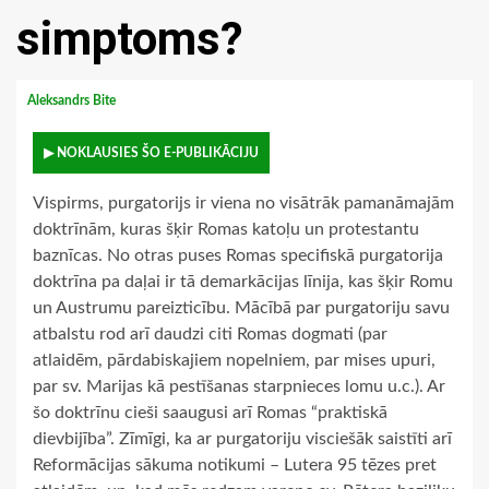
simptoms?
Aleksandrs Bite
▶ NOKLAUSIES ŠO E-PUBLIKĀCIJU
Vispirms, purgatorijs ir viena no visātrāk pamanāmajām
doktrīnām, kuras šķir Romas katoļu un protestantu
baznīcas. No otras puses Romas specifiskā purgatorija
doktrīna pa daļai ir tā demarkācijas līnija, kas šķir Romu
un Austrumu pareizticību. Mācībā par purgatoriju savu
atbalstu rod arī daudzi citi Romas dogmati (par
atlaidēm, pārdabiskajiem nopelniem, par mises upuri,
par sv. Marijas kā pestīšanas starpnieces lomu u.c.). Ar
šo doktrīnu cieši saaugusi arī Romas “praktiskā
dievbijība”. Zīmīgi, ka ar purgatoriju visciešāk saistīti arī
Reformācijas sākuma notikumi – Lutera 95 tēzes pret