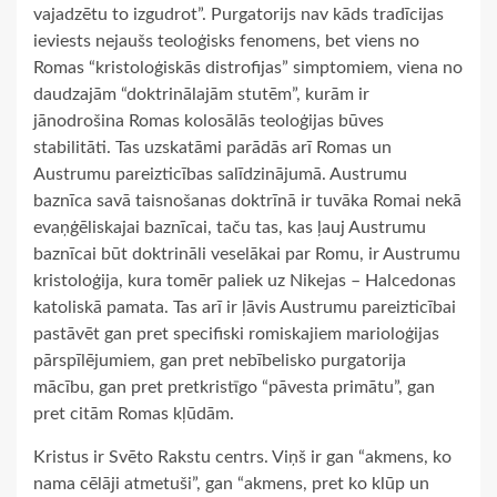
vajadzētu to izgudrot”. Purgatorijs nav kāds tradīcijas
ieviests nejaušs teoloģisks fenomens, bet viens no
Romas “kristoloģiskās distrofijas” simptomiem, viena no
daudzajām “doktrinālajām stutēm”, kurām ir
jānodrošina Romas kolosālās teoloģijas būves
stabilitāti. Tas uzskatāmi parādās arī Romas un
Austrumu pareizticības salīdzinājumā. Austrumu
baznīca savā taisnošanas doktrīnā ir tuvāka Romai nekā
evaņģēliskajai baznīcai, taču tas, kas ļauj Austrumu
baznīcai būt doktrināli veselākai par Romu, ir Austrumu
kristoloģija, kura tomēr paliek uz Nikejas – Halcedonas
katoliskā pamata. Tas arī ir ļāvis Austrumu pareizticībai
pastāvēt gan pret specifiski romiskajiem marioloģijas
pārspīlējumiem, gan pret nebībelisko purgatorija
mācību, gan pret pretkristīgo “pāvesta primātu”, gan
pret citām Romas kļūdām.
Kristus ir Svēto Rakstu centrs. Viņš ir gan “akmens, ko
nama cēlāji atmetuši”, gan “akmens, pret ko klūp un