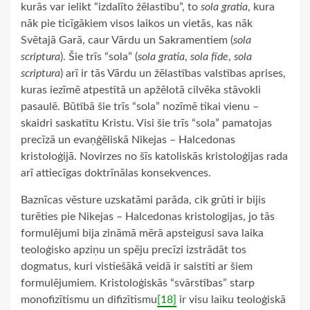
kurās var ielikt “izdalīto žēlastību”, to
sola gratia
, kura
nāk pie ticīgākiem visos laikos un vietās, kas nāk
Svētajā Garā, caur Vārdu un Sakramentiem (
sola
scriptura
). Šie trīs “sola” (
sola gratia
,
sola fīde
,
sola
scriptura
) arī ir tās Vārdu un žēlastības valstības aprises,
kuras iezīmē atpestītā un apžēlotā cilvēka stāvokli
pasaulē. Būtībā šie trīs “sola” nozīmē tikai vienu –
skaidri saskatītu Kristu. Visi šie trīs “sola” pamatojas
precīzā un evaņģēliskā Nikejas – Halcedonas
kristoloģijā. Novirzes no šīs katoliskās kristoloģijas rada
arī attiecīgas doktrīnālas konsekvences.
Baznīcas vēsture uzskatāmi parāda, cik grūti ir bijis
turēties pie Nikejas – Halcedonas kristologijas, jo tās
formulējumi bija zināmā mērā apsteigusi sava laika
teoloģisko apziņu un spēju precīzi izstrādāt tos
dogmatus, kuri vistiešākā veidā ir saistīti ar šiem
formulējumiem. Kristoloģiskās “svārstības” starp
monofizītismu un difizītismu
[18]
ir visu laiku teoloģiskā