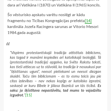
dara arī Vatikāna I (1870) un Vatikāna II (1965) koncils.
Šo vēsturisko apskatu varētu noslēgt ar kādu
fragmentu no Ticības Kongregācijas prefekta
[14]
kardināla Jozefa Racingera sarunas ar Vitorio Mesori
1984.gada augustā:
“Vispirms protestantiskajā tradīcija attīstītais biblicisms,
kas tagad ir manāmi iespiedies arī katoliskajā teoloģijā. Tā
(protestantiskā tradīcija) apgalvo, ka Svēto Rakstu teksti,
kas tieši attiecas uz to stāvokli, ko tradīcija ir nosaukusi par
“šķīstīšanas uguni”, neesot pietiekami un neesot diezgan
skaidri. Taču šim biblicismam – es to esmu teicis jau pie
citas izdevības – nav nekas kopīgs ar katolisko izpratni,
saskaņā ar kuru Bībele ir jālasa Baznīcā un tās ticībā.
Es
saku: ja šķīstītava nepastāvētu, tad mums to vajadzētu
izgudrot.
“
[15]