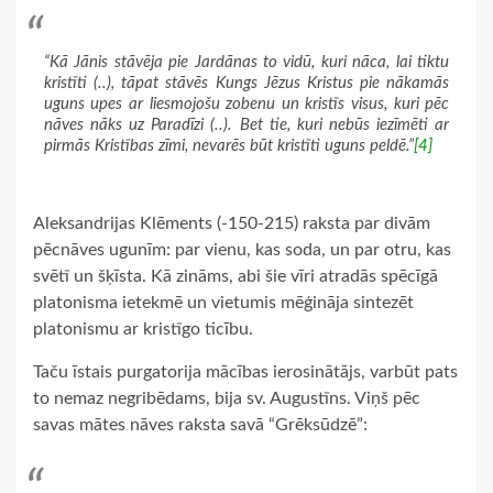
“Kā Jānis stāvēja pie Jardānas to vidū, kuri nāca, lai tiktu
kristīti (..), tāpat stāvēs Kungs Jēzus Kristus pie nākamās
uguns upes ar liesmojošu zobenu un kristīs visus, kuri pēc
nāves nāks uz Paradīzi (..). Bet tie, kuri nebūs iezīmēti ar
pirmās Kristības zīmi, nevarēs būt kristīti uguns peldē.”
[4]
Aleksandrijas Klēments (-150-215) raksta par divām
pēcnāves ugunīm: par vienu, kas soda, un par otru, kas
svētī un šķīsta. Kā zināms, abi šie vīri atradās spēcīgā
platonisma ietekmē un vietumis mēģināja sintezēt
platonismu ar kristīgo ticību.
Taču īstais purgatorija mācības ierosinātājs, varbūt pats
to nemaz negribēdams, bija sv. Augustīns. Viņš pēc
savas mātes nāves raksta savā “Grēksūdzē”: