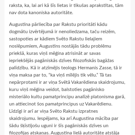
raksta, ka, lai ari kā šīs lietas ir tikušas aprakstītas, tām
nav dota kanoniska autoritāte.
Augustīna pārliecība par Rakstu prioritāti kādu
dogmātu izvērtējumā ir nenoliedzama, taču reizēm,
sastopoties ar kādiem Svēto Rakstu lielajiem
noslēpumiem, Augustīns nostājās tādu problēmu
priekšā, kuras viņš mēģina atrisināt ar savas
iepriekšējās pagāniskās dzīves filozofiskās bagāžas
palīdzību. Kā ir atzīmējis teologs Hermanis Zasse, tā ir
viņa maksa par to, “ka viņš mīlējis tik vēlu.” Tā tas
nepārprotami ir ar viņa Svētā Vakarēdiena skaidrojumu,
kuru viņš mēģina veidot, balstoties pagānisko
misteriālo kultu pamatprincipu analīzē platonisma garā,
un attiecinot šos pamatprincipus uz Vakarēdienu.
Līdzīgi ir arī ar viņa Svēto Rakstu izpratnes
skaidrojumu. Iespējams, ka arī Augustīna mācība par
šādu šķīstījošu uguni ir šīs pagāniskās dzīves un
filozofijas atskaņas. Augustīna lielā autoritāte atstāja