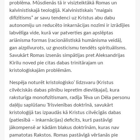
problēma. Mūsdienās tā ir visizteiktākā Romas un
kalvinistiskajā teoloģijā. Kalvinistiskais “maigais
difīzītisms” ar savu tendenci uz Kristus abu dabu
autonomiju un reducēto inkarnācijas nozīmi ir izrādījies
labvēlīga vide, kurā var patverties gan apslēptas
ariānisma formas (racionālistiskā humānisma veidā),
gan aizplīvurots, uz gnosticismu tendēts spirituālisms.
Savukārt Romas izsenās simpātijas pret Aleksandrijas
Kirilu noved pie citas dabas trinitārajam un
kristoloģiskajām problēmām.
Nespēja noturēt kristoloģisko’ līdzsvaru (Kristus
cilvēciskās dabas pilnību iepretīm dievišķajai), kura
raksturīga monofizītismam, radīja Tēva un Dēla personu
daļēju saplūšanu Trīsvienības doktrīnā, savukārt
kristoloģijā tas izpaudās kā Kristus cilvēcīgās dabas
(patiesībā – inkarnācijas) deficīts, kurš pastāvīgi
jākompensē ar kādām blakus doktrīnām, kuras nav
pamatotas Rakstos. Romas pastāvīgā vēršanās pie