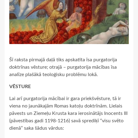
Šī raksta pirmajā daļā tiks apskatīta īsa purgatorija
doktrīnas vēsture; otrajā – purgatorija mācības īsa
analīze plašākā teoloģisku problēmu lokā.
VĒSTURE
Lai arī purgatorija mācībai ir gara priekšvēsture, tā ir
viena no jaunākajām Romas katoļu doktrīnām. Lielais
pāvests un Ziemeļu Krusta kara ierosinātājs Inocents III
(pāvestības gadi 1198-1216) savā sprediķī “visu svēto
dienā” saka šādus vārdus: