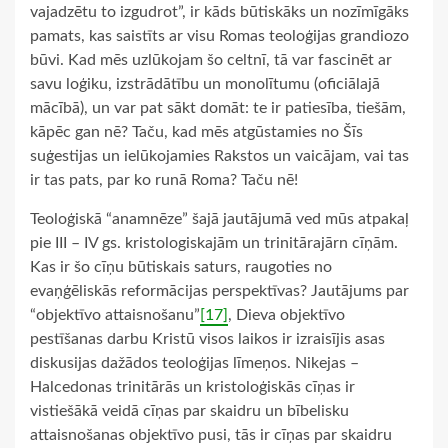
vajadzētu to izgudrot”, ir kāds būtiskāks un nozīmīgāks
pamats, kas saistīts ar visu Romas teoloģijas grandiozo
būvi. Kad mēs uzlūkojam šo celtnī, tā var fascinēt ar
savu loģiku, izstrādātību un monolītumu (oficiālajā
mācībā), un var pat sākt domāt: te ir patiesība, tiešām,
kāpēc gan nē? Taču, kad mēs atgūstamies no Šīs
suģestijas un ielūkojamies Rakstos un vaicājam, vai tas
ir tas pats, par ko runā Roma? Taču nē!
Teoloģiskā “anamnēze” šajā jautājumā ved mūs atpakaļ
pie III – IV gs. kristologiskajām un trinitārajārn cīņām.
Kas ir šo cīņu būtiskais saturs, raugoties no
evaņģēliskās reformācijas perspektīvas? Jautājums par
“objektīvo attaisnošanu”
[17]
, Dieva objektīvo
pestīšanas darbu Kristū visos laikos ir izraisījis asas
diskusijas dažādos teoloģijas līmeņos. Nikejas –
Halcedonas trinitārās un kristoloģiskās cīņas ir
vistiešākā veidā cīņas par skaidru un bībelisku
attaisnošanas objektīvo pusi, tās ir cīņas par skaidru