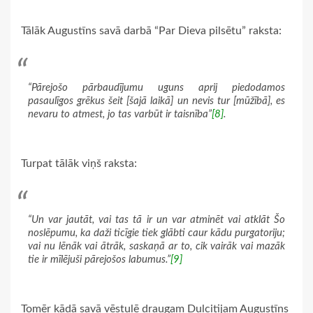
Tālāk Augustīns savā darbā “Par Dieva pilsētu” raksta:
“Pārejošo pārbaudījumu uguns aprij piedodamos
pasaulīgos grēkus šeit [šajā laikā] un nevis tur [mūžībā], es
nevaru to atmest, jo tas varbūt ir taisnība”
[8]
.
Turpat tālāk viņš raksta:
“Un var jautāt, vai tas tā ir un var atminēt vai atklāt Šo
noslēpumu, ka daži ticīgie tiek glābti caur kādu purgatoriju;
vai nu lēnāk vai ātrāk, saskaņā ar to, cik vairāk vai mazāk
tie ir mīlējuši pārejošos labumus.”
[9]
Tomēr kādā savā vēstulē draugam Dulcitijam Augustīns