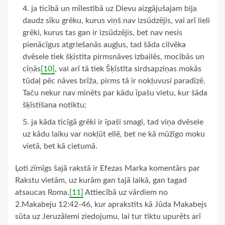
ja ticībā un mīlestībā uz Dievu aizgājušajam bija
daudz sīku grēku, kurus viņš nav izsūdzējis, vai arī lieli
grēki, kurus tas gan ir izsūdzējis, bet nav nesis
pienācīgus atgriešanās augļus, tad šāda cilvēka
dvēsele tiek šķīstīta pirmsnāves izbailēs, mocībās un
cīņās
[10]
, vai arī tā tiek Šķīstīta sirdsapziņas mokās
tūdaļ pēc nāves brīža, pirms tā ir nokļuvusi paradīzē.
Taču nekur nav minēts par kādu īpašu vietu, kur šāda
šķīstīšana notiktu;
ja kāda ticīgā grēki ir īpaši smagi, tad viņa dvēsele
uz kādu laiku var nokļūt ellē, bet ne kā mūžīgo moku
vietā, bet kā cietumā.
Ļoti zīmīgs šajā rakstā ir Efezas Marka komentārs par
Rakstu vietām, uz kurām gan tajā laikā, gan tagad
atsaucas Roma.
[11]
Attiecībā uz vārdiem no
2.Makabeju 12:42-46, kur aprakstīts kā Jūda Makabejs
sūta uz Jeruzālemi ziedojumu, lai tur tiktu upurēts arī