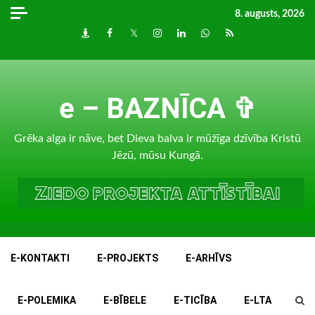
Skip
8. augusts, 2026
to
Draugiem
Facebook
Twitter
Instagram
LinkedIn
whatsapp
RSS
content
e – BAZNĪCA ✞
Grēka alga ir nāve, bet Dieva balva ir mūžīga dzīvība Kristū
Jēzū, mūsu Kungā.
E-KONTAKTI
E-PROJEKTS
E-ARHĪVS
E-POLEMIKA
E-BĪBELE
E-TICĪBA
E-LTA