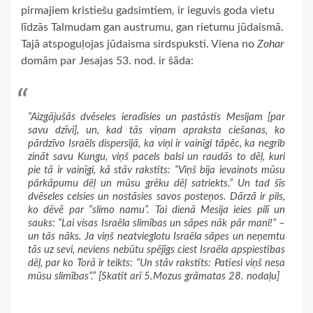
pirmajiem kristiešu gadsimtiem, ir ieguvis goda vietu
līdzās Talmudam gan austrumu, gan rietumu jūdaismā.
Tajā atspoguļojas jūdaisma sirdspuksti. Viena no
Zohar
domām par Jesajas 53. nod. ir šāda:
“Aizgājušās dvēseles ieradīsies un pastāstīs Mesijam [par
savu dzīvi], un, kad tās viņam apraksta ciešanas, ko
pārdzīvo Israēls dispersijā, ka viņi ir vainīgi tāpēc, ka negrib
zināt savu Kungu, viņš pacels balsi un raudās to dēļ, kuri
pie tā ir vainīgi, kā stāv rakstīts: “Viņš bija ievainots mūsu
pārkāpumu dēļ un mūsu grēku dēļ satriekts.” Un tad šīs
dvēseles celsies un nostāsies savos posteņos. Dārzā ir pils,
ko dēvē par “slimo namu”. Tai dienā Mesija ieies pilī un
sauks: “Lai visas Israēla slimības un sāpes nāk pār mani!” –
un tās nāks. Ja viņš neatvieglotu Israēla sāpes un neņemtu
tās uz sevi, neviens nebūtu spējīgs ciest Israēla apspiestības
dēļ, par ko Torā ir teikts: “Un stāv rakstīts: Patiesi viņš nesa
mūsu slimības”.” [Skatīt arī 5.Mozus grāmatas 28. nodaļu]