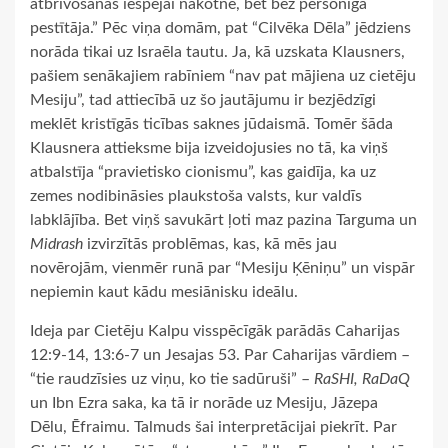
atbrīvošanas iespējai nākotnē, bet bez personīga
pestītāja.” Pēc viņa domām, pat “Cilvēka Dēla” jēdziens
norāda tikai uz Israēla tautu. Ja, kā uzskata Klausners,
pašiem senākajiem rabīniem “nav pat mājiena uz cietēju
Mesiju”, tad attiecībā uz šo jautājumu ir bezjēdzīgi
meklēt kristīgās ticības saknes jūdaismā. Tomēr šāda
Klausnera attieksme bija izveidojusies no tā, ka viņš
atbalstīja “pravietisko cionismu”, kas gaidīja, ka uz
zemes nodibināsies plaukstoša valsts, kur valdīs
labklājība. Bet viņš savukārt ļoti maz pazina Targuma un
Midrash
izvirzītās problēmas, kas, kā mēs jau
novērojām, vienmēr runā par “Mesiju Ķēniņu” un vispār
nepiemin kaut kādu mesiānisku ideālu.
Ideja par Cietēju Kalpu visspēcīgāk parādās Caharijas
12:9-14, 13:6-7 un Jesajas 53. Par Caharijas vārdiem –
“tie raudzīsies uz viņu, ko tie sadūruši” –
RaSHI, RaDaQ
un Ibn Ezra saka, ka tā ir norāde uz Mesiju, Jāzepa
Dēlu, Ēfraimu. Talmuds šai interpretācijai piekrīt. Par