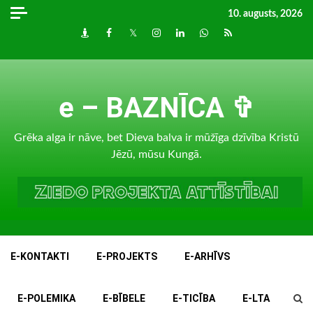
Skip
10. augusts, 2026
to
Draugiem
Facebook
Twitter
Instagram
LinkedIn
whatsapp
RSS
content
e – BAZNĪCA ✞
Grēka alga ir nāve, bet Dieva balva ir mūžīga dzīvība Kristū
Jēzū, mūsu Kungā.
E-KONTAKTI
E-PROJEKTS
E-ARHĪVS
E-POLEMIKA
E-BĪBELE
E-TICĪBA
E-LTA