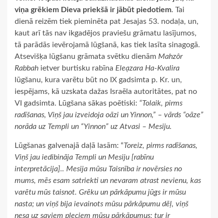
viņa grēkiem Dieva priekšā ir jābūt piedotiem
. Tai
dienā reizēm tiek pieminēta pat Jesajas 53. nodaļa, un,
kaut arī tās nav ikgadējos praviešu grāmatu lasījumos,
tā parādās ievērojamā lūgšanā, kas tiek lasīta sinagogā.
Atsevišķa lūgšanu grāmata svētku dienām
Mahzôr
Rabbah
ietver burtisku rabīna
Eleạzara Ha-Kvalira
lūgšanu, kura varētu būt no IX gadsimta p. Kr. un,
iespējams, kā uzskata dažas Israēla autoritātes, pat no
VI gadsimta. Lūgšana sākas poētiski:
“Tolaik, pirms
radīšanas, Viņš jau izveidoja oāzi un Yinnon,” – vārds “oāze”
norāda uz Templi un “Yinnon” uz Atvasi – Mesiju.
Lūgšanas galvenajā daļā lasām: “
Toreiz, pirms radīšanas,
Viņš jau iedibināja Templi un Mesiju [rabīnu
interpretācija].. Mesija mūsu Taisnība ir novērsies no
mums, mēs esam satriekti un nevaram atrast nevienu, kas
varētu mūs taisnot. Grēku un pārkāpumu jūgs ir mūsu
nasta; un viņš bija ievainots mūsu pārkāpumu dēļ, viņš
nesa uz saviem pleciem mūsu pārkāpumus; tur ir