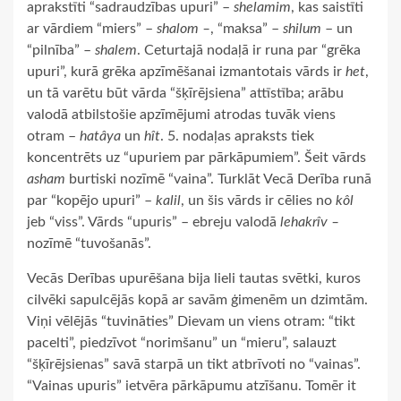
aprakstīti “sadraudzības upuri” –
shelamim
, kas saistīti
ar vārdiem “miers” –
shalom –
, “maksa” –
shilum
– un
“pilnība” –
shalem
. Ceturtajā nodaļā ir runa par “grēka
upuri”, kurā grēka apzīmēšanai izmantotais vārds ir
het
,
un tā varētu būt vārda “šķīrējsiena” attīstība; arābu
valodā atbilstošie apzīmējumi atrodas tuvāk viens
otram –
hatâya
un
hît
. 5. nodaļas apraksts tiek
koncentrēts uz “upuriem par pārkāpumiem”. Šeit vārds
asham
burtiski nozīmē “vaina”. Turklāt Vecā Derība runā
par “kopējo upuri” –
kalil
, un šis vārds ir cēlies no
kôl
jeb “viss”. Vārds “upuris” – ebreju valodā
lehakrîv –
nozīmē “tuvošanās”.
Vecās Derības upurēšana bija lieli tautas svētki, kuros
cilvēki sapulcējās kopā ar savām ģimenēm un dzimtām.
Viņi vēlējās “tuvināties” Dievam un viens otram: “tikt
pacelti”, piedzīvot “norimšanu” un “mieru”, salauzt
“šķīrējsienas” savā starpā un tikt atbrīvoti no “vainas”.
“Vainas upuris” ietvēra pārkāpumu atzīšanu. Tomēr it