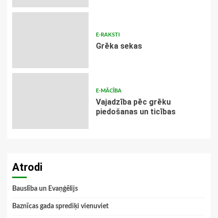
E-RAKSTI
Grēka sekas
E-MĀCĪBA
Vajadzība pēc grēku
piedošanas un ticības
Atrodi
Bauslība un Evaņģēlijs
Baznīcas gada sprediķi vienuviet