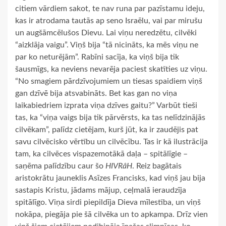
citiem vārdiem sakot, te nav runa par pazīstamu ideju,
kas ir atrodama tautās ap seno Israēlu, vai par mirušu
un augšāmcēlušos Dievu. Lai viņu neredzētu, cilvēki
“aizklāja vaigu”. Viņš bija “tā nicināts, ka mēs viņu ne
par ko neturējām”. Rabīni sacīja, ka viņš bija tik
šausmīgs, ka neviens nevarēja paciest skatīties uz viņu.
“No smagiem pārdzīvojumiem un tiesas spaidiem viņš
gan dzīvē bija atsvabināts. Bet kas gan no viņa
laikabiedriem izprata viņa dzīves gaitu?” Varbūt tieši
tas, ka “viņa vaigs bija tik pārvērsts, ka tas nelīdzinājās
cilvēkam”, palīdz cietējam, kurš jūt, ka ir zaudējis pat
savu cilvēcisko vērtību un cilvēcību. Tas ir kā ilustrācija
tam, ka cilvēces vispazemotākā daļa – spitālīgie –
saņēma palīdzību caur šo
HIVRâH
. Reiz bagātais
aristokrātu jauneklis Asīzes Francisks, kad viņš jau bija
sastapis Kristu, jādams mājup, ceļmalā ieraudzīja
spitālīgo. Viņa sirdi piepildīja Dieva mīlestība, un viņš
nokāpa, piegāja pie šā cilvēka un to apkampa. Drīz vien