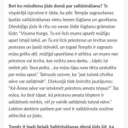
Bet ko mūsdienu jūds domā par salīdzināšanu?
Te
vispārējā izpratne ir tāda, ka pēc Tempļa sagraušanas
īpašās salīdzināšanas vietu ieņem lūgšana un gavēšana.
Dievbijīgs jūds ik rītu no savas
Sidûr
lūgšanu grāmatas
lūdz: “
Visuma Kungs, Tu esi licis mums upurēt mūžīgu
upuri īstajā laikā, un Tu esi licis priesterus un levītus savos
posteņos un īpašā stāvoklī, un tagad Templis ir sagrauts
mūsu grēku dēļ, mūžīgā upurēšana ir atlikta, un mums nav
priestera vai levīta, kas veiktu savu darbu, ..tāpēc lai
notiek pēc Tava prāta, ..ka mūsu lūpu runa tiktu uzskatīta
par mūsu upuri.”
Talmuds uzsver, ka
“pat taisnā cilvēka
nāve var salīdzināt”
. Diskusijā tiek izvirzīts jautājums:
“
Kā Ārona nāve var ietekmēt priesteru amata tērpus?” Tas
māca, ka tieši tāpat, kā priesteru amata tērpiem ir
salīdzinošs mērķis, vēl jo vairāk salīdzinās taisnā nāve.”
Labiem darbiem
pašiem par sevi ir salīdzinoša nozīme
attiecībā uz jūdu.
Tomēr it īpaši lielajā Salīdzināšanas dienā jūds jūt, ka