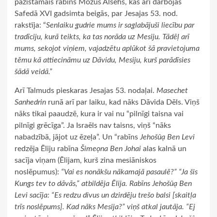
pazīstamais rabīns Mozus Alšehs, kas arī darbojās
Safedā XVI gadsimta beigās, par Jesajas 53. nod.
rakstīja: “
Senlaiku gudrie mums ir saglabājuši liecību par
tradīciju, kurā teikts, ka tas norāda uz Mesiju. Tādēļ arī
mums, sekojot viņiem, vajadzētu aplūkot šā pravietojuma
tēmu kā attiecināmu uz Dāvidu, Mesiju, kurš parādīsies
šādā veidā.”
Arī Talmuds pieskaras Jesajas 53. nodaļai.
Masechet
Sanhedrin
runā arī par laiku, kad nāks Dāvida Dēls. Viņš
nāks tikai paaudzē, kura ir vai nu “pilnīgi taisna vai
pilnīgi grēcīga”. Ja Israēls nav taisns, viņš “nāks
nabadzībā, jājot uz ēzeļa”. Un “rabīns
Jehošûạ Ben Levi
redzēja Ēliju rabīna
Šimeọna Ben Johai
alas kalnā un
sacīja viņam (Ēlijam, kurš zina mesiāniskos
noslēpumus):
“Vai es nonākšu nākamajā pasaulē?” “Ja šis
Kungs tev to dāvās,” atbildēja Ēlija. Rabīns Jehošûạ
Ben
Levi sacīja: “Es redzu divus un dzirdēju trešo balsi [skaitļa
trīs noslēpums]. Kad nāks Mesija?” viņš atkal jautāja. “Ej