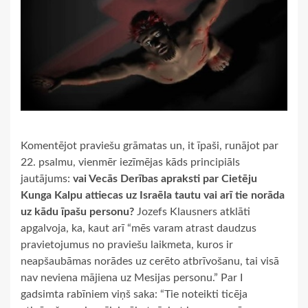
Komentējot praviešu grāmatas un, it īpaši, runājot par
22. psalmu, vienmēr iezīmējas kāds principiāls
jautājums:
vai Vecās Derības apraksti par Cietēju
Kunga Kalpu attiecas uz Israēla tautu vai arī tie norāda
uz kādu īpašu personu?
Jozefs Klausners atklāti
apgalvoja, ka, kaut arī “mēs varam atrast daudzus
pravietojumus no praviešu laikmeta, kuros ir
neapšaubāmas norādes uz cerēto atbrīvošanu, tai visā
nav neviena mājiena uz Mesijas personu.” Par I
gadsimta rabīniem viņš saka: “Tie noteikti ticēja