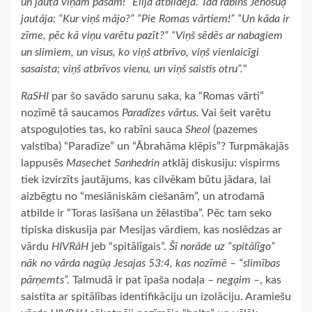
un jautā viņam pašam!” Ēlija atbildēja. Tad rabīns Jehošûạ
jautāja: “Kur viņš mājo?” “Pie Romas vārtiem!” “Un kāda ir
zīme, pēc kā viņu varētu pazīt?” “Viņš sēdēs ar nabagiem
un slimiem, un visus, ko viņš atbrīvo, viņš vienlaicīgi
sasaista; viņš atbrīvos vienu, un viņš saistīs otru”.
“
RaSHI
par šo savādo sarunu saka, ka “Romas vārti”
nozīmē tā saucamos
Paradīzes vārtus.
Vai šeit varētu
atspoguļoties tas, ko rabīni sauca
Sheol
(pazemes
valstība) “Paradīze” un “Ābrahāma klēpis”? Turpmākajās
lappusēs
Masechet Sanhedrin
atklāj diskusiju: vispirms
tiek izvirzīts jautājums, kas cilvēkam būtu jādara, lai
aizbēgtu no “mesiāniskām ciešanām”, un atrodamā
atbilde ir “Toras lasīšana un žēlastība”. Pēc tam seko
tipiska diskusija par Mesijas vārdiem, kas noslēdzas ar
vārdu
HIVRâH
jeb “spitālīgais”.
Šī norāde uz “spitālīgo”
nāk no vārda nagûạ Jesajas 53:4, kas nozīmē – “slimības
pārņemts”.
Talmudā ir pat īpaša nodaļa –
negạim –
, kas
saistīta ar spitālības identifikāciju un izolāciju. Aramiešu