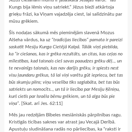
Jēzus ciešanām mums ir jāsaskata Jesajas vārdi: “Tas
Kungs bija lēmis viņu satriekt.” Jēzus bieži atkārtoja
grieķu frāzi, ka Viņam vajadzēja ciest, lai salīdzinātu par
mūsu grēkiem.
Šīs nodaļas sākumā mēs pieminējām slavenā Mozus
Alšeha vārdus, ka
uz “tradīcijas liecības” pamata ir pareizi
saskatīt Mesiju Kunga Cietējā Kalpā. Tālāk viņš piebilda,
ka “ir ciešanas, kas ir grēka rezultāts, un citas, kas ceļas no
mīlestības, kad taisnais cieš savas paaudzes grēku dēļ.., un
te nevainīgs taisnais, kas nav darījis grēku, ir spiests nest
visu ļaundaru grēkus, tā lai viņi varētu gūt iepriecu, bet tas
būs skumju pilns; viņu veselība tiks saglabāta, bet tas būs
satriekts un nomocīts.., un tā ir liecība par Mesiju Ķēniņu,
kurš cietīs par Israēla bērnu grēkiem, un tā alga būs pie
viņa”
. [Skat. arī Jes. 62:11]
Mēs jau redzējām Bībeles mesiāniskās pārpilnības ragu.
Kristīgās ticības saknes var atrast jau Vecajā Derībā.
Apustuļu sludināšana radās no pārliecības, ka “raksti ir