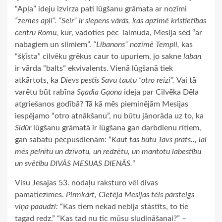
“Apļa” ideju izvirza pati lūgšanu grāmata ar nozīmi
“zemes apļi”. “Seir” ir slepens vārds, kas apzīmē kristietības
centru Romu,
kur, vadoties pēc Talmuda, Mesija sēd “ar
nabagiem un slimiem”.
“Libanons” nozīmē Templi,
kas
“šķīsta” cilvēku grēkus caur to upuriem, jo sakne
laban
ir vārda “balts” ekvivalents. Vienā lūgšanā tiek
atkārtots, ka
Dievs pestīs Savu tautu “otro reizi”.
Vai tā
varētu būt rabīna
Sạadia Gạona
ideja par Cilvēka Dēla
atgriešanos godībā? Tā kā mēs pieminējām Mesijas
iespējamo “otro atnākšanu”, nu būtu jānorāda uz to, ka
Sidûr
lūgšanu grāmatā ir lūgšana gan darbdienu rītiem,
gan sabatu pēcpusdienām: “
Kaut tas būtu Tavs prāts.., lai
mēs pelnītu un dzīvotu, un redzētu, un mantotu labestību
un svētību DIVĀS MESIJAS DIENĀS.
“
Visu Jesajas 53. nodaļu raksturo vēl divas
pamatiezīmes.
Pirmkārt, Cietēja Mesijas tēls pārsteigs
viņa paaudzi:
“Kas tiem nekad nebija stāstīts, to tie
tagad redz.” “Kas tad nu tic mūsu sludināšanai?” –