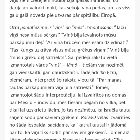
viņš šiem cietējiem nodibināja īpašas slimnīcas, ko
darīja arī vairāki mūki, kas sekoja viņa pēdās, un tas viss
galu galā noveda pie uzvaras pār spitālību Eiropā.
Otra pamatiezīme ir “viņš” un “mēs” izmantošana
: “Taču
viņš nesa mūsu sērgas.” “Viņš bija ievainots mūsu
pārkāpumu dēļ.” “Ar viņa brūcēm mēs esam dziedināti.”
“Tas Kungs uzkrāva visus mūsu grēkus viņam.” Viņš bija
“mūsu grēku dēļ satriekts”. Šai pēdējā rakstu vietā
izmantotais vārds “viņš” –
lâmô
– tiešām var nozīmēt
gan vienskaitli, gan daudzskaitli. Tādējādi
Ibn Ẹzra
,
piemēram, interpretē šo rakstu vietu tā: “Par manas
tautas pārkāpumiem viņi bija satriekti.” Tomēr,
izmantojot šādu interpretāciju, lai izvairītos no domas
par Mesiju – indivīdu, mēs tiešām bēgam no vilka, bet
tikai lai uzskrietu lācim, jo tas nozīmētu, ka Israēla tauta
saņem sodu par saviem grēkiem.
RaDaQ
vēlas izvairīties
no šāda iespaida, sacīdams, ka “katrai tautai ir jādomā
par to, ka viņi tiks sodīti par saviem grēkiem”. Tomēr aiz