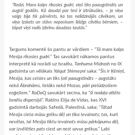
“Redzi, Mans kalps rīkosies gudri, viņš tiks paaugstināts un
augsti godāts. Kā daudzi par tevi ir iztrūkušies, – jo viņa
vaigs bija tik pārvērsts, ka tas nelīdzinājās cilvēkam, un
viņa izskats un stāvs nepavisam līdzīgs cilvēku bērniem, –
tāpat viņš radīs izbrīnu daudzas tautās.”
Targums komentē šo pantu ar vārdiem –
“Tā mans kalps
Mesija rīkosies gudri.”
Tas savukārt nākamos pantus
interpretē kā norādi uz Israēlu.
Tanhuma Midrash
no IX
gadsimta un vēlākais
Yalqut Shimeọni
saka: “
Šis ir Ķēniņš,
Mesija, kas celsies un tiks ļoti paaugstināts – augstāks
nekā Ābrahāms, lielāks nekā Mozus, pāri pielūdzošiem
eņģeļiem.
”
RaDaQ
savukārt secina, ka
“šī nodaļa attēlo
Israēlu dispersijā”.
Rabīns Elija de Vidas, kas XVI
gadsimtā darbojās Safedā, Palestīnā, saka:
“Tātad
Mesija cieta mūsu grēku dēļ un tika ievainots; tas, kurš
nevēlas, lai Mesija tiktu ievainots mūsu pārkāpumu dēļ,
var izvēlēties pats ciest un nest savus grēkus.”
Labi