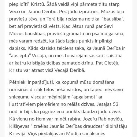
piepildīti” Kristū. Šādā veidā viņi pārmeta tiltu starp
Veco un Jauno Derību. Pēc jūdu izpratnes, Mozus bija
praviešu tēvs, un Torā bija redzama ne tikai “bauslība”,
bet arī pravietiskā vēsts. Kad Jēzus runā par Sevi
Mozus bauslības, praviešu grāmatu un psalmu gaismā,
mēs varam redzēt, ka šāds izejas punkts ir pilnīgi
dabisks. Kāds klasisks teiciens saka, ka Jaunā Derība ir
“apslēpta” Vecajā, un mēs to varējām saskatīt saistībā
ar katru kristīgās ticības pamatdoktrīnu. Pat Cietēju
Kristu var atrast visā Vecajā Derībā.
Pētnieki ir parādījuši, ka kopumā mūsu domāšana
norisinās drīzāk tēlos nekā vārdos, un tāpēc mēs savu
sniegumu viscaur mēģinājām “apgaismot” ar
ilustratīviem piemēriem no reālās dzīves. Jesajas 53.
nod. ir bijis kā pagrieziena punkts daudzu jūdu dzīvē.
Kā vienu no tiem var minēt rabīnu Jozefu Rabinoviču,
Kišiņevas “Izraēlas Jaunās Derības draudzes” dibinātāju
Krievijā. Viņš piedalījās arī Mūdija sanāksmēs