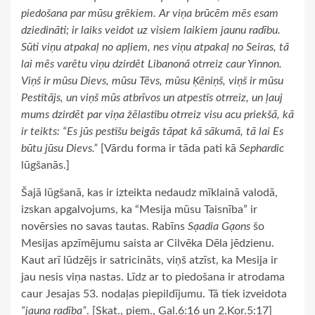
piedošana par mūsu grēkiem. Ar viņa brūcēm mēs esam
dziedināti; ir laiks veidot uz visiem laikiem jaunu radību.
Sūti viņu atpakaļ no apļiem, nes viņu atpakaļ no Seiras, tā
lai mēs varētu viņu dzirdēt Libanonā otrreiz caur Yinnon.
Viņš ir mūsu Dievs, mūsu Tēvs, mūsu Ķēniņš, viņš ir mūsu
Pestītājs, un viņš mūs atbrīvos un atpestīs otrreiz, un ļauj
mums dzirdēt par viņa žēlastību otrreiz visu acu priekšā, kā
ir teikts: “Es jūs pestīšu beigās tāpat kā sākumā, tā lai Es
būtu jūsu Dievs.”
[Vārdu forma ir tāda pati kā
Sephardic
lūgšanās.]
Šajā lūgšanā, kas ir izteikta nedaudz mīklainā valodā,
izskan apgalvojums, ka “Mesija mūsu Taisnība” ir
novērsies no savas tautas. Rabīns
Sạadia Gạons
šo
Mesijas apzīmējumu saista ar Cilvēka Dēla jēdzienu.
Kaut arī lūdzējs ir satricināts, viņš atzīst, ka Mesija ir
jau nesis viņa nastas. Līdz ar to piedošana ir atrodama
caur Jesajas 53. nodaļas piepildījumu. Tā tiek izveidota
“jauna radība”
. [Skat., piem., Gal.6:16 un 2.Kor.5:17]