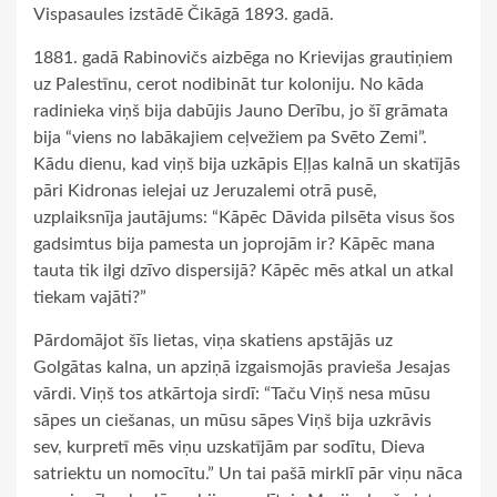
Vispasaules izstādē Čikāgā 1893. gadā.
1881. gadā Rabinovičs aizbēga no Krievijas grautiņiem
uz Palestīnu, cerot nodibināt tur koloniju. No kāda
radinieka viņš bija dabūjis Jauno Derību, jo šī grāmata
bija “viens no labākajiem ceļvežiem pa Svēto Zemi”.
Kādu dienu, kad viņš bija uzkāpis Eļļas kalnā un skatījās
pāri Kidronas ielejai uz Jeruzalemi otrā pusē,
uzplaiksnīja jautājums: “Kāpēc Dāvida pilsēta visus šos
gadsimtus bija pamesta un joprojām ir? Kāpēc mana
tauta tik ilgi dzīvo dispersijā? Kāpēc mēs atkal un atkal
tiekam vajāti?”
Pārdomājot šīs lietas, viņa skatiens apstājās uz
Golgātas kalna, un apziņā izgaismojās pravieša Jesajas
vārdi. Viņš tos atkārtoja sirdī: “Taču Viņš nesa mūsu
sāpes un ciešanas, un mūsu sāpes Viņš bija uzkrāvis
sev, kurpretī mēs viņu uzskatījām par sodītu, Dieva
satriektu un nomocītu.” Un tai pašā mirklī pār viņu nāca