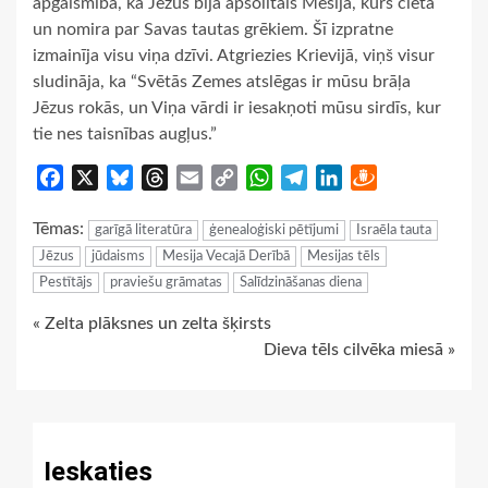
apgaismība, ka Jēzus bija apsolītais Mesija, kurš cieta
un nomira par Savas tautas grēkiem. Šī izpratne
izmainīja visu viņa dzīvi. Atgriezies Krievijā, viņš visur
sludināja, ka “Svētās Zemes atslēgas ir mūsu brāļa
Jēzus rokās, un Viņa vārdi ir iesakņoti mūsu sirdīs, kur
tie nes taisnības augļus.”
Facebook
X
Bluesky
Threads
Email
Copy
WhatsApp
Telegram
LinkedIn
Draugiem
Link
Tēmas:
garīgā literatūra
ģenealoģiski pētījumi
Israēla tauta
Jēzus
jūdaisms
Mesija Vecajā Derībā
Mesijas tēls
Pestītājs
praviešu grāmatas
Salīdzināšanas diena
Continue
« Zelta plāksnes un zelta šķirsts
Dieva tēls cilvēka miesā »
Reading
Ieskaties