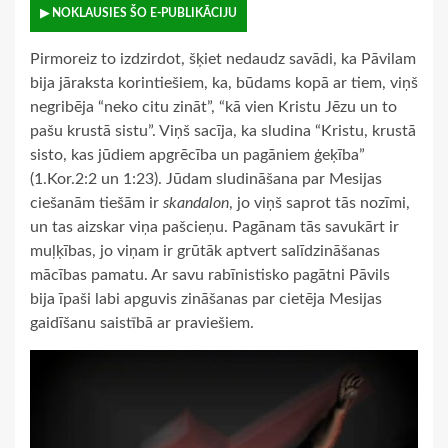
▶ NOKLAUSIES ŠO E-PUBLIKĀCIJU
Pirmoreiz to izdzirdot, šķiet nedaudz savādi, ka Pāvilam
bija jāraksta korintiešiem, ka, būdams kopā ar tiem, viņš
negribēja “neko citu zināt”, “kā vien Kristu Jēzu un to
pašu krustā sistu”. Viņš sacīja, ka sludina “Kristu, krustā
sisto, kas jūdiem apgrēcība un pagāniem ģeķība”
(1.Kor.2:2 un 1:23). Jūdam sludināšana par Mesijas
ciešanām tiešām ir
skandalon
, jo viņš saprot tās nozīmi,
un tas aizskar viņa pašcieņu. Pagānam tās savukārt ir
muļķības, jo viņam ir grūtāk aptvert salīdzināšanas
mācības pamatu. Ar savu rabīnistisko pagātni Pāvils
bija īpaši labi apguvis zināšanas par cietēja Mesijas
gaidīšanu saistībā ar praviešiem.