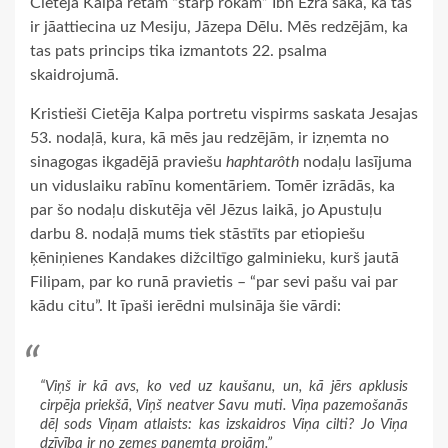
Cietēja Kalpa rētām “starp rokām” Ibn Ezra saka, ka tās
ir jāattiecina uz Mesiju, Jāzepa Dēlu. Mēs redzējām, ka
tas pats princips tika izmantots 22. psalma
skaidrojumā.
Kristieši Cietēja Kalpa portretu vispirms saskata Jesajas
53. nodaļā, kura, kā mēs jau redzējām, ir izņemta no
sinagogas ikgadējā praviešu
haphtarôth
nodaļu lasījuma
un viduslaiku rabīnu komentāriem. Tomēr izrādās, ka
par šo nodaļu diskutēja vēl Jēzus laikā, jo Apustuļu
darbu 8. nodaļā mums tiek stāstīts par etiopiešu
ķēniņienes Kandakes dižciltīgo galminieku, kurš jautā
Filipam, par ko runā pravietis – “par sevi pašu vai par
kādu citu”. It īpaši ierēdni mulsināja šie vārdi:
“Viņš ir kā avs, ko ved uz kaušanu, un, kā jērs apklusis
cirpēja priekšā, Viņš neatver Savu muti. Viņa pazemošanās
dēļ sods Viņam atlaists: kas izskaidros Viņa cilti? Jo Viņa
dzīvība ir no zemes paņemta projām.”