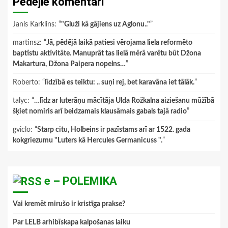
Pēdējie komentāri
Janis Karklins
: “
"Gluži kā gājiens uz Aglonu.."
”
martinsz
: “
Jā, pēdējā laikā patiesi vērojama liela reformēto
baptistu aktivitāte. Manuprāt tas lielā mērā varētu būt Džona
Makartura, Džona Paipera nopelns…
”
Roberto
: “
līdzībā es teiktu: .. suņi rej, bet karavāna iet tālāk.
”
talyc
: “
…līdz ar luterāņu mācītāja Ulda Rožkalna aiziešanu mūžībā
šķiet nomiris arī beidzamais klausāmais gabals tajā radio
”
gviclo
: “
Starp citu, Holbeins ir pazīstams arī ar 1522. gada
kokgriezumu "Luters kā Hercules Germanicuss ".
”
e – POLEMIKA
Vai kremēt mirušo ir kristīga prakse?
Par LELB arhibīskapa kalpošanas laiku