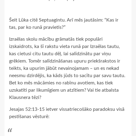
Šeit Lūka citē Septuagintu. Arī mēs jautāsim: “Kas ir
tas, par ko runā pravietis?”
Izraēlas skolu mācību grāmatās tiek populāri
izskaidrots, ka šī rakstu vieta runā par Izraēlas tautu,
kas cietusi citu tautu dēļ, lai salīdzinātu par viņu
grēkiem. Tomēr salīdzināšanas upuru priekšrakstos ir
teikts, ka upurim jābūt nevainojamam – un es nekad
neesmu dzirdējis, ka kāds jūds to sacītu par savu tautu.
Bet ko mēs mācāmies no rabīnu avotiem, kas tiek
uzskatīti par likumīgiem un atzītiem? Vai tie atbalsta
Klausnera tēzi?
Jesajas 52:13-15 ietver vissatriecošāko paradoksu visā
pestīšanas vēsturē: