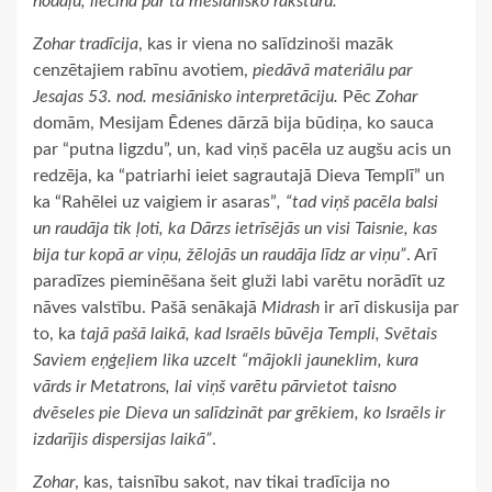
nodaļu, liecina par tā mesiānisko raksturu.
Zohar tradīcija
, kas ir viena no salīdzinoši mazāk
cenzētajiem rabīnu avotiem,
piedāvā materiālu par
Jesajas 53. nod. mesiānisko interpretāciju.
Pēc
Zohar
domām, Mesijam Ēdenes dārzā bija būdiņa, ko sauca
par “putna ligzdu”, un, kad viņš pacēla uz augšu acis un
redzēja, ka “patriarhi ieiet sagrautajā Dieva Templī” un
ka “Rahēlei uz vaigiem ir asaras”
, “tad viņš pacēla balsi
un raudāja tik ļoti, ka Dārzs ietrīsējās un visi Taisnie, kas
bija tur kopā ar viņu, žēlojās un raudāja līdz ar viņu”
. Arī
paradīzes pieminēšana šeit gluži labi varētu norādīt uz
nāves valstību. Pašā senākajā
Midrash
ir arī diskusija par
to, ka
tajā pašā laikā, kad Israēls būvēja Templi, Svētais
Saviem eņģeļiem lika uzcelt “mājokli jauneklim, kura
vārds ir Metatrons, lai viņš varētu pārvietot taisno
dvēseles pie Dieva un salīdzināt par grēkiem, ko Israēls ir
izdarījis dispersijas laikā”
.
Zohar
, kas, taisnību sakot, nav tikai tradīcija no