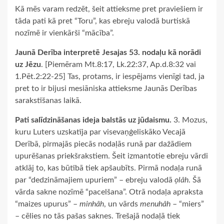
Kā mēs varam redzēt, šeit attieksme pret praviešiem ir
tāda pati kā pret “Toru”, kas ebreju valodā burtiskā
nozīmē ir vienkārši “mācība”.
Jaunā Derība interpretē Jesajas 53. nodaļu kā norādi
uz Jēzu
. [Piemēram Mt.8:17, Lk.22:37, Ap.d.8:32 vai
1.Pēt.2:22-25] Tas, protams, ir iespējams vienīgi tad, ja
pret to ir bijusi mesiāniska attieksme Jaunās Derības
sarakstīšanas laikā.
Pati salīdzināšanas ideja balstās uz jūdaismu.
3. Mozus,
kuru Luters uzskatīja par visevaņģeliskāko Vecajā
Derībā, pirmajās piecās nodaļās runā par dažādiem
upurēšanas priekšrakstiem. Šeit izmantotie ebreju vārdi
atklāj to, kas būtībā tiek apšaubīts. Pirmā nodaļa runā
par “dedzināmajiem upuriem” – ebreju valodā
ọlâh
. Šā
vārda sakne nozīmē “pacelšana”. Otrā nodaļa apraksta
“maizes upurus” –
minhâh
, un vārds
menuhâh
– “miers”
– cēlies no tās pašas saknes. Trešajā nodaļā tiek