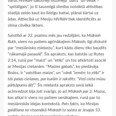
vārds
HIVRâH
sākotnēji nozīmēja “balts” un vēlāk –
“spitālīgais”, jo šī šausmīgā slimība noteiktā attīstības
stadijā veido kaut ko līdzīgu baltai, plānai kārtai uz
ādas. Attiecībā uz Mesiju
HIVRâH
tiek identificēts ar
slima cilvēka likteni.
Saistībā ar 22. psalmu mēs jau redzējām, ka
Midrash
Ruth
, viens no pašiem agrīnākajiem
Midrash
, ilgi diskutē
par “mesiānisko mielastu”, kurš kādu dienu tiks baudīts
“nākamajā pasaulē”. Šis apraksts, kas balstās uz Rutes
2:14, runā par “maizi” un “etiķi” un tos atkārtoti asociē
ar Mesijas ciešanām. “Maizes gabals”, ko piedāvāja
Boāss, ir “valstības maize”, un “
vārdi “iemērc to etiķī” ir
tās pašas ciešanas, par kurām ir rakstīts: “Viņš cieta mūsu
pārkāpumu dēļ”.”
Šis mielasta apraksts savā laikā
acīmredzot bija ļoti svarīgs, jo arī
Midrash par 3. Mozus
,
kas atkal ir viens no pašiem senākajiem, runā par to
mesiāniskās idejas kontekstā.
Pats fakts, ka Mesijas
gaidīšana no vissenākā Midrash to saista ar Jesajas 53.