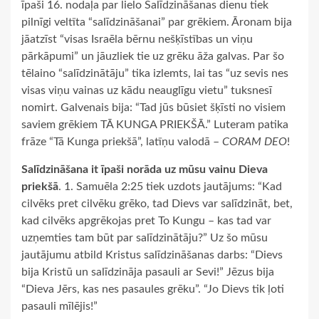
īpaši 16. nodaļa par lielo Salīdzināšanas dienu tiek
pilnīgi veltīta “salīdzināšanai” par grēkiem. Āronam bija
jāatzīst “visas Israēla bērnu nešķīstības un viņu
pārkāpumi” un jāuzliek tie uz grēku āža galvas. Par šo
tēlaino “salīdzinātāju” tika izlemts, lai tas “uz sevis nes
visas viņu vainas uz kādu neauglīgu vietu” tuksnesī
nomirt. Galvenais bija: “Tad jūs būsiet šķīsti no visiem
saviem grēkiem TĀ KUNGA PRIEKŠĀ.” Luteram patika
frāze “Tā Kunga priekšā”, latīņu valodā –
CORAM DEO
!
Salīdzināšana it īpaši norāda uz mūsu vainu Dieva
priekšā
. 1. Samuēla 2:25 tiek uzdots jautājums: “Kad
cilvēks pret cilvēku grēko, tad Dievs var salīdzināt, bet,
kad cilvēks apgrēkojas pret To Kungu – kas tad var
uzņemties tam būt par salīdzinātāju?” Uz šo mūsu
jautājumu atbild Kristus salīdzināšanas darbs: “Dievs
bija Kristū un salīdzināja pasauli ar Sevi!” Jēzus bija
“Dieva Jērs, kas nes pasaules grēku”. “Jo Dievs tik ļoti
pasauli mīlējis!”