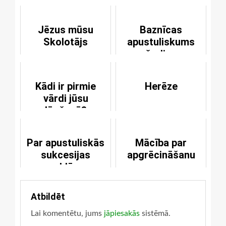
Jēzus mūsu
Baznīcas
Skolotājs
apustuliskums
šodien
Kādi ir pirmie
Herēze
vārdi jūsu
lūgšanā?
Par apustuliskās
Mācība par
sukcesijas
apgrēcināšanu
problēmu
Atbildēt
Lai komentētu, jums
jāpiesakās
sistēmā.