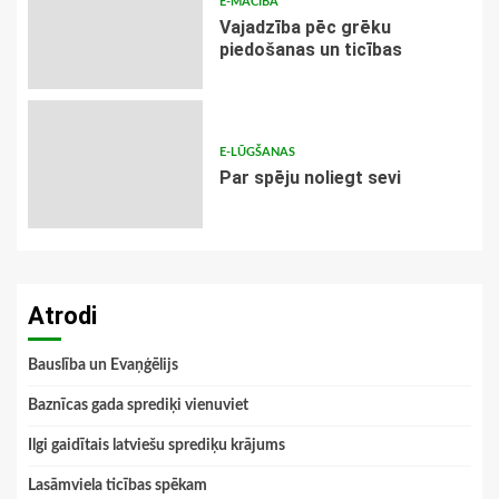
E-MĀCĪBA
Vajadzība pēc grēku
piedošanas un ticības
E-LŪGŠANAS
Par spēju noliegt sevi
Atrodi
Bauslība un Evaņģēlijs
Baznīcas gada sprediķi vienuviet
Ilgi gaidītais latviešu sprediķu krājums
Lasāmviela ticības spēkam