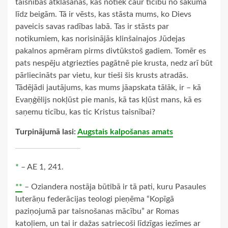
taisnības atklāšanās, kas notiek caur ticību no sākuma
līdz beigām. Tā ir vēsts, kas stāsta mums, ko Dievs
paveicis savas radības labā. Tas ir stāsts par
notikumiem, kas norisinājās klinšainajos Jūdejas
pakalnos apmēram pirms divtūkstoš gadiem. Tomēr es
pats nespēju atgriezties pagātnē pie krusta, nedz arī būt
pārliecināts par vietu, kur tieši šis krusts atradās.
Tādējādi jautājums, kas mums jāapskata tālāk, ir – kā
Evaņģēlijs nokļūst pie manis, kā tas kļūst mans, kā es
saņemu ticību, kas tic Kristus taisnībai?
Turpinājumā lasi:
Augstais kalpošanas amats
*
– AE 1, 241.
**
– Oziandera nostāja būtībā ir tā pati, kuru Pasaules
luterāņu federācijas teologi pieņēma “Kopīgā
paziņojumā par taisnošanas mācību” ar Romas
katoļiem, un tai ir dažas satriecoši līdzīgas iezīmes ar