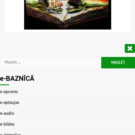
Meklēt:
e-BAZNĪCĀ
e-apceres
e-aptaujas
e-audio
e-bildes