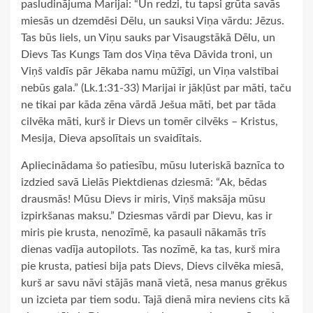
pasludinājuma Marijai: “Un redzi, tu tapsi grūta savās
miesās un dzemdēsi Dēlu, un sauksi Viņa vārdu: Jēzus.
Tas būs liels, un Viņu sauks par Visaugstākā Dēlu, un
Dievs Tas Kungs Tam dos Viņa tēva Dāvida troni, un
Viņš valdīs pār Jēkaba namu mūžīgi, un Viņa valstībai
nebūs gala.” (Lk.1:31-33) Marijai ir jākļūst par māti, taču
ne tikai par kāda zēna vārdā Ješua māti, bet par tāda
cilvēka māti, kurš ir Dievs un tomēr cilvēks – Kristus,
Mesija, Dieva apsolītais un svaidītais.
Apliecinādama šo patiesību, mūsu luteriskā baznīca to
izdzied savā Lielās Piektdienas dziesmā: “Ak, bēdas
drausmās! Mūsu Dievs ir miris, Viņš maksāja mūsu
izpirkšanas maksu.” Dziesmas vārdi par Dievu, kas ir
miris pie krusta, nenozīmē, ka pasauli nākamās trīs
dienas vadīja autopilots. Tas nozīmē, ka tas, kurš mira
pie krusta, patiesi bija pats Dievs, Dievs cilvēka miesā,
kurš ar savu nāvi stājās manā vietā, nesa manus grēkus
un izcieta par tiem sodu. Tajā dienā mira neviens cits kā