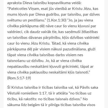
apraksta Dieva taisnību kopsavilkuma veidā:
“Pateicoties Viņam, esat jūs vienībā ar Kristu Jēzu, kas
mums kļuvis par Dieva gudrību, par taisnību, par dzīves
svētumu un pestīšanu.” (1.Kor.1:30) “Jo, ja jau viena
cilvēka pārkāpuma dēļ nāve caur šo vienu kļuvusi par
valdnieci, cik daudz vairāk tie, kas saņēmuši žēlastības
un taisnības dāvanas pārpilnību, kļūs dzīvības valdnieki
caur šo vienu Jēzu Kristu. Tātad, kā viena cilvēka
pārkāpuma dēļ pār visiem nākusi pazudināšana, gluži
tāpat viena cilvēka taisnības darbs visiem nes
taisnošanu uz dzīvību. Jo, kā ar viena cilvēka
nepaklausību neskaitāmi kļuvuši grēcinieki, tāpat ar
viena cilvēka paklausību neskaitāmi kļūs taisnoti.”
(Rom.5:17-19)
Šī Kristus taisnība ir ticības taisnība vai, kā Pāvils saka
Vēstulē romiešiem 1:17, tā ir atklāta “no ticības uz
ticību, kā rakstīts: no ticības taisnais dzīvos.” No
sākuma līdz beigām tā ir pilnīga ticības taisnība visos