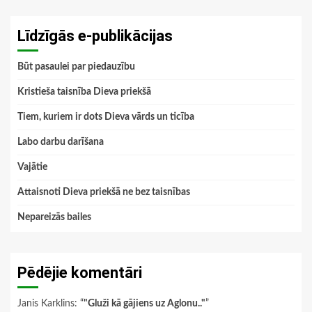
Līdzīgās e-publikācijas
Būt pasaulei par piedauzību
Kristieša taisnība Dieva priekšā
Tiem, kuriem ir dots Dieva vārds un ticība
Labo darbu darīšana
Vajātie
Attaisnoti Dieva priekšā ne bez taisnības
Nepareizās bailes
Pēdējie komentāri
Janis Karklins
: “
"Gluži kā gājiens uz Aglonu.."
”