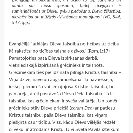
Evaņģēlijs un sakramenti, un ticībā tā top saņemta un
darīta par mūsu īpašumu, tādēļ ticīgajiem ir
samierināšanās ar Dievu, grēku piedošana, Dieva žēlastība,
dievbērnība un mūžīgās dzīvošanas mantojums.” (VG, 546,
547. lpp.)
Evaņģēlijā “atklājas Dieva taisnība no ticības uz ticību,
kā rakstīts: no ticības taisnais dzīvos.” (Rom.1:17)
Pamatojoties paša Dieva izpirkšanas darbā,
vietnieciskajā izpirkšanā grēcinieks ir taisnots.
Grēciniekam tiek pielīdzināta pilnīgā Kristus taisnība –
Viņa dzīvē, nāvē un augšamcelšanā. Tā nav iekšēja,
iekšēji piemītoša vai iemājojoša Kristus taisnība, bet
gan ārēja, ārēji pastāvoša Dieva Dēla taisnība. Tā ir
taisnība, kas grēciniekam ir sveša vai ārēja. Un tomēr
grēcinieks stāv Dieva priekšā (
coram Deo
) ar patiesu
Kristus taisnību, paša Dieva taisnību, kas viņam
piešķirta caur ticību. Viss, kādu Dievs vēlējās redzēt
cilvēku, ir atrodams Kristū. Divi Svētā Pāvila izteikumi