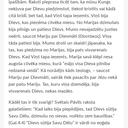
īpašībām. Raksti pieprasa ticēt tam, ka mūsu Kungs
nekļuva par Dievu piedzimstot, tiekot kristīts vai kādā
citā brīdī, bet tad, kad Viņš tapa ieņemts, Viņš bija
Dievs, kas pieņēma cilvēka miesu. No Marijas dzimušais
bija pilnīgs un patiess Dievs. Mums nevajadzētu justies
neērti, saucot Mariju par Dievmāti (Θεοτόκος). Viņa
tāda patiesi bija. Mums droši un skaidri jāpasaka, ka
tas, kas piedzima no Marijas, bija pats visvarenais
Dievs. Kad Viņš tapa ieņemts, Marija savā klēpī nesa
augoša cilvēka miesu, kurā “mājo visa Dieva pilnība
redzamā veidā”. Kā norādījis kāds teologs, – saucot
Mariju par Dievmāti, vairāk tiek pasacīts par Jēzu nekā
par pašu Mariju. Tas, kuru viņa dzemdēja, bija
visvarenais Dievs, nekas mazāks.
Kādēļ tas ir tik svarīgi? Svētais Pāvils raksta
galatiešiem: “Kad laiks bija piepildījies, tad Dievs sūtīja
Savu Dēlu, dzimušu no sievas, noliktu zem bauslības.”
(Gal.4:4) “Dievs sūtīja Savu Dēlu” ir vārdi no eņģeļa