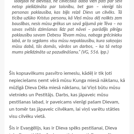
“Tādējādi ne dievišķā, ne cilvēciskā daba vien pati par sevi
netop pielīdzināta par taisnību, bet gan – vienīgi tās
personas paklausība, kas bijis reizē Dievs un cilvēks. Tā
ticība uzlūko Kristus personu, kā Viņš mūsu dēļ nolikts zem
bauslības, nesis mūsu grēkus un savā gājumā pie Tēva – no
savas svētās dzimšanas līdz pat nāvei – parādījis pilnīgu
paklausību savam Debesu Tēvam mūsu, nabaga grēcinieku
labā, ar to segdams visu mūsu nepaklausību, kura sakņojas
mūsu dabā, tās domās, vārdos un darbos, – ka tā netop
mums pielīdzināta uz pazudināšanu.” (VG, 556. lpp.)
Šis kopsavilkums pasvītro iemeslu, kādēļ ir tik ļoti
nepieciešams ņemt vērā mūsu Kunga miesā nākšanu, kā
mūžīgā Dieva Dēla miesā nākšanu, lai Viņš būtu mūsu
vietnieks un Pestītājs. Darbs, kas jāpaveic mūsu
pestīšanas labad, ir paveicams vienīgi pašam Dievam,
un tomēr tas jāpaveic cilvēkam, lai viņš varētu stāties
visu cilvēku vietā.
Šis ir Evaņģēlijs, kas ir Dieva spēks pestīšanai, Dieva