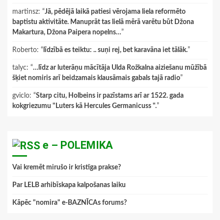
martinsz
: “
Jā, pēdējā laikā patiesi vērojama liela reformēto
baptistu aktivitāte. Manuprāt tas lielā mērā varētu būt Džona
Makartura, Džona Paipera nopelns…
”
Roberto
: “
līdzībā es teiktu: .. suņi rej, bet karavāna iet tālāk.
”
talyc
: “
…līdz ar luterāņu mācītāja Ulda Rožkalna aiziešanu mūžībā
šķiet nomiris arī beidzamais klausāmais gabals tajā radio
”
gviclo
: “
Starp citu, Holbeins ir pazīstams arī ar 1522. gada
kokgriezumu "Luters kā Hercules Germanicuss ".
”
e – POLEMIKA
Vai kremēt mirušo ir kristīga prakse?
Par LELB arhibīskapa kalpošanas laiku
Kāpēc "nomira" e-BAZNĪCAs forums?