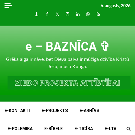
Skip
6. augusts, 2026
to
Draugiem
Facebook
Twitter
Instagram
LinkedIn
whatsapp
RSS
content
e – BAZNĪCA ✞
Grēka alga ir nāve, bet Dieva balva ir mūžīga dzīvība Kristū
Jēzū, mūsu Kungā.
E-KONTAKTI
E-PROJEKTS
E-ARHĪVS
E-POLEMIKA
E-BĪBELE
E-TICĪBA
E-LTA