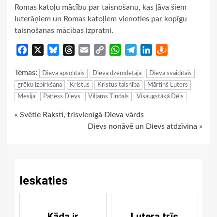
Romas katoļu mācību par taisnošanu, kas ļāva šiem
luterāņiem un Romas katoļiem vienoties par kopīgu
taisnošanas mācības izpratni.
Facebook
X
Bluesky
Threads
Email
Copy
WhatsApp
Telegram
LinkedIn
Draugiem
Link
Tēmas:
Dieva apsolītais
Dieva dzemdētāja
Dieva svaidītais
grēku izpirkšana
Kristus
Kristus taisnība
Mārtiņš Luters
Mesija
Patiess Dievs
Viljams Tindals
Visaugstākā Dēls
Continue
« Svētie Raksti, trīsvienīgā Dieva vārds
Dievs nonāvē un Dievs atdzīvina »
Reading
Ieskaties
Kāda ir
Lutera trīs