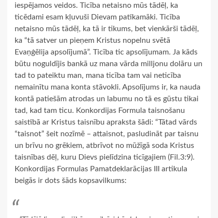
iespējamos veidos. Ticība netaisno mūs tādēļ, ka
ticēdami esam kļuvuši Dievam patīkamāki. Ticība
netaisno mūs tādēļ, ka tā ir tikums, bet vienkārši tādēļ,
ka “tā satver un pieņem Kristus nopelnu svētā
Evaņģēlija apsolījumā”. Ticība tic apsolījumam. Ja kāds
būtu noguldījis bankā uz mana vārda milljonu dolāru un
tad to pateiktu man, mana ticība tam vai neticība
nemainītu mana konta stāvokli. Apsolījums ir, ka nauda
kontā patiešām atrodas un labumu no tā es gūstu tikai
tad, kad tam ticu. Konkordijas Formula taisnošanu
saistībā ar Kristus taisnību apraksta šādi: “Tātad vārds
“taisnot” šeit nozīmē – attaisnot, pasludināt par taisnu
un brīvu no grēkiem, atbrīvot no mūžīgā soda Kristus
taisnības dēļ, kuru Dievs pielīdzina ticīgajiem (Fil.3:9).
Konkordijas Formulas Pamatdeklarācijas III artikula
beigās ir dots šāds kopsavilkums: