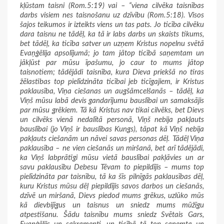
kļūstam taisni (Rom.5:19) vai – “viena cilvēka taisnības
darbs visiem nes taisnošanu uz dzīvību (Rom.5:18). Visos
šajos teikumos ir izteikts viens un tas pats. Jo ticība cilvēku
dara taisnu ne tādēļ, ka tā ir labs darbs un skaists tikums,
bet tādēļ, ka ticība satver un uzņem Kristus nopelnu svētā
Evaņģēlija apsolījumā; jo tam jātop ticībā saņemtam un
jākļūst par mūsu īpašumu, jo caur to mums jātop
taisnotiem; tādējādi taisnība, kura Dieva priekšā no tīras
žēlastības top pielīdzināta ticībai jeb ticīgajiem, ir Kristus
paklausība, Viņa ciešanas un augšāmcelšanās – tādēļ, ka
Viņš mūsu labā devis gandarījumu bauslībai un samaksājis
par mūsu grēkiem. Tā kā Kristus nav tikai cilvēks, bet Dievs
un cilvēks vienā nedalītā personā, Viņš nebija pakļauts
bauslībai (jo Viņš ir bauslības Kungs), tāpat kā Viņš nebija
pakļauts ciešanām un nāvei savas personas dēļ. Tādēļ Viņa
paklausība – ne vien ciešanās un miršanā, bet arī tādējādi,
ka Viņš labprātīgi mūsu vietā bauslībai pakļāvies un ar
savu paklausību Debesu Tēvam to piepildījis – mums top
pielīdzināta par taisnību, tā ka šīs pilnīgās paklausības dēļ,
kuru Kristus mūsu dēļ piepildījis savos darbos un ciešanās,
dzīvē un miršanā, Dievs piedod mums grēkus, uzlūko mūs
kā dievbijīgus un taisnus un sniedz mums mūžīgu
atpestīšanu. Šādu taisnību mums sniedz Svētais Gars,