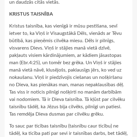
un daudzās citās vietās.
KRISTUS TAISNĪBA
Kristus taisnība, kas vienīgā ir mūsu pestīšana, sevī
ietver to, ka Viņš ir Visaugstākā Dēls, vienāds ar Tēvu
būtībā, kas pieņēmis cilvēka miesu. Dēls ir pilnīgs,
visvarens Dievs. Viņš ir stājies manā vietā dzīvē,
pakļauts visiem kārdinājumiem, ar kādiem jāsastopas
man (Ebr.4:25), un tomēr bez grēka. Un Viņš ir stājies
manā vietā nāvē, klusējošs, paklausīgs jērs, ko ved uz
nokaušanu. Viņš ir piedzīvojis ciešanas un nošķiršanu
no Dieva, kas pienākas man, manas nepaklausības dēļ.
Tas viss ir noticis pilnīgi nošķirti no manām darbībām
vai nodomiem. Tā ir Dieva taisnība. Tā kļūst par cilvēku
taisnību tādēļ, ka Jēzus bija cilvēks, pilnīgi un patiesi.
Tas remdēja Dieva dusmas par cilvēku grēku.
To sauc par ticības taisnību (taisnību caur ticību) ne
tādēļ, ka ticība pati par sevi ir taisnības darbs, bet tādēļ,