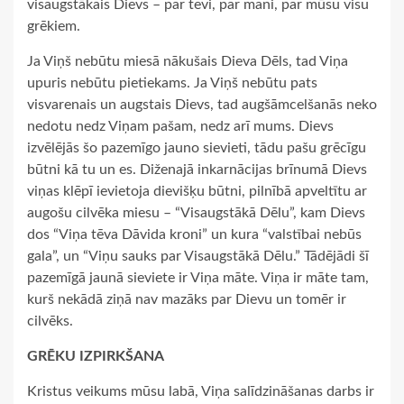
visaugstākais Dievs – par tevi, par mani, par mūsu visu
grēkiem.
Ja Viņš nebūtu miesā nākušais Dieva Dēls, tad Viņa
upuris nebūtu pietiekams. Ja Viņš nebūtu pats
visvarenais un augstais Dievs, tad augšāmcelšanās neko
nedotu nedz Viņam pašam, nedz arī mums. Dievs
izvēlējās šo pazemīgo jauno sievieti, tādu pašu grēcīgu
būtni kā tu un es. Diženajā inkarnācijas brīnumā Dievs
viņas klēpī ievietoja dievišķu būtni, pilnībā apveltītu ar
augošu cilvēka miesu – “Visaugstākā Dēlu”, kam Dievs
dos “Viņa tēva Dāvida kroni” un kura “valstībai nebūs
gala”, un “Viņu sauks par Visaugstākā Dēlu.” Tādējādi šī
pazemīgā jaunā sieviete ir Viņa māte. Viņa ir māte tam,
kurš nekādā ziņā nav mazāks par Dievu un tomēr ir
cilvēks.
GRĒKU IZPIRKŠANA
Kristus veikums mūsu labā, Viņa salīdzināšanas darbs ir