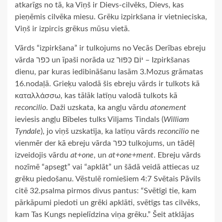
atkarīgs no tā, ka Viņš ir Dievs-cilvēks, Dievs, kas
pieņēmis cilvēka miesu. Grēku izpirkšana ir vietnieciska,
Viņš ir izpircis grēkus mūsu vietā.
Vārds “izpirkšana” ir tulkojums no Vecās Derības ebreju
vārda כפר un īpaši norāda uz יוֹם כִּפּוּר – Izpirkšanas
dienu, par kuras iedibināšanu lasām 3.Mozus grāmatas
16.nodaļā. Grieķu valodā šis ebreju vārds ir tulkots kā
καταλλάσσω, kas tālāk latīņu valodā tulkots kā
reconcilio
. Daži uzskata, ka angļu vārdu
atonement
ieviesis angļu Bībeles tulks Viljams Tindals (
William
Tyndale
), jo viņš uzskatīja, ka latīņu vārds
reconcilio
ne
vienmēr der kā ebreju vārda כפר tulkojums, un tādēļ
izveidojis vārdu
at+one
, un
at+one+ment
. Ebreju vārds
nozīmē “apsegt” vai “apklāt” un šādā veidā attiecas uz
grēku piedošanu. Vēstulē romiešiem 4:7 Svētais Pāvils
citē 32.psalma pirmos divus pantus: “Svētīgi tie, kam
pārkāpumi piedoti un grēki apklāti, svētīgs tas cilvēks,
kam Tas Kungs nepielīdzina viņa grēku.” Šeit atklājas