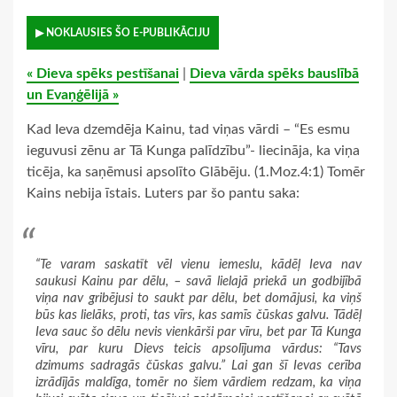
▶ NOKLAUSIES ŠO E-PUBLIKĀCIJU
« Dieva spēks pestīšanai
|
Dieva vārda spēks bauslībā
un Evaņģēlijā »
Kad Ieva dzemdēja Kainu, tad viņas vārdi – “Es esmu
ieguvusi zēnu ar Tā Kunga palīdzību”- liecināja, ka viņa
ticēja, ka saņēmusi apsolīto Glābēju. (1.Moz.4:1) Tomēr
Kains nebija īstais. Luters par šo pantu saka:
“Te varam saskatīt vēl vienu iemeslu, kādēļ Ieva nav
saukusi Kainu par dēlu, – savā lielajā priekā un godbijībā
viņa nav gribējusi to saukt par dēlu, bet domājusi, ka viņš
būs kas lielāks, proti, tas vīrs, kas samīs čūskas galvu. Tādēļ
Ieva sauc šo dēlu nevis vienkārši par vīru, bet par Tā Kunga
vīru, par kuru Dievs teicis apsolījuma vārdus: “Tavs
dzimums sadragās čūskas galvu.” Lai gan šī Ievas cerība
izrādījās maldīga, tomēr no šiem vārdiem redzam, ka viņa