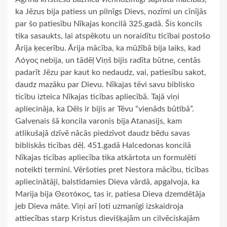
ka Jēzus bija patiess un pilnīgs Dievs, nozīmi un cīnījās
par šo patiesību Nīkajas koncilā 325.gadā. Šis koncils
tika sasaukts, lai atspēkotu un noraidītu ticībai postošo
Ārija ķecerību. Ārija mācība, ka mūžībā bija laiks, kad
Λόγος nebija, un tādēļ Viņš bijis radīta būtne, centās
padarīt Jēzu par kaut ko nedaudz, vai, patiesību sakot,
daudz mazāku par Dievu. Nīkajas tēvi savu biblisko
ticību izteica Nīkajas ticības apliecībā. Tajā viņi
apliecināja, ka Dēls ir bijis ar Tēvu “vienāds būtībā”.
Galvenais šā koncila varonis bija Atanasijs, kam
atlikušajā dzīvē nācās piedzīvot daudz bēdu savas
bibliskās ticības dēļ. 451.gadā Halcedonas koncilā
Nīkajas ticības apliecība tika atkārtota un formulēti
noteikti termini. Vēršoties pret Nestora mācību, ticības
apliecinātāji, balstīdamies Dieva vārdā, apgalvoja, ka
Marija bija Θεοτόκος, tas ir, patiesa Dieva dzemdētāja
jeb Dieva māte. Viņi arī ļoti uzmanīgi izskaidroja
attiecības starp Kristus dievišķajām un cilvēciskajām