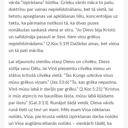
vārda “izpirkšana” būtība. Grieķu vārds māca to pašu
doktrīnu par vainas nepielīdzināšanu, bet tā vietā, lai
lietotu apsegšanas vai apklāšanas tēlu, koncentrējas uz
faktu, ka pārmaiņa notikusi tā, ka divas puses
nonākušas saskaņā viena ar otru. “Jo Dievs bija Kristū
un salīdzināja pasauli ar Sevi, tiem viņu grēkus
nepielīdzinādams.” (2.Kor.5:19) Dažādas ainas, bet viena
un tā pati mācība.
Lai atjaunotu vienību starp Dievu un cilvēku, Dievs
sūtīja savu Dēlu, lai Viņš pieņemtu cilvēka miesu un
stātos kritušā cilvēka vietā: “Tas Kungs uzkrāva visus
mūsu grēkus viņam.” (Jes.53:6) “To, kas grēka nepazina,
Viņš mūsu labā ir darījis par grēku.” (2.Kor.5:21) “Kristus
ir mūs atpircis no bauslības lāsta, mūsu labā kļūdams
par lāstu” (Gal.3:13). Runājot šādā veidā, Dieva vārds
runā tieši uz tevi un mani. Mēs esam Viņa nākšanas
nolūks, Viņa, pie krusta veiktā izpirkšanas darba nolūks
un Viņa augšāmcelšanās nolūks – vienkārši tādēļ, ka