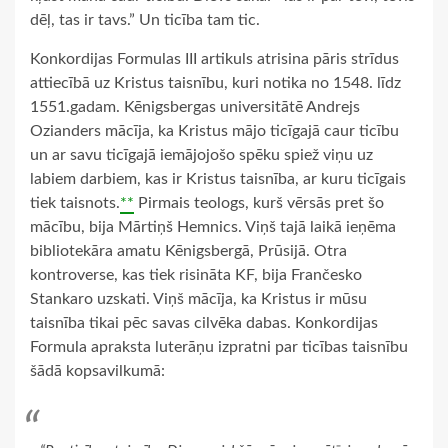
dēļ, tas ir tavs.” Un ticība tam tic.
Konkordijas Formulas III artikuls atrisina pāris strīdus
attiecībā uz Kristus taisnību, kuri notika no 1548. līdz
1551.gadam. Kēnigsbergas universitātē Andrejs
Ozianders mācīja, ka Kristus mājo ticīgajā caur ticību
un ar savu ticīgajā iemājojošo spēku spiež viņu uz
labiem darbiem, kas ir Kristus taisnība, ar kuru ticīgais
tiek taisnots.
**
Pirmais teologs, kurš vērsās pret šo
mācību, bija Mārtiņš Hemnics. Viņš tajā laikā ieņēma
bibliotekāra amatu Kēnigsbergā, Prūsijā. Otra
kontroverse, kas tiek risināta KF, bija Frančesko
Stankaro uzskati. Viņš mācīja, ka Kristus ir mūsu
taisnība tikai pēc savas cilvēka dabas. Konkordijas
Formula apraksta luterāņu izpratni par ticības taisnību
šādā kopsavilkumā: