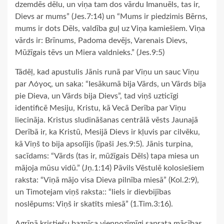
dzemdēs dēlu, un viņa tam dos vārdu Imanuēls, tas ir,
Dievs ar mums” (Jes.7:14) un “Mums ir piedzimis Bērns,
mums ir dots Dēls, valdība guļ uz Viņa kamiešiem. Viņa
vārds ir: Brīnums, Padoma devējs, Varenais Dievs,
Mūžīgais tēvs un Miera valdnieks.” (Jes.9:5)
Tādēļ, kad apustulis Jānis runā par Viņu un sauc Viņu
par Λόγος, un saka: “Iesākumā bija Vārds, un Vārds bija
pie Dieva, un Vārds bija Dievs”, tad viņš uzticīgi
identificē Mesiju, Kristu, kā Vecā Derība par Viņu
liecināja. Kristus sludināšanas centrālā vēsts Jaunajā
Derībā ir, ka Kristū, Mesijā Dievs ir kļuvis par cilvēku,
kā Viņš to bija apsolījis (īpaši Jes.9:5). Jānis turpina,
sacīdams: “Vārds (tas ir, mūžīgais Dēls) tapa miesa un
mājoja mūsu vidū.” (Jņ.1:14) Pāvils Vēstulē kolosiešiem
raksta: “Viņā mājo visa Dieva pilnība miesā” (Kol.2:9),
un Timotejam viņš raksta:: “liels ir dievbijības
noslēpums: Viņš ir skatīts miesā” (1.Tim.3:16).
Agrīnā kristiešu baznīca viennozīmīgi saprata mācības,