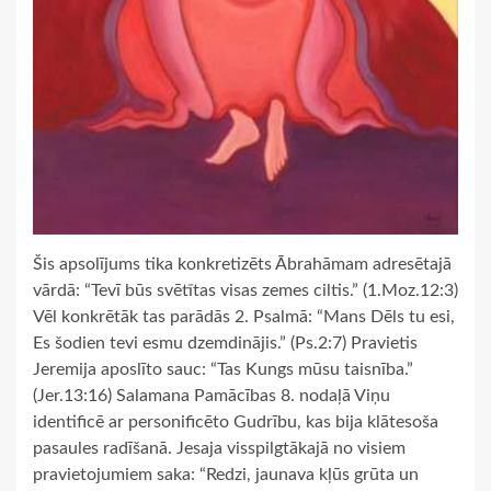
Šis apsolījums tika konkretizēts Ābrahāmam adresētajā
vārdā: “Tevī būs svētītas visas zemes ciltis.” (1.Moz.12:3)
Vēl konkrētāk tas parādās 2. Psalmā: “Mans Dēls tu esi,
Es šodien tevi esmu dzemdinājis.” (Ps.2:7) Pravietis
Jeremija aposlīto sauc: “Tas Kungs mūsu taisnība.”
(Jer.13:16) Salamana Pamācības 8. nodaļā Viņu
identificē ar personificēto Gudrību, kas bija klātesoša
pasaules radīšanā. Jesaja visspilgtākajā no visiem
pravietojumiem saka: “Redzi, jaunava kļūs grūta un