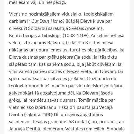
mēs esam vāji un nespēcīgi.
Viens no nozīmīgākajiem viduslaiku teoloģiskajiem
darbiem ir
Cur Deus Homo?
(Kādēļ Dievs kļuva par
cilvēku?) Šo darbu sarakstīja Svētais Anselms,
Kenterberijas arhibīskaps (1033-1109). Anselms netiešā
veidā, iztirzādams Rakstus, izklāstīja Kristus miesā
nākšanas un upura iemeslus, turoties pie pārliecības, ka
Dieva dusmas par grēku pieprasīja sodu, lai tās tiktu
slāpētas; tam, kas saņēma sodu, bija jābūt cilvēkam, lai
viņš varētu patiesi stāties cilvēces vietā, un Dievam, lai
spētu samaksāt par cilvēces grēkiem. Daži modernie
teologi ir noraidījuši mācību par vietniecisko izpirkšanu
galvenokārt tā apgalvojuma dēļ, ka Dievam jāsoda
grēks, lai remdētu savas dusmas. Tomēr mācība par
vietniecisko izpirkšanu ir skaidri pausta jau Vecajā
Derībā (sākot ar יוֹם כִּפּוּר un savus augstumus
sasniedzot Jesajas grāmatas 53.nodaļā) un, protams, arī
Jaunajā Derībā, piemēram, Vēstules romiešiem 5.nodaļā