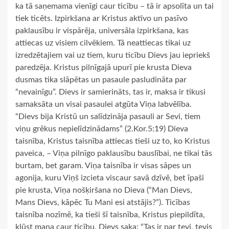
ka tā saņemama vienīgi caur ticību – tā ir apsolīta un tai
tiek ticēts. Izpirkšana ar Kristus aktīvo un pasīvo
paklausību ir vispārēja, universāla izpirkšana, kas
attiecas uz visiem cilvēkiem. Tā neattiecas tikai uz
izredzētajiem vai uz tiem, kuru ticību Dievs jau iepriekš
paredzēja. Kristus pilnīgajā upurī pie krusta Dieva
dusmas tika slāpētas un pasaule pasludināta par
“nevainīgu”. Dievs ir samierināts, tas ir, maksa ir tikusi
samaksāta un visai pasaulei atgūta Viņa labvēlība.
“Dievs bija Kristū un salīdzināja pasauli ar Sevi, tiem
viņu grēkus nepielīdzinādams” (2.Kor.5:19) Dieva
taisnība, Kristus taisnība attiecas tieši uz to, ko Kristus
paveica, – Viņa pilnīgo paklausību bauslībai, ne tikai tās
burtam, bet garam. Viņa taisnība ir visas sāpes un
agonija, kuru Viņš izcieta viscaur savā dzīvē, bet īpaši
pie krusta, Viņa nošķiršana no Dieva (“Man Dievs,
Mans Dievs, kāpēc Tu Mani esi atstājis?”). Ticības
taisnība nozīmē, ka tieši šī taisnība, Kristus piepildīta,
kļūst mana caur ticību. Dievs saka: “Tas ir par tevi, tevis