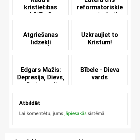
kristietības
reformatoriskie
būtība?
pamatraksti
Atgriešanas
Uzkraujiet to
līdzekļi
Kristum!
Edgars Mažis:
Bībele - Dieva
Depresija, Dievs,
vārds
psihoterapeits
Atbildēt
Lai komentētu, jums
jāpiesakās
sistēmā.