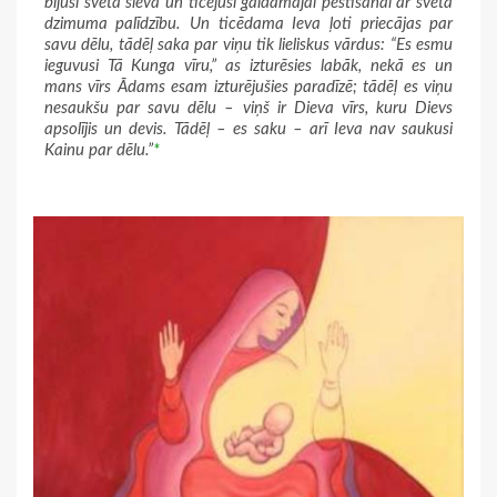
bijusi svēta sieva un ticējusi gaidāmajai pestīšanai ar svētā
dzimuma palīdzību. Un ticēdama Ieva ļoti priecājas par
savu dēlu, tādēļ saka par viņu tik lieliskus vārdus: “Es esmu
ieguvusi Tā Kunga vīru,” as izturēsies labāk, nekā es un
mans vīrs Ādams esam izturējušies paradīzē; tādēļ es viņu
nesaukšu par savu dēlu – viņš ir Dieva vīrs, kuru Dievs
apsolījis un devis. Tādēļ – es saku – arī Ieva nav saukusi
Kainu par dēlu.”
*