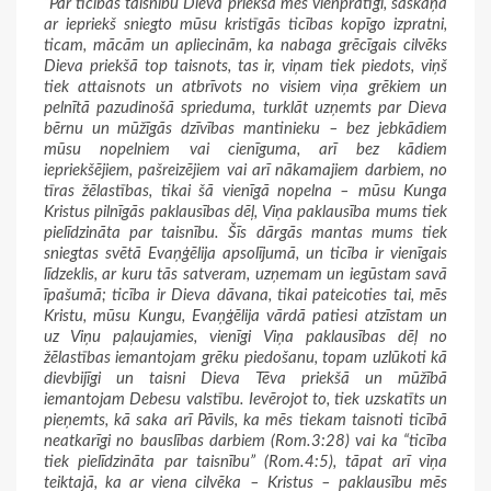
“Par ticības taisnību Dieva priekšā mēs vienprātīgi, saskaņā
ar iepriekš sniegto mūsu kristīgās ticības kopīgo izpratni,
ticam, mācām un apliecinām, ka nabaga grēcīgais cilvēks
Dieva priekšā top taisnots, tas ir, viņam tiek piedots, viņš
tiek attaisnots un atbrīvots no visiem viņa grēkiem un
pelnītā pazudinošā sprieduma, turklāt uzņemts par Dieva
bērnu un mūžīgās dzīvības mantinieku – bez jebkādiem
mūsu nopelniem vai cienīguma, arī bez kādiem
iepriekšējiem, pašreizējiem vai arī nākamajiem darbiem, no
tīras žēlastības, tikai šā vienīgā nopelna – mūsu Kunga
Kristus pilnīgās paklausības dēļ, Viņa paklausība mums tiek
pielīdzināta par taisnību. Šīs dārgās mantas mums tiek
sniegtas svētā Evaņģēlija apsolījumā, un ticība ir vienīgais
līdzeklis, ar kuru tās satveram, uzņemam un iegūstam savā
īpašumā; ticība ir Dieva dāvana, tikai pateicoties tai, mēs
Kristu, mūsu Kungu, Evaņģēlija vārdā patiesi atzīstam un
uz Viņu paļaujamies, vienīgi Viņa paklausības dēļ no
žēlastības iemantojam grēku piedošanu, topam uzlūkoti kā
dievbijīgi un taisni Dieva Tēva priekšā un mūžībā
iemantojam Debesu valstību. Ievērojot to, tiek uzskatīts un
pieņemts, kā saka arī Pāvils, ka mēs tiekam taisnoti ticībā
neatkarīgi no bauslības darbiem (Rom.3:28) vai ka “ticība
tiek pielīdzināta par taisnību” (Rom.4:5), tāpat arī viņa
teiktajā, ka ar viena cilvēka – Kristus – paklausību mēs