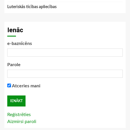
Luteriskās ticības apliecības
Ienāc
e-baznīcēns
Parole
Atceries mani
Reģistrēties
Aizmirsi paroli