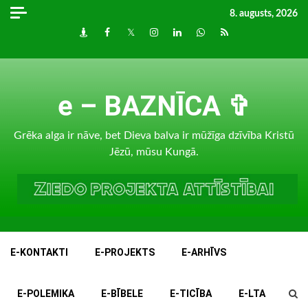
Skip
8. augusts, 2026
to
Draugiem
Facebook
Twitter
Instagram
LinkedIn
whatsapp
RSS
content
e – BAZNĪCA ✞
Grēka alga ir nāve, bet Dieva balva ir mūžīga dzīvība Kristū
Jēzū, mūsu Kungā.
E-KONTAKTI
E-PROJEKTS
E-ARHĪVS
E-POLEMIKA
E-BĪBELE
E-TICĪBA
E-LTA