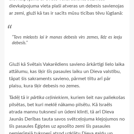
dievkalpojuma vieta plaši atveras un debesis savienojas
ar zemi, gluži kā tas ir sacīts mūsu ticības tēvu lūgšanā:
“Tavs mielasts lai ir manas debesis virs zemes, līdz es ieeju
debesīs.”
Gluži kā Svētais Vakarēdiens savieno ārkārtīgi lielo laika
attālumu, kas šķir šīs pasaules laiku un Dieva valstību,
tāpat šis sakraments savieno, pārmet tiltu arī pār
plaisu, kura šķir debesis no zemes.
Tādēļ tā ir
pārtika ceļiniekiem
, kuriem šeit nav paliekošas
pilsētas, bet kuri meklē nākamo pilsētu. Kā Israēls
atrada mannu tuksnesī un ūdeni klintī, tā arī Dieva
Jaunās Derības tauta savos svētceļojuma klejojumos no
šīs pasaules Ēģiptes uz apsolīto zemi šīs pasaules
nemierīgajā tuksnesī atrod uzklātu Dieva galdu un