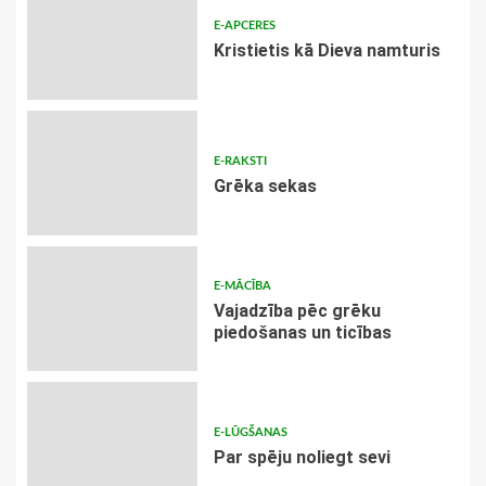
E-APCERES
Kristietis kā Dieva namturis
E-RAKSTI
Grēka sekas
E-MĀCĪBA
Vajadzība pēc grēku
piedošanas un ticības
E-LŪGŠANAS
Par spēju noliegt sevi