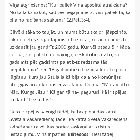
Viņa atgriešanos: “Kur paliek Viņa apsolītā atnākšana?
No tā laika sākot, kad tēvi iegāja mierā, viss paliek tā, kā
bija no radīšanas sākuma” (2.Pēt.3:4).
Cilvēki sāka to taujāt, un mums būtu skaidri jāapzinās,
cik nopietns šis jautājums ir baznīcai, kurai ir nācies to
uzklausīt jau gandrīz 2000 gadu. Kur vēl pasaulē ir kāda
cerība, kas paliktu nemainīga, neskatoties uz to, ka
gadsimts pēc gadsimta paiet bez redzama tās
piepildījuma? Pēc 19 gadsimtiem baznīca lūdz to pašu
lūgšanu, kura jau Saula laikā bija daļa no Komūnijas
liturģijas un ar ko noslēdzas Jaunā Derība: “Maran atha!
Nāc, Kungs Jēzu!” Kā gan tā nav pagurusi, kā ir spējusi
to darīt “bez mitas”?
Tā to ir spējusi vienīgi tādēļ, ka tas piepīldās katrā
Svētajā Vakarēdienā; tādēļ, ka katrā Svētā Vakarēdiena
svinēšanas reizē, kas notiek saskaņā ar Kristus
iestādījumu, Viņš ir patiesi
klātesošs
. Tieši tādēļ