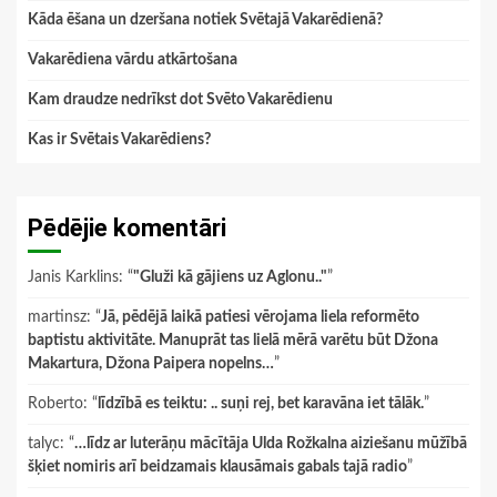
Kāda ēšana un dzeršana notiek Svētajā Vakarēdienā?
Vakarēdiena vārdu atkārtošana
Kam draudze nedrīkst dot Svēto Vakarēdienu
Kas ir Svētais Vakarēdiens?
Pēdējie komentāri
Janis Karklins
: “
"Gluži kā gājiens uz Aglonu.."
”
martinsz
: “
Jā, pēdējā laikā patiesi vērojama liela reformēto
baptistu aktivitāte. Manuprāt tas lielā mērā varētu būt Džona
Makartura, Džona Paipera nopelns…
”
Roberto
: “
līdzībā es teiktu: .. suņi rej, bet karavāna iet tālāk.
”
talyc
: “
…līdz ar luterāņu mācītāja Ulda Rožkalna aiziešanu mūžībā
šķiet nomiris arī beidzamais klausāmais gabals tajā radio
”