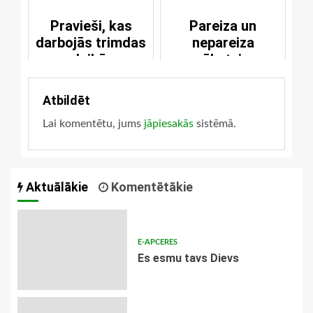
Pravieši, kas
Pareiza un
darbojās trimdas
nepareiza
laikā
grēkatziņa
Atbildēt
Lai komentētu, jums
jāpiesakās
sistēmā.
Aktuālākie
Komentētākie
E-APCERES
Es esmu tavs Dievs