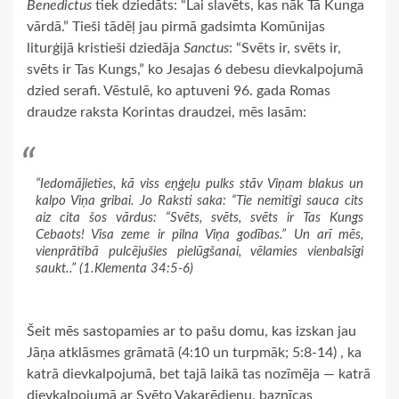
Benedictus
tiek dziedāts: “Lai slavēts, kas nāk Tā Kunga
vārdā.” Tieši tādēļ jau pirmā gadsimta Komūnijas
liturģijā kristieši dziedāja
Sanctus
: “Svēts ir, svēts ir,
svēts ir Tas Kungs,” ko Jesajas 6 debesu dievkalpojumā
dzied serafi. Vēstulē, ko aptuveni 96. gada Romas
draudze raksta Korintas draudzei, mēs lasām:
“Iedomājieties, kā viss eņģeļu pulks stāv Viņam blakus un
kalpo Viņa gribai. Jo Raksti saka: “Tie nemitīgi sauca cits
aiz cita šos vārdus: “Svēts, svēts, svēts ir Tas Kungs
Cebaots! Visa zeme ir pilna Viņa godības.” Un arī mēs,
vienprātībā pulcējušies pielūgšanai, vēlamies vienbalsīgi
saukt..” (1.Klementa 34:5-6)
Šeit mēs sastopamies ar to pašu domu, kas izskan jau
Jāņa atklāsmes grāmatā (4:10 un turpmāk; 5:8-14) , ka
katrā dievkalpojumā, bet tajā laikā tas nozīmēja — katrā
dievkalpojumā ar Svēto Vakarēdienu, baznīcas