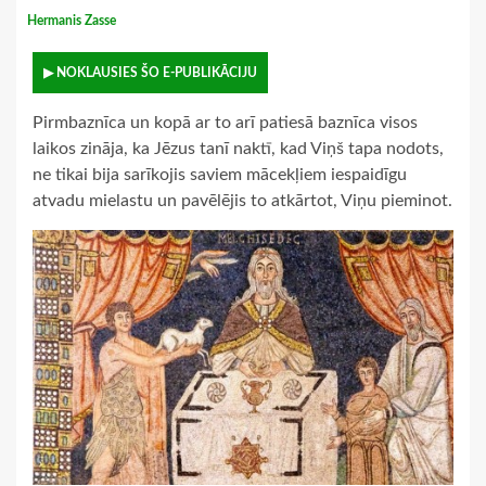
Hermanis Zasse
▶ NOKLAUSIES ŠO E-PUBLIKĀCIJU
Pirmbaznīca un kopā ar to arī patiesā baznīca visos
laikos zināja, ka Jēzus tanī naktī, kad Viņš tapa nodots,
ne tikai bija sarīkojis saviem mācekļiem iespaidīgu
atvadu mielastu un pavēlējis to atkārtot, Viņu pieminot.