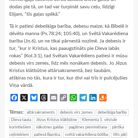
dodas pie tā, un tad var turpināt savu ceļu, līdzīgi
Elijam, “šīs gaļas spēkā.”
Tā ir patiesi debešķīga barība, debesu maize, kā Bībelē ir
dēvēta manna (Ps.78:24; 105:40), un Svētā Vakarēdiena
barība (Jņ.6), un ne tikai pārnestā nozīmē. Ja debesis ir
tur, “kur ir Kristus, kas paaugstināts pie Dieva labās
rokas” (Kol.3:1), tad Svētais Vakarēdiens patiesi ir mūsu
debesis virs zemes, līdz mēs nonākam debesīs. Jo Jēzus
Kristus klātbūtne altārsakramentā, bez šaubām,
atšķiras no tās, kura ir tur, kur divi vai trīs ir pulcējušies
Viņa vārdā.
Facebook
X
Bluesky
Threads
Email
Copy
WhatsApp
Telegram
LinkedIn
Draugiem
Link
Tēmas:
altārsakraments
debesis virs zemes
debešķīga barība
Dieva tauta
Jēzus Kristus klātbūtne
Klementa 1. vēstule
korintiešiem
nākotnes gaidas
pagātnes pieminēšana
pārtika
ceļiniekiem
patiesā Baznīca
svētā vakarēdiena būtība
tilts pāri