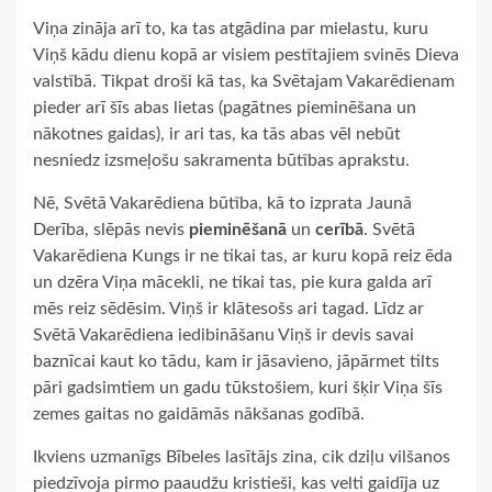
Viņa zināja arī to, ka tas atgādina par mielastu, kuru
Viņš kādu dienu kopā ar visiem pestītajiem svinēs Dieva
valstībā. Tikpat droši kā tas, ka Svētajam Vakarēdienam
pieder arī šīs abas lietas (pagātnes pieminēšana un
nākotnes gaidas), ir ari tas, ka tās abas vēl nebūt
nesniedz izsmeļošu sakramenta būtības aprakstu.
Nē, Svētā Vakarēdiena būtība, kā to izprata Jaunā
Derība, slēpās nevis
pieminēšanā
un
cerībā
. Svētā
Vakarēdiena Kungs ir ne tikai tas, ar kuru kopā reiz ēda
un dzēra Viņa mācekli, ne tikai tas, pie kura galda arī
mēs reiz sēdēsim. Viņš ir klātesošs ari tagad. Līdz ar
Svētā Vakarēdiena iedibināšanu Viņš ir devis savai
baznīcai kaut ko tādu, kam ir jāsavieno, jāpārmet tilts
pāri gadsimtiem un gadu tūkstošiem, kuri šķir Viņa šīs
zemes gaitas no gaidāmās nākšanas godībā.
Ikviens uzmanīgs Bībeles lasītājs zina, cik dziļu vilšanos
piedzīvoja pirmo paaudžu kristieši, kas velti gaidīja uz