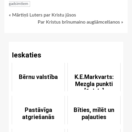
gadsimtiem
Continue
« Mārtiņš Luters par Kristu jūsos
Par Kristus brīnumaino augšāmcelšanos »
Reading
Ieskaties
Bērnu valstība
K.E.Markvarts:
Mezgla punkti
[1.daļa]
Pastāvīga
Bīties, mīlēt un
atgriešanās
paļauties