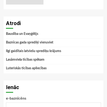
Atrodi
Bauslība un Evaņģēlijs
Baznīcas gada sprediķi vienuviet
Ilgi gaidītais latviešu sprediķu krājums
Lasāmviela ticības spēkam
Luteriskās ticības apliecības
Ienāc
e-baznīcēns