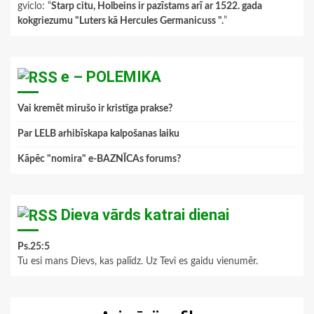
gviclo
: “
Starp citu, Holbeins ir pazīstams arī ar 1522. gada
kokgriezumu "Luters kā Hercules Germanicuss ".
”
e – POLEMIKA
Vai kremēt mirušo ir kristīga prakse?
Par LELB arhibīskapa kalpošanas laiku
Kāpēc "nomira" e-BAZNĪCAs forums?
Dieva vārds katrai dienai
Ps.25:5
Tu esi mans Dievs, kas palīdz. Uz Tevi es gaidu vienumēr.