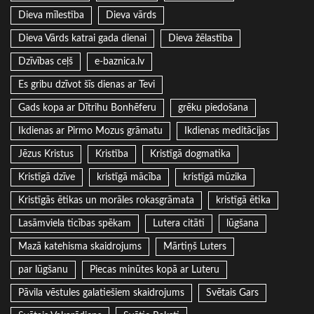
Dieva mīlestība
Dieva vārds
Dieva Vārds katrai gada dienai
Dieva žēlastība
Dzīvības ceļš
e-baznica.lv
Es gribu dzīvot šīs dienas ar Tevi
Gads kopa ar Dītrihu Bonhēferu
grēku piedošana
Ikdienas ar Pirmo Mozus grāmatu
Ikdienas meditācijas
Jēzus Kristus
Kristība
Kristīgā dogmatika
Kristīgā dzīve
kristīgā mācība
kristīgā mūzika
Kristīgās ētikas un morāles rokasgrāmata
kristīgā ētika
Lasāmviela ticības spēkam
Lutera citāti
lūgšana
Mazā katehisma skaidrojums
Mārtiņš Luters
par lūgšanu
Piecas minūtes kopā ar Luteru
Pāvila vēstules galatiešiem skaidrojums
Svētais Gars