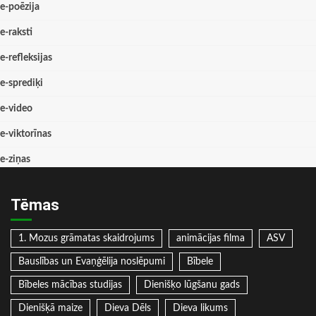
e-poēzija
e-raksti
e-refleksijas
e-sprediķi
e-video
e-viktorīnas
e-ziņas
Tēmas
1. Mozus grāmatas skaidrojums
animācijas filma
ASV
Bauslības un Evaņģēlija noslēpumi
Bībele
Bībeles mācības studijas
Dienišķo lūgšanu gads
Dienišķā maize
Dieva Dēls
Dieva likums