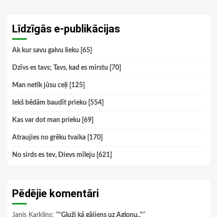
Līdzīgās e-publikācijas
Ak kur savu galvu lieku [65]
Dzīvs es tavs; Tavs, kad es mirstu [70]
Man netīk jūsu ceļi [125]
Iekš bēdām baudīt prieku [554]
Kas var dot man prieku [69]
Atraujies no grēku tvaika [170]
No sirds es tev, Dievs mīleju [621]
Pēdējie komentāri
Janis Karklins
: “
"Gluži kā gājiens uz Aglonu.."
”