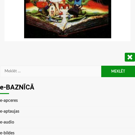
Meklēt:
e-BAZNĪCĀ
e-apceres
e-aptaujas
e-audio
e-bildes