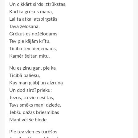
Un cikkārt sirds iztrūkstas,
Kad ta grēkus mana,
Lai ta atkal atspirgstās
Tavā žēlošanā.
Grēkus es nožēlodams
Tev pie kājām krītu,
Ticibā tev pieņemams,
Kamēr šeitan mītu.
Nu es zinu gan, pie ka
Ticibā palieku,
Kas man glābj un aizruna
Un dod sirdī prieku:
Jezus, tu vien esi tas,
Tavs smēks mani dziede,
Jebšu dažas briesmibas
Mani vēl še biede.
Pie tev vien es turēšos