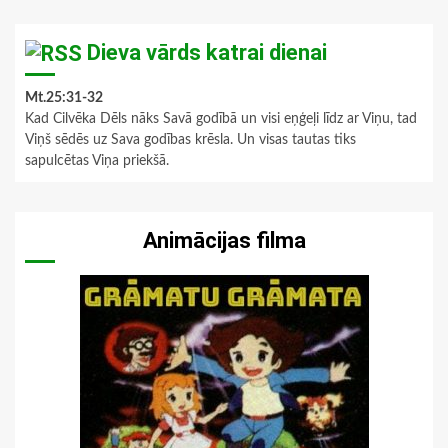
Dieva vārds katrai dienai
Mt.25:31-32
Kad Cilvēka Dēls nāks Savā godībā un visi eņģeļi līdz ar Viņu, tad
Viņš sēdēs uz Sava godības krēsla. Un visas tautas tiks
sapulcētas Viņa priekšā.
Animācijas filma