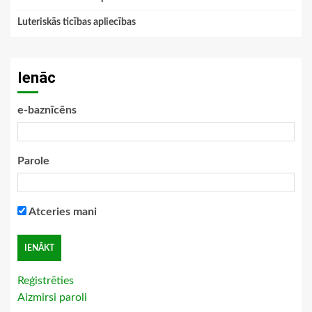
Luteriskās ticības apliecības
Ienāc
e-baznīcēns
Parole
Atceries mani
Reģistrēties
Aizmirsi paroli