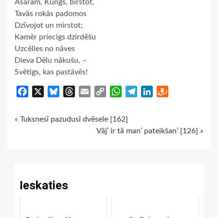
Asarām, Kungs, birstot,
Tavās rokās padomos
Dzīvojot un mirstot;
Kamēr priecigs dzirdēšu
Uzcēlies no nāves
Dieva Dēlu nākušu, –
Svētigs, kas pastāvēs!
Facebook
X
Bluesky
Threads
Email
Copy
WhatsApp
Telegram
LinkedIn
Draugiem
Link
Continue
« Tuksnesī pazudusī dvēsele [162]
Vāj’ ir tā man’ pateikšan’ [126] »
Reading
Ieskaties