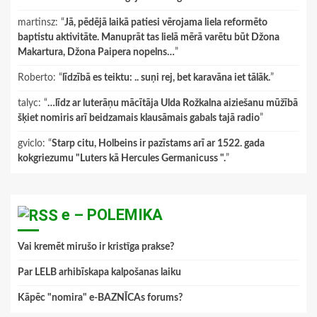
martinsz
: “
Jā, pēdējā laikā patiesi vērojama liela reformēto
baptistu aktivitāte. Manuprāt tas lielā mērā varētu būt Džona
Makartura, Džona Paipera nopelns…
”
Roberto
: “
līdzībā es teiktu: .. suņi rej, bet karavāna iet tālāk.
”
talyc
: “
…līdz ar luterāņu mācītāja Ulda Rožkalna aiziešanu mūžībā
šķiet nomiris arī beidzamais klausāmais gabals tajā radio
”
gviclo
: “
Starp citu, Holbeins ir pazīstams arī ar 1522. gada
kokgriezumu "Luters kā Hercules Germanicuss ".
”
e – POLEMIKA
Vai kremēt mirušo ir kristīga prakse?
Par LELB arhibīskapa kalpošanas laiku
Kāpēc "nomira" e-BAZNĪCAs forums?