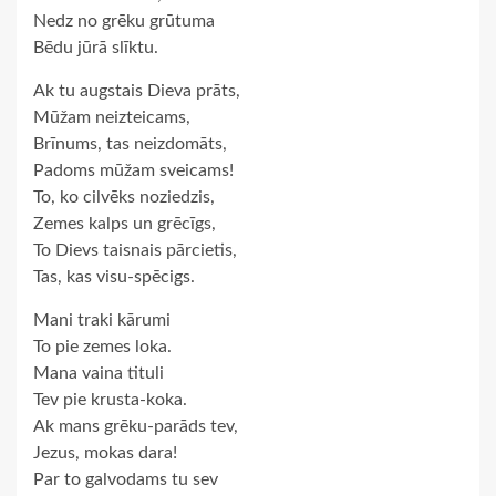
Nedz no grēku grūtuma
Bēdu jūrā slīktu.
Ak tu augstais Dieva prāts,
Mūžam neizteicams,
Brīnums, tas neizdomāts,
Padoms mūžam sveicams!
To, ko cilvēks noziedzis,
Zemes kalps un grēcīgs,
To Dievs taisnais pārcietis,
Tas, kas visu-spēcigs.
Mani traki kārumi
To pie zemes loka.
Mana vaina tituli
Tev pie krusta-koka.
Ak mans grēku-parāds tev,
Jezus, mokas dara!
Par to galvodams tu sev