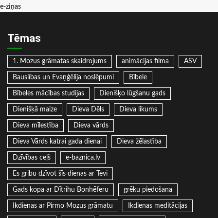
e-ziņas
Tēmas
1. Mozus grāmatas skaidrojums
animācijas filma
ASV
Bauslības un Evaņģēlija noslēpumi
Bībele
Bībeles mācības studijas
Dienišķo lūgšanu gads
Dienišķā maize
Dieva Dēls
Dieva likums
Dieva mīlestība
Dieva vārds
Dieva Vārds katrai gada dienai
Dieva žēlastība
Dzīvības ceļš
e-baznica.lv
Es gribu dzīvot šīs dienas ar Tevi
Gads kopa ar Dītrihu Bonhēferu
grēku piedošana
Ikdienas ar Pirmo Mozus grāmatu
Ikdienas meditācijas