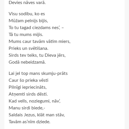
Devies nāves varā.
Visu sodibu, ko es
Mūžam pelnijs bijis,
To tu tagad ciezdams nes’, –
Tā tu mums mijis.
Mums caur tavām vātīm miers,
Prieks un svētišana.
Sirds tev teiks, tu Dieva jērs,
Godā nebeidzamā.
Lai jel top mans skumju-prāts
Caur šo prieka vēsti
Pilnīgi iepriecināts,
Atņemti sirds dēsti.
Kad vells, noziegumi, nāv’,
Manu sirdi biede,-
Saldais Jezus, klāt man stāv,
Tavām as’nīm dziede.