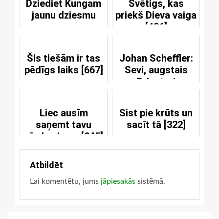
Dziediet Kungam
Svētigs, kas
jaunu dziesmu
priekš Dieva vaiga
[436]
Šis tiešām ir tas
Johan Scheffler:
pēdīgs laiks [667]
Sevi, augstais
Priesteri
Liec ausīm
Sist pie krūts un
saņemt tavu
sacīt tā [322]
vārdu skaņu [245]
Atbildēt
Lai komentētu, jums
jāpiesakās
sistēmā.