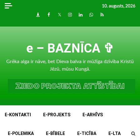
Skip
10. augusts, 2026
to
Draugiem
Facebook
Twitter
Instagram
LinkedIn
whatsapp
RSS
content
e – BAZNĪCA ✞
Grēka alga ir nāve, bet Dieva balva ir mūžīga dzīvība Kristū
Jēzū, mūsu Kungā.
E-KONTAKTI
E-PROJEKTS
E-ARHĪVS
E-POLEMIKA
E-BĪBELE
E-TICĪBA
E-LTA