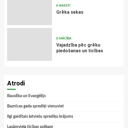
E-RAKSTI
Grēka sekas
E-MĀCĪBA
Vajadzība pēc grēku
piedošanas un ticības
Atrodi
Bauslība un Evaņģēlijs
Baznīcas gada sprediķi vienuviet
Ilgi gaidītais latviešu sprediķu krājums
Lasāmviela ticības spēkam