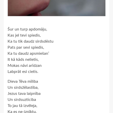
Šur un turp apdomāju,
Kas jel tevi spiedis,
Ka tu tik daudz sirdsdēstu
Pats par sevi spiedis,
Ka tu daudz apsmiešan’
It kā kāds nelietis,
Mokas nāvi arīdzan
Labprāt esi cietis.
Dieva Tēva mīliba
Un sirdsžēlastiba,
Jezus tava laipnība
Un sirdsuzticiba
To jau tā izvēleja,
Ka es ne-iznīktu,