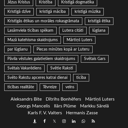
Jēzus Kristus
Kristība
Kristīgā dogmatika
Kristīgā dzīve
kristīgā mācība
kristīgā mūzika
Kristīgās ētikas un morāles rokasgrāmata
kristīgā ētika
Lasāmviela ticības spēkam
Lutera citāti
lūgšana
Mazā katehisma skaidrojums
Mārtiņš Luters
par lūgšanu
Piecas minūtes kopā ar Luteru
Pāvila vēstules galatiešiem skaidrojums
Svētais Gars
Svētais Vakarēdiens
Svētie Raksti
Svēto Rakstu apceres katrai dienai
ticība
ticības realitāte
Tēvreize
velns
Aleksandrs Bite
Dītrihs Bonhēfers
Mārtiņš Luters
Georgs Mancelis
Ilārs Plūme
Markku Särelä
Karls F. V. Valters
Hermanis Zasse
Draugiem
Facebook
Twitter
Instagram
LinkedIn
whatsapp
RSS