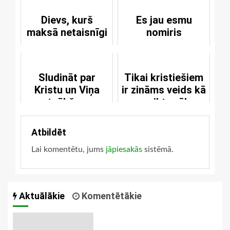
Dievs, kurš
Es jau esmu
maksā netaisnīgi
nomiris
Sludināt par
Tikai kristiešiem
Kristu un Viņa
ir zināms veids kā
atnākšanu
uzveikt grēku
Atbildēt
Lai komentētu, jums
jāpiesakās
sistēmā.
Aktuālākie
Komentētākie