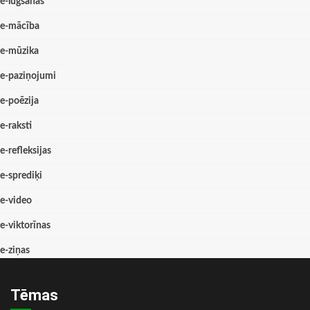
e-lūgšanas
e-mācība
e-mūzika
e-paziņojumi
e-poēzija
e-raksti
e-refleksijas
e-sprediķi
e-video
e-viktorīnas
e-ziņas
Tēmas