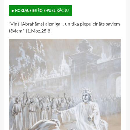
▶ NOKLAUSIES ŠO E-PUBLIKĀCIJU
“Viņš [Ābrahāms] aizmiga .. un tika piepulcināts saviem
tēviem.” [1.Moz.25:8]