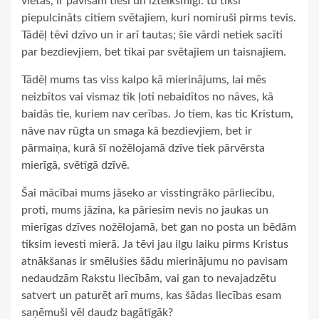
vietās, ir pavisam tieši un izteiksmīgi: tu tiksi
piepulcināts citiem svētajiem, kuri nomiruši pirms tevis.
Tādēļ tēvi dzīvo un ir arī tautas; šie vārdi netiek sacīti
par bezdievjiem, bet tikai par svētajiem un taisnajiem.
Tādēļ mums tas viss kalpo kā mierinājums, lai mēs
neizbītos vai vismaz tik ļoti nebaidītos no nāves, kā
baidās tie, kuriem nav cerības. Jo tiem, kas tic Kristum,
nāve nav rūgta un smaga kā bezdievjiem, bet ir
pārmaiņa, kurā šī nožēlojamā dzīve tiek pārvērsta
mierīgā, svētīgā dzīvē.
Šai mācībai mums jāseko ar visstingrāko pārliecību,
proti, mums jāzina, ka pāriesim nevis no jaukas un
mierīgas dzīves nožēlojamā, bet gan no posta un bēdām
tiksim ievesti mierā. Ja tēvi jau ilgu laiku pirms Kristus
atnākšanas ir smēlušies šādu mierinājumu no pavisam
nedaudzām Rakstu liecībām, vai gan to nevajadzētu
satvert un paturēt arī mums, kas šādas liecības esam
saņēmuši vēl daudz bagātīgāk?