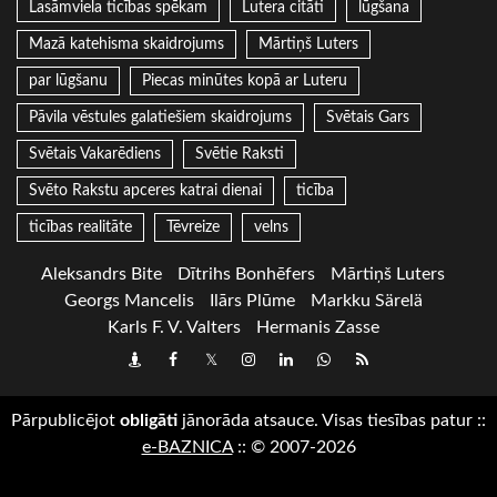
Lasāmviela ticības spēkam
Lutera citāti
lūgšana
Mazā katehisma skaidrojums
Mārtiņš Luters
par lūgšanu
Piecas minūtes kopā ar Luteru
Pāvila vēstules galatiešiem skaidrojums
Svētais Gars
Svētais Vakarēdiens
Svētie Raksti
Svēto Rakstu apceres katrai dienai
ticība
ticības realitāte
Tēvreize
velns
Aleksandrs Bite
Dītrihs Bonhēfers
Mārtiņš Luters
Georgs Mancelis
Ilārs Plūme
Markku Särelä
Karls F. V. Valters
Hermanis Zasse
Draugiem
Facebook
Twitter
Instagram
LinkedIn
whatsapp
RSS
Pārpublicējot
obligāti
jānorāda atsauce. Visas tiesības patur
::
e-BAZNICA
::
© 2007-2026