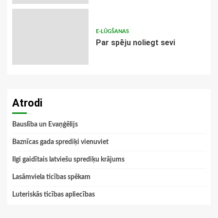
E-LŪGŠANAS
Par spēju noliegt sevi
Atrodi
Bauslība un Evaņģēlijs
Baznīcas gada sprediķi vienuviet
Ilgi gaidītais latviešu sprediķu krājums
Lasāmviela ticības spēkam
Luteriskās ticības apliecības