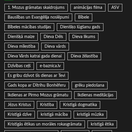
1. Mozus grāmatas skaidrojums
animācijas filma
ASV
Bauslības un Evaņģēlija noslēpumi
Bībele
Bībeles mācības studijas
Dienišķo lūgšanu gads
Dienišķā maize
Dieva Dēls
Dieva likums
Dieva mīlestība
Dieva vārds
Dieva Vārds katrai gada dienai
Dieva žēlastība
Dzīvības ceļš
e-baznica.lv
Es gribu dzīvot šīs dienas ar Tevi
Gads kopa ar Dītrihu Bonhēferu
grēku piedošana
Ikdienas ar Pirmo Mozus grāmatu
Ikdienas meditācijas
Jēzus Kristus
Kristība
Kristīgā dogmatika
Kristīgā dzīve
kristīgā mācība
kristīgā mūzika
Kristīgās ētikas un morāles rokasgrāmata
kristīgā ētika