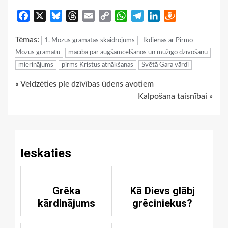
Facebook
X
Bluesky
Threads
Email
Copy
WhatsApp
Telegram
LinkedIn
Draugiem
Link
Tēmas:
1. Mozus grāmatas skaidrojums
Ikdienas ar Pirmo
Mozus grāmatu
mācība par augšāmcelšanos un mūžīgo dzīvošanu
mierinājums
pirms Kristus atnākšanas
Svētā Gara vārdi
Continue
« Veldzēties pie dzīvības ūdens avotiem
Kalpošana taisnībai »
Reading
Ieskaties
Grēka
Kā Dievs glābj
kārdinājums
grēciniekus?