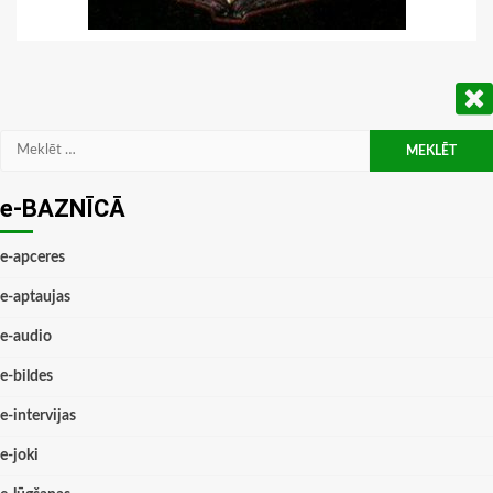
Meklēt:
e-BAZNĪCĀ
e-apceres
e-aptaujas
e-audio
e-bildes
e-intervijas
e-joki