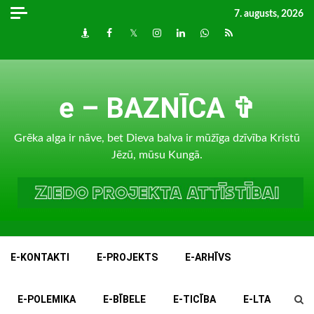
Skip
7. augusts, 2026
to
Draugiem
Facebook
Twitter
Instagram
LinkedIn
whatsapp
RSS
content
e – BAZNĪCA ✞
Grēka alga ir nāve, bet Dieva balva ir mūžīga dzīvība Kristū
Jēzū, mūsu Kungā.
E-KONTAKTI
E-PROJEKTS
E-ARHĪVS
E-POLEMIKA
E-BĪBELE
E-TICĪBA
E-LTA