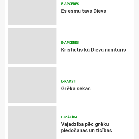
E-APCERES
Es esmu tavs Dievs
E-APCERES
Kristietis kā Dieva namturis
E-RAKSTI
Grēka sekas
E-MĀCĪBA
Vajadzība pēc grēku
piedošanas un ticības