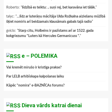
Roberto
: “
līdzībā es teiktu: .. suņi rej, bet karavāna iet tālāk.
”
talyc
: “
…līdz ar luterāņu mācītāja Ulda Rožkalna aiziešanu mūžībā
šķiet nomiris arī beidzamais klausāmais gabals tajā radio
”
gviclo
: “
Starp citu, Holbeins ir pazīstams arī ar 1522. gada
kokgriezumu "Luters kā Hercules Germanicuss ".
”
e – POLEMIKA
Vai kremēt mirušo ir kristīga prakse?
Par LELB arhibīskapa kalpošanas laiku
Kāpēc "nomira" e-BAZNĪCAs forums?
Dieva vārds katrai dienai