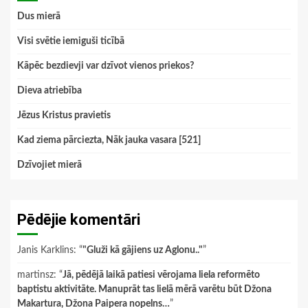
Dus mierā
Visi svētie iemiguši ticībā
Kāpēc bezdievji var dzīvot vienos priekos?
Dieva atriebība
Jēzus Kristus pravietis
Kad ziema pārciezta, Nāk jauka vasara [521]
Dzīvojiet mierā
Pēdējie komentāri
Janis Karklins
: “
"Gluži kā gājiens uz Aglonu.."
”
martinsz
: “
Jā, pēdējā laikā patiesi vērojama liela reformēto
baptistu aktivitāte. Manuprāt tas lielā mērā varētu būt Džona
Makartura, Džona Paipera nopelns…
”