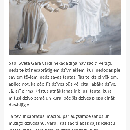
Šādi Svētā Gara vārdi nekādā ziņā nav sacīti veltīgi,
nedz teikti nesaprātīgiem dzīvniekiem, kuri nedodas pie
saviem tēviem, nedz savas tautas. Tas teikts cilvēkiem,
apliecinot, ka pēc šīs dzīves būs vēl cita, labāka dzīve.
Jā, arī pirms Kristus atnākšanas ir bijusi tauta, kura
mitusi dzīvo zemē un kurai pēc šīs dzīves piepulcināti
dievbijīgie.
Tā tēvi ir sapratuši mācību par augšāmcelšanos un
mūžīgo dzīvošanu. Vārdi, kas sacīti abās šajās Rakstu