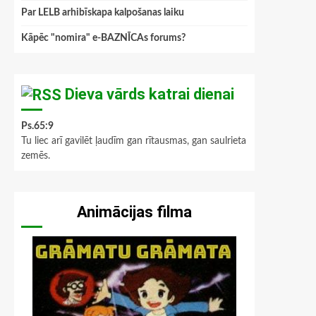
Par LELB arhibīskapa kalpošanas laiku
Kāpēc "nomira" e-BAZNĪCAs forums?
Dieva vārds katrai dienai
Ps.65:9
Tu liec arī gavilēt ļaudīm gan rītausmas, gan saulrieta
zemēs.
Animācijas filma