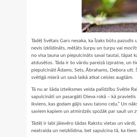
Tādēļ Svētais Gars nesaka, ka Īzaks būtu pazudis un
nevis izklīdināts, mētāts šurpu un turpu vai mocīts
no visa ļauna un piepulcināts savai tautai, tāpat kā 
atdusētos. Tāda ir šo vārdu pareizā izpratne, un tie 
piepulcināti Ādams, Sets, Ābrahams, Debora utt. Š
svētīgā mierā un savā laikā atkal celsies augšām.
Tā nu ar šāda izteiksmes veida palīdzību Svētie Rak
sapulcināti un pasargāti Dieva rokā – kā pravietis
ikviens, kas godam gājis savu taisno ceļu.” Un nāks
saviem kapiem un atmirdzēs spožāk par sauli un zv
Tādēļ ir labi jāievēro šādas Rakstu vietas un vārd
neatraida un neizklīdina, bet sapulcina tā, ka tie