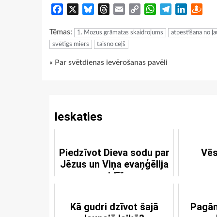
Facebook
X
Bluesky
Threads
Email
Copy
WhatsApp
Telegram
LinkedIn
Dra
Link
Tēmas:
1. Mozus grāmatas skaidrojums
atpestīšana no ļ
svētīgs miers
taisno ceļš
Continue
« Par svētdienas ievērošanas pavēli
Reading
Ieskaties
Piedzīvot Dieva sodu par
Vēs
Jēzus un Viņa evaņģēlija
noraidīšanu
Kā gudri dzīvot šajā
Pagān