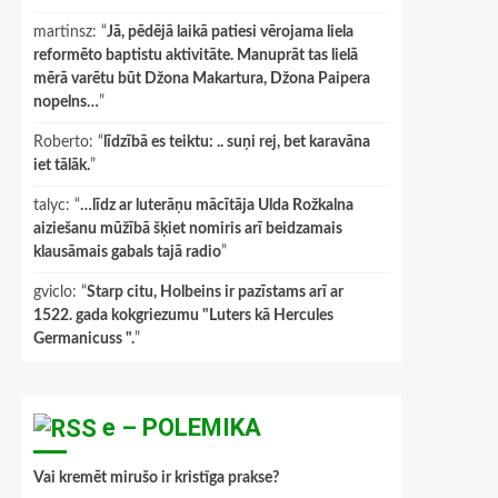
martinsz
: “
Jā, pēdējā laikā patiesi vērojama liela
reformēto baptistu aktivitāte. Manuprāt tas lielā
mērā varētu būt Džona Makartura, Džona Paipera
nopelns…
”
Roberto
: “
līdzībā es teiktu: .. suņi rej, bet karavāna
iet tālāk.
”
talyc
: “
…līdz ar luterāņu mācītāja Ulda Rožkalna
aiziešanu mūžībā šķiet nomiris arī beidzamais
klausāmais gabals tajā radio
”
gviclo
: “
Starp citu, Holbeins ir pazīstams arī ar
1522. gada kokgriezumu "Luters kā Hercules
Germanicuss ".
”
e – POLEMIKA
Vai kremēt mirušo ir kristīga prakse?