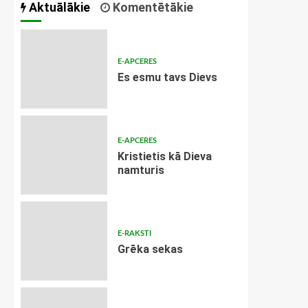
Aktuālākie
Komentētākie
E-APCERES
Es esmu tavs Dievs
E-APCERES
Kristietis kā Dieva
namturis
E-RAKSTI
Grēka sekas