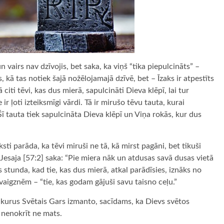
 vairs nav dzīvojis, bet saka, ka viņš “tika piepulcināts” –
, kā tas notiek šajā nožēlojamajā dzīvē, bet – Īzaks ir atpestīts
citi tēvi, kas dus mierā, sapulcināti Dieva klēpī, lai tur
ir ļoti izteiksmīgi vārdi. Tā ir mirušo tēvu tauta, kurai
ī tauta tiek sapulcināta Dieva klēpī un Viņa rokās, kur dus
sti parāda, ka tēvi miruši ne tā, kā mirst pagāni, bet tikuši
 Jesaja [57:2] saka: “Pie miera nāk un atdusas savā dusas vietā
 stunda, kad tie, kas dus mierā, atkal parādīsies, iznāks no
aigznēm – “tie, kas godam gājuši savu taisno ceļu.”
i, kurus Svētais Gars izmanto, sacīdams, ka Dievs svētos
m nenokrīt ne mats.