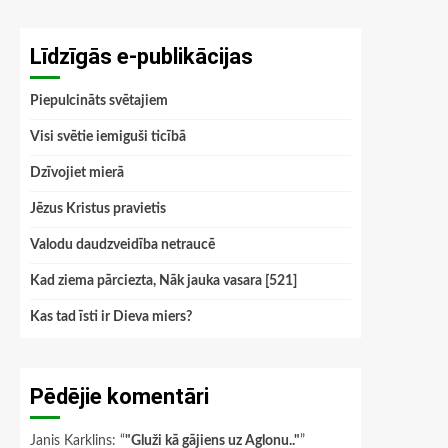
Līdzīgās e-publikācijas
Piepulcināts svētajiem
Visi svētie iemiguši ticībā
Dzīvojiet mierā
Jēzus Kristus pravietis
Valodu daudzveidība netraucē
Kad ziema pārciezta, Nāk jauka vasara [521]
Kas tad īsti ir Dieva miers?
Pēdējie komentāri
Janis Karklins
: “
"Gluži kā gājiens uz Aglonu.."
”