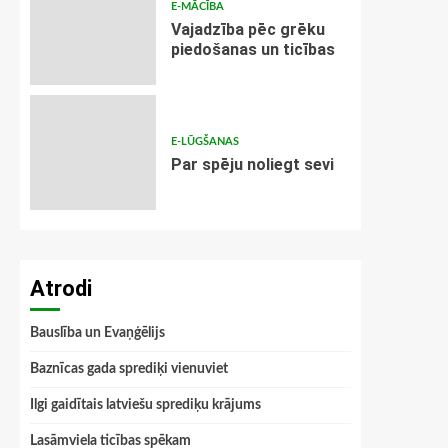
E-MĀCĪBA
Vajadzība pēc grēku
piedošanas un ticības
E-LŪGŠANAS
Par spēju noliegt sevi
Atrodi
Bauslība un Evaņģēlijs
Baznīcas gada sprediķi vienuviet
Ilgi gaidītais latviešu sprediķu krājums
Lasāmviela ticības spēkam