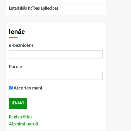
Luteriskās ticības apliecības
Ienāc
e-baznīcēns
Parole
Atceries mani
Reģistrēties
Aizmirsi paroli