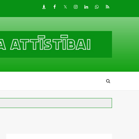
Draugiem
Facebook
Twitter
Instagram
LinkedIn
whatsapp
RSS