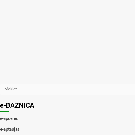
Meklēt:
e-BAZNĪCĀ
e-apceres
e-aptaujas