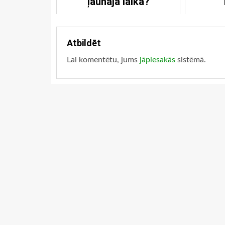
ļaunajā laikā?
Atbildēt
Lai komentētu, jums
jāpiesakās
sistēmā.