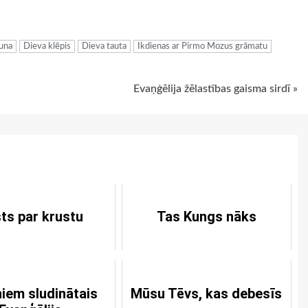
ugiem
auna
Dieva klēpis
Dieva tauta
Ikdienas ar Pirmo Mozus grāmatu
Evaņģēlija žēlastības gaisma sirdī »
ts par krustu
Tas Kungs nāks
iem sludinātais
Mūsu Tēvs, kas debesīs