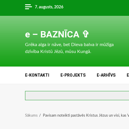
Skip
7. augusts, 2026
to
content
e – BAZNĪCA ✞
Grēka alga ir nāve, bet Dieva balva ir mūžīga
dzīvība Kristū Jēzū, mūsu Kungā.
E-KONTAKTI
E-PROJEKTS
E-ARHĪVS
Sākums
Pavisam noteikti pastāvēs Kristus Jēzus un visi, kas 