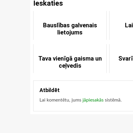
Ieskaties
Bauslības galvenais
La
lietojums
Tava vienīgā gaisma un
Svar
ceļvedis
Atbildēt
Lai komentētu, jums
jāpiesakās
sistēmā.