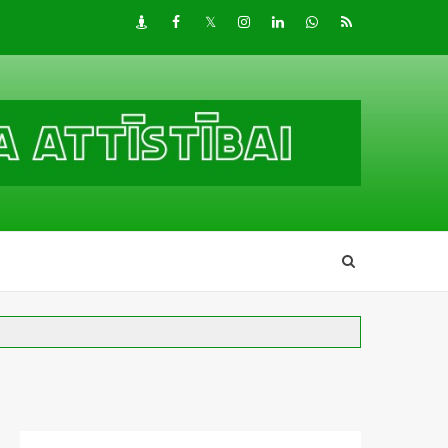
Draugiem
Facebook
Twitter
Instagram
LinkedIn
whatsapp
RSS