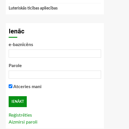
Luteriskās ticības apliecības
Ienāc
e-baznīcēns
Parole
Atceries mani
Reģistrēties
Aizmirsi paroli