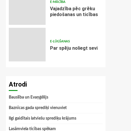
E-MĀCĪBA
Vajadzība pēc grēku
piedošanas un ticības
E-LŪGŠANAS
Par spēju noliegt sevi
Atrodi
Bauslība un Evaņģēlijs
Baznīcas gada sprediķi vienuviet
Ilgi gaidītais latviešu sprediķu krājums
Lasāmviela ticības spēkam