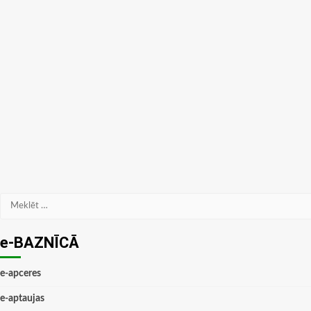
Meklēt:
e-BAZNĪCĀ
e-apceres
e-aptaujas