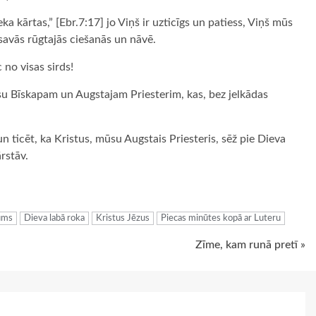
ka kārtas,” [Ebr.7:17] jo Viņš ir uzticīgs un patiess, Viņš mūs
 savās rūgtajās ciešanās un nāvē.
c no visas sirds!
 Bīskapam un Augstajam Priesterim, kas, bez jelkādas
un ticēt, ka Kristus, mūsu Augstais Priesteris, sēž pie Dieva
rstāv.
ugiem
jums
Dieva labā roka
Kristus Jēzus
Piecas minūtes kopā ar Luteru
Zīme, kam runā pretī »