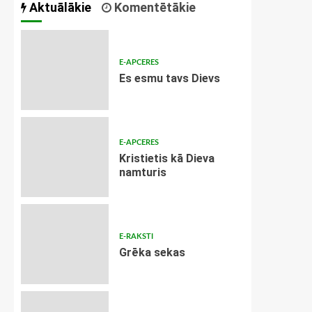
Aktuālākie
Komentētākie
E-APCERES
Es esmu tavs Dievs
E-APCERES
Kristietis kā Dieva
namturis
E-RAKSTI
Grēka sekas