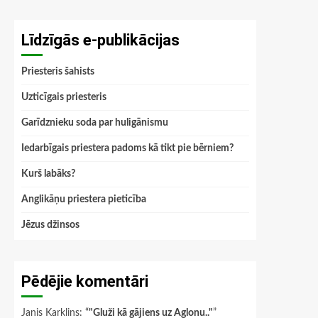
Līdzīgās e-publikācijas
Priesteris šahists
Uzticīgais priesteris
Garīdznieku soda par huligānismu
Iedarbīgais priestera padoms kā tikt pie bērniem?
Kurš labāks?
Anglikāņu priestera pieticība
Jēzus džinsos
Pēdējie komentāri
Janis Karklins
: “
"Gluži kā gājiens uz Aglonu.."
”