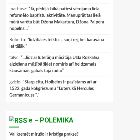
martinsz
: “
Jā, pēdējā laikā patiesi vērojama liela
reformēto baptistu aktivitāte. Manuprāt tas lielā
mērā varētu būt Džona Makartura, Džona Paipera
nopelns…
”
Roberto
: “
līdzībā es teiktu: .. suņi rej, bet karavāna
iet tālāk.
”
talyc
: “
…līdz ar luterāņu mācītāja Ulda Rožkalna
aiziešanu mūžībā šķiet nomiris arī beidzamais
klausāmais gabals tajā radio
”
gviclo
: “
Starp citu, Holbeins ir pazīstams arī ar
1522. gada kokgriezumu "Luters kā Hercules
Germanicuss ".
”
e – POLEMIKA
Vai kremēt mirušo ir kristīga prakse?