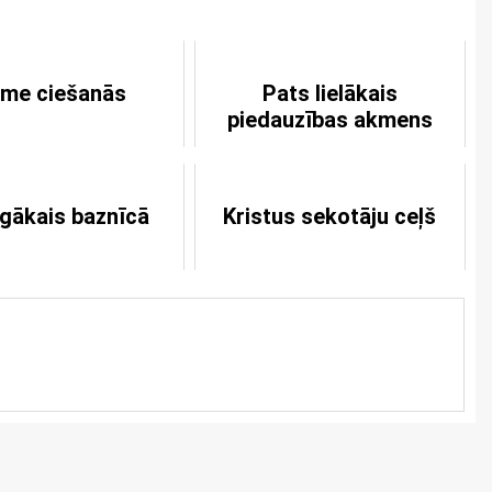
ime ciešanās
Pats lielākais
piedauzības akmens
īgākais baznīcā
Kristus sekotāju ceļš