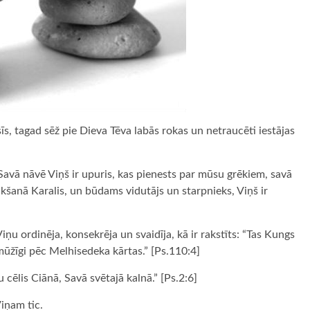
īs, tagad sēž pie Dieva Tēva labās rokas un netraucēti iestājas
Savā nāvē Viņš ir upuris, kas pienests par mūsu grēkiem, savā
šanā Karalis, un būdams vidutājs un starpnieks, Viņš ir
Viņu ordinēja, konsekrēja un svaidīja, kā ir rakstīts: “Tas Kungs
s mūžīgi pēc Melhisedeka kārtas.” [Ps.110:4]
cēlis Ciānā, Savā svētajā kalnā.” [Ps.2:6]
Viņam tic.