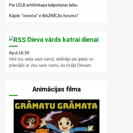
Par LELB arhibīskapa kalpošanas laiku
Kāpēc "nomira" e-BAZNĪCAs forums?
Dieva vārds katrai dienai
Ap.d.16:34
Viņš tos veda savā namā, sēdināja pie galda un
priecājās ar visu savu namu, ka ticēja Dievam.
Animācijas filma