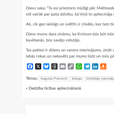
Dievs saka: “Tu esi priesteris mūžīgi pēc Melhisede
mīl vairāk par paša dzīvību, kā Viņš to apliecināja
Ak, cik gan laimīgs un svētīts ir cilvēks, kas tam ti
Dievs mums dara zināmu, ka Kristum būs būt mūsu
kavēšanās, būs savējo vidutājs.
Tas patiesi ir dižens un varens mierinājums, zināt 
labās rokas un nekavēts par mums lūdz un mūs pā
Facebook
X
Bluesky
Threads
Email
Copy
WhatsApp
Telegram
LinkedIn
Dra
Link
Tēmas:
Augstais Priesteris
bīskaps
brīnišķīgs mierinā
Continue
« Dedzība ticības apliecināšanā
Reading