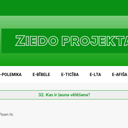
E-POLEMIKA
E-BĪBELE
E-TICĪBA
E-LTA
E-AFIŠA
32. Kas ir ļauna vēlēšana?
Viņam tic