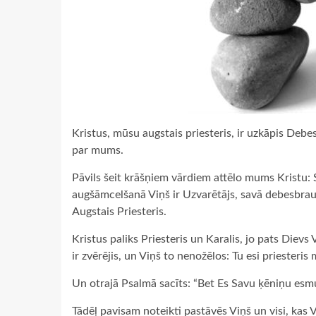
Kristus, mūsu augstais priesteris, ir uzkāpis Debes
par mums.
Pāvils šeit krāšņiem vārdiem attēlo mums Kristu: 
augšāmcelšanā Viņš ir Uzvarētājs, savā debesbrauk
Augstais Priesteris.
Kristus paliks Priesteris un Karalis, jo pats Dievs 
ir zvērējis, un Viņš to nenožēlos: Tu esi priesteri
Un otrajā Psalmā sacīts: “Bet Es Savu ķēniņu esmu 
Tādēļ pavisam noteikti pastāvēs Viņš un visi, kas 