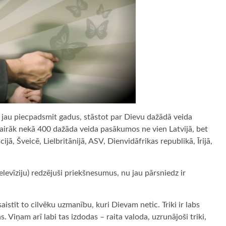
 jau piecpadsmit gadus, stāstot par Dievu dažādā veida
s vairāk nekā 400 dažāda veida pasākumos ne vien Latvijā, bet
cijā, Šveicē, Lielbritānijā, ASV, Dienvidāfrikas republikā, Īrijā,
televīziju) redzējuši priekšnesumus, nu jau pārsniedz ir
saistīt to cilvēku uzmanību, kuri Dievam netic. Triki ir labs
. Viņam arī labi tas izdodas – raita valoda, uzrunājoši triki,