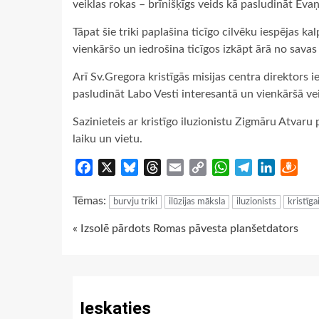
veiklas rokas – brīnišķīgs veids kā pasludināt Evaņ
Tāpat šie triki paplašina ticīgo cilvēku iespējas ka
vienkāršo un iedrošina ticīgos izkāpt ārā no savas
Arī Sv.Gregora kristīgās misijas centra direktors 
pasludināt Labo Vesti interesantā un vienkāršā ve
Sazinieteis ar kristīgo iluzionistu Zigmāru Atvaru 
laiku un vietu.
Facebook
X
Bluesky
Threads
Email
Copy
WhatsApp
Telegram
LinkedIn
Dra
Link
Tēmas:
burvju triki
ilūzijas māksla
iluzionists
kristīga
Continue
« Izsolē pārdots Romas pāvesta planšetdators
Reading
Ieskaties