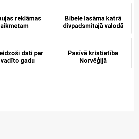
aujas reklāmas
Bībele lasāma katrā
laikmetam
divpadsmitajā valodā
eidzoši dati par
Pasīvā kristietība
zvadīto gadu
Norvēģijā