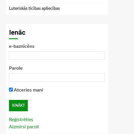
Luteriskās ticības apliecības
Ienāc
e-baznīcēns
Parole
Atceries mani
Reģistrēties
Aizmirsi paroli