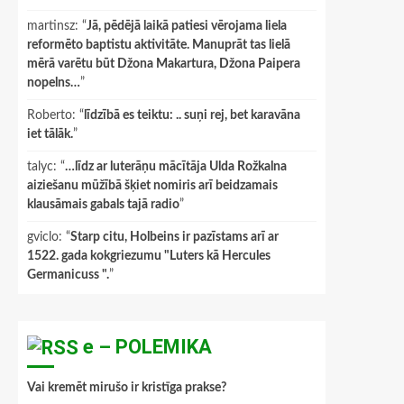
martinsz
: “
Jā, pēdējā laikā patiesi vērojama liela
reformēto baptistu aktivitāte. Manuprāt tas lielā
mērā varētu būt Džona Makartura, Džona Paipera
nopelns…
”
Roberto
: “
līdzībā es teiktu: .. suņi rej, bet karavāna
iet tālāk.
”
talyc
: “
…līdz ar luterāņu mācītāja Ulda Rožkalna
aiziešanu mūžībā šķiet nomiris arī beidzamais
klausāmais gabals tajā radio
”
gviclo
: “
Starp citu, Holbeins ir pazīstams arī ar
1522. gada kokgriezumu "Luters kā Hercules
Germanicuss ".
”
e – POLEMIKA
Vai kremēt mirušo ir kristīga prakse?