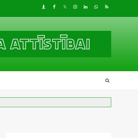
Draugiem
Facebook
Twitter
Instagram
LinkedIn
whatsapp
RSS