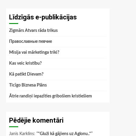
Līdzīgās e-publikācijas
Zigmārs Atvars rāda trikus
Православные певчие
Misija vai mārketinga triki?
Kas veic kristību?
Kā patikt Dievam?
Ticīgo Biznesa Plāns
Ātrie randiņi iepazīties gribošiem kristiešiem
Pēdējie komentāri
Janis Karklins
: “
"Gluži kā gājiens uz Aglonu.."
”