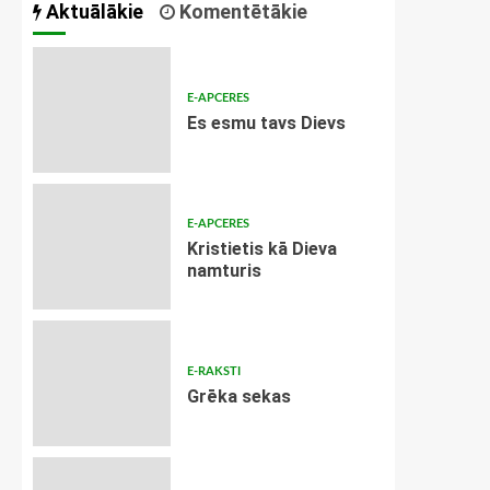
Aktuālākie
Komentētākie
E-APCERES
Es esmu tavs Dievs
E-APCERES
Kristietis kā Dieva
namturis
E-RAKSTI
Grēka sekas