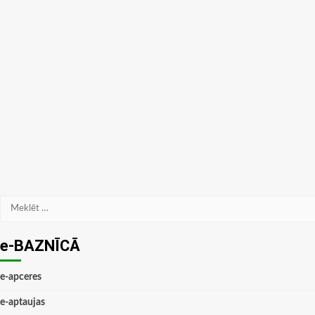
Meklēt:
e-BAZNĪCĀ
e-apceres
e-aptaujas