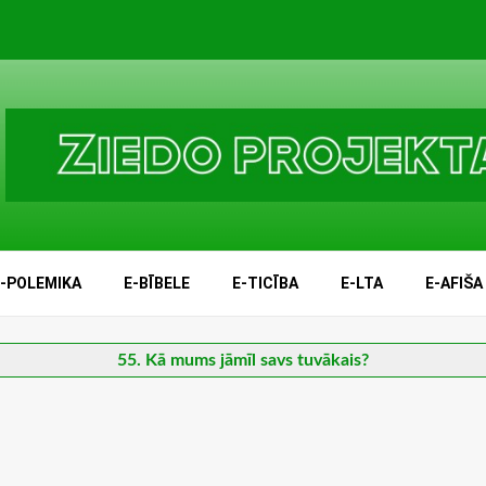
E-POLEMIKA
E-BĪBELE
E-TICĪBA
E-LTA
E-AFIŠA
55. Kā mums jāmīl savs tuvākais?