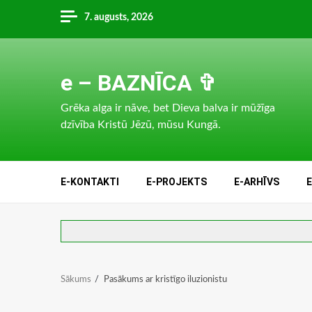
Skip
7. augusts, 2026
to
content
e – BAZNĪCA ✞
Grēka alga ir nāve, bet Dieva balva ir mūžīga
dzīvība Kristū Jēzū, mūsu Kungā.
E-KONTAKTI
E-PROJEKTS
E-ARHĪVS
Sākums
Pasākums ar kristīgo iluzionistu