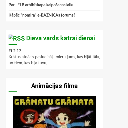
Par LELB arhibīskapa kalpošanas laiku
Kāpēc "nomira" e-BAZNĪCAs forums?
Dieva vārds katrai dienai
Ef.2:17
Kristus atnācis pasludināja mieru jums, kas bijāt tālu,
un tiem, kas bija tuvu,
Animācijas filma