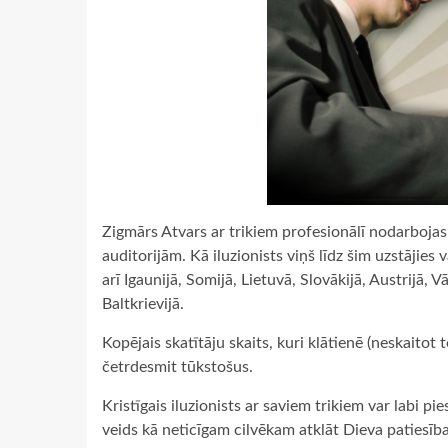
Zigmārs Atvars ar trikiem profesionālī nodarbojas
auditorijām. Kā iluzionists viņš līdz šim uzstājie
arī Igaunijā, Somijā, Lietuvā, Slovākijā, Austrijā, Vā
Baltkrievijā.
Kopējais skatītāju skaits, kuri klātienē (neskaitot 
četrdesmit tūkstošus.
Kristīgais iluzionists ar saviem trikiem var labi pie
veids kā neticīgam cilvēkam atklāt Dieva patiesības