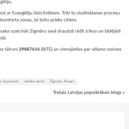
ģēliju.
lpot ar Evaņģēliju līdzcilvēkiem. Triki šo sludināšanas procesu
 komforta zonas, lai būtu prieks citiem.
iesaka uzaicināt Zigmāru savā draudzē rādīt trikus un tādējādi
idā.
pa tālruni
29887616
(BITE) un vienojieties par vēlamo norises
ugiem
is iluzionists
reklāmraksts
Zigmārs Atvars
Trešais Latvijas populārākais blogs »