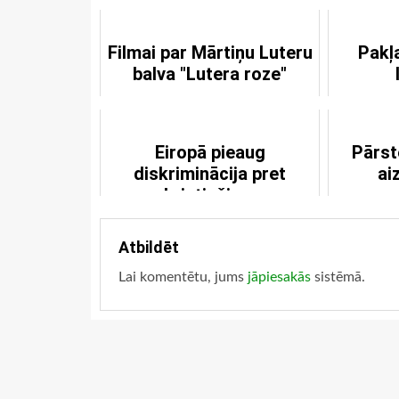
Filmai par Mārtiņu Luteru
Pakļ
balva "Lutera roze"
Eiropā pieaug
Pārst
diskriminācija pret
ai
kristiešiem
Atbildēt
Lai komentētu, jums
jāpiesakās
sistēmā.