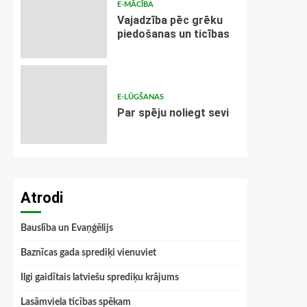
E-MĀCĪBA
Vajadzība pēc grēku
piedošanas un ticības
E-LŪGŠANAS
Par spēju noliegt sevi
Atrodi
Bauslība un Evaņģēlijs
Baznīcas gada sprediķi vienuviet
Ilgi gaidītais latviešu sprediķu krājums
Lasāmviela ticības spēkam