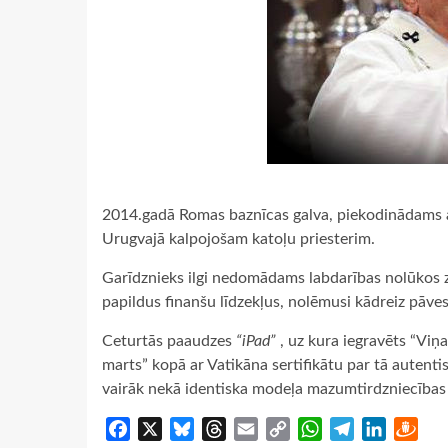
2014.gadā Romas baznīcas galva, piekodinādams ar
Urugvajā kalpojošam katoļu priesterim.
Garīdznieks ilgi nedomādams labdarības nolūkos zie
papildus finanšu līdzekļus, nolēmusi kādreiz pāve
Ceturtās paaudzes
“iPad”
, uz kura iegravēts “Viņ
marts” kopā ar Vatikāna sertifikātu par tā autenti
vairāk nekā identiska modeļa mazumtirdzniecības
Facebook
X
Bluesky
Threads
Email
Copy
WhatsApp
Telegram
LinkedIn
Dra