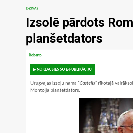
E-ZIŅAS
Izsolē pārdots Ro
planšetdators
Roberto
▶ NOKLAUSIES ŠO E-PUBLIKĀCIJU
Urugvajas izsoļu nama
“Castells”
rīkotajā vairāks
Montoija planšetdators.