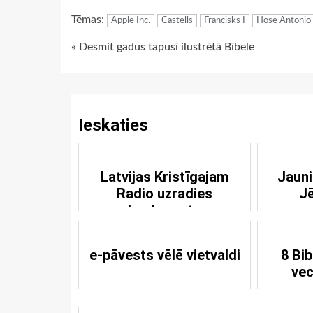
Link
Tēmas:
Apple Inc.
Castells
Francisks I
Hosē Antonio
Continue
« Desmit gadus tapusī ilustrētā Bībele
Reading
Ieskaties
Latvijas Kristīgajam
Jauni
Radio uzradies
Jē
konkurents
e-pāvests vēlē vietvaldi
8 Bib
vec