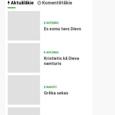
Aktuālākie
Komentētākie
E-APCERES
Es esmu tavs Dievs
E-APCERES
Kristietis kā Dieva
namturis
E-RAKSTI
Grēka sekas