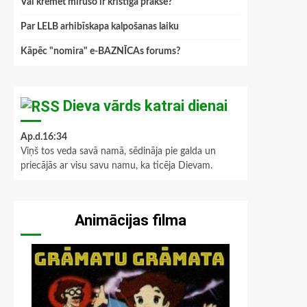
Vai kremēt mirušo ir kristīga prakse?
Par LELB arhibīskapa kalpošanas laiku
Kāpēc "nomira" e-BAZNĪCAs forums?
Dieva vārds katrai dienai
Ap.d.16:34
Viņš tos veda savā namā, sēdināja pie galda un
priecājās ar visu savu namu, ka ticēja Dievam.
Animācijas filma