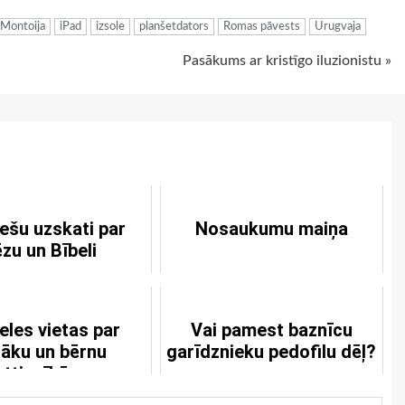
 Montoija
iPad
izsole
planšetdators
Romas pāvests
Urugvaja
Pasākums ar kristīgo iluzionistu »
ešu uzskati par
Nosaukumu maiņa
zu un Bībeli
eles vietas par
Vai pamest baznīcu
āku un bērnu
garīdznieku pedofilu dēļ?
attiecībām