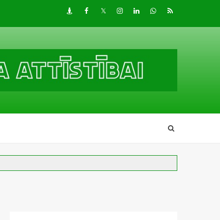
Draugiem
Facebook
Twitter
Instagram
LinkedIn
whatsapp
RSS