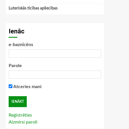
Luteriskās ticības apliecības
Ienāc
e-baznīcēns
Parole
Atceries mani
Reģistrēties
Aizmirsi paroli