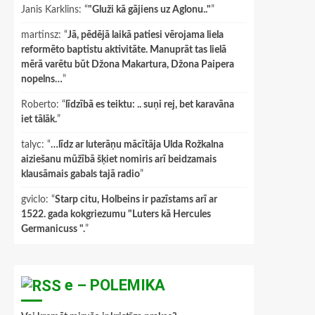
Janis Karklins
: “
"Gluži kā gājiens uz Aglonu.."
”
martinsz
: “
Jā, pēdējā laikā patiesi vērojama liela
reformēto baptistu aktivitāte. Manuprāt tas lielā
mērā varētu būt Džona Makartura, Džona Paipera
nopelns…
”
Roberto
: “
līdzībā es teiktu: .. suņi rej, bet karavāna
iet tālāk.
”
talyc
: “
…līdz ar luterāņu mācītāja Ulda Rožkalna
aiziešanu mūžībā šķiet nomiris arī beidzamais
klausāmais gabals tajā radio
”
gviclo
: “
Starp citu, Holbeins ir pazīstams arī ar
1522. gada kokgriezumu "Luters kā Hercules
Germanicuss ".
”
e – POLEMIKA