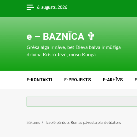
Skip
6. augusts, 2026
to
content
e – BAZNĪCA ✞
Grēka alga ir nāve, bet Dieva balva ir mūžīga
dzīvība Kristū Jēzū, mūsu Kungā.
E-KONTAKTI
E-PROJEKTS
E-ARHĪVS
Sākums
Izsolē pārdots Romas pāvesta planšetdators