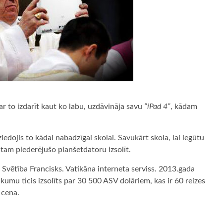
 to izdarīt kaut ko labu, uzdāvināja savu
“iPad 4”
, kādam
dojis to kādai nabadzīgai skolai. Savukārt skola, lai iegūtu
stam piederējušo planšetdatoru izsolīt.
a Svētība Francisks. Vatikāna interneta serviss. 2013.gada
skumu ticis izsolīts par 30 500 ASV dolāriem, kas ir 60 reizes
 cena.
ugiem