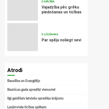
E-MĀCĪBA
Vajadzība pēc grēku
piedošanas un ticības
E-LŪGŠANAS
Par spēju noliegt sevi
Atrodi
Bauslība un Evaņģēlijs
Baznīcas gada sprediķi vienuviet
Ilgi gaidītais latviešu sprediķu krājums
Lasāmviela ticības spēkam