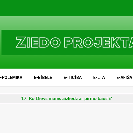
E-POLEMIKA
E-BĪBELE
E-TICĪBA
E-LTA
E-AFIŠA
17. Ko Dievs mums aizliedz ar pirmo bausli?