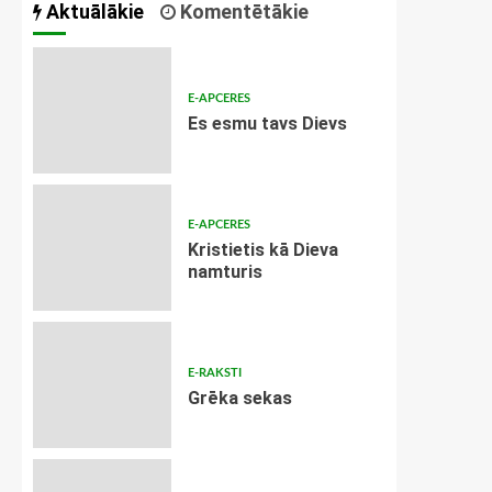
Aktuālākie
Komentētākie
E-APCERES
Es esmu tavs Dievs
E-APCERES
Kristietis kā Dieva
namturis
E-RAKSTI
Grēka sekas