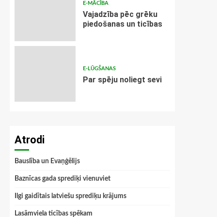
E-MĀCĪBA
Vajadzība pēc grēku
piedošanas un ticības
E-LŪGŠANAS
Par spēju noliegt sevi
Atrodi
Bauslība un Evaņģēlijs
Baznīcas gada sprediķi vienuviet
Ilgi gaidītais latviešu sprediķu krājums
Lasāmviela ticības spēkam