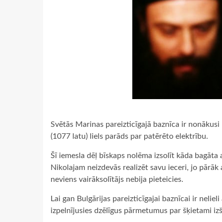
Svētās Marinas pareizticīgajā baznīca ir nonākusi 
(1077 latu) liels parāds par patērēto elektrību.
Šī iemesla dēļ bīskaps nolēma izsolīt kāda bagāta 
Nikolajam neizdevās realizēt savu ieceri, jo pārāk
neviens vairāksolītājs nebija pieteicies.
Lai gan Bulgārijas pareizticīgajai baznīcai ir neliel
izpelnījusies dzēlīgus pārmetumus par šķietami iz