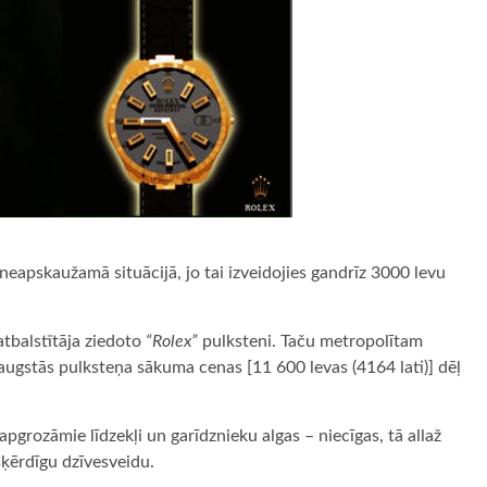
neapskaužamā situācijā, jo tai izveidojies gandrīz 3000 levu
atbalstītāja ziedoto
“Rolex”
pulksteni. Taču metropolītam
 augstās pulksteņa sākuma cenas [11 600 levas (4164 lati)] dēļ
i apgrozāmie līdzekļi un garīdznieku algas – niecīgas, tā allaž
šķērdīgu dzīvesveidu.