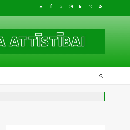
Draugiem
Facebook
Twitter
Instagram
LinkedIn
whatsapp
RSS