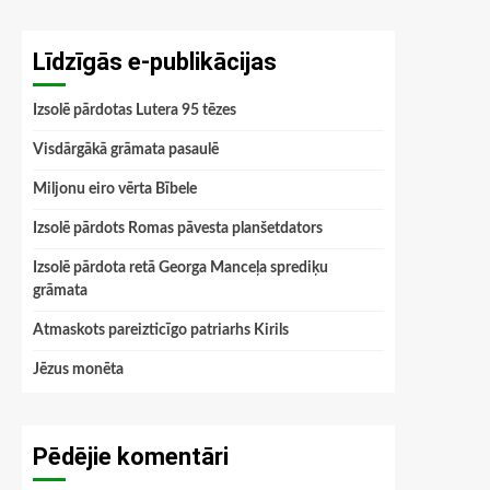
Līdzīgās e-publikācijas
Izsolē pārdotas Lutera 95 tēzes
Visdārgākā grāmata pasaulē
Miljonu eiro vērta Bībele
Izsolē pārdots Romas pāvesta planšetdators
Izsolē pārdota retā Georga Manceļa sprediķu
grāmata
Atmaskots pareizticīgo patriarhs Kirils
Jēzus monēta
Pēdējie komentāri