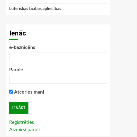
Luteriskās ticības apliecības
Ienāc
e-baznīcēns
Parole
Atceries mani
Reģistrēties
Aizmirsi paroli