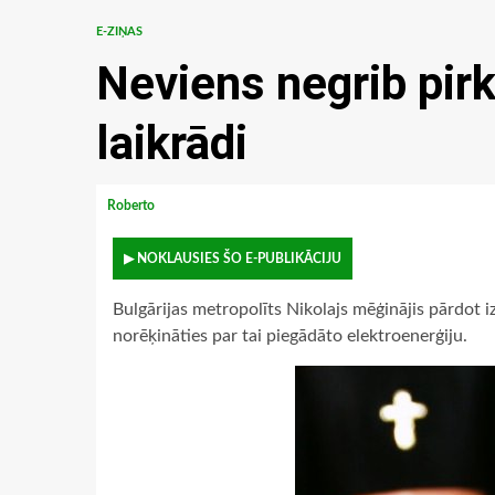
E-ZIŅAS
Neviens negrib pir
laikrādi
Roberto
▶ NOKLAUSIES ŠO E-PUBLIKĀCIJU
Bulgārijas metropolīts Nikolajs mēģinājis pārdot 
norēķināties par tai piegādāto elektroenerģiju.