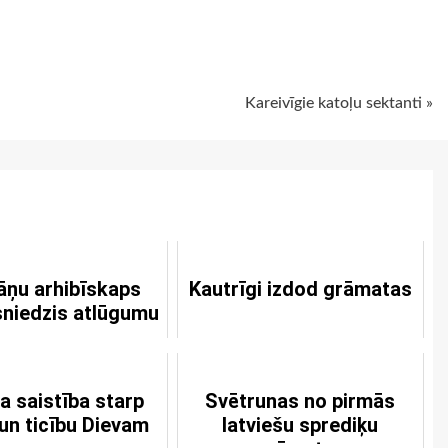
ugiem
Kareivīgie katoļu sektanti »
āņu arhibīskaps
Kautrīgi izdod grāmatas
sniedzis atlūgumu
a saistība starp
Svētrunas no pirmās
un ticību Dievam
latviešu sprediķu