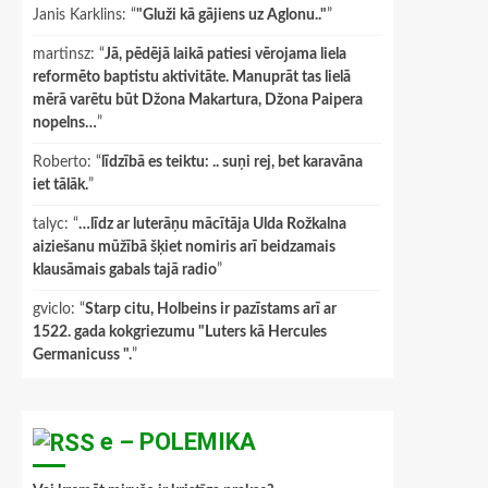
Janis Karklins
: “
"Gluži kā gājiens uz Aglonu.."
”
martinsz
: “
Jā, pēdējā laikā patiesi vērojama liela
reformēto baptistu aktivitāte. Manuprāt tas lielā
mērā varētu būt Džona Makartura, Džona Paipera
nopelns…
”
Roberto
: “
līdzībā es teiktu: .. suņi rej, bet karavāna
iet tālāk.
”
talyc
: “
…līdz ar luterāņu mācītāja Ulda Rožkalna
aiziešanu mūžībā šķiet nomiris arī beidzamais
klausāmais gabals tajā radio
”
gviclo
: “
Starp citu, Holbeins ir pazīstams arī ar
1522. gada kokgriezumu "Luters kā Hercules
Germanicuss ".
”
e – POLEMIKA