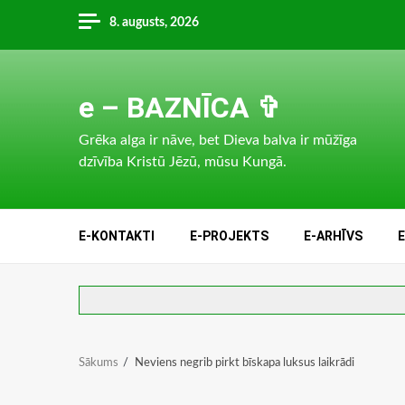
Skip
8. augusts, 2026
to
content
e – BAZNĪCA ✞
Grēka alga ir nāve, bet Dieva balva ir mūžīga
dzīvība Kristū Jēzū, mūsu Kungā.
E-KONTAKTI
E-PROJEKTS
E-ARHĪVS
Sākums
Neviens negrib pirkt bīskapa luksus laikrādi