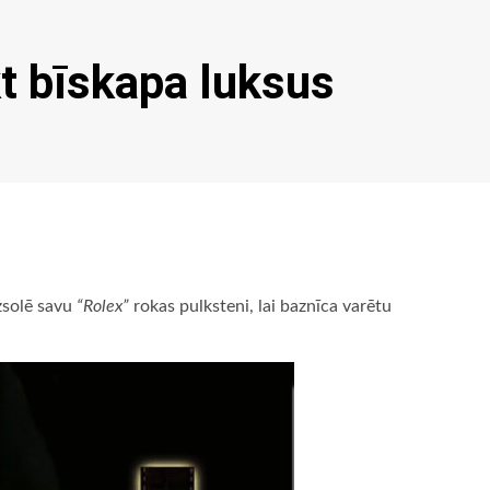
kt bīskapa luksus
izsolē savu
“Rolex”
rokas pulksteni, lai baznīca varētu