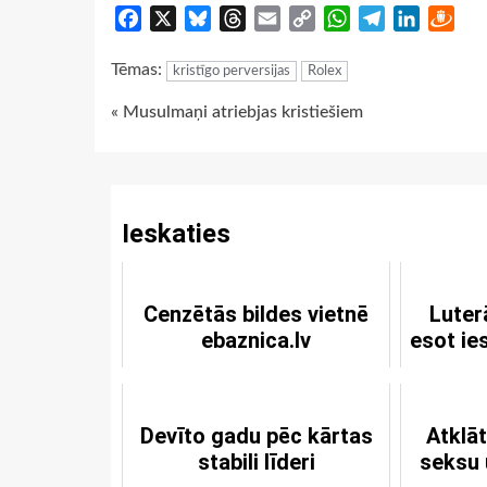
Facebook
X
Bluesky
Threads
Email
Copy
WhatsApp
Telegram
LinkedIn
Dra
Link
Tēmas:
kristīgo perversijas
Rolex
Continue
« Musulmaņi atriebjas kristiešiem
Reading
Ieskaties
Cenzētās bildes vietnē
Luter
ebaznica.lv
esot ie
Devīto gadu pēc kārtas
Atklāt
stabili līderi
seksu 