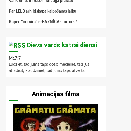
Vai kremēt mirušo ir kristīga prakse?
Par LELB arhibīskapa kalpošanas laiku
Kāpēc "nomira" e-BAZNĪCAs forums?
Dieva vārds katrai dienai
Mt.7:7
Lūdziet, tad jums taps dots; meklējiet, tad jūs
atradīsit; klaudziniet, tad jums taps atvērts.
Animācijas filma