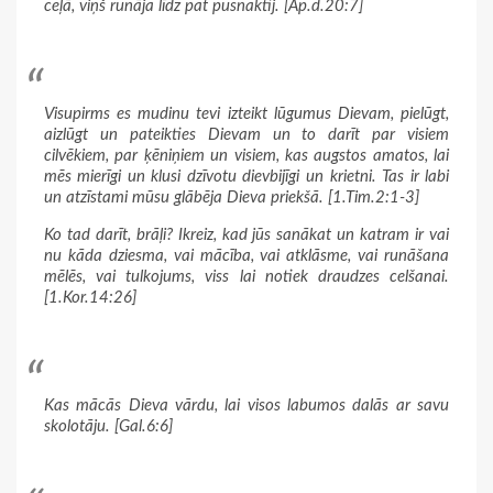
ceļā, viņš runāja līdz pat pusnaktij. [Ap.d.20:7]
Visupirms es mudinu tevi izteikt lūgumus Dievam, pielūgt,
aizlūgt un pateikties Dievam un to darīt par visiem
cilvēkiem, par ķēniņiem un visiem, kas augstos amatos, lai
mēs mierīgi un klusi dzīvotu dievbijīgi un krietni. Tas ir labi
un atzīstami mūsu glābēja Dieva priekšā. [1.Tim.2:1-3]
Ko tad darīt, brāļi? Ikreiz, kad jūs sanākat un katram ir vai
nu kāda dziesma, vai mācība, vai atklāsme, vai runāšana
mēlēs, vai tulkojums, viss lai notiek draudzes celšanai.
[1.Kor.14:26]
Kas mācās Dieva vārdu, lai visos labumos dalās ar savu
skolotāju. [Gal.6:6]