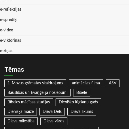
e-refleksijas
e-sprediķi
e-video
e-viktorīnas
e-ziņas
Tēmas
1. Mozus grāmatas skaidrojums
animācijas filma
ASV
Bauslības un Evaņģēlija noslēpumi
Bībele
Bībeles mācības studijas
Dienišķo lūgšanu gads
Dienišķā maize
Dieva Dēls
Dieva likums
Dieva mīlestība
Dieva vārds