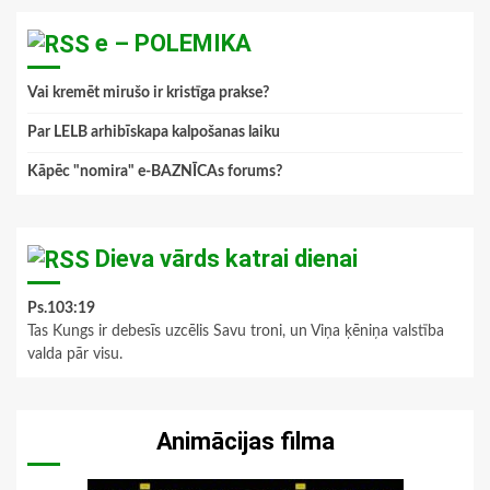
e – POLEMIKA
Vai kremēt mirušo ir kristīga prakse?
Par LELB arhibīskapa kalpošanas laiku
Kāpēc "nomira" e-BAZNĪCAs forums?
Dieva vārds katrai dienai
Ps.103:19
Tas Kungs ir debesīs uzcēlis Savu troni, un Viņa ķēniņa valstība
valda pār visu.
Animācijas filma