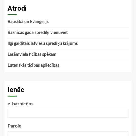
Atrodi
Bauslība un Evaņģēlijs
Baznīcas gada sprediķi vienuviet
Ilgi gaidītais latviešu sprediķu krājums
Lasāmviela ticības spēkam
Luteriskās ticības apliecības
Ienāc
e-baznīcēns
Parole