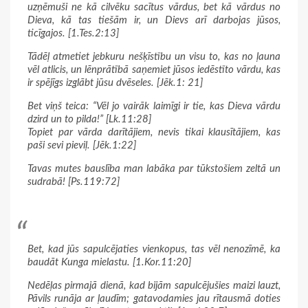
uzņēmuši ne kā cilvēku sacītus vārdus, bet kā vārdus no
Dieva, kā tas tiešām ir, un Dievs arī darbojas jūsos,
ticīgajos. [1.Tes.2:13]
Tādēļ atmetiet jebkuru nešķīstību un visu to, kas no ļauna
vēl atlicis, un lēnprātībā saņemiet jūsos iedēstīto vārdu, kas
ir spējīgs izglābt jūsu dvēseles. [Jēk.1: 21]
Bet viņš teica: “Vēl jo vairāk laimīgi ir tie, kas Dieva vārdu
dzird un to pilda!” [Lk.11:28]
Topiet par vārda darītājiem, nevis tikai klausītājiem, kas
paši sevi pieviļ. [Jēk.1:22]
Tavas mutes bauslība man labāka par tūkstošiem zeltā un
sudrabā! [Ps.119:72]
Bet, kad jūs sapulcējaties vienkopus, tas vēl nenozīmē, ka
baudāt Kunga mielastu. [1.Kor.11:20]
Nedēļas pirmajā dienā, kad bijām sapulcējušies maizi lauzt,
Pāvils runāja ar ļaudīm; gatavodamies jau rītausmā doties