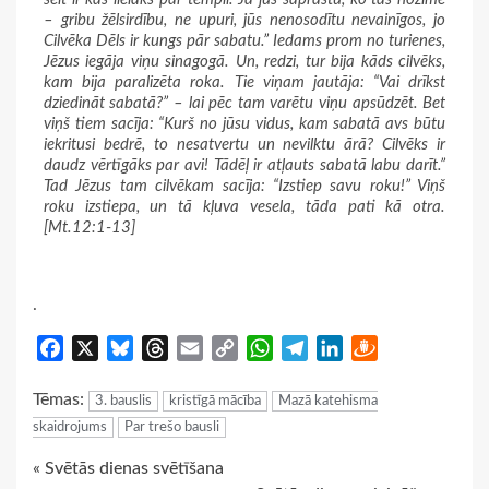
– gribu žēlsirdību, ne upuri, jūs nenosodītu nevainīgos, jo
Cilvēka Dēls ir kungs pār sabatu.” Iedams prom no turienes,
Jēzus iegāja viņu sinagogā. Un, redzi, tur bija kāds cilvēks,
kam bija paralizēta roka. Tie viņam jautāja: “Vai drīkst
dziedināt sabatā?” – lai pēc tam varētu viņu apsūdzēt. Bet
viņš tiem sacīja: “Kurš no jūsu vidus, kam sabatā avs būtu
iekritusi bedrē, to nesatvertu un nevilktu ārā? Cilvēks ir
daudz vērtīgāks par avi! Tādēļ ir atļauts sabatā labu darīt.”
Tad Jēzus tam cilvēkam sacīja: “Izstiep savu roku!” Viņš
roku izstiepa, un tā kļuva vesela, tāda pati kā otra.
[Mt.12:1-13]
.
Facebook
X
Bluesky
Threads
Email
Copy
WhatsApp
Telegram
LinkedIn
Draugiem
Link
Tēmas:
3. bauslis
kristīgā mācība
Mazā katehisma
skaidrojums
Par trešo bausli
Continue
« Svētās dienas svētīšana