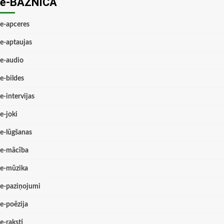
e-BAZNĪCĀ
e-apceres
e-aptaujas
e-audio
e-bildes
e-intervijas
e-joki
e-lūgšanas
e-mācība
e-mūzika
e-paziņojumi
e-poēzija
e-raksti