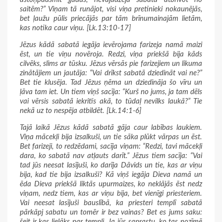
saitēm?” Viņam tā runājot, visi viņa pretinieki nokaunējās,
bet ļaužu pūlis priecājās par tām brīnumainajām lietām,
kas notika caur viņu. [Lk.13:10-17]
Jēzus kādā sabatā iegāja ievērojama farizeja namā maizi
ēst, un tie viņu novēroja. Redzi, viņa priekšā bija kāds
cilvēks, slims ar tūsku. Jēzus vērsās pie farizejiem un likuma
zinātājiem un jautāja: “Vai drīkst sabatā dziedināt vai ne?”
Bet tie klusēja. Tad Jēzus ņēma un dziedināja šo vīru un
ļāva tam iet. Un tiem viņš sacīja: “Kurš no jums, ja tam dēls
vai vērsis sabatā iekritīs akā, to tūdaļ nevilks laukā?” Tie
nekā uz to nespēja atbildēt. [Lk.14:1-6]
Tajā laikā Jēzus kādā sabatā gāja caur labības laukiem.
Viņa mācekļi bija izsalkuši, un tie sāka plūkt vārpas un ēst.
Bet farizeji, to redzēdami, sacīja viņam: “Redzi, tavi mācekļi
dara, ko sabatā nav atļauts darīt.” Jēzus tiem sacīja: “Vai
tad jūs neesat lasījuši, ko darīja Dāvids un tie, kas ar viņu
bija, kad tie bija izsalkuši? Kā viņš iegāja Dieva namā un
ēda Dieva priekšā liktās upurmaizes, ko neklājās ēst nedz
viņam, nedz tiem, kas ar viņu bija, bet vienīgi priesteriem.
Vai neesat lasījuši bauslībā, ka priesteri templī sabatā
pārkāpj sabatu un tomēr ir bez vainas? Bet es jums saku:
šeit ir kas lielāks par templi. Ja jūs saprastu, ko tas nozīmē