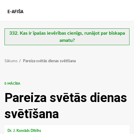
E-AFIŠA
332. Kas ir īpašas ievērības cienīgs, runājot par bīskapa
amatu?
Sākums
Pareiza svētās dienas svētīšana
E-MĀCĪBA
Pareiza svētās dienas
svētīšana
Dr. J. Konrāds Dītrihs