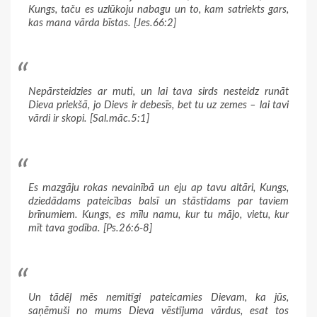
Kungs, taču es uzlūkoju nabagu un to, kam satriekts gars,
kas mana vārda bīstas. [Jes.66:2]
Nepārsteidzies ar muti, un lai tava sirds nesteidz runāt
Dieva priekšā, jo Dievs ir debesīs, bet tu uz zemes – lai tavi
vārdi ir skopi. [Sal.māc.5:1]
Es mazgāju rokas nevainībā un eju ap tavu altāri, Kungs,
dziedādams pateicības balsī un stāstīdams par taviem
brīnumiem. Kungs, es mīlu namu, kur tu mājo, vietu, kur
mīt tava godība. [Ps.26:6-8]
Un tādēļ mēs nemitīgi pateicamies Dievam, ka jūs,
saņēmuši no mums Dieva vēstījuma vārdus, esat tos