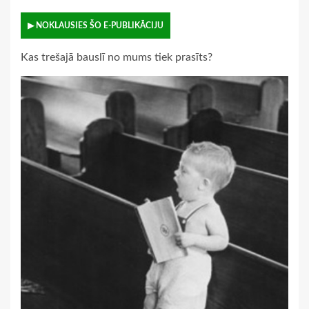
▶ NOKLAUSIES ŠO E-PUBLIKĀCIJU
Kas trešajā bauslī no mums tiek prasīts?