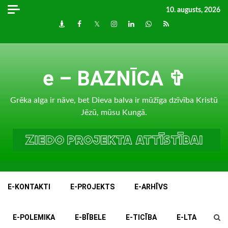
Skip
10. augusts, 2026
to
Draugiem
Facebook
Twitter
Instagram
LinkedIn
whatsapp
RSS
content
e – BAZNĪCA ✞
Grēka alga ir nāve, bet Dieva balva ir mūžīga dzīvība Kristū
Jēzū, mūsu Kungā.
E-KONTAKTI
E-PROJEKTS
E-ARHĪVS
E-POLEMIKA
E-BĪBELE
E-TICĪBA
E-LTA