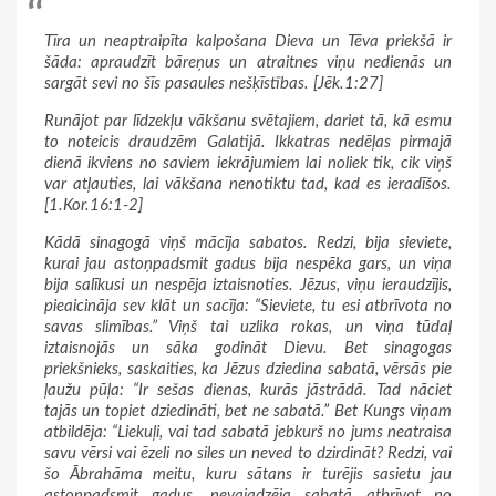
Tīra un neaptraipīta kalpošana Dieva un Tēva priekšā ir
šāda: apraudzīt bāreņus un atraitnes viņu nedienās un
sargāt sevi no šīs pasaules nešķīstības. [Jēk.1:27]
Runājot par līdzekļu vākšanu svētajiem, dariet tā, kā esmu
to noteicis draudzēm Galatijā. Ikkatras nedēļas pirmajā
dienā ikviens no saviem iekrājumiem lai noliek tik, cik viņš
var atļauties, lai vākšana nenotiktu tad, kad es ieradīšos.
[1.Kor.16:1-2]
Kādā sinagogā viņš mācīja sabatos. Redzi, bija sieviete,
kurai jau astoņpadsmit gadus bija nespēka gars, un viņa
bija salīkusi un nespēja iztaisnoties. Jēzus, viņu ieraudzījis,
pieaicināja sev klāt un sacīja: “Sieviete, tu esi atbrīvota no
savas slimības.” Viņš tai uzlika rokas, un viņa tūdaļ
iztaisnojās un sāka godināt Dievu. Bet sinagogas
priekšnieks, saskaities, ka Jēzus dziedina sabatā, vērsās pie
ļaužu pūļa: “Ir sešas dienas, kurās jāstrādā. Tad nāciet
tajās un topiet dziedināti, bet ne sabatā.” Bet Kungs viņam
atbildēja: “Liekuļi, vai tad sabatā jebkurš no jums neatraisa
savu vērsi vai ēzeli no siles un neved to dzirdināt? Redzi, vai
šo Ābrahāma meitu, kuru sātans ir turējis sasietu jau
astoņpadsmit gadus, nevajadzēja sabatā atbrīvot no