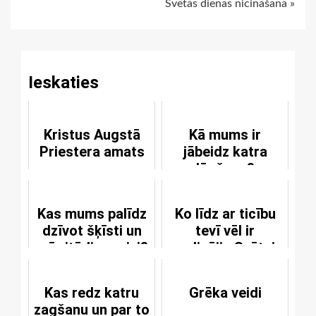
Svētās dienas nicināšana »
Reading
Ieskaties
Kristus Augstā
Kā mums ir
Priestera amats
jābeidz katra
lūgšana?
Kas mums palīdz
Ko līdz ar ticību
dzīvot šķīsti un
tevī vēl ir
arī citādi pareizi?
modinājis Svētais
Gars?
Kas redz katru
Grēka veidi
zagšanu un par to