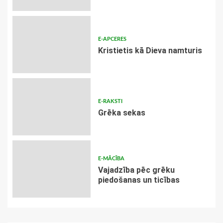
E-APCERES
Kristietis kā Dieva namturis
E-RAKSTI
Grēka sekas
E-MĀCĪBA
Vajadzība pēc grēku
piedošanas un ticības