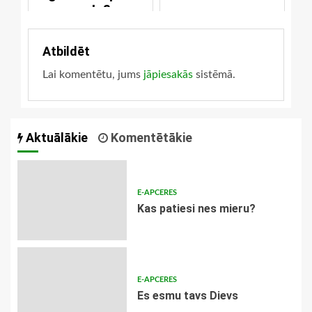
soda?
Atbildēt
Lai komentētu, jums
jāpiesakās
sistēmā.
Aktuālākie
Komentētākie
E-APCERES
​Kas patiesi nes mieru?
E-APCERES
Es esmu tavs Dievs