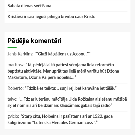
Sabata dienas svētīšana
Kristieši ir sasnieguši pilnīgu brīvību caur Kristu
Pēdējie komentāri
Janis Karklins
: “
"Gluži kā gājiens uz Aglonu.."
”
martinsz
: “
Jā, pēdējā laikā patiesi vērojama liela reformēto
baptistu aktivitāte. Manuprāt tas lielā mērā varētu būt Džona
Makartura, Džona Paipera nopelns…
”
Roberto
: “
līdzībā es teiktu: .. suņi rej, bet karavāna iet tālāk.
”
talyc
: “
…līdz ar luterāņu mācītāja Ulda Rožkalna aiziešanu mūžībā
šķiet nomiris arī beidzamais klausāmais gabals tajā radio
”
gviclo
: “
Starp citu, Holbeins ir pazīstams arī ar 1522. gada
kokgriezumu "Luters kā Hercules Germanicuss ".
”