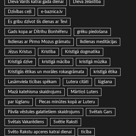
Dieva Vārds katrai gada dienai
Dieva žēlastība
Dzīvības ceļš
e-baznica.lv
Es gribu dzīvot šīs dienas ar Tevi
Gads kopa ar Dītrihu Bonhēferu
grēku piedošana
Ikdienas ar Pirmo Mozus grāmatu
Ikdienas meditācijas
Jēzus Kristus
Kristība
Kristīgā dogmatika
Kristīgā dzīve
kristīgā mācība
kristīgā mūzika
Kristīgās ētikas un morāles rokasgrāmata
kristīgā ētika
Lasāmviela ticības spēkam
Lutera citāti
lūgšana
Mazā katehisma skaidrojums
Mārtiņš Luters
par lūgšanu
Piecas minūtes kopā ar Luteru
Pāvila vēstules galatiešiem skaidrojums
Svētais Gars
Svētais Vakarēdiens
Svētie Raksti
Svēto Rakstu apceres katrai dienai
ticība