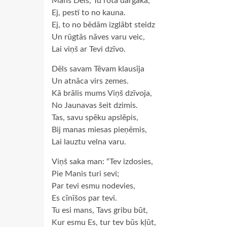
Mans Dēls, Tu rota dārgākā,
Ej, pestī to no kauna.
Ej, to no bēdām izglābt steidz
Un rūgtās nāves varu veic,
Lai viņš ar Tevi dzīvo.
Dēls savam Tēvam klausīja
Un atnāca virs zemes.
Kā brālis mums Viņš dzīvoja,
No Jaunavas šeit dzimis.
Tas, savu spēku apslēpis,
Bij manas miesas pieņēmis,
Lai lauztu velna varu.
Viņš saka man: “Tev izdosies,
Pie Manis turi sevi;
Par tevi esmu nodevies,
Es cīnīšos par tevi.
Tu esi mans, Tavs gribu būt,
Kur esmu Es, tur tev būs kļūt,