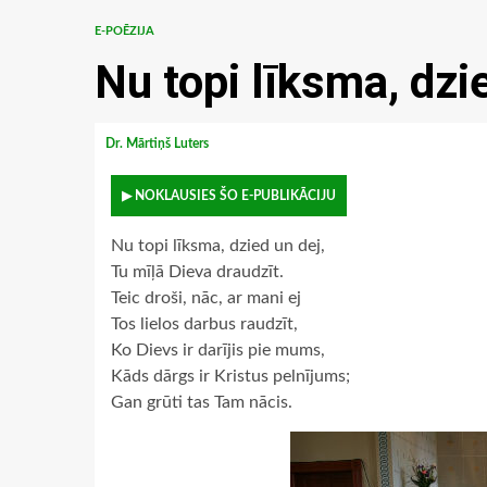
E-POĒZIJA
Nu topi līksma, dzi
Dr. Mārtiņš Luters
▶ NOKLAUSIES ŠO E-PUBLIKĀCIJU
Nu topi līksma, dzied un dej,
Tu mīļā Dieva draudzīt.
Teic droši, nāc, ar mani ej
Tos lielos darbus raudzīt,
Ko Dievs ir darījis pie mums,
Kāds dārgs ir Kristus pelnījums;
Gan grūti tas Tam nācis.