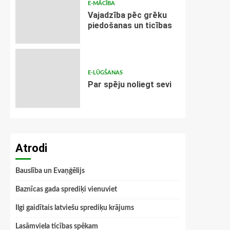
E-MĀCĪBA
Vajadzība pēc grēku
piedošanas un ticības
E-LŪGŠANAS
Par spēju noliegt sevi
Atrodi
Bauslība un Evaņģēlijs
Baznīcas gada sprediķi vienuviet
Ilgi gaidītais latviešu sprediķu krājums
Lasāmviela ticības spēkam