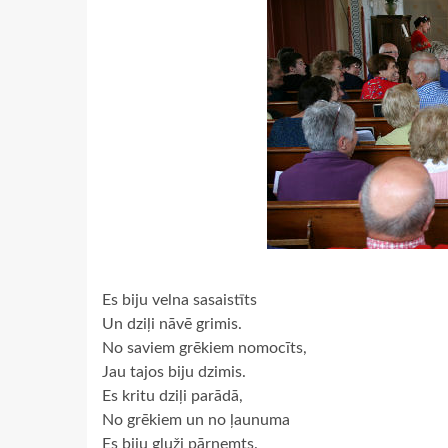
Es biju velna sasaistīts
Un dziļi nāvē grimis.
No saviem grēkiem nomocīts,
Jau tajos biju dzimis.
Es kritu dziļi parādā,
No grēkiem un no ļaunuma
Es biju gluži pārņemts.