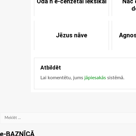
Oda n e-cenzētai leksikai
Nāc 
d
Jēzus nāve
Agnos
Atbildēt
Lai komentētu, jums
jāpiesakās
sistēmā.
Meklēt:
e-BAZNĪCĀ