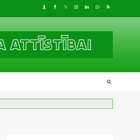
Draugiem
Facebook
Twitter
Instagram
LinkedIn
whatsapp
RSS