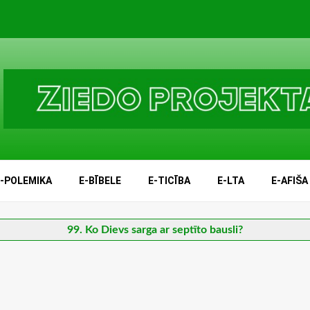
E-POLEMIKA
E-BĪBELE
E-TICĪBA
E-LTA
E-AFIŠA
99. Ko Dievs sarga ar septīto bausli?