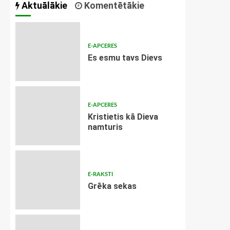
Aktuālākie
Komentētākie
E-APCERES
Es esmu tavs Dievs
E-APCERES
Kristietis kā Dieva
namturis
E-RAKSTI
Grēka sekas