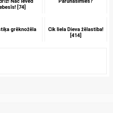
drīz! Nāc ieved
Parunāsimies?
ebesīs! [74]
tiķa grēknožēla
Cik liela Dieva žēlastiba!
[414]