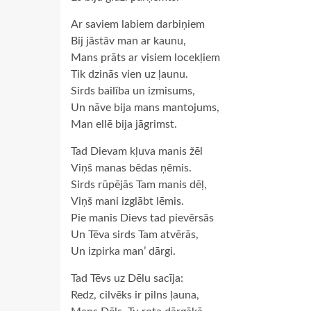
Ar saviem labiem darbiņiem
Bij jāstāv man ar kaunu,
Mans prāts ar visiem locekļiem
Tik dzinās vien uz ļaunu.
Sirds bailība un izmisums,
Un nāve bija mans mantojums,
Man ellē bija jāgrimst.
Tad Dievam kļuva manis žēl
Viņš manas bēdas ņēmis.
Sirds rūpējās Tam manis dēļ,
Viņš mani izglābt lēmis.
Pie manis Dievs tad pievērsās
Un Tēva sirds Tam atvērās,
Un izpirka man’ dārgi.
Tad Tēvs uz Dēlu sacīja:
Redz, cilvēks ir pilns ļauna,