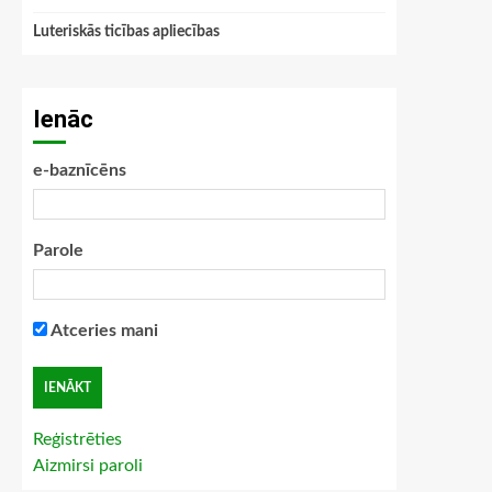
Luteriskās ticības apliecības
Ienāc
e-baznīcēns
Parole
Atceries mani
Reģistrēties
Aizmirsi paroli