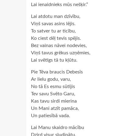
Lai ienaidnieks mūs nešķir.”
Lai atdotu man dzīvību,
Viņš savas asins lējis.
To satver tu ar ticību,
Ko ciest dēļ tevis spējis.
Bez vainas nāvei nodevies,
Viņš tavus grēkus uzņēmies,
Lai svētīgs tā tu kļūtu.
Pie Tēva braucis Debesīs
Ar lielu godu, varu,
No tā Es esmu sūtījis
Tev savu Svēto Garu,
Kas tavu sirdi mierina
Un Mani atzīt pamāca,
Un patiesībā vada.
Lai Manu skaidro mācību
Dzird visur sludinātu,