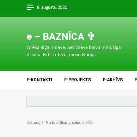
Skip
8. augusts, 2026
to
content
e – BAZNĪCA ✞
Grēka alga ir nāve, bet Dieva balva ir mūžīga
dzīvība Kristū Jēzū, mūsu Kungā.
E-KONTAKTI
E-PROJEKTS
E-ARHĪVS
Sākums
Nu topi līksma, dzied un dej