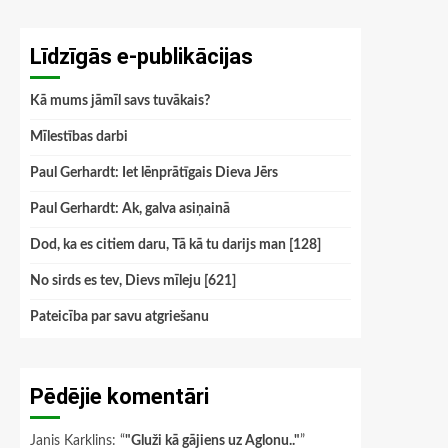
Līdzīgās e-publikācijas
Kā mums jāmīl savs tuvākais?
Mīlestības darbi
Paul Gerhardt: Iet lēnprātīgais Dieva Jērs
Paul Gerhardt: Ak, galva asiņainā
Dod, ka es citiem daru, Tā kā tu darijs man [128]
No sirds es tev, Dievs mīleju [621]
Pateicība par savu atgriešanu
Pēdējie komentāri
Janis Karklins
: “
"Gluži kā gājiens uz Aglonu.."
”