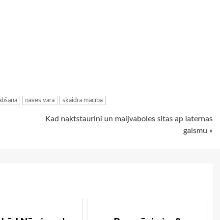
ugiem
lābšana
nāves vara
skaidra mācība
Kad naktstauriņi un maijvaboles sitas ap laternas
gaismu »