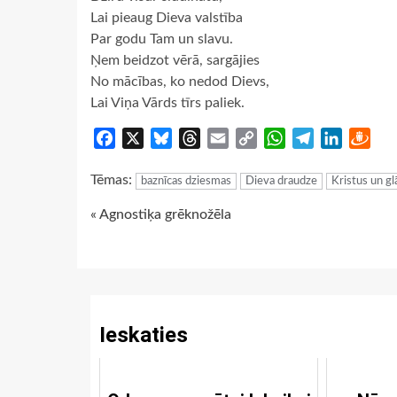
Lai pieaug Dieva valstība
Par godu Tam un slavu.
Ņem beidzot vērā, sargājies
No mācības, ko nedod Dievs,
Lai Viņa Vārds tīrs paliek.
Facebook
X
Bluesky
Threads
Email
Copy
WhatsApp
Telegram
LinkedIn
Dra
Link
Tēmas:
baznīcas dziesmas
Dieva draudze
Kristus un g
Continue
« Agnostiķa grēknožēla
Reading
Ieskaties