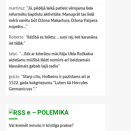
martinsz
: “
Jā, pēdējā laikā patiesi vērojama liela
reformēto baptistu aktivitāte. Manuprāt tas lielā
mērā varētu būt Džona Makartura, Džona Paipera
nopelns…
”
Roberto
: “
līdzībā es teiktu: .. suņi rej, bet karavāna
iet tālāk.
”
talyc
: “
…līdz ar luterāņu mācītāja Ulda Rožkalna
aiziešanu mūžībā šķiet nomiris arī beidzamais
klausāmais gabals tajā radio
”
gviclo
: “
Starp citu, Holbeins ir pazīstams arī ar
1522. gada kokgriezumu "Luters kā Hercules
Germanicuss ".
”
e – POLEMIKA
Vai kremēt mirušo ir kristīga prakse?