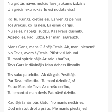
Nu grūtās nāves mokās Tavs jaukums izdzisis
Un grēcinieku rokās Tu esi nodots viss!
Ko Tu, Kungs, cieties esi, Es vienīgs pelnījis,
Tos grēkus, ko Tu nesi, Es esmu darījis.
Nu še es, nabags, sūdzu, Kas krājis dusmību,
Apžēlojies, kad lūdzu, Par mani sagrauztu!
Mans Gans, mans Glābējs īstais, Ak, mani pieņemi!
No Tevis, avots šķīstais, Plūst visi labumi.
Tu mani spirdzinājis Ar saldu barību,
Tavs Gars ir dāvinājis Man debess līksmību.
Tev saku pateicību, Ak dārgais Pestītājs,
Par Tavu mīlestību, Tu mani dziedināj’s!
Es turēšos pie Tevis Ar drošu cerību,
Tu iemantot man devis Pat nāvē dzīvību.
Kad šķiršanās būs klātu, No manis nešķiries,
Dod mirstot drošu prātu, Pie manis piestājies!