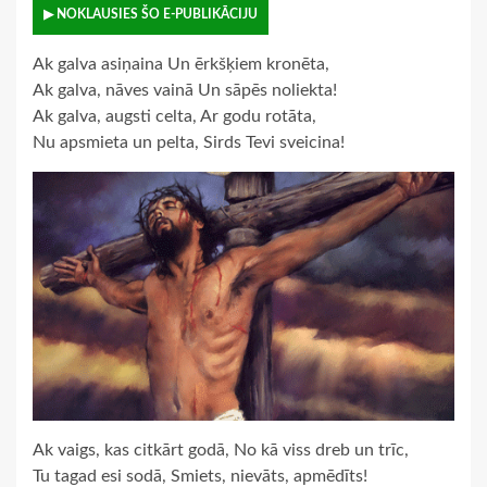
▶ NOKLAUSIES ŠO E-PUBLIKĀCIJU
Ak galva asiņaina Un ērkšķiem kronēta,
Ak galva, nāves vainā Un sāpēs noliekta!
Ak galva, augsti celta, Ar godu rotāta,
Nu apsmieta un pelta, Sirds Tevi sveicina!
Ak vaigs, kas citkārt godā, No kā viss dreb un trīc,
Tu tagad esi sodā, Smiets, nievāts, apmēdīts!