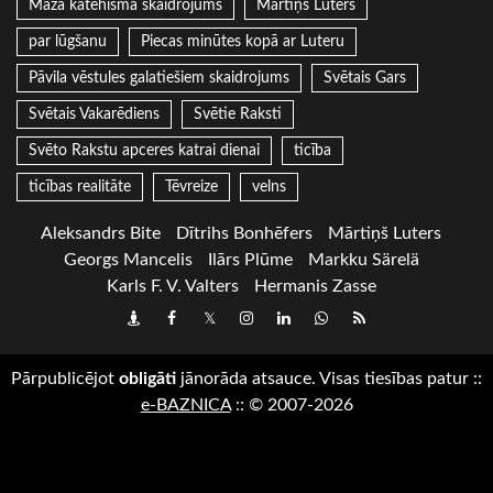
Mazā katehisma skaidrojums
Mārtiņš Luters
par lūgšanu
Piecas minūtes kopā ar Luteru
Pāvila vēstules galatiešiem skaidrojums
Svētais Gars
Svētais Vakarēdiens
Svētie Raksti
Svēto Rakstu apceres katrai dienai
ticība
ticības realitāte
Tēvreize
velns
Aleksandrs Bite
Dītrihs Bonhēfers
Mārtiņš Luters
Georgs Mancelis
Ilārs Plūme
Markku Särelä
Karls F. V. Valters
Hermanis Zasse
Draugiem
Facebook
Twitter
Instagram
LinkedIn
whatsapp
RSS
Pārpublicējot
obligāti
jānorāda atsauce. Visas tiesības patur
::
e-BAZNICA
::
© 2007-2026