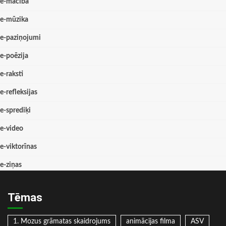
e-mācība
e-mūzika
e-paziņojumi
e-poēzija
e-raksti
e-refleksijas
e-sprediķi
e-video
e-viktorīnas
e-ziņas
Tēmas
1. Mozus grāmatas skaidrojums
animācijas filma
ASV