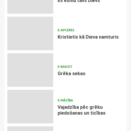
Es esmu tavs Dievs
E-APCERES
Kristietis kā Dieva namturis
E-RAKSTI
Grēka sekas
E-MĀCĪBA
Vajadzība pēc grēku
piedošanas un ticības