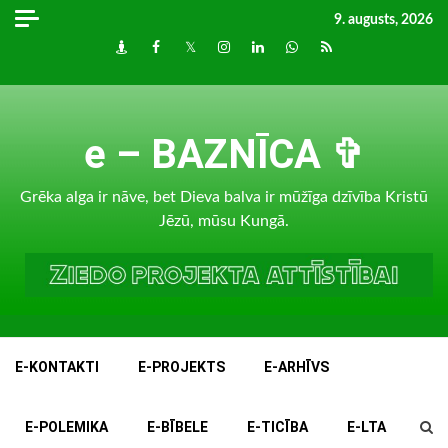
Skip
9. augusts, 2026
to
Draugiem
Facebook
Twitter
Instagram
LinkedIn
whatsapp
RSS
content
e – BAZNĪCA ✞
Grēka alga ir nāve, bet Dieva balva ir mūžīga dzīvība Kristū
Jēzū, mūsu Kungā.
E-KONTAKTI
E-PROJEKTS
E-ARHĪVS
E-POLEMIKA
E-BĪBELE
E-TICĪBA
E-LTA