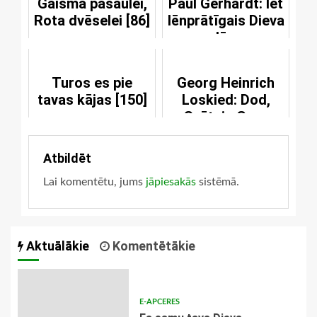
Gaisma pasaulei,
Paul Gerhardt: Iet
Rota dvēselei [86]
lēnprātīgais Dieva
Jērs
Turos es pie
Georg Heinrich
tavas kājas [150]
Loskied: Dod,
Svētais Gars
Atbildēt
Lai komentētu, jums
jāpiesakās
sistēmā.
Aktuālākie
Komentētākie
E-APCERES