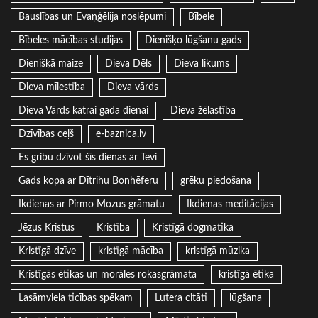
Bauslības un Evaņģēlija noslēpumi
Bībele
Bībeles mācības studijas
Dienišķo lūgšanu gads
Dienišķā maize
Dieva Dēls
Dieva likums
Dieva mīlestība
Dieva vārds
Dieva Vārds katrai gada dienai
Dieva žēlastība
Dzīvības ceļš
e-baznica.lv
Es gribu dzīvot šīs dienas ar Tevi
Gads kopa ar Dītrihu Bonhēferu
grēku piedošana
Ikdienas ar Pirmo Mozus grāmatu
Ikdienas meditācijas
Jēzus Kristus
Kristība
Kristīgā dogmatika
Kristīgā dzīve
kristīgā mācība
kristīgā mūzika
Kristīgās ētikas un morāles rokasgrāmata
kristīgā ētika
Lasāmviela ticības spēkam
Lutera citāti
lūgšana