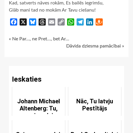
Kad, satverts nāves rokām, Es bailēs iegrimšu,
Glāb mani tad no mokām Ar Tavu ciešanu!
Facebook
X
Bluesky
Threads
Email
Copy
WhatsApp
Telegram
LinkedIn
Draugiem
Link
Continue
« Ne Par…, ne Pret…, bet Ar…
Dāvida dziesma pamācībai »
Reading
Ieskaties
Johann Michael
Nāc, Tu latvju
Altenberg: Tu,
Pestītājs
mazais pulciņ,
nebīsties