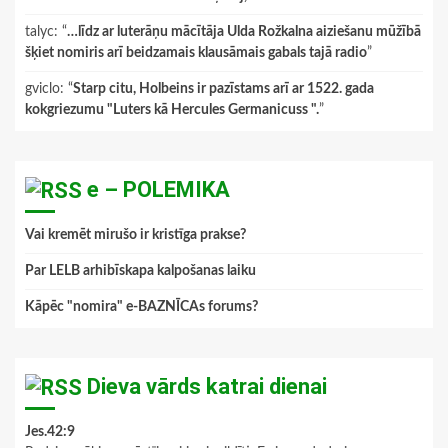
talyc
: “
…līdz ar luterāņu mācītāja Ulda Rožkalna aiziešanu mūžībā
šķiet nomiris arī beidzamais klausāmais gabals tajā radio
”
gviclo
: “
Starp citu, Holbeins ir pazīstams arī ar 1522. gada
kokgriezumu "Luters kā Hercules Germanicuss ".
”
e – POLEMIKA
Vai kremēt mirušo ir kristīga prakse?
Par LELB arhibīskapa kalpošanas laiku
Kāpēc "nomira" e-BAZNĪCAs forums?
Dieva vārds katrai dienai
Jes.42:9