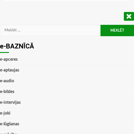
Meklēt:
e-BAZNĪCĀ
e-apceres
e-aptaujas
e-audio
e-bildes
e-intervijas
e-joki
e-lūgšanas