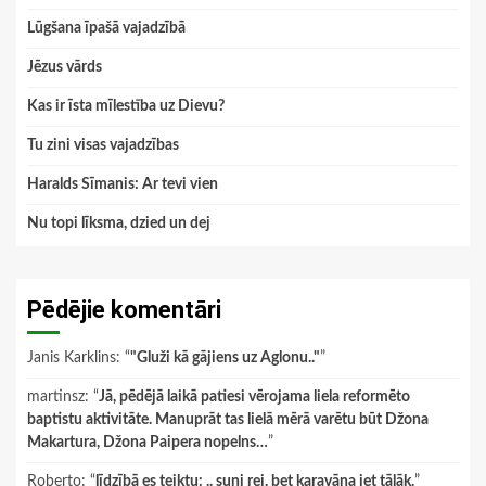
Lūgšana īpašā vajadzībā
Jēzus vārds
Kas ir īsta mīlestība uz Dievu?
Tu zini visas vajadzības
Haralds Sīmanis: Ar tevi vien
Nu topi līksma, dzied un dej
Pēdējie komentāri
Janis Karklins
: “
"Gluži kā gājiens uz Aglonu.."
”
martinsz
: “
Jā, pēdējā laikā patiesi vērojama liela reformēto
baptistu aktivitāte. Manuprāt tas lielā mērā varētu būt Džona
Makartura, Džona Paipera nopelns…
”
Roberto
: “
līdzībā es teiktu: .. suņi rej, bet karavāna iet tālāk.
”