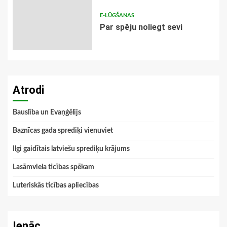
E-LŪGŠANAS
Par spēju noliegt sevi
Atrodi
Bauslība un Evaņģēlijs
Baznīcas gada sprediķi vienuviet
Ilgi gaidītais latviešu sprediķu krājums
Lasāmviela ticības spēkam
Luteriskās ticības apliecības
Ienāc