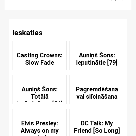
Reading
Ieskaties
Casting Crowns:
Auniņš Šons:
Slow Fade
Ieputinātie [79]
Auniņš Šons:
Pagremdēšana
Totālā
vai slīcināšana
izpārdošana [56]
Elvis Presley:
DC Talk: My
Always on my
Friend [So Long]