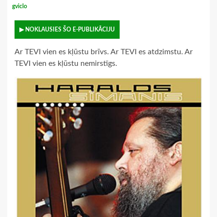
gviclo
▶ NOKLAUSIES ŠO E-PUBLIKĀCIJU
Ar TEVI vien es kļūstu brīvs. Ar TEVI es atdzimstu. Ar
TEVI vien es kļūstu nemirstīgs.