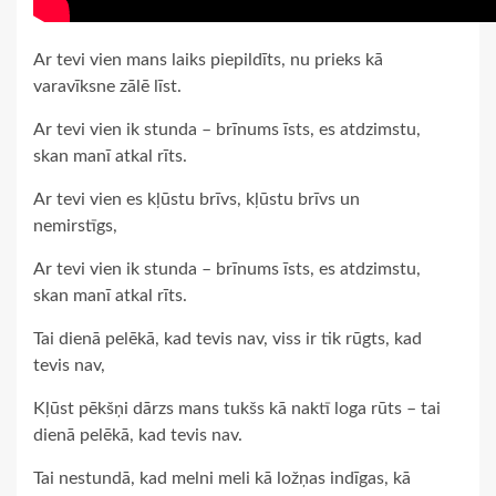
Ar tevi vien mans laiks piepildīts, nu prieks kā
varavīksne zālē līst.
Ar tevi vien ik stunda – brīnums īsts, es atdzimstu,
skan manī atkal rīts.
Ar tevi vien es kļūstu brīvs, kļūstu brīvs un
nemirstīgs,
Ar tevi vien ik stunda – brīnums īsts, es atdzimstu,
skan manī atkal rīts.
Tai dienā pelēkā, kad tevis nav, viss ir tik rūgts, kad
tevis nav,
Kļūst pēkšņi dārzs mans tukšs kā naktī loga rūts – tai
dienā pelēkā, kad tevis nav.
Tai nestundā, kad melni meli kā ložņas indīgas, kā