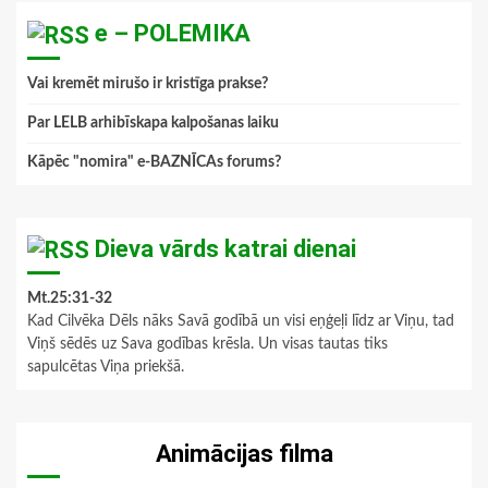
e – POLEMIKA
Vai kremēt mirušo ir kristīga prakse?
Par LELB arhibīskapa kalpošanas laiku
Kāpēc "nomira" e-BAZNĪCAs forums?
Dieva vārds katrai dienai
Mt.25:31-32
Kad Cilvēka Dēls nāks Savā godībā un visi eņģeļi līdz ar Viņu, tad
Viņš sēdēs uz Sava godības krēsla. Un visas tautas tiks
sapulcētas Viņa priekšā.
Animācijas filma