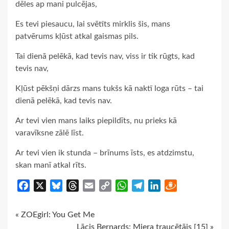
dēles ap mani pulcējas,
Es tevi piesaucu, lai svētīts mirklis šis, mans
patvērums kļūst atkal gaismas pils.
Tai dienā pelēkā, kad tevis nav, viss ir tik rūgts, kad
tevis nav,
Kļūst pēkšņi dārzs mans tukšs kā naktī loga rūts – tai
dienā pelēkā, kad tevis nav.
Ar tevi vien mans laiks piepildīts, nu prieks kā
varavīksne zālē līst.
Ar tevi vien ik stunda – brīnums īsts, es atdzimstu,
skan manī atkal rīts.
Facebook
X
Bluesky
Threads
Email
Copy
WhatsApp
Telegram
LinkedIn
Draugiem
Link
Continue
« ZOEgirl: You Get Me
Lācis Bernards: Miera traucētājs [15] »