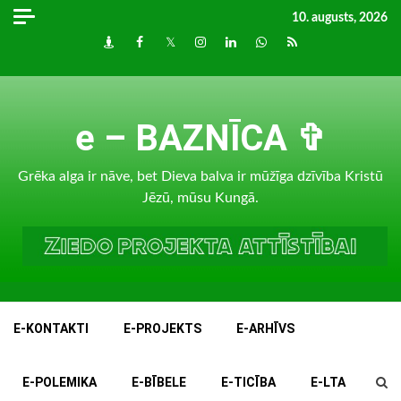
Skip
10. augusts, 2026
to
Draugiem
Facebook
Twitter
Instagram
LinkedIn
whatsapp
RSS
content
e – BAZNĪCA ✞
Grēka alga ir nāve, bet Dieva balva ir mūžīga dzīvība Kristū
Jēzū, mūsu Kungā.
E-KONTAKTI
E-PROJEKTS
E-ARHĪVS
E-POLEMIKA
E-BĪBELE
E-TICĪBA
E-LTA