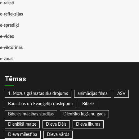
e-raksti
e-refleksijas
e-sprediķi
e-video
e-viktorīnas
e-ziņas
Tēmas
1. Mozus grāmatas skaidrojums
animācijas filma
ASV
Bauslības un Evaņģēlija noslēpumi
Bībele
Bībeles mācības studijas
Dienišķo lūgšanu gads
Dienišķā maize
Dieva Dēls
Dieva likums
Dieva mīlestība
Dieva vārds