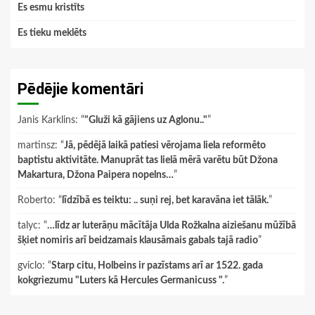
Es esmu kristīts
Es tieku meklēts
Pēdējie komentāri
Janis Karklins
: “
"Gluži kā gājiens uz Aglonu.."
”
martinsz
: “
Jā, pēdējā laikā patiesi vērojama liela reformēto
baptistu aktivitāte. Manuprāt tas lielā mērā varētu būt Džona
Makartura, Džona Paipera nopelns…
”
Roberto
: “
līdzībā es teiktu: .. suņi rej, bet karavāna iet tālāk.
”
talyc
: “
…līdz ar luterāņu mācītāja Ulda Rožkalna aiziešanu mūžībā
šķiet nomiris arī beidzamais klausāmais gabals tajā radio
”
gviclo
: “
Starp citu, Holbeins ir pazīstams arī ar 1522. gada
kokgriezumu "Luters kā Hercules Germanicuss ".
”