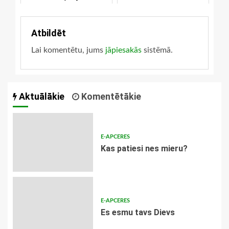
mind
Atbildēt
Lai komentētu, jums
jāpiesakās
sistēmā.
Aktuālākie
Komentētākie
E-APCERES
​Kas patiesi nes mieru?
E-APCERES
Es esmu tavs Dievs