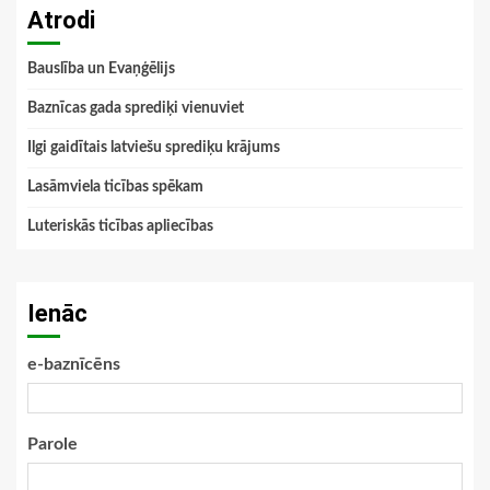
Atrodi
Bauslība un Evaņģēlijs
Baznīcas gada sprediķi vienuviet
Ilgi gaidītais latviešu sprediķu krājums
Lasāmviela ticības spēkam
Luteriskās ticības apliecības
Ienāc
e-baznīcēns
Parole