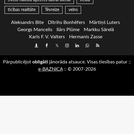
ticības realitāte
Tēvreize
velns
Aleksandrs Bite
Dītrihs Bonhēfers
Mārtiņš Luters
Georgs Mancelis
Ilārs Plūme
Markku Särelä
Karls F. V. Valters
Hermanis Zasse
Draugiem
Facebook
Twitter
Instagram
LinkedIn
whatsapp
RSS
Pārpublicējot
obligāti
jānorāda atsauce. Visas tiesības patur
::
e-BAZNICA
::
© 2007-2026