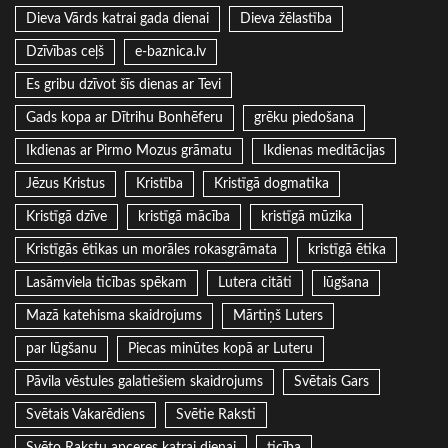
Dieva Vārds katrai gada dienai
Dieva žēlastība
Dzīvības ceļš
e-baznica.lv
Es gribu dzīvot šīs dienas ar Tevi
Gads kopa ar Dītrihu Bonhēferu
grēku piedošana
Ikdienas ar Pirmo Mozus grāmatu
Ikdienas meditācijas
Jēzus Kristus
Kristība
Kristīgā dogmatika
Kristīgā dzīve
kristīgā mācība
kristīgā mūzika
Kristīgās ētikas un morāles rokasgrāmata
kristīgā ētika
Lasāmviela ticības spēkam
Lutera citāti
lūgšana
Mazā katehisma skaidrojums
Mārtiņš Luters
par lūgšanu
Piecas minūtes kopā ar Luteru
Pāvila vēstules galatiešiem skaidrojums
Svētais Gars
Svētais Vakarēdiens
Svētie Raksti
Svēto Rakstu apceres katrai dienai
ticība