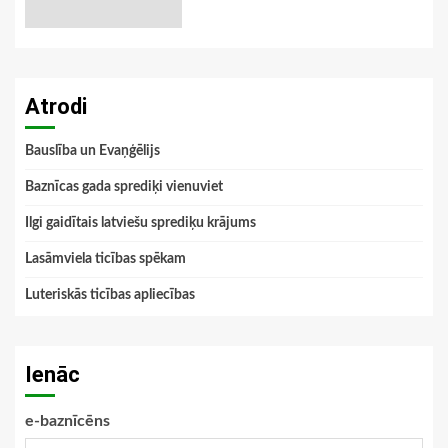
Atrodi
Bauslība un Evaņģēlijs
Baznīcas gada sprediķi vienuviet
Ilgi gaidītais latviešu sprediķu krājums
Lasāmviela ticības spēkam
Luteriskās ticības apliecības
Ienāc
e-baznīcēns