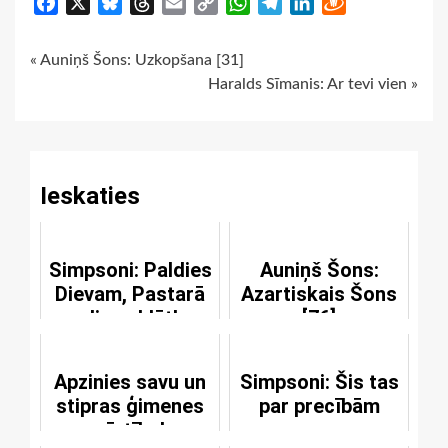
Facebook
X
Bluesky
Threads
Email
Copy
WhatsApp
Telegram
LinkedIn
Draugiem
Link
Continue
« Auniņš Šons: Uzkopšana [31]
Haralds Sīmanis: Ar tevi vien »
Reading
Ieskaties
Simpsoni: Paldies
Auniņš Šons:
Dievam, Pastarā
Azartiskais Šons
diena klāt!
[76]
Apzinies savu un
Simpsoni: Šis tas
stipras ģimenes
par precībām
vērtību!