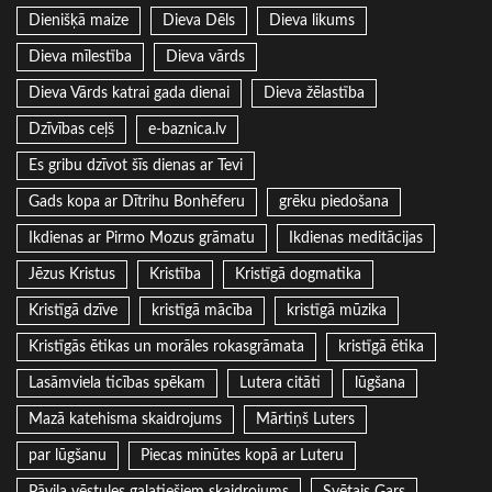
Dienišķā maize
Dieva Dēls
Dieva likums
Dieva mīlestība
Dieva vārds
Dieva Vārds katrai gada dienai
Dieva žēlastība
Dzīvības ceļš
e-baznica.lv
Es gribu dzīvot šīs dienas ar Tevi
Gads kopa ar Dītrihu Bonhēferu
grēku piedošana
Ikdienas ar Pirmo Mozus grāmatu
Ikdienas meditācijas
Jēzus Kristus
Kristība
Kristīgā dogmatika
Kristīgā dzīve
kristīgā mācība
kristīgā mūzika
Kristīgās ētikas un morāles rokasgrāmata
kristīgā ētika
Lasāmviela ticības spēkam
Lutera citāti
lūgšana
Mazā katehisma skaidrojums
Mārtiņš Luters
par lūgšanu
Piecas minūtes kopā ar Luteru
Pāvila vēstules galatiešiem skaidrojums
Svētais Gars