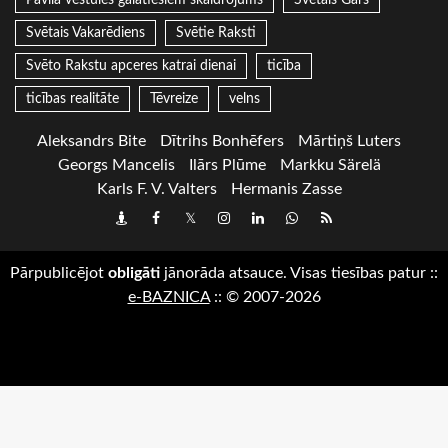
Svētais Vakarēdiens
Svētie Raksti
Svēto Rakstu apceres katrai dienai
ticība
ticības realitāte
Tēvreize
velns
Aleksandrs Bite
Dītrihs Bonhēfers
Mārtiņš Luters
Georgs Mancelis
Ilārs Plūme
Markku Särelä
Karls F. V. Valters
Hermanis Zasse
Draugiem
Facebook
Twitter
Instagram
LinkedIn
whatsapp
RSS
Pārpublicējot
obligāti
jānorāda atsauce. Visas tiesības patur
::
e-BAZNICA
::
© 2007-2026