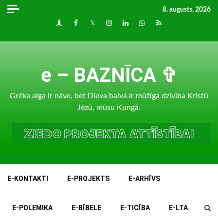
Skip
8. augusts, 2026
to
Draugiem
Facebook
Twitter
Instagram
LinkedIn
whatsapp
RSS
content
e – BAZNĪCA ✞
Grēka alga ir nāve, bet Dieva balva ir mūžīga dzīvība Kristū
Jēzū, mūsu Kungā.
E-KONTAKTI
E-PROJEKTS
E-ARHĪVS
E-POLEMIKA
E-BĪBELE
E-TICĪBA
E-LTA