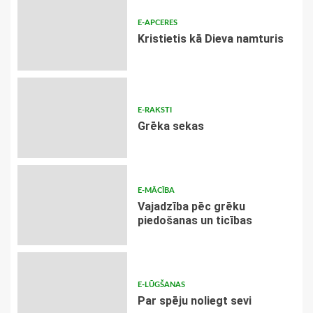
E-APCERES
Kristietis kā Dieva namturis
E-RAKSTI
Grēka sekas
E-MĀCĪBA
Vajadzība pēc grēku
piedošanas un ticības
E-LŪGŠANAS
Par spēju noliegt sevi