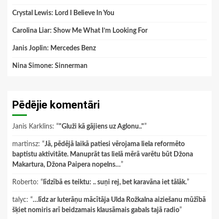
Crystal Lewis: Lord I Believe In You
Carolina Liar: Show Me What I’m Looking For
Janis Joplin: Mercedes Benz
Nina Simone: Sinnerman
Pēdējie komentāri
Janis Karklins
: “
"Gluži kā gājiens uz Aglonu.."
”
martinsz
: “
Jā, pēdējā laikā patiesi vērojama liela reformēto
baptistu aktivitāte. Manuprāt tas lielā mērā varētu būt Džona
Makartura, Džona Paipera nopelns…
”
Roberto
: “
līdzībā es teiktu: .. suņi rej, bet karavāna iet tālāk.
”
talyc
: “
…līdz ar luterāņu mācītāja Ulda Rožkalna aiziešanu mūžībā
šķiet nomiris arī beidzamais klausāmais gabals tajā radio
”