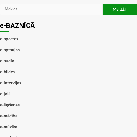
Meklēt:
e-BAZNĪCĀ
e-apceres
e-aptaujas
e-audio
e-bildes
e-intervijas
e-joki
e-lūgšanas
e-mācība
e-mūzika