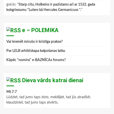
gviclo
: “
Starp citu, Holbeins ir pazīstams arī ar 1522. gada
kokgriezumu "Luters kā Hercules Germanicuss ".
”
e – POLEMIKA
Vai kremēt mirušo ir kristīga prakse?
Par LELB arhibīskapa kalpošanas laiku
Kāpēc "nomira" e-BAZNĪCAs forums?
Dieva vārds katrai dienai
Mt.7:7
Lūdziet, tad jums taps dots; meklējiet, tad jūs atradīsit;
klaudziniet, tad jums taps atvērts.