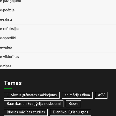
e-paziņojumi
e-poēzija
e-raksti
e-refleksijas
e-sprediķi
e-video
e-viktorīnas
e-ziņas
Tēmas
1. Mozus grāmatas skaidrojums
animācijas filma
ASV
Bauslības un Evaņģēlija noslēpumi
Bībele
Bībeles mācības studijas
Dienišķo lūgšanu gads