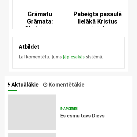
Grāmatu
Pabeigta pasaulē
Grāmata:
lielākā Kristus
Skaistuma
statuja
karaliene [20]
Atbildēt
Lai komentētu, jums
jāpiesakās
sistēmā.
Aktuālākie
Komentētākie
E-APCERES
Es esmu tavs Dievs