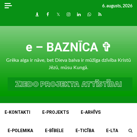
Skip
6. augusts, 2026
to
Draugiem
Facebook
Twitter
Instagram
LinkedIn
whatsapp
RSS
content
e – BAZNĪCA ✞
Grēka alga ir nāve, bet Dieva balva ir mūžīga dzīvība Kristū
Jēzū, mūsu Kungā.
E-KONTAKTI
E-PROJEKTS
E-ARHĪVS
E-POLEMIKA
E-BĪBELE
E-TICĪBA
E-LTA