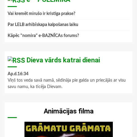
Vai kremēt mirušo ir kristīga prakse?
Par LELB arhibīskapa kalpošanas laiku
Kāpēc "nomira" e-BAZNĪCAs forums?
Dieva vārds katrai dienai
Ap.d.16:34
Viņš tos veda savā namā, sēdināja pie galda un priecājās ar visu
savu namu, ka ticēja Dievam.
Animācijas filma