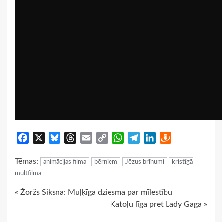
Facebook
X
Bluesky
Threads
Email
Copy
WhatsApp
Telegram
LinkedIn
Draugiem
Link
Tēmas:
animācijas filma
bērniem
Jēzus brīnumi
kristīgā
multfilma
Continue
« Žoržs Siksna: Muļķīga dziesma par mīlestību
Katoļu līga pret Lady Gaga »
Reading