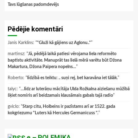
Tavs lūgšanas padomdevējs
Pēdējie komentāri
Janis Karklins
: “
"Gluži kā gājiens uz Aglonu.."
”
martinsz
: “
Jā, pēdējā laikā patiesi vērojama liela reformēto
baptistu aktivitāte. Manuprāt tas lielā mērā varētu būt Džona
Makartura, Džona Paipera nopelns…
”
Roberto
: “
līdzībā es teiktu: .. suņi rej, bet karavāna iet tālāk.
”
talyc
: “
…līdz ar luterāņu mācītāja Ulda Rožkalna aiziešanu mūžībā
šķiet nomiris arī beidzamais klausāmais gabals tajā radio
”
gviclo
: “
Starp citu, Holbeins ir pazīstams arī ar 1522. gada
kokgriezumu "Luters kā Hercules Germanicuss ".
”
e – POLEMIKA