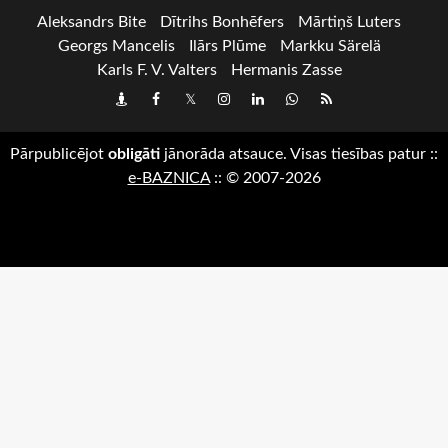
Aleksandrs Bite
Dītrihs Bonhēfers
Mārtiņš Luters
Georgs Mancelis
Ilārs Plūme
Markku Särelä
Karls F. V. Valters
Hermanis Zasse
Draugiem
Facebook
Twitter
Instagram
LinkedIn
whatsapp
RSS
Pārpublicējot
obligāti
jānorāda atsauce. Visas tiesības patur
::
e-BAZNICA
::
© 2007-2026