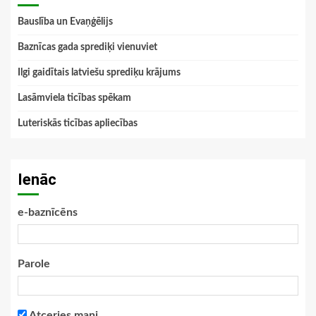
Bauslība un Evaņģēlijs
Baznīcas gada sprediķi vienuviet
Ilgi gaidītais latviešu sprediķu krājums
Lasāmviela ticības spēkam
Luteriskās ticības apliecības
Ienāc
e-baznīcēns
Parole
Atceries mani