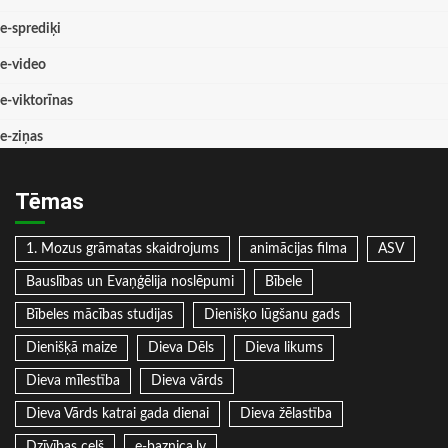
e-sprediķi
e-video
e-viktorīnas
e-ziņas
Tēmas
1. Mozus grāmatas skaidrojums
animācijas filma
ASV
Bauslības un Evaņģēlija noslēpumi
Bībele
Bībeles mācības studijas
Dienišķo lūgšanu gads
Dienišķā maize
Dieva Dēls
Dieva likums
Dieva mīlestība
Dieva vārds
Dieva Vārds katrai gada dienai
Dieva žēlastība
Dzīvības ceļš
e-baznica.lv