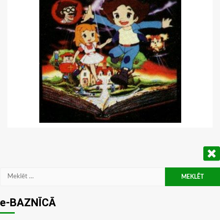
Meklēt:
e-BAZNĪCĀ