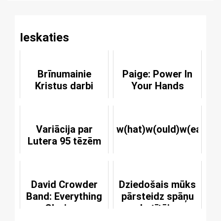
Ieskaties
Brīnumainie
Paige: Power In
Kristus darbi
Your Hands
Variācija par
w(hat)w(ould)w(ear).j
Lutera 95 tēzēm
David Crowder
Dziedošais mūks
Band: Everything
pārsteidz spāņu
Glorious
skatītājus