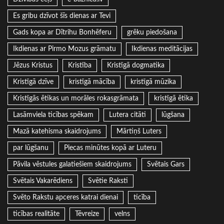
Es gribu dzīvot šīs dienas ar Tevi
Gads kopa ar Dītrihu Bonhēferu
grēku piedošana
Ikdienas ar Pirmo Mozus grāmatu
Ikdienas meditācijas
Jēzus Kristus
Kristība
Kristīgā dogmatika
Kristīgā dzīve
kristīgā mācība
kristīgā mūzika
Kristīgās ētikas un morāles rokasgrāmata
kristīgā ētika
Lasāmviela ticības spēkam
Lutera citāti
lūgšana
Mazā katehisma skaidrojums
Mārtiņš Luters
par lūgšanu
Piecas minūtes kopā ar Luteru
Pāvila vēstules galatiešiem skaidrojums
Svētais Gars
Svētais Vakarēdiens
Svētie Raksti
Svēto Rakstu apceres katrai dienai
ticība
ticības realitāte
Tēvreize
velns