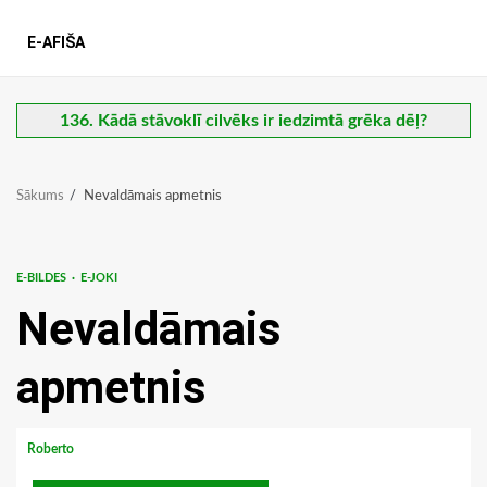
E-AFIŠA
136. Kādā stāvoklī cilvēks ir iedzimtā grēka dēļ?
Sākums
Nevaldāmais apmetnis
E-BILDES
E-JOKI
Nevaldāmais
apmetnis
Roberto