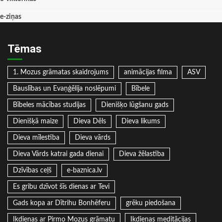
e-ziņas
Tēmas
1. Mozus grāmatas skaidrojums
animācijas filma
ASV
Bauslības un Evaņģēlija noslēpumi
Bībele
Bībeles mācības studijas
Dienišķo lūgšanu gads
Dienišķā maize
Dieva Dēls
Dieva likums
Dieva mīlestība
Dieva vārds
Dieva Vārds katrai gada dienai
Dieva žēlastība
Dzīvības ceļš
e-baznica.lv
Es gribu dzīvot šīs dienas ar Tevi
Gads kopa ar Dītrihu Bonhēferu
grēku piedošana
Ikdienas ar Pirmo Mozus grāmatu
Ikdienas meditācijas