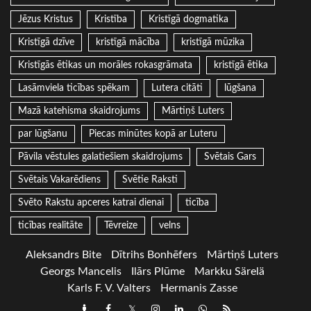
Jēzus Kristus
Kristība
Kristīgā dogmatika
Kristīgā dzīve
kristīgā mācība
kristīgā mūzika
Kristīgās ētikas un morāles rokasgrāmata
kristīgā ētika
Lasāmviela ticības spēkam
Lutera citāti
lūgšana
Mazā katehisma skaidrojums
Mārtiņš Luters
par lūgšanu
Piecas minūtes kopā ar Luteru
Pāvila vēstules galatiešiem skaidrojums
Svētais Gars
Svētais Vakarēdiens
Svētie Raksti
Svēto Rakstu apceres katrai dienai
ticība
ticības realitāte
Tēvreize
velns
Aleksandrs Bite
Dītrihs Bonhēfers
Mārtiņš Luters
Georgs Mancelis
Ilārs Plūme
Markku Särelä
Karls F. V. Valters
Hermanis Zasse
Draugiem
Facebook
Twitter
Instagram
LinkedIn
whatsapp
RSS