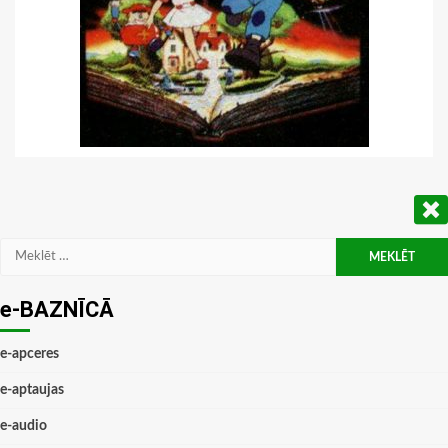
Meklēt:
e-BAZNĪCĀ
e-apceres
e-aptaujas
e-audio