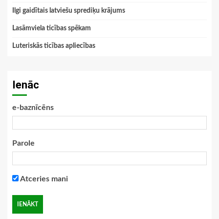
Ilgi gaidītais latviešu sprediķu krājums
Lasāmviela ticības spēkam
Luteriskās ticības apliecības
Ienāc
e-baznīcēns
Parole
Atceries mani