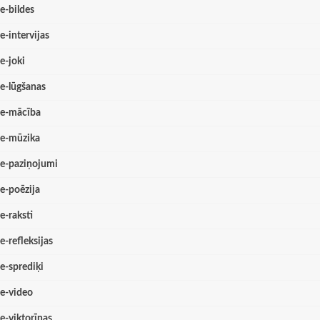
e-bildes
e-intervijas
e-joki
e-lūgšanas
e-mācība
e-mūzika
e-paziņojumi
e-poēzija
e-raksti
e-refleksijas
e-sprediķi
e-video
e-viktorīnas