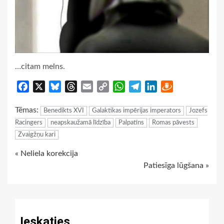
…citam melns.
Facebook
X
Bluesky
Threads
Email
Copy
WhatsApp
Telegram
LinkedIn
Draugiem
Link
Tēmas:
Benedikts XVI
Galaktikas impērijas imperators
Jozefs
Racingers
neapskaužamā līdzība
Palpatīns
Romas pāvests
Zvaigžņu kari
Continue
« Neliela korekcija
Patiesīga lūgšana »
Reading
Ieskaties