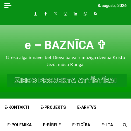
Skip
8. augusts, 2026
to
Draugiem
Facebook
Twitter
Instagram
LinkedIn
whatsapp
RSS
content
e – BAZNĪCA ✞
Grēka alga ir nāve, bet Dieva balva ir mūžīga dzīvība Kristū
Jēzū, mūsu Kungā.
E-KONTAKTI
E-PROJEKTS
E-ARHĪVS
E-POLEMIKA
E-BĪBELE
E-TICĪBA
E-LTA