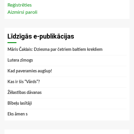
Reģistrēties
Aizmirsi paroli
Līdzīgās e-publikācijas
Māris Čaklais: Dziesma par četriem baltiem krekliem
Lutera zīmogs
Kad paveramies augšup!
Kas ir šis “Vārds”?
Žēlastības dāvanas
Bībeļu lasītāji
Eks āmen s