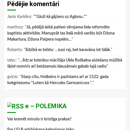
Pēdējie komentāri
Janis Karklins
: “
"Gluži kā gājiens uz Aglonu.."
”
martinsz
: “
Jā, pēdējā laikā patiesi vērojama liela reformēto
baptistu aktivitāte. Manuprāt tas lielā mērā varētu būt Džona
Makartura, Džona Paipera nopelns…
”
Roberto
: “
līdzībā es teiktu: .. suņi rej, bet karavāna iet tālāk.
”
talyc
: “
…līdz ar luterāņu mācītāja Ulda Rožkalna aiziešanu mūžībā
šķiet nomiris arī beidzamais klausāmais gabals tajā radio
”
gviclo
: “
Starp citu, Holbeins ir pazīstams arī ar 1522. gada
kokgriezumu "Luters kā Hercules Germanicuss ".
”
e – POLEMIKA
Vai kremēt mirušo ir kristīga prakse?
Par LELB arhibīskapa kalpošanas laiku