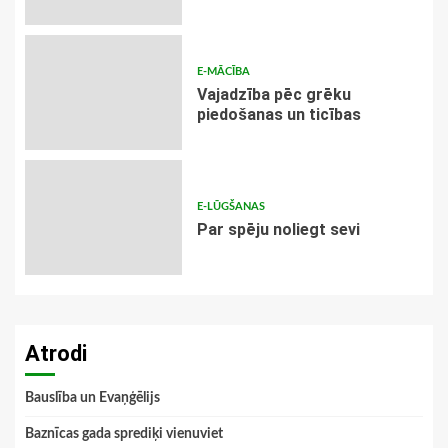
E-MĀCĪBA
Vajadzība pēc grēku
piedošanas un ticības
E-LŪGŠANAS
Par spēju noliegt sevi
Atrodi
Bauslība un Evaņģēlijs
Baznīcas gada sprediķi vienuviet