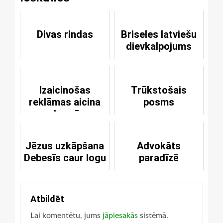
Divas rindas
Briseles latviešu
dievkalpojums
Izaicinošas
Trūkstošais
reklāmas aicina
posms
uz baznīcu
Jēzus uzkāpšana
Advokāts
Debesīs caur logu
paradīzē
Atbildēt
Lai komentētu, jums
jāpiesakās
sistēmā.