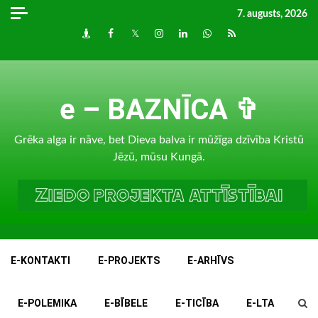
Skip
7. augusts, 2026
to
Draugiem
Facebook
Twitter
Instagram
LinkedIn
whatsapp
RSS
content
e – BAZNĪCA ✞
Grēka alga ir nāve, bet Dieva balva ir mūžīga dzīvība Kristū
Jēzū, mūsu Kungā.
E-KONTAKTI
E-PROJEKTS
E-ARHĪVS
E-POLEMIKA
E-BĪBELE
E-TICĪBA
E-LTA