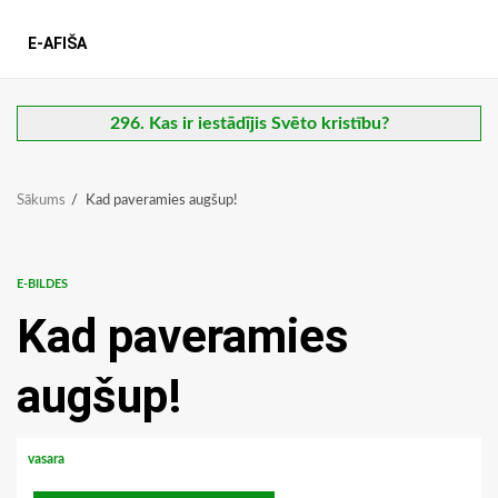
E-AFIŠA
296. Kas ir iestādījis Svēto kristību?
Sākums
Kad paveramies augšup!
E-BILDES
Kad paveramies
augšup!
vasara