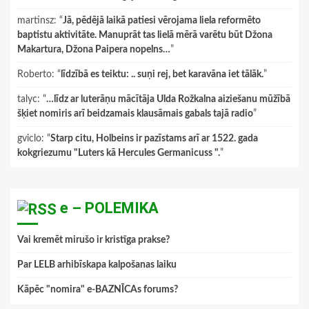
martinsz
: “
Jā, pēdējā laikā patiesi vērojama liela reformēto
baptistu aktivitāte. Manuprāt tas lielā mērā varētu būt Džona
Makartura, Džona Paipera nopelns…
”
Roberto
: “
līdzībā es teiktu: .. suņi rej, bet karavāna iet tālāk.
”
talyc
: “
…līdz ar luterāņu mācītāja Ulda Rožkalna aiziešanu mūžībā
šķiet nomiris arī beidzamais klausāmais gabals tajā radio
”
gviclo
: “
Starp citu, Holbeins ir pazīstams arī ar 1522. gada
kokgriezumu "Luters kā Hercules Germanicuss ".
”
e – POLEMIKA
Vai kremēt mirušo ir kristīga prakse?
Par LELB arhibīskapa kalpošanas laiku
Kāpēc "nomira" e-BAZNĪCAs forums?