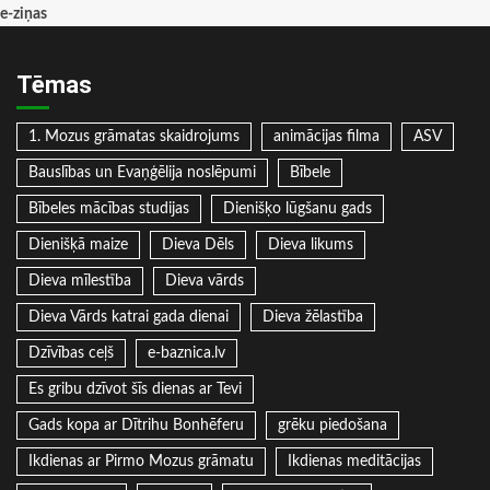
e-ziņas
Tēmas
1. Mozus grāmatas skaidrojums
animācijas filma
ASV
Bauslības un Evaņģēlija noslēpumi
Bībele
Bībeles mācības studijas
Dienišķo lūgšanu gads
Dienišķā maize
Dieva Dēls
Dieva likums
Dieva mīlestība
Dieva vārds
Dieva Vārds katrai gada dienai
Dieva žēlastība
Dzīvības ceļš
e-baznica.lv
Es gribu dzīvot šīs dienas ar Tevi
Gads kopa ar Dītrihu Bonhēferu
grēku piedošana
Ikdienas ar Pirmo Mozus grāmatu
Ikdienas meditācijas