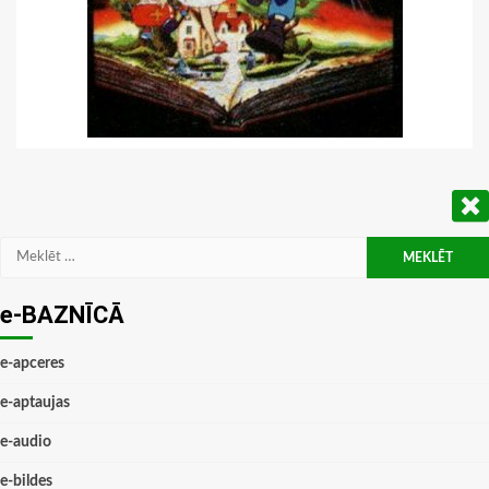
Meklēt:
e-BAZNĪCĀ
e-apceres
e-aptaujas
e-audio
e-bildes