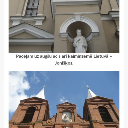
Paceļam uz augšu acis arī kaimiņzemē Lietuvā –
Jonišķos.