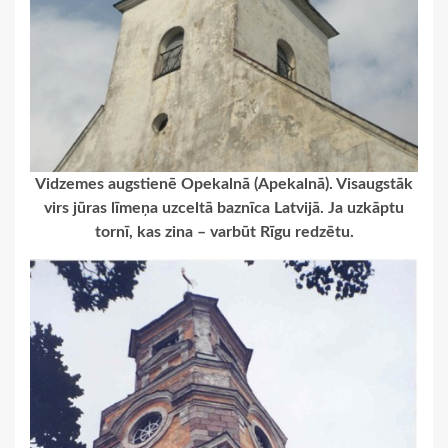
Vidzemes augstienē Opekalnā (Apekalnā). Visaugstāk
virs jūras līmeņa uzceltā baznīca Latvijā. Ja uzkāptu
tornī, kas zina – varbūt Rīgu redzētu.