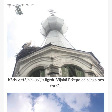
Kāds vietējais uzvijis ligzdu Viļakā Eržepoles pilskalnes
tornī…