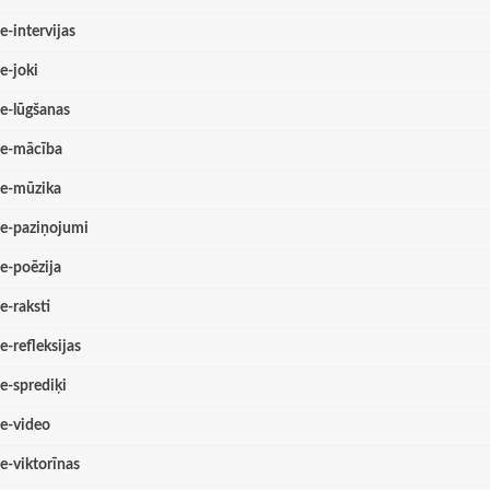
e-intervijas
e-joki
e-lūgšanas
e-mācība
e-mūzika
e-paziņojumi
e-poēzija
e-raksti
e-refleksijas
e-sprediķi
e-video
e-viktorīnas