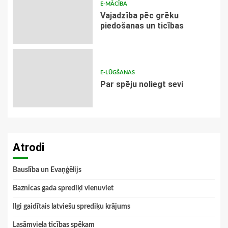
E-MĀCĪBA
Vajadzība pēc grēku
piedošanas un ticības
E-LŪGŠANAS
Par spēju noliegt sevi
Atrodi
Bauslība un Evaņģēlijs
Baznīcas gada sprediķi vienuviet
Ilgi gaidītais latviešu sprediķu krājums
Lasāmviela ticības spēkam