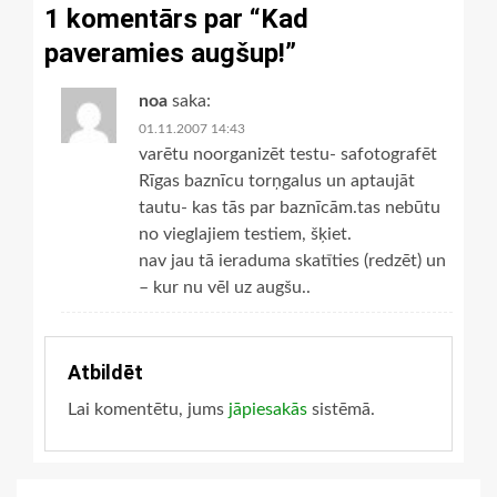
1 komentārs par “
Kad
paveramies augšup!
”
noa
saka:
01.11.2007 14:43
varētu noorganizēt testu- safotografēt
Rīgas baznīcu torņgalus un aptaujāt
tautu- kas tās par baznīcām.tas nebūtu
no vieglajiem testiem, šķiet.
nav jau tā ieraduma skatīties (redzēt) un
– kur nu vēl uz augšu..
Atbildēt
Lai komentētu, jums
jāpiesakās
sistēmā.