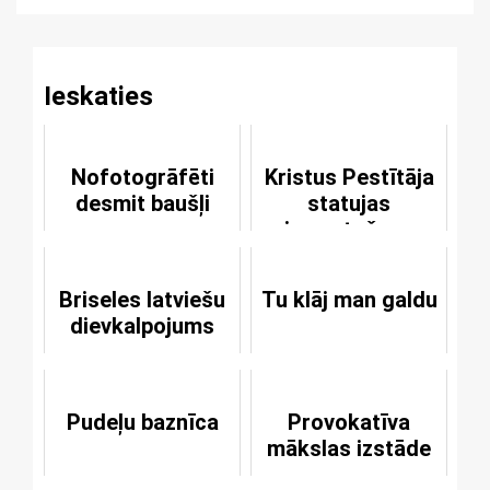
Ieskaties
Nofotogrāfēti
Kristus Pestītāja
desmit baušļi
statujas
izmantošana
reklamās
Briseles latviešu
Tu klāj man galdu
dievkalpojums
Pudeļu baznīca
Provokatīva
mākslas izstāde