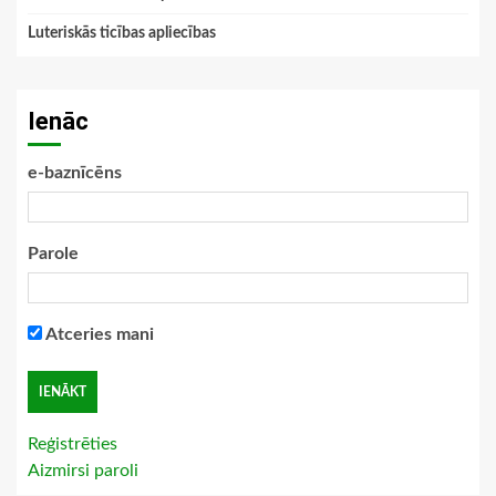
Luteriskās ticības apliecības
Ienāc
e-baznīcēns
Parole
Atceries mani
Reģistrēties
Aizmirsi paroli