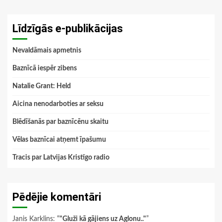
Līdzīgās e-publikācijas
Nevaldāmais apmetnis
Baznīcā iespēr zibens
Natalie Grant: Held
Aicina nenodarboties ar seksu
Blēdīšanās par baznīcēnu skaitu
Vēlas baznīcai atņemt īpašumu
Tracis par Latvijas Kristīgo radio
Pēdējie komentāri
Janis Karklins
: “
"Gluži kā gājiens uz Aglonu.."
”