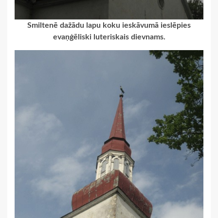
Smiltenē dažādu lapu koku ieskāvumā ieslēpies
evaņģēliski luteriskais dievnams.