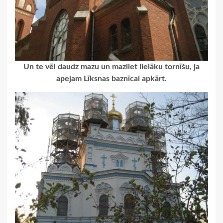
Un te vēl daudz mazu un mazliet lielāku tornīšu, ja
apejam Līksnas baznīcai apkārt.