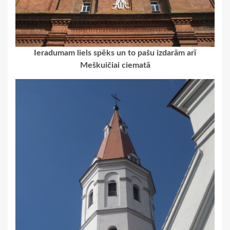
Ieradumam liels spēks un to pašu izdarām arī
Meškuičiai ciematā