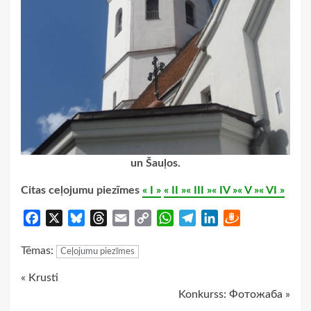
un Šauļos.
Citas ceļojumu piezīmes
« I »
« II »
« III »
« IV »
« V »
« VI »
Facebook
X
Bluesky
Threads
Email
Copy
WhatsApp
Telegram
LinkedIn
Draugiem
Link
Tēmas:
Ceļojumu piezīmes
Continue
« Krusti
Konkurss: Фотожаба »
Reading