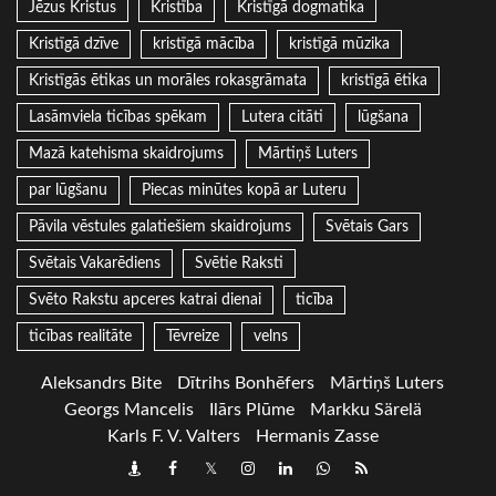
Jēzus Kristus
Kristība
Kristīgā dogmatika
Kristīgā dzīve
kristīgā mācība
kristīgā mūzika
Kristīgās ētikas un morāles rokasgrāmata
kristīgā ētika
Lasāmviela ticības spēkam
Lutera citāti
lūgšana
Mazā katehisma skaidrojums
Mārtiņš Luters
par lūgšanu
Piecas minūtes kopā ar Luteru
Pāvila vēstules galatiešiem skaidrojums
Svētais Gars
Svētais Vakarēdiens
Svētie Raksti
Svēto Rakstu apceres katrai dienai
ticība
ticības realitāte
Tēvreize
velns
Aleksandrs Bite
Dītrihs Bonhēfers
Mārtiņš Luters
Georgs Mancelis
Ilārs Plūme
Markku Särelä
Karls F. V. Valters
Hermanis Zasse
Draugiem
Facebook
Twitter
Instagram
LinkedIn
whatsapp
RSS