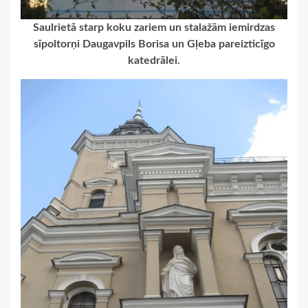
Saulrietā starp koku zariem un stalažām iemirdzas
sīpoltorņi Daugavpils Borisa un Gļeba pareizticīgo
katedrālei.