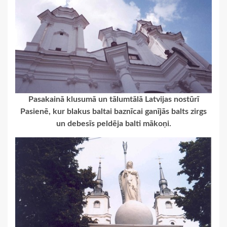
Pasakainā klusumā un tālumtālā Latvijas nostūrī
Pasienē, kur blakus baltai baznīcai ganījās balts zirgs
un debesīs peldēja balti mākoņi.