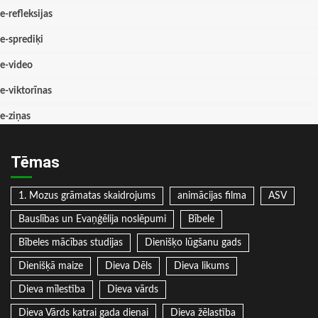
e-refleksijas
e-sprediķi
e-video
e-viktorīnas
e-ziņas
Tēmas
1. Mozus grāmatas skaidrojums
animācijas filma
ASV
Bauslības un Evaņģēlija noslēpumi
Bībele
Bībeles mācības studijas
Dienišķo lūgšanu gads
Dienišķā maize
Dieva Dēls
Dieva likums
Dieva mīlestība
Dieva vārds
Dieva Vārds katrai gada dienai
Dieva žēlastība