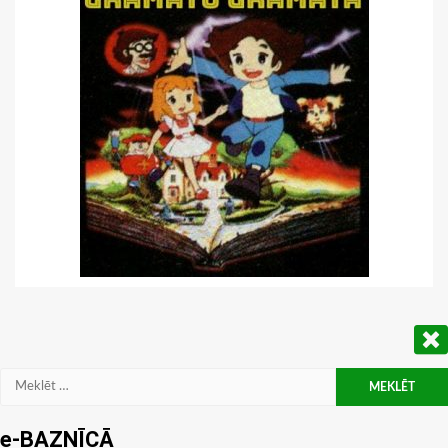
Meklēt:
e-BAZNĪCĀ