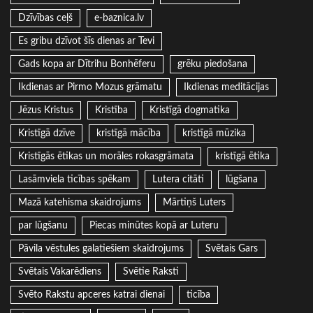
Dzīvības ceļš
e-baznica.lv
Es gribu dzīvot šīs dienas ar Tevi
Gads kopa ar Dītrihu Bonhēferu
grēku piedošana
Ikdienas ar Pirmo Mozus grāmatu
Ikdienas meditācijas
Jēzus Kristus
Kristība
Kristīgā dogmatika
Kristīgā dzīve
kristīgā mācība
kristīgā mūzika
Kristīgās ētikas un morāles rokasgrāmata
kristīgā ētika
Lasāmviela ticības spēkam
Lutera citāti
lūgšana
Mazā katehisma skaidrojums
Mārtiņš Luters
par lūgšanu
Piecas minūtes kopā ar Luteru
Pāvila vēstules galatiešiem skaidrojums
Svētais Gars
Svētais Vakarēdiens
Svētie Raksti
Svēto Rakstu apceres katrai dienai
ticība