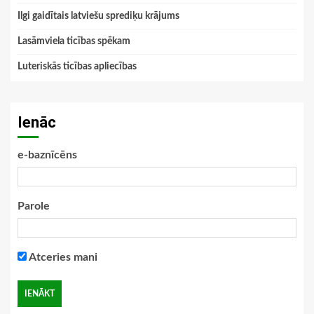
Ilgi gaidītais latviešu sprediķu krājums
Lasāmviela ticības spēkam
Luteriskās ticības apliecības
Ienāc
e-baznīcēns
Parole
Atceries mani