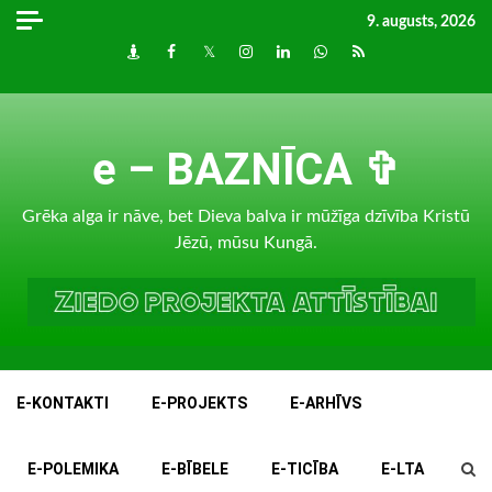
Skip
9. augusts, 2026
to
Draugiem
Facebook
Twitter
Instagram
LinkedIn
whatsapp
RSS
content
e – BAZNĪCA ✞
Grēka alga ir nāve, bet Dieva balva ir mūžīga dzīvība Kristū
Jēzū, mūsu Kungā.
E-KONTAKTI
E-PROJEKTS
E-ARHĪVS
E-POLEMIKA
E-BĪBELE
E-TICĪBA
E-LTA