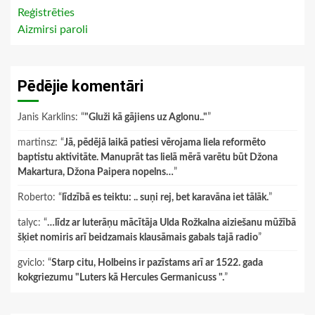
Reģistrēties
Aizmirsi paroli
Pēdējie komentāri
Janis Karklins
: “
"Gluži kā gājiens uz Aglonu.."
”
martinsz
: “
Jā, pēdējā laikā patiesi vērojama liela reformēto
baptistu aktivitāte. Manuprāt tas lielā mērā varētu būt Džona
Makartura, Džona Paipera nopelns…
”
Roberto
: “
līdzībā es teiktu: .. suņi rej, bet karavāna iet tālāk.
”
talyc
: “
…līdz ar luterāņu mācītāja Ulda Rožkalna aiziešanu mūžībā
šķiet nomiris arī beidzamais klausāmais gabals tajā radio
”
gviclo
: “
Starp citu, Holbeins ir pazīstams arī ar 1522. gada
kokgriezumu "Luters kā Hercules Germanicuss ".
”