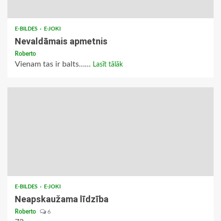
E-BILDES
E-JOKI
Nevaldāmais apmetnis
Roberto
Vienam tas ir balts…...
Lasīt tālāk
E-BILDES
E-JOKI
Neapskaužama līdzība
Roberto
6