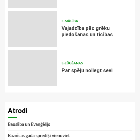
E-MĀCĪBA
Vajadzība pēc grēku
piedošanas un ticības
E-LŪGŠANAS
Par spēju noliegt sevi
Atrodi
Bauslība un Evaņģēlijs
Baznīcas gada sprediķi vienuviet