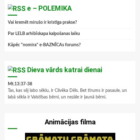
e – POLEMIKA
Vai kremēt mirušo ir kristīga prakse?
Par LELB arhibīskapa kalpošanas laiku
Kāpēc "nomira" e-BAZNĪCAs forums?
Dieva vārds katrai dienai
Mt.13:37-38
Tas, kas sēj labo sēklu, ir Cilvēka Dēls. Bet tīrums ir pasaule, un
labā sēkla ir Valstības bērni, un nezāle ir ļaunā bērni.
Animācijas filma