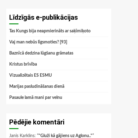
Līdzīgās e-publikācijas
Tas Kungs bija neapmierināts ar saķīmiķoto
Vaj man nebūs līgsmoties? [93]
Baznīcā dedzina lūgšanu grāmatas
Kristus brīvība
Vizualizētais ES ESMU
Marijas pasludināšanas dienā
Pasaule lamā mani par velnu
Pēdējie komentāri
Janis Karklins
: “
"Gluži kā gājiens uz Aglonu.."
”