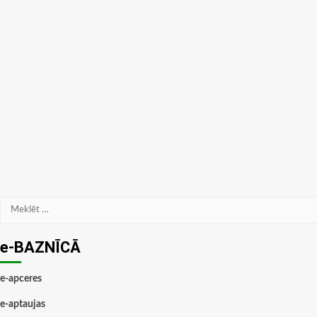
Meklēt:
e-BAZNĪCĀ
e-apceres
e-aptaujas