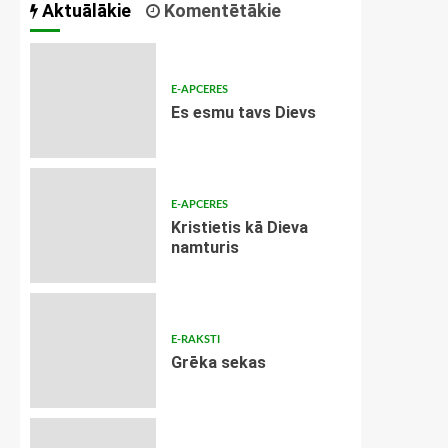
Aktuālākie
Komentētākie
E-APCERES
Es esmu tavs Dievs
E-APCERES
Kristietis kā Dieva
namturis
E-RAKSTI
Grēka sekas