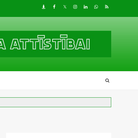
Draugiem
Facebook
Twitter
Instagram
LinkedIn
whatsapp
RSS