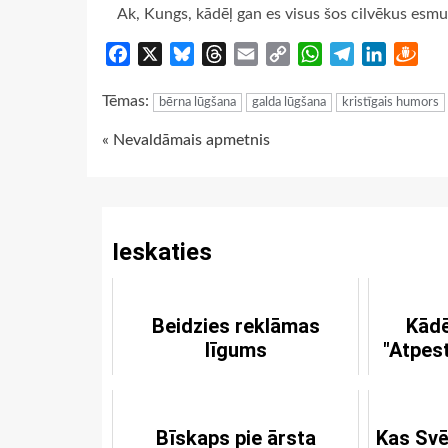
Ak, Kungs, kādēļ gan es visus šos cilvēkus esmu 
Facebook
X
Bluesky
Threads
Email
Copy
WhatsApp
Telegram
LinkedIn
Dra
Link
Tēmas:
bērna lūgšana
galda lūgšana
kristīgais humors
Continue
« Nevaldāmais apmetnis
Reading
Ieskaties
Beidzies reklāmas
Kādē
līgums
"Atpes
Bīskaps pie ārsta
Kas Svē