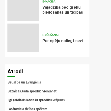
E-MĀCĪBA
Vajadzība pēc grēku
piedošanas un ticības
E-LŪGŠANAS
Par spēju noliegt sevi
Atrodi
Bauslība un Evaņģēlijs
Baznīcas gada sprediķi vienuviet
Ilgi gaidītais latviešu sprediķu krājums
Lasāmviela ticības spēkam