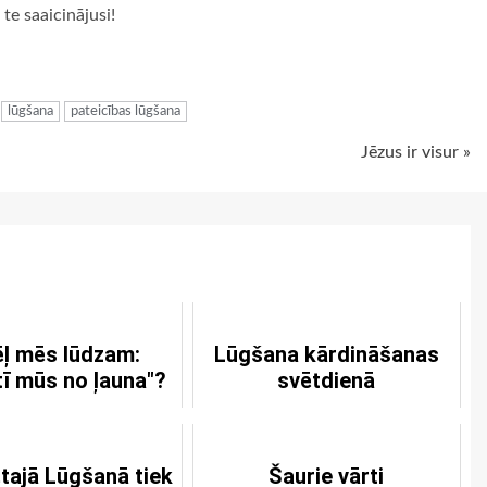
te saaicinājusi!
ugiem
lūgšana
pateicības lūgšana
Jēzus ir visur »
ļ mēs lūdzam:
Lūgšana kārdināšanas
tī mūs no ļauna"?
svētdienā
tajā Lūgšanā tiek
Šaurie vārti