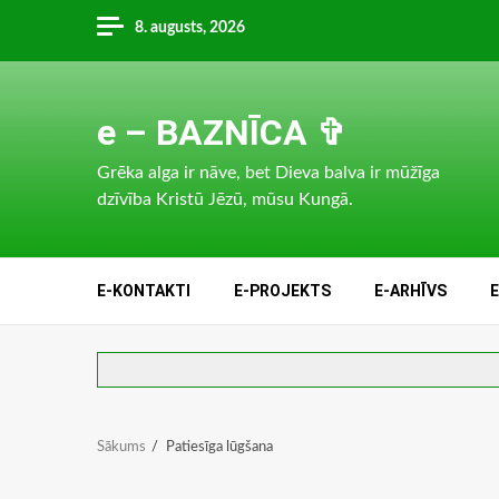
Skip
8. augusts, 2026
to
content
e – BAZNĪCA ✞
Grēka alga ir nāve, bet Dieva balva ir mūžīga
dzīvība Kristū Jēzū, mūsu Kungā.
E-KONTAKTI
E-PROJEKTS
E-ARHĪVS
Sākums
Patiesīga lūgšana