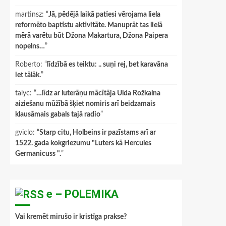
martinsz
: “
Jā, pēdējā laikā patiesi vērojama liela
reformēto baptistu aktivitāte. Manuprāt tas lielā
mērā varētu būt Džona Makartura, Džona Paipera
nopelns…
”
Roberto
: “
līdzībā es teiktu: .. suņi rej, bet karavāna
iet tālāk.
”
talyc
: “
…līdz ar luterāņu mācītāja Ulda Rožkalna
aiziešanu mūžībā šķiet nomiris arī beidzamais
klausāmais gabals tajā radio
”
gviclo
: “
Starp citu, Holbeins ir pazīstams arī ar
1522. gada kokgriezumu "Luters kā Hercules
Germanicuss ".
”
e – POLEMIKA
Vai kremēt mirušo ir kristīga prakse?