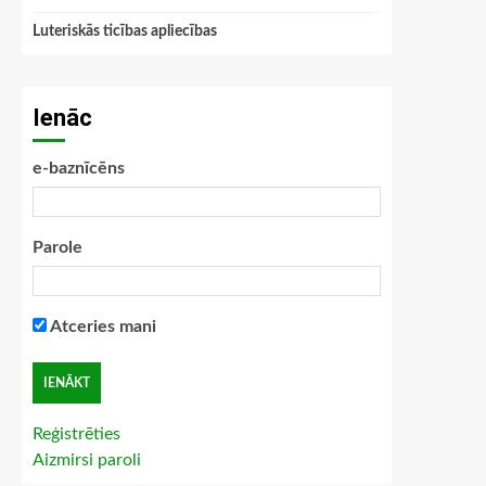
Luteriskās ticības apliecības
Ienāc
e-baznīcēns
Parole
Atceries mani
Reģistrēties
Aizmirsi paroli