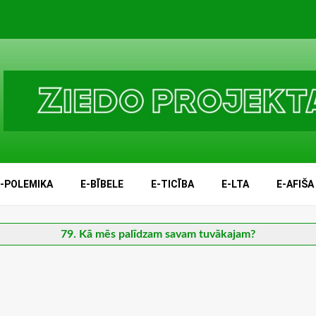
E-POLEMIKA
E-BĪBELE
E-TICĪBA
E-LTA
E-AFIŠA
79. Kā mēs palīdzam savam tuvākajam?