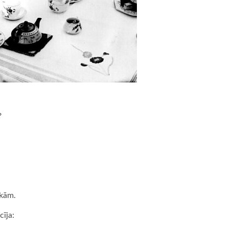
?
akām.
cīja: