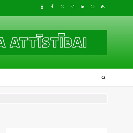
Draugiem
Facebook
Twitter
Instagram
LinkedIn
whatsapp
RSS