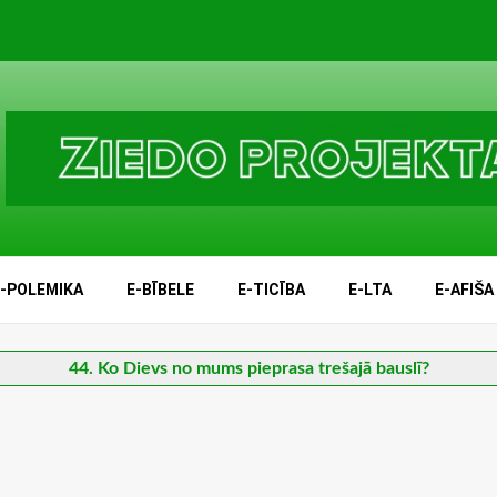
E-POLEMIKA
E-BĪBELE
E-TICĪBA
E-LTA
E-AFIŠA
44. Ko Dievs no mums pieprasa trešajā bauslī?