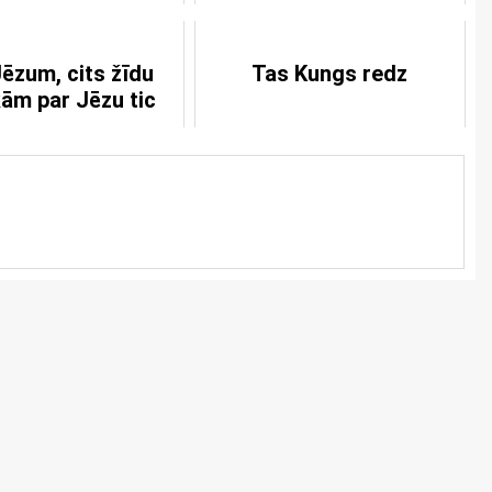
Jēzum, cits žīdu
Tas Kungs redz
ām par Jēzu tic