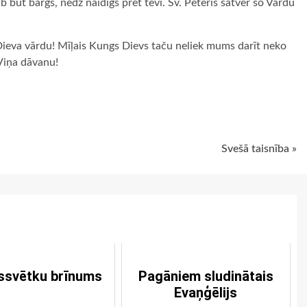
ib būt bargs, nedz naidīgs pret tevi. Sv. Pēteris satver šo Vārdu
er Dieva vārdu! Mīļais Kungs Dievs taču neliek mums darīt neko
 Viņa dāvanu!
ugiem
Svešā taisnība »
ssvētku brīnums
Pagāniem sludinātais
Evaņģēlijs