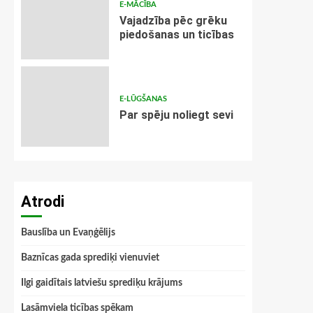
E-MĀCĪBA
Vajadzība pēc grēku
piedošanas un ticības
E-LŪGŠANAS
Par spēju noliegt sevi
Atrodi
Bauslība un Evaņģēlijs
Baznīcas gada sprediķi vienuviet
Ilgi gaidītais latviešu sprediķu krājums
Lasāmviela ticības spēkam