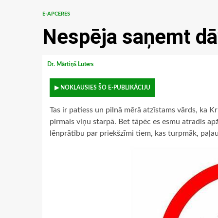
E-APCERES
Nespēja saņemt d
Dr. Mārtiņš Luters
▶ NOKLAUSIES ŠO E-PUBLIKĀCIJU
Tas ir patiess un pilnā mērā atzīstams vārds, ka Kr
pirmais viņu starpā. Bet tāpēc es esmu atradis apž
lēnprātību par priekšzīmi tiem, kas turpmāk, paļa