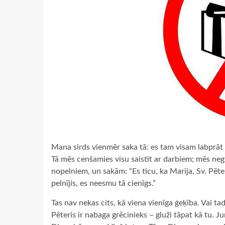
Mana sirds vienmēr saka tā: es tam visam labprāt ti
Tā mēs cenšamies visu saistīt ar darbiem; mēs neg
nopelniem, un sakām: “Es ticu, ka Marija, Sv. Pēter
pelnījis, es neesmu tā cienīgs.”
Tas nav nekas cits, kā viena vienīga ģeķība. Vai ta
Pēteris ir nabaga grēcinieks – gluži tāpat kā tu. J