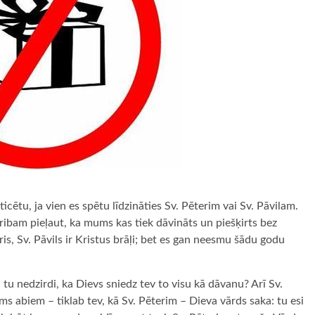
cētu, ja vien es spētu līdzināties Sv. Pēterim vai Sv. Pāvilam.
ribam pieļaut, ka mums kas tiek dāvināts un piešķirts bez
is, Sv. Pāvils ir Kristus brāļi; bet es gan neesmu šādu godu
d tu nedzirdi, ka Dievs sniedz tev to visu kā dāvanu? Arī Sv.
ums abiem – tiklab tev, kā Sv. Pēterim – Dieva vārds saka: tu esi