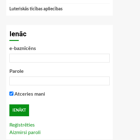
Luteriskās ticības apliecības
Ienāc
e-baznīcēns
Parole
Atceries mani
Reģistrēties
Aizmirsi paroli