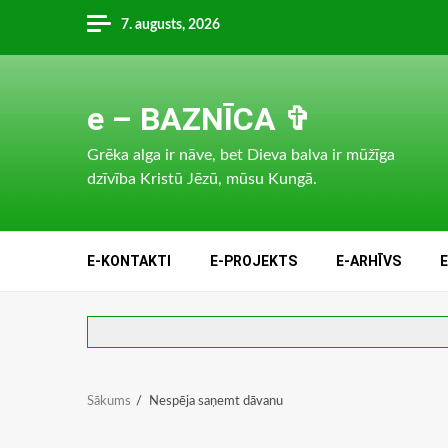
Skip
7. augusts, 2026
to
content
e – BAZNĪCA ✞
Grēka alga ir nāve, bet Dieva balva ir mūžīga
dzīvība Kristū Jēzū, mūsu Kungā.
E-KONTAKTI
E-PROJEKTS
E-ARHĪVS
Sākums
Nespēja saņemt dāvanu