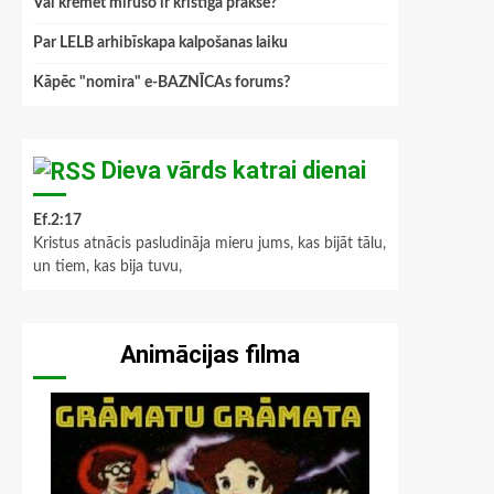
Vai kremēt mirušo ir kristīga prakse?
Par LELB arhibīskapa kalpošanas laiku
Kāpēc "nomira" e-BAZNĪCAs forums?
Dieva vārds katrai dienai
Ef.2:17
Kristus atnācis pasludināja mieru jums, kas bijāt tālu,
un tiem, kas bija tuvu,
Animācijas filma