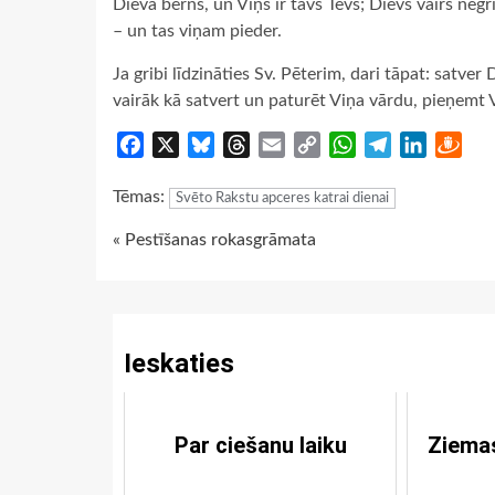
Dieva bērns, un Viņš ir tavs Tēvs; Dievs vairs negr
– un tas viņam pieder.
Ja gribi līdzināties Sv. Pēterim, dari tāpat: satv
vairāk kā satvert un paturēt Viņa vārdu, pieņemt
Facebook
X
Bluesky
Threads
Email
Copy
WhatsApp
Telegram
LinkedIn
Dra
Link
Tēmas:
Svēto Rakstu apceres katrai dienai
Continue
« Pestīšanas rokasgrāmata
Reading
Ieskaties
Par ciešanu laiku
Ziema