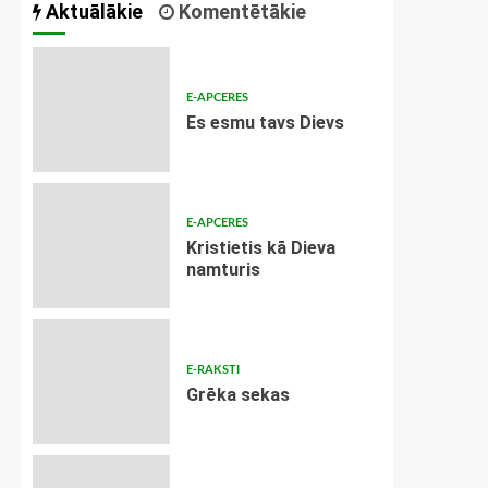
Aktuālākie
Komentētākie
E-APCERES
Es esmu tavs Dievs
E-APCERES
Kristietis kā Dieva
namturis
E-RAKSTI
Grēka sekas