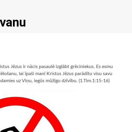
āvanu
istus Jēzus ir nācis pasaulē izglābt grēciniekus. Es esmu
ēlošanu, lai īpaši manī Kristus Jēzus parādītu visu savu
udamies uz Viņu, iegūs mūžīgu dzīvību. (1.Tim.1:15-16)