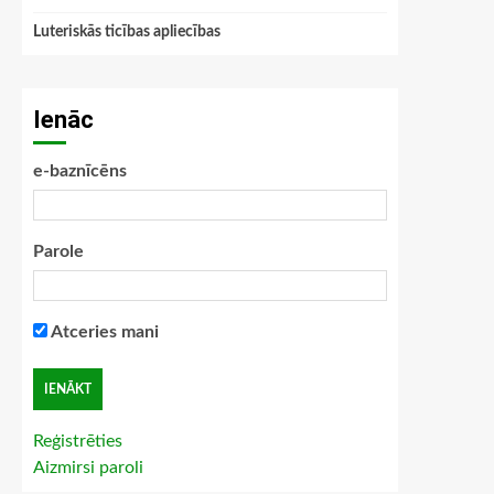
Luteriskās ticības apliecības
Ienāc
e-baznīcēns
Parole
Atceries mani
Reģistrēties
Aizmirsi paroli