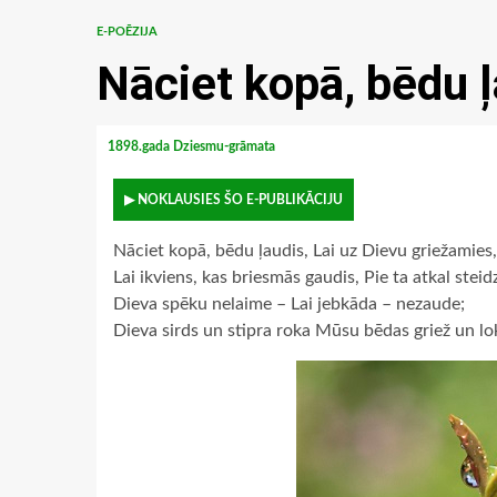
E-POĒZIJA
Nāciet kopā, bēdu ļ
1898.gada Dziesmu-grāmata
▶ NOKLAUSIES ŠO E-PUBLIKĀCIJU
Nāciet kopā, bēdu ļaudis, Lai uz Dievu griežamies,
Lai ikviens, kas briesmās gaudis, Pie ta atkal stei
Dieva spēku nelaime – Lai jebkāda – nezaude;
Dieva sirds un stipra roka Mūsu bēdas griež un lo