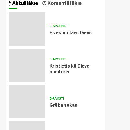
Aktuālākie
Komentētākie
E-APCERES
Es esmu tavs Dievs
E-APCERES
Kristietis kā Dieva
namturis
E-RAKSTI
Grēka sekas