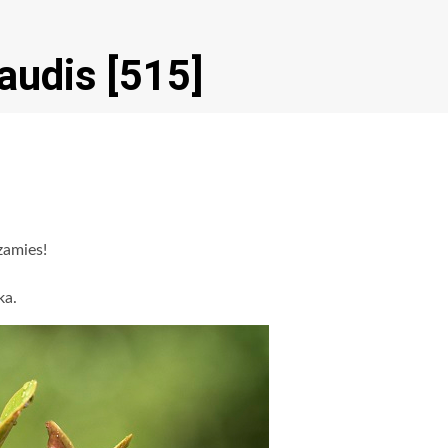
audis [515]
dzamies!
ka.