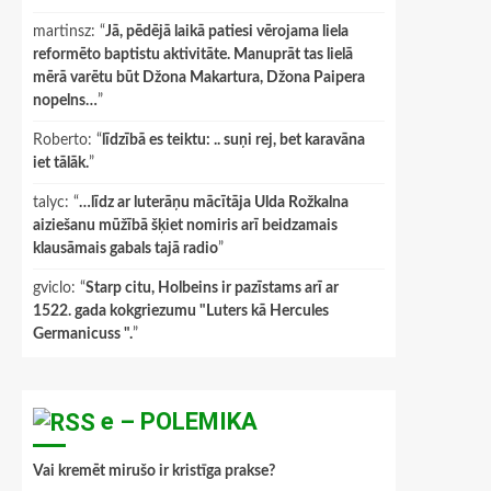
martinsz
: “
Jā, pēdējā laikā patiesi vērojama liela
reformēto baptistu aktivitāte. Manuprāt tas lielā
mērā varētu būt Džona Makartura, Džona Paipera
nopelns…
”
Roberto
: “
līdzībā es teiktu: .. suņi rej, bet karavāna
iet tālāk.
”
talyc
: “
…līdz ar luterāņu mācītāja Ulda Rožkalna
aiziešanu mūžībā šķiet nomiris arī beidzamais
klausāmais gabals tajā radio
”
gviclo
: “
Starp citu, Holbeins ir pazīstams arī ar
1522. gada kokgriezumu "Luters kā Hercules
Germanicuss ".
”
e – POLEMIKA
Vai kremēt mirušo ir kristīga prakse?