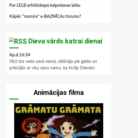
Par LELB arhibīskapa kalpošanas laiku
Kāpēc "nomira" e-BAZNĪCAs forums?
Dieva vārds katrai dienai
Ap.d.16:34
Viņš tos veda savā namā, sēdināja pie galda un
priecājās ar visu savu namu, ka ticēja Dievam.
Animācijas filma