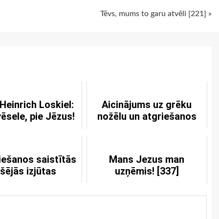
Tēvs, mums to garu atvēli [221] »
Heinrich Loskiel:
Aicinājums uz grēku
ēsele, pie Jēzus!
nožēlu un atgriešanos
iešanos saistītās
Mans Jezus man
šējās izjūtas
uzņēmis! [337]