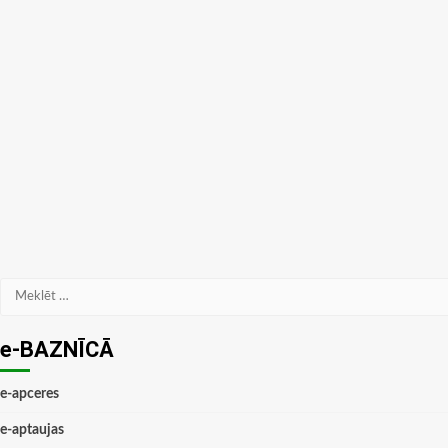
Meklēt:
e-BAZNĪCĀ
e-apceres
e-aptaujas