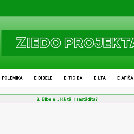
E-POLEMIKA
E-BĪBELE
E-TICĪBA
E-LTA
E-AFIŠA
8. Bībele... Kā tā ir sastādīta?