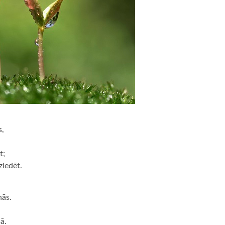
s,
t;
ziedēt.
nās.
ā.