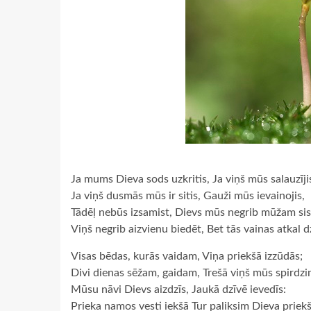
Ja mums Dieva sods uzkritis, Ja viņš mūs salauzīji
Ja viņš dusmās mūs ir sitis, Gauži mūs ievainojis,
Tādēļ nebūs izsamist, Dievs mūs negrib mūžam sis
Viņš negrib aizvienu biedēt, Bet tās vainas atkal d
Visas bēdas, kurās vaidam, Viņa priekšā izzūdās;
Divi dienas sēžam, gaidam, Trešā viņš mūs spirdzi
Mūsu nāvi Dievs aizdzīs, Jaukā dzīvē ievedīs:
Prieka namos vesti iekšā Tur paliksim Dieva priekš