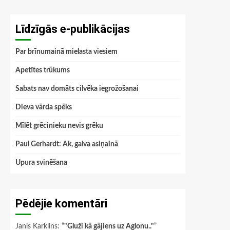
Līdzīgās e-publikācijas
Par brīnumainā mielasta viesiem
Apetītes trūkums
Sabats nav domāts cilvēka iegrožošanai
Dieva vārda spēks
Mīlēt grēcinieku nevis grēku
Paul Gerhardt: Ak, galva asiņainā
Upura svinēšana
Pēdējie komentāri
Janis Karklins
: “
"Gluži kā gājiens uz Aglonu.."
”