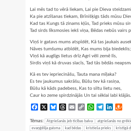
Lai mēs tad to vērā liekam, Lai pie Dieva steidzam
Ka pie atzīšanas tiekam, Brīnišķigs tāds mūsu Die
Kad tas Kungs tā zinams kļūs, Tad prieks mūsu si
Tad sirds līksmosies iekš viņa, Bēdas nebūs vairs 
Viņš ir gatavs mums atspīdēt, Kā tas jaukais ausek
Nāves tumšumu atbīdēt, Kas mums bija biedeklis;
Viņš kā auglīgs lietus drīz Agri vēli zemē līs,
Sirdis viņš kā druvas slacīs, Tad tās bēdās neapsm
Kā es tev iepriecināšu, Tauta mana mīļaka?
Es tev jaukumus sakrāšu, Būšu tev kā rasiņa,
Būšu kā kāds padebess, Kas to siltu lietu nes,
Caur ko zeme spirdzinājās Un tai sēklai labi klājās
Facebook
X
Bluesky
Threads
Email
Copy
WhatsApp
Telegram
LinkedIn
Dra
Link
Tēmas:
Atgriešanās jeb ticības balva
atgriešanās no grēk
evaņģēlija gaisma
kad bēdas
kristieša prieks
kristīgā 