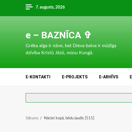
Skip
7. augusts, 2026
to
content
e – BAZNĪCA ✞
Grēka alga ir nāve, bet Dieva balva ir mūžīga
dzīvība Kristū Jēzū, mūsu Kungā.
E-KONTAKTI
E-PROJEKTS
E-ARHĪVS
Sākums
Nāciet kopā, bēdu ļaudis [515]