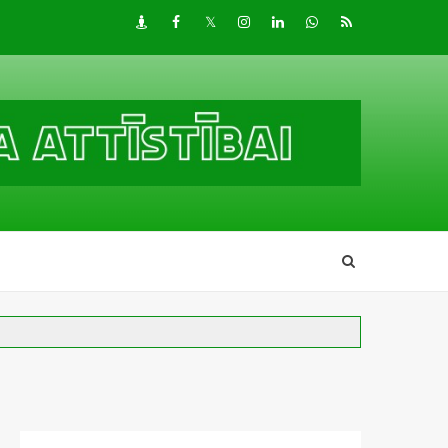
Draugiem
Facebook
Twitter
Instagram
LinkedIn
whatsapp
RSS