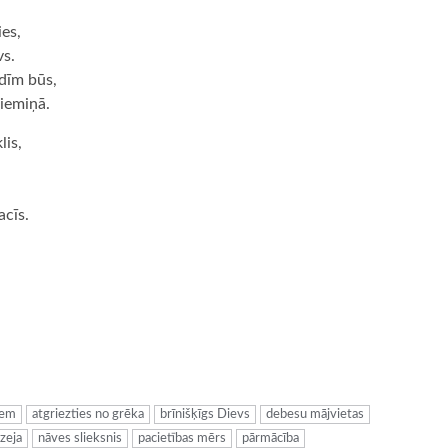
ies,
vs.
rdīm būs,
piemiņā.
lis,
acīs.
.
ugiem
iem
atgriezties no grēka
brīnišķīgs Dievs
debesu mājvietas
dzeja
nāves slieksnis
pacietības mērs
pārmācība