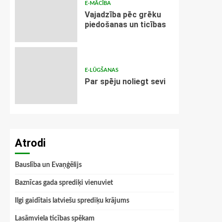
E-MĀCĪBA
Vajadzība pēc grēku
piedošanas un ticības
E-LŪGŠANAS
Par spēju noliegt sevi
Atrodi
Bauslība un Evaņģēlijs
Baznīcas gada sprediķi vienuviet
Ilgi gaidītais latviešu sprediķu krājums
Lasāmviela ticības spēkam