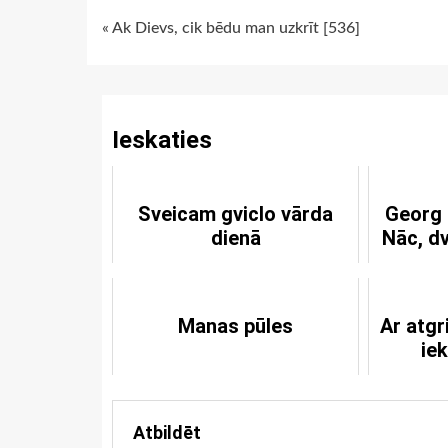
Continue
« Ak Dievs, cik bēdu man uzkrīt [536]
Reading
Ieskaties
Sveicam gviclo vārda
Georg 
dienā
Nāc, dv
Manas pūles
Ar atgr
iek
Atbildēt