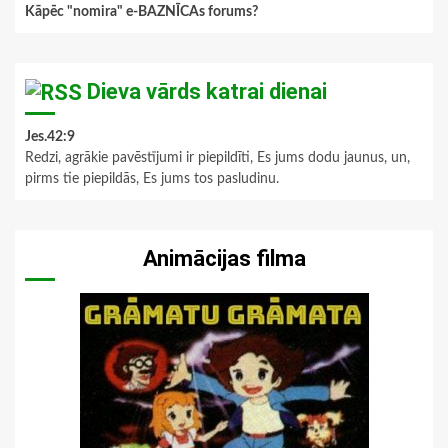
Kāpēc "nomira" e-BAZNĪCAs forums?
Dieva vārds katrai dienai
Jes.42:9
Redzi, agrākie pavēstījumi ir piepildīti, Es jums dodu jaunus, un,
pirms tie piepildās, Es jums tos pasludinu.
Animācijas filma