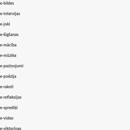
e-bildes
e-intervijas
e-joki
e-lūgšanas
e-mācība
e-mūzika
e-paziņojumi
e-poēzija
e-raksti
e-refleksijas
e-sprediķi
e-video
e-viktorīnas