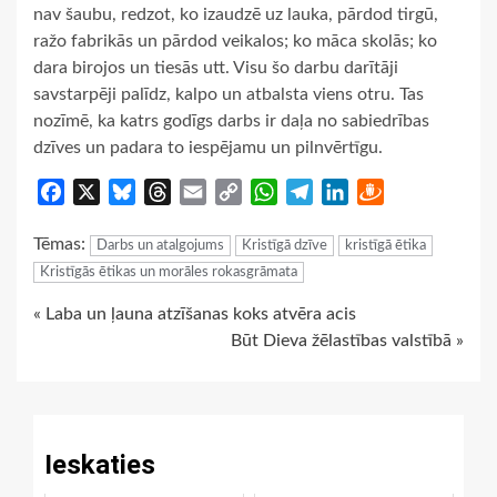
nav šaubu, redzot, ko izaudzē uz lauka, pārdod tirgū,
ražo fabrikās un pārdod veikalos; ko māca skolās; ko
dara birojos un tiesās utt. Visu šo darbu darītāji
savstarpēji palīdz, kalpo un atbalsta viens otru. Tas
nozīmē, ka katrs godīgs darbs ir daļa no sabiedrības
dzīves un padara to iespējamu un pilnvērtīgu.
Facebook
X
Bluesky
Threads
Email
Copy
WhatsApp
Telegram
LinkedIn
Draugiem
Link
Tēmas:
Darbs un atalgojums
Kristīgā dzīve
kristīgā ētika
Kristīgās ētikas un morāles rokasgrāmata
Continue
« Laba un ļauna atzīšanas koks atvēra acis
Būt Dieva žēlastības valstībā »
Reading
Ieskaties