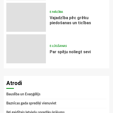
E-MĀCĪBA
Vajadzība pēc grēku
piedošanas un ticības
E-LŪGŠANAS
Par spēju noliegt sevi
Atrodi
Bauslība un Evaņģēlijs
Baznīcas gada sprediķi vienuviet
Ilgi gaidītais latviešu sprediķu krājums