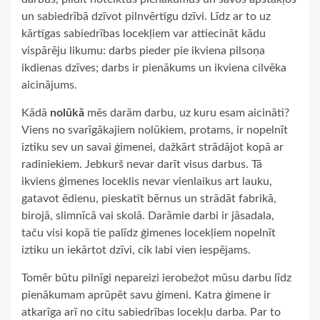
un sabiedrībā dzīvot pilnvērtīgu dzīvi. Līdz ar to uz
kārtīgas sabiedrības locekļiem var attiecināt kādu
vispārēju likumu: darbs pieder pie ikviena pilsoņa
ikdienas dzīves; darbs ir pienākums un ikviena cilvēka
aicinājums.
Kādā
nolūkā
mēs darām darbu, uz kuru esam aicināti?
Viens no svarīgākajiem nolūkiem, protams, ir nopelnīt
iztiku sev un savai ģimenei, dažkārt strādājot kopā ar
radiniekiem. Jebkurš nevar darīt visus darbus. Tā
ikviens ģimenes loceklis nevar vienlaikus art lauku,
gatavot ēdienu, pieskatīt bērnus un strādāt fabrikā,
birojā, slimnīcā vai skolā. Darāmie darbi ir jāsadala,
taču visi kopā tie palīdz ģimenes locekļiem nopelnīt
iztiku un iekārtot dzīvi, cik labi vien iespējams.
Tomēr būtu pilnīgi nepareizi ierobežot mūsu darbu līdz
pienākumam aprūpēt savu ģimeni. Katra ģimene ir
atkarīga arī no citu sabiedrības locekļu darba. Par to