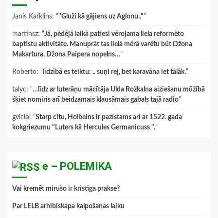
Janis Karklins
: “
"Gluži kā gājiens uz Aglonu.."
”
martinsz
: “
Jā, pēdējā laikā patiesi vērojama liela reformēto
baptistu aktivitāte. Manuprāt tas lielā mērā varētu būt Džona
Makartura, Džona Paipera nopelns…
”
Roberto
: “
līdzībā es teiktu: .. suņi rej, bet karavāna iet tālāk.
”
talyc
: “
…līdz ar luterāņu mācītāja Ulda Rožkalna aiziešanu mūžībā
šķiet nomiris arī beidzamais klausāmais gabals tajā radio
”
gviclo
: “
Starp citu, Holbeins ir pazīstams arī ar 1522. gada
kokgriezumu "Luters kā Hercules Germanicuss ".
”
e – POLEMIKA
Vai kremēt mirušo ir kristīga prakse?
Par LELB arhibīskapa kalpošanas laiku