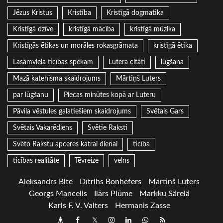
Jēzus Kristus
Kristība
Kristīgā dogmatika
Kristīgā dzīve
kristīgā mācība
kristīgā mūzika
Kristīgās ētikas un morāles rokasgrāmata
kristīgā ētika
Lasāmviela ticības spēkam
Lutera citāti
lūgšana
Mazā katehisma skaidrojums
Mārtiņš Luters
par lūgšanu
Piecas minūtes kopā ar Luteru
Pāvila vēstules galatiešiem skaidrojums
Svētais Gars
Svētais Vakarēdiens
Svētie Raksti
Svēto Rakstu apceres katrai dienai
ticība
ticības realitāte
Tēvreize
velns
Aleksandrs Bite
Dītrihs Bonhēfers
Mārtiņš Luters
Georgs Mancelis
Ilārs Plūme
Markku Särelä
Karls F. V. Valters
Hermanis Zasse
Draugiem
Facebook
Twitter
Instagram
LinkedIn
whatsapp
RSS