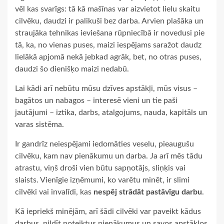
vēl kas svarīgs: tā kā mašīnas var aizvietot lielu skaitu
cilvēku, daudzi ir palikuši bez darba. Arvien plašāka un
straujāka tehnikas ieviešana rūpniecībā ir novedusi pie
tā, ka, no vienas puses, maizi iespējams saražot daudz
lielākā apjomā nekā jebkad agrāk, bet, no otras puses,
daudzi šo dienišķo maizi nedabū.
Lai kādi arī nebūtu mūsu dzīves apstākļi, mūs visus –
bagātos un nabagos – interesē vieni un tie paši
jautājumi – iztika, darbs, atalgojums, nauda, kapitāls un
varas sistēma.
Ir gandrīz neiespējami iedomāties veselu, pieaugušu
cilvēku, kam nav pienākumu un darba. Ja arī mēs tādu
atrastu, viņš droši vien būtu sapņotājs, sliņķis vai
slaists. Vienīgie izņēmumi, ko varētu minēt, ir slimi
cilvēki vai invalīdi, kas
nespēj strādāt pastāvīgu darbu
.
Kā iepriekš minējām, arī šādi cilvēki var paveikt kādus
darbus, pildīt noteiktus pienākumus un savos apstākļos