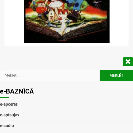
Meklēt:
e-BAZNĪCĀ
e-apceres
e-aptaujas
e-audio