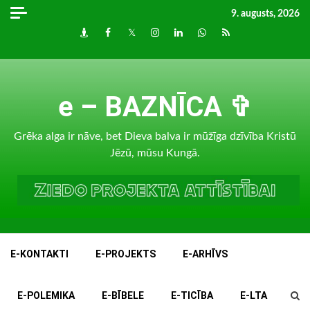
Skip
9. augusts, 2026
to
Draugiem
Facebook
Twitter
Instagram
LinkedIn
whatsapp
RSS
content
e – BAZNĪCA ✞
Grēka alga ir nāve, bet Dieva balva ir mūžīga dzīvība Kristū
Jēzū, mūsu Kungā.
E-KONTAKTI
E-PROJEKTS
E-ARHĪVS
E-POLEMIKA
E-BĪBELE
E-TICĪBA
E-LTA