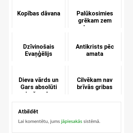
Kopības dāvana
Palūkosimies
grēkam zem
kapuces
Dzīvinošais
Antikrists pēc
Evaņģēlijs
amata
Dieva vārds un
Cilvēkam nav
Gars absolūti
brīvās gribas
mirušos dara
dzīvus
Atbildēt
Lai komentētu, jums
jāpiesakās
sistēmā.