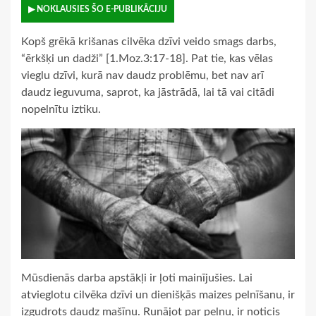
▶ NOKLAUSIES ŠO E-PUBLIKĀCIJU
Kopš grēkā krišanas cilvēka dzīvi veido smags darbs,
“ērkšķi un dadži” [1.Moz.3:17-18]. Pat tie, kas vēlas
vieglu dzīvi, kurā nav daudz problēmu, bet nav arī
daudz ieguvuma, saprot, ka jāstrādā, lai tā vai citādi
nopelnītu iztiku.
Mūsdienās darba apstākļi ir ļoti mainījušies. Lai
atvieglotu cilvēka dzīvi un dienišķās maizes pelnīšanu, ir
izgudrots daudz mašīnu. Runājot par peļņu, ir noticis