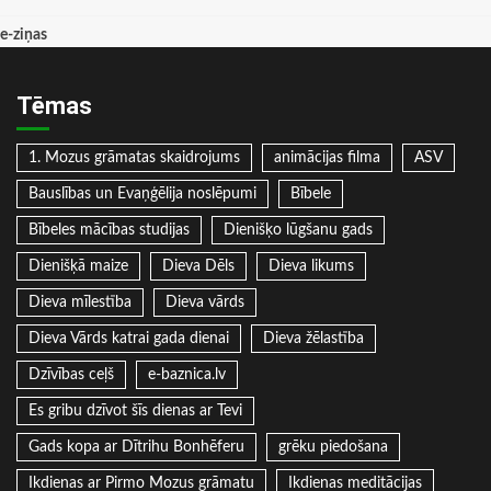
e-ziņas
Tēmas
1. Mozus grāmatas skaidrojums
animācijas filma
ASV
Bauslības un Evaņģēlija noslēpumi
Bībele
Bībeles mācības studijas
Dienišķo lūgšanu gads
Dienišķā maize
Dieva Dēls
Dieva likums
Dieva mīlestība
Dieva vārds
Dieva Vārds katrai gada dienai
Dieva žēlastība
Dzīvības ceļš
e-baznica.lv
Es gribu dzīvot šīs dienas ar Tevi
Gads kopa ar Dītrihu Bonhēferu
grēku piedošana
Ikdienas ar Pirmo Mozus grāmatu
Ikdienas meditācijas