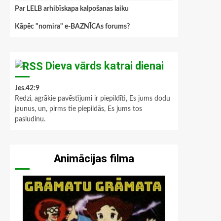
Par LELB arhibīskapa kalpošanas laiku
Kāpēc "nomira" e-BAZNĪCAs forums?
Dieva vārds katrai dienai
Jes.42:9
Redzi, agrākie pavēstījumi ir piepildīti, Es jums dodu
jaunus, un, pirms tie piepildās, Es jums tos
pasludinu.
Animācijas filma