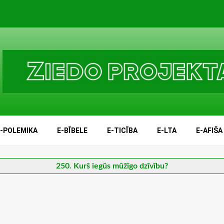
E-POLEMIKA
E-BĪBELE
E-TICĪBA
E-LTA
E-AFIŠA
250. Kurš iegūs mūžīgo dzīvību?