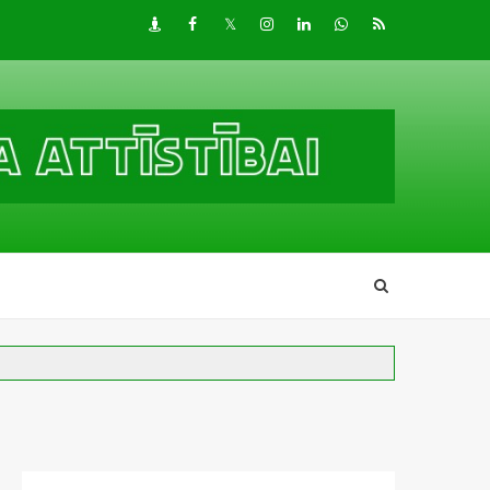
Draugiem
Facebook
Twitter
Instagram
LinkedIn
whatsapp
RSS