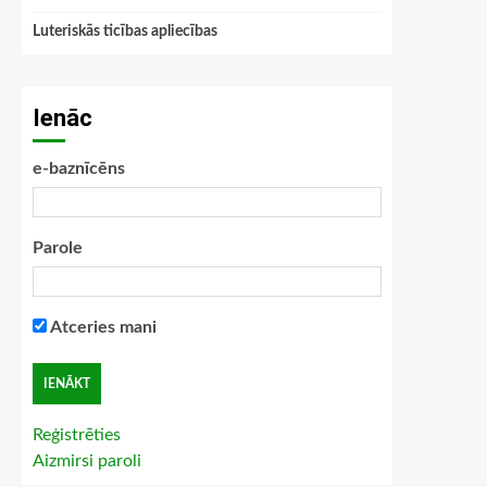
Luteriskās ticības apliecības
Ienāc
e-baznīcēns
Parole
Atceries mani
Reģistrēties
Aizmirsi paroli