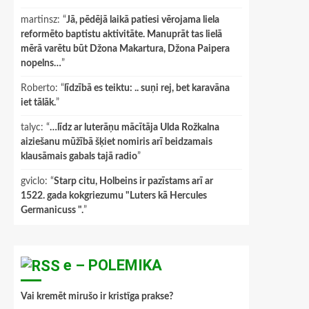
martinsz
: “
Jā, pēdējā laikā patiesi vērojama liela
reformēto baptistu aktivitāte. Manuprāt tas lielā
mērā varētu būt Džona Makartura, Džona Paipera
nopelns…
”
Roberto
: “
līdzībā es teiktu: .. suņi rej, bet karavāna
iet tālāk.
”
talyc
: “
…līdz ar luterāņu mācītāja Ulda Rožkalna
aiziešanu mūžībā šķiet nomiris arī beidzamais
klausāmais gabals tajā radio
”
gviclo
: “
Starp citu, Holbeins ir pazīstams arī ar
1522. gada kokgriezumu "Luters kā Hercules
Germanicuss ".
”
e – POLEMIKA
Vai kremēt mirušo ir kristīga prakse?