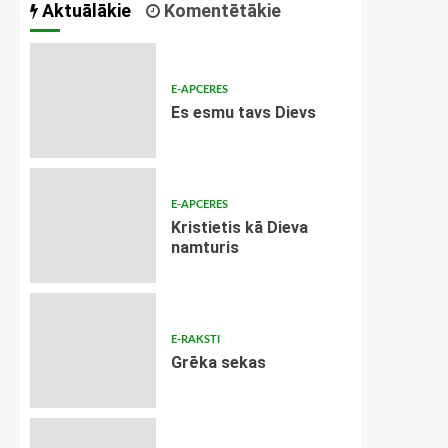
Aktuālākie
Komentētākie
E-APCERES
Es esmu tavs Dievs
E-APCERES
Kristietis kā Dieva
namturis
E-RAKSTI
Grēka sekas