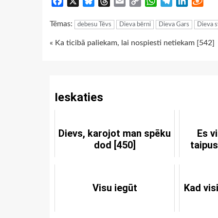
Facebook
X
Bluesky
Threads
Email
Copy
WhatsApp
Telegram
LinkedIn
Dra
Link
Tēmas:
debesu Tēvs
Dieva bērni
Dieva Gars
Dieva s
Continue
« Ka ticibā paliekam, lai nospiesti netiekam [542]
Reading
Ieskaties
Dievs, karojot man spēku
Es v
dod [450]
taipu
Visu iegūt
Kad vis