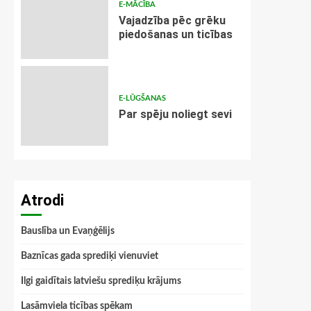
E-MĀCĪBA
Vajadzība pēc grēku
piedošanas un ticības
E-LŪGŠANAS
Par spēju noliegt sevi
Atrodi
Bauslība un Evaņģēlijs
Baznīcas gada sprediķi vienuviet
Ilgi gaidītais latviešu sprediķu krājums
Lasāmviela ticības spēkam