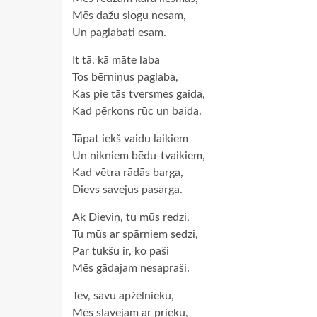
Mēs dažu slogu nesam,
Un paglabati esam.
It tā, kā māte laba
Tos bērniņus paglaba,
Kas pie tās tversmes gaida,
Kad pērkons rūc un baida.
Tāpat iekš vaidu laikiem
Un nikniem bēdu-tvaikiem,
Kad vētra rādās barga,
Dievs savejus pasarga.
Ak Dieviņ, tu mūs redzi,
Tu mūs ar spārniem sedzi,
Par tukšu ir, ko paši
Mēs gādajam nesapraši.
Tev, savu apžēlnieku,
Mēs slavejam ar prieku,