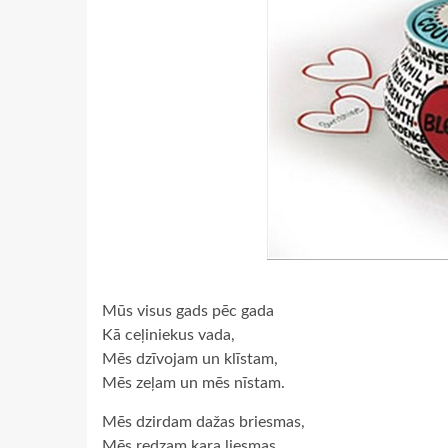
Mūs visus gads pēc gada
Kā ceļiniekus vada,
Mēs dzīvojam un klīstam,
Mēs zeļam un mēs nīstam.
Mēs dzirdam dažas briesmas,
Mēs redzam kara liesmas,