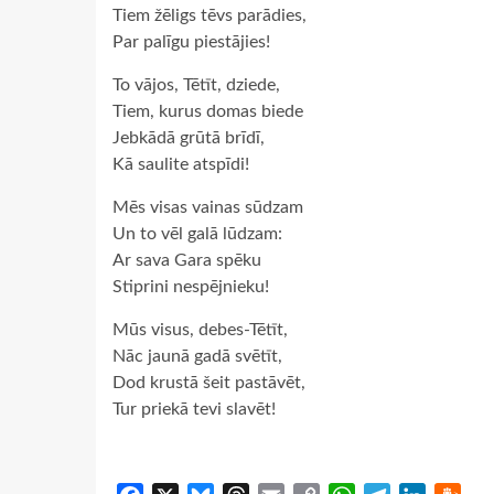
Tiem žēligs tēvs parādies,
Par palīgu piestājies!
To vājos, Tētīt, dziede,
Tiem, kurus domas biede
Jebkādā grūtā brīdī,
Kā saulite atspīdi!
Mēs visas vainas sūdzam
Un to vēl galā lūdzam:
Ar sava Gara spēku
Stiprini nespējnieku!
Mūs visus, debes-Tētīt,
Nāc jaunā gadā svētīt,
Dod krustā šeit pastāvēt,
Tur priekā tevi slavēt!