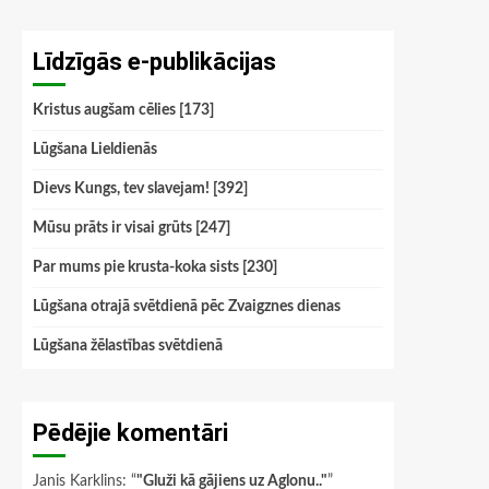
Līdzīgās e-publikācijas
Kristus augšam cēlies [173]
Lūgšana Lieldienās
Dievs Kungs, tev slavejam! [392]
Mūsu prāts ir visai grūts [247]
Par mums pie krusta-koka sists [230]
Lūgšana otrajā svētdienā pēc Zvaigznes dienas
Lūgšana žēlastības svētdienā
Pēdējie komentāri
Janis Karklins
: “
"Gluži kā gājiens uz Aglonu.."
”