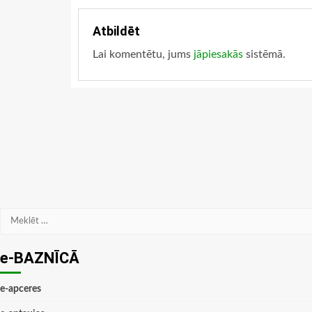
Atbildēt
Lai komentētu, jums
jāpiesakās
sistēmā.
Meklēt:
e-BAZNĪCĀ
e-apceres