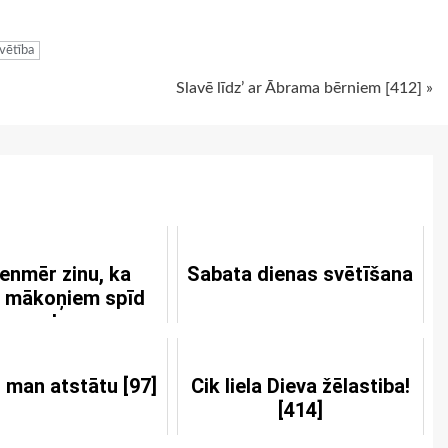
ugiem
vētība
Slavē līdz’ ar Ābrama bērniem [412] »
ienmēr zinu, ka
Sabata dienas svētīšana
s mākoņiem spīd
saule
i man atstātu [97]
Cik liela Dieva žēlastiba!
[414]