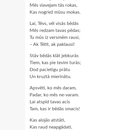
Mēs slavejam tās rokas,
Kas nogriež mūsu mokas.
Lai, Tēvs, vēl visās bēdās
Mēs redzam tavas pēdas;
Tu mūs iz versmēm rausi,
– Ak Tētīt, ak paklausi!
Stāv bēdās klāt jebkurās
Tiem, kas pie tevim turās;
Dod pacietigu prātu
Un kruztā mierinātu.
Apsvēti, ko mēs daram,
Padar, ko mēs ne-varam.
Lai atspīd tavas acis
Tam, kas ir bēdās smacis!
Kas alojās atstāti,
Kas raud neapgādati,