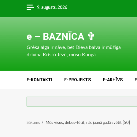
Skip
9. augusts, 2026
to
content
e – BAZNĪCA ✞
Grēka alga ir nāve, bet Dieva balva ir mūžīga
dzīvība Kristū Jēzū, mūsu Kungā.
E-KONTAKTI
E-PROJEKTS
E-ARHĪVS
Sākums
Mūs visus, debes-Tētīt, nāc jaunā gadā svētīt [50]