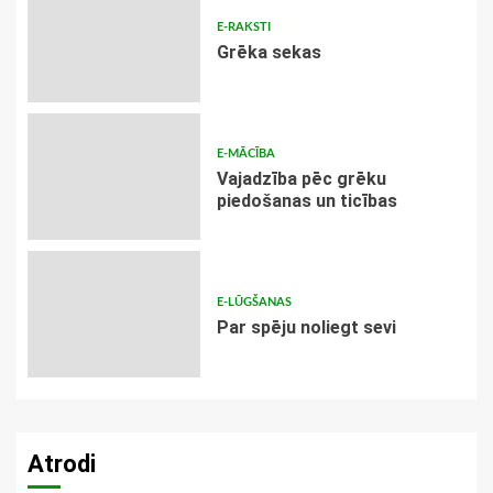
E-RAKSTI
Grēka sekas
E-MĀCĪBA
Vajadzība pēc grēku
piedošanas un ticības
E-LŪGŠANAS
Par spēju noliegt sevi
Atrodi