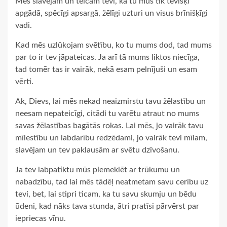
Mēs slavējam un teicam tevi, ka tu mūs tik tēvišķi
apgādā, spēcīgi apsargā, žēlīgi uzturi un visus brīnišķīgi
vadi.
Kad mēs uzlūkojam svētību, ko tu mums dod, tad mums
par to ir tev jāpateicas. Ja arī tā mums liktos niecīga,
tad tomēr tas ir vairāk, nekā esam pelnījuši un esam
vērti.
Ak, Dievs, lai mēs nekad neaizmirstu tavu žēlastību un
neesam nepateicīgi, citādi tu varētu atraut no mums
savas žēlastības bagātās rokas. Lai mēs, jo vairāk tavu
mīlestību un labdarību redzēdami, jo vairāk tevi mīlam,
slavējam un tev paklausām ar svētu dzīvošanu.
Ja tev labpatiktu mūs piemeklēt ar trūkumu un
nabadzību, tad lai mēs tādēļ neatmetam savu cerību uz
tevi, bet, lai stipri ticam, ka tu savu skumju un bēdu
ūdeni, kad nāks tava stunda, ātri pratīsi pārvērst par
iepriecas vīnu.