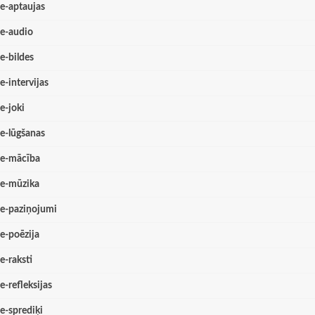
e-aptaujas
e-audio
e-bildes
e-intervijas
e-joki
e-lūgšanas
e-mācība
e-mūzika
e-paziņojumi
e-poēzija
e-raksti
e-refleksijas
e-sprediķi