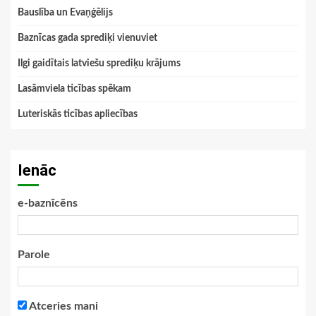
Bauslība un Evaņģēlijs
Baznīcas gada sprediķi vienuviet
Ilgi gaidītais latviešu sprediķu krājums
Lasāmviela ticības spēkam
Luteriskās ticības apliecības
Ienāc
e-baznīcēns
Parole
Atceries mani