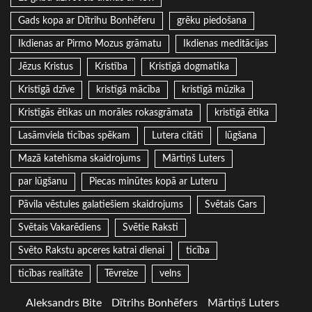
Gads kopa ar Dītrihu Bonhēferu
grēku piedošana
Ikdienas ar Pirmo Mozus grāmatu
Ikdienas meditācijas
Jēzus Kristus
Kristība
Kristīgā dogmatika
Kristīgā dzīve
kristīgā mācība
kristīgā mūzika
Kristīgās ētikas un morāles rokasgrāmata
kristīgā ētika
Lasāmviela ticības spēkam
Lutera citāti
lūgšana
Mazā katehisma skaidrojums
Mārtiņš Luters
par lūgšanu
Piecas minūtes kopā ar Luteru
Pāvila vēstules galatiešiem skaidrojums
Svētais Gars
Svētais Vakarēdiens
Svētie Raksti
Svēto Rakstu apceres katrai dienai
ticība
ticības realitāte
Tēvreize
velns
Aleksandrs Bite
Dītrihs Bonhēfers
Mārtiņš Luters