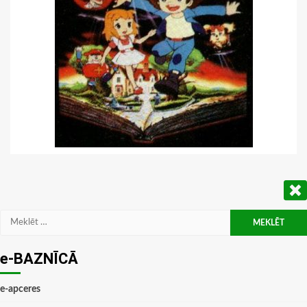
Meklēt:
e-BAZNĪCĀ
e-apceres