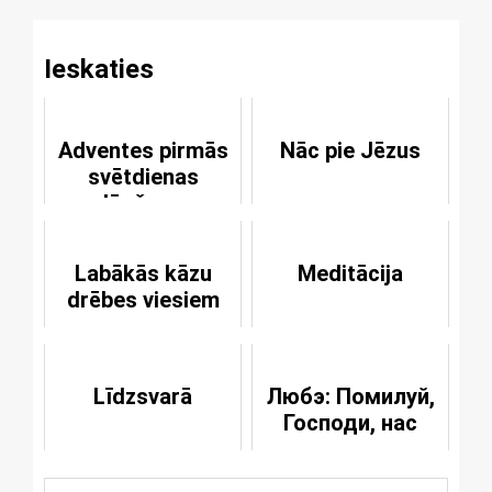
Ieskaties
Adventes pirmās
Nāc pie Jēzus
svētdienas
lūgšana
Labākās kāzu
Meditācija
drēbes viesiem
Līdzsvarā
Любэ: Помилуй,
Господи, нас
грешных