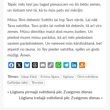
Tāpēc mēs tevi jau tagad piesaucam no šīs bēdu zemes,
un lūdzam tevi tā, kā tu mūs pats esi mācījis:
Mūsu Tēvs debesīs! Svētīts lai top Tavs vārds. Lai nāk
Tava valstība. Tavs prāts lai notiek kā debesīs, tā arī virs
zemes. Mūsu dienišķo maizi dod mums šodien. Un
piedod mums mūsu parādus, kā arī mēs piedodam
saviem parādniekiem. Un neieved mūs kārdināšanā, bet
atpestī no ļauna. Jo Tev pieder valstība, spēks un gods
mūžīgi. Āmen.
Facebook
X
Bluesky
Threads
Email
Copy
WhatsApp
Telegram
LinkedIn
Draugiem
Link
Tēmas:
kāzas Kānā
Kristus līgava
lūgšana
Otrā svētdiena
Epifānijas laikā
Tēvreize
Continue
« Lūgšana pirmajā svētdienā pēc Zvaigznes dienas
Lūgšana trešajā svētdienā pēc Zvaigznes dienas »
Reading