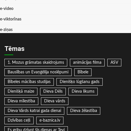
e-video
e-viktorīnas
e-ziņas
Tēmas
1. Mozus grāmatas skaidrojums
animācijas filma
ASV
Bauslības un Evaņģēlija noslēpumi
Bībele
Bībeles mācības studijas
Dienišķo lūgšanu gads
Dienišķā maize
Dieva Dēls
Dieva likums
Dieva mīlestība
Dieva vārds
Dieva Vārds katrai gada dienai
Dieva žēlastība
Dzīvības ceļš
e-baznica.lv
Es gribu dzīvot šīs dienas ar Tevi