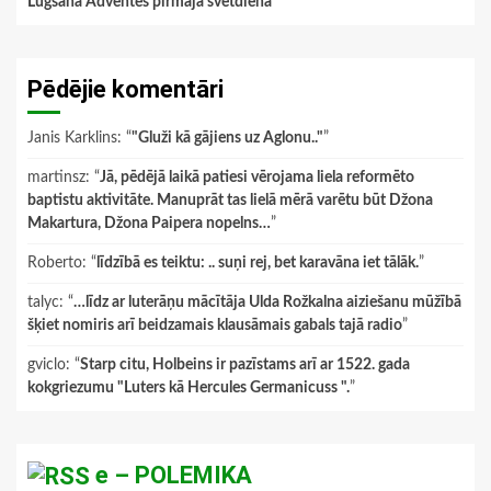
Lūgšana Adventes pirmajā svētdienā
Pēdējie komentāri
Janis Karklins
: “
"Gluži kā gājiens uz Aglonu.."
”
martinsz
: “
Jā, pēdējā laikā patiesi vērojama liela reformēto
baptistu aktivitāte. Manuprāt tas lielā mērā varētu būt Džona
Makartura, Džona Paipera nopelns…
”
Roberto
: “
līdzībā es teiktu: .. suņi rej, bet karavāna iet tālāk.
”
talyc
: “
…līdz ar luterāņu mācītāja Ulda Rožkalna aiziešanu mūžībā
šķiet nomiris arī beidzamais klausāmais gabals tajā radio
”
gviclo
: “
Starp citu, Holbeins ir pazīstams arī ar 1522. gada
kokgriezumu "Luters kā Hercules Germanicuss ".
”
e – POLEMIKA