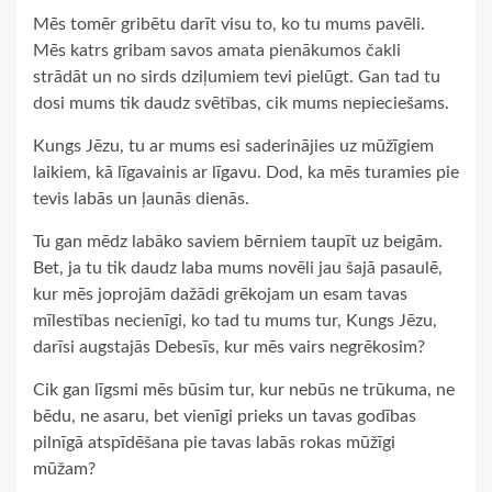
Mēs tomēr gribētu darīt visu to, ko tu mums pavēli.
Mēs katrs gribam savos amata pienākumos čakli
strādāt un no sirds dziļumiem tevi pielūgt. Gan tad tu
dosi mums tik daudz svētības, cik mums nepieciešams.
Kungs Jēzu, tu ar mums esi saderinājies uz mūžīgiem
laikiem, kā līgavainis ar līgavu. Dod, ka mēs turamies pie
tevis labās un ļaunās dienās.
Tu gan mēdz labāko saviem bērniem taupīt uz beigām.
Bet, ja tu tik daudz laba mums novēli jau šajā pasaulē,
kur mēs joprojām dažādi grēkojam un esam tavas
mīlestības necienīgi, ko tad tu mums tur, Kungs Jēzu,
darīsi augstajās Debesīs, kur mēs vairs negrēkosim?
Cik gan līgsmi mēs būsim tur, kur nebūs ne trūkuma, ne
bēdu, ne asaru, bet vienīgi prieks un tavas godības
pilnīgā atspīdēšana pie tavas labās rokas mūžīgi
mūžam?