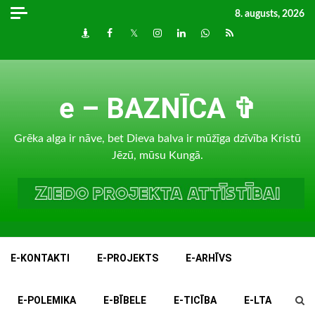
Skip
8. augusts, 2026
to
Draugiem
Facebook
Twitter
Instagram
LinkedIn
whatsapp
RSS
content
e – BAZNĪCA ✞
Grēka alga ir nāve, bet Dieva balva ir mūžīga dzīvība Kristū
Jēzū, mūsu Kungā.
E-KONTAKTI
E-PROJEKTS
E-ARHĪVS
E-POLEMIKA
E-BĪBELE
E-TICĪBA
E-LTA