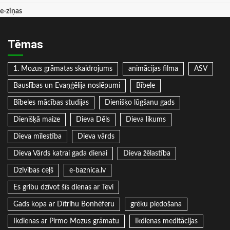
e-ziņas
Tēmas
1. Mozus grāmatas skaidrojums
animācijas filma
ASV
Bauslības un Evaņģēlija noslēpumi
Bībele
Bībeles mācības studijas
Dienišķo lūgšanu gads
Dienišķā maize
Dieva Dēls
Dieva likums
Dieva mīlestība
Dieva vārds
Dieva Vārds katrai gada dienai
Dieva žēlastība
Dzīvības ceļš
e-baznica.lv
Es gribu dzīvot šīs dienas ar Tevi
Gads kopa ar Dītrihu Bonhēferu
grēku piedošana
Ikdienas ar Pirmo Mozus grāmatu
Ikdienas meditācijas