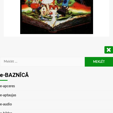
Meklēt:
e-BAZNĪCĀ
e-apceres
e-aptaujas
e-audio