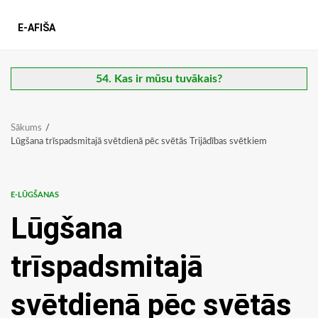
E-AFIŠA
54. Kas ir mūsu tuvākais?
Sākums
Lūgšana trīspadsmitajā svētdienā pēc svētās Trijādības svētkiem
E-LŪGŠANAS
Lūgšana
trīspadsmitajā
svētdienā pēc svētās