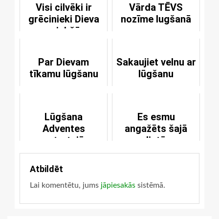
Visi cilvēki ir
Vārda TĒVS
grēcinieki Dieva
nozīme lugšanā
priekšā
Par Dievam
Sakaujiet velnu ar
tīkamu lūgšanu
lūgšanu
Lūgšana
Es esmu
Adventes
angažēts šajā
ceturtajā
lietā
svētdienā
Atbildēt
Lai komentētu, jums
jāpiesakās
sistēmā.