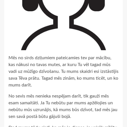
Mēs no sirds dziļumiem pateicamies tev par mācību,
kas nākusi no tavas mutes, ar kuru Tu vēl tagad mūs
vadi uz mūžīgo dzīvošanu. Tu mums skaidri esi izstāstījis
sava Tēva prātu. Tagad mēs zinām, ko mums ticēt, un ko
mums darīt.
No sevis mēs nenieka nespējam darīt, tik gauži mēs
esam samaitāti. Ja Tu nebūtu par mums apžēlojies un
nebūtu mūs uzrunājis, kā mums būs dzīvot, tad mēs jau
sen savā postā būtu gājuši bojā.