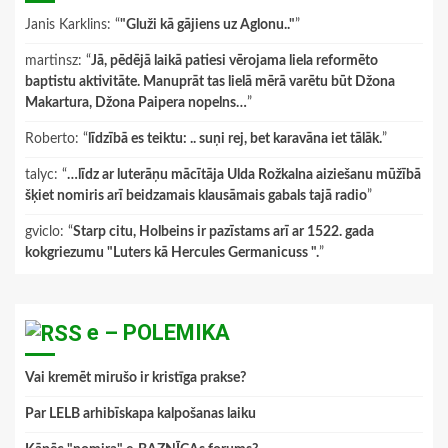
Janis Karklins
: “
"Gluži kā gājiens uz Aglonu.."
”
martinsz
: “
Jā, pēdējā laikā patiesi vērojama liela reformēto
baptistu aktivitāte. Manuprāt tas lielā mērā varētu būt Džona
Makartura, Džona Paipera nopelns…
”
Roberto
: “
līdzībā es teiktu: .. suņi rej, bet karavāna iet tālāk.
”
talyc
: “
…līdz ar luterāņu mācītāja Ulda Rožkalna aiziešanu mūžībā
šķiet nomiris arī beidzamais klausāmais gabals tajā radio
”
gviclo
: “
Starp citu, Holbeins ir pazīstams arī ar 1522. gada
kokgriezumu "Luters kā Hercules Germanicuss ".
”
e – POLEMIKA
Vai kremēt mirušo ir kristīga prakse?
Par LELB arhibīskapa kalpošanas laiku