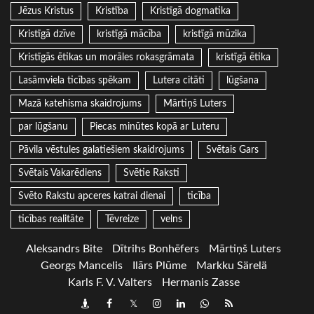
Jēzus Kristus
Kristība
Kristīgā dogmatika
Kristīgā dzīve
kristīgā mācība
kristīgā mūzika
Kristīgās ētikas un morāles rokasgrāmata
kristīgā ētika
Lasāmviela ticības spēkam
Lutera citāti
lūgšana
Mazā katehisma skaidrojums
Mārtiņš Luters
par lūgšanu
Piecas minūtes kopā ar Luteru
Pāvila vēstules galatiešiem skaidrojums
Svētais Gars
Svētais Vakarēdiens
Svētie Raksti
Svēto Rakstu apceres katrai dienai
ticība
ticības realitāte
Tēvreize
velns
Aleksandrs Bite
Dītrihs Bonhēfers
Mārtiņš Luters
Georgs Mancelis
Ilārs Plūme
Markku Särelä
Karls F. V. Valters
Hermanis Zasse
Draugiem
Facebook
Twitter
Instagram
LinkedIn
whatsapp
RSS