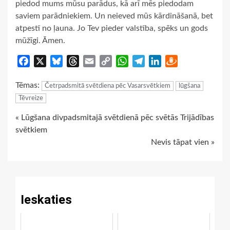
piedod mums mūsu parādus, kā arī mēs piedodam
saviem parādniekiem. Un neieved mūs kārdināšanā, bet
atpestī no ļauna. Jo Tev pieder valstība, spēks un gods
mūžīgi. Āmen.
Facebook
X
Bluesky
Threads
Email
Copy
WhatsApp
Telegram
LinkedIn
Draugiem
Link
Tēmas:
Četrpadsmitā svētdiena pēc Vasarsvētkiem
lūgšana
Tēvreize
Continue
« Lūgšana divpadsmitajā svētdienā pēc svētās Trijādības
svētkiem
Reading
Nevis tāpat vien »
Ieskaties