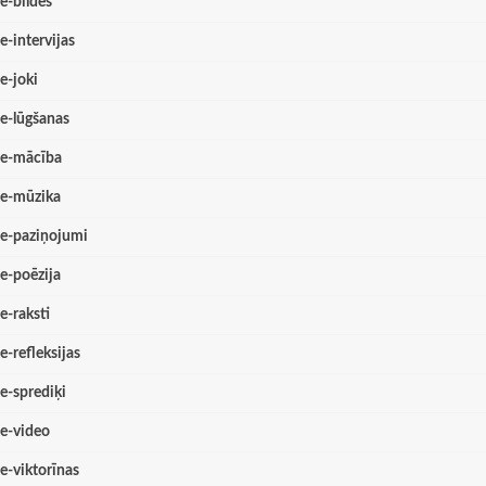
e-bildes
e-intervijas
e-joki
e-lūgšanas
e-mācība
e-mūzika
e-paziņojumi
e-poēzija
e-raksti
e-refleksijas
e-sprediķi
e-video
e-viktorīnas