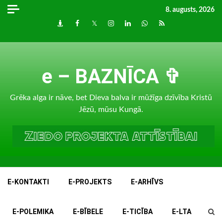
Skip
8. augusts, 2026
to
Draugiem
Facebook
Twitter
Instagram
LinkedIn
whatsapp
RSS
content
e – BAZNĪCA ✞
Grēka alga ir nāve, bet Dieva balva ir mūžīga dzīvība Kristū
Jēzū, mūsu Kungā.
E-KONTAKTI
E-PROJEKTS
E-ARHĪVS
E-POLEMIKA
E-BĪBELE
E-TICĪBA
E-LTA