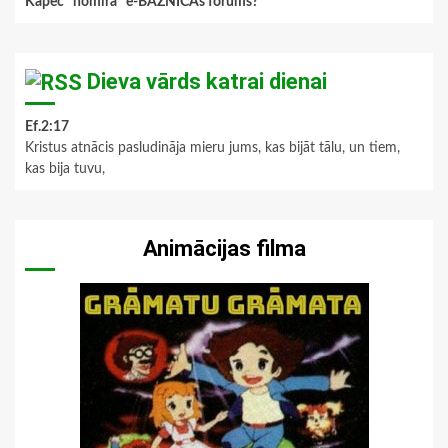
Kāpēc "nomira" e-BAZNĪCAs forums?
Dieva vārds katrai dienai
Ef.2:17
Kristus atnācis pasludināja mieru jums, kas bijāt tālu, un tiem,
kas bija tuvu,
Animācijas filma