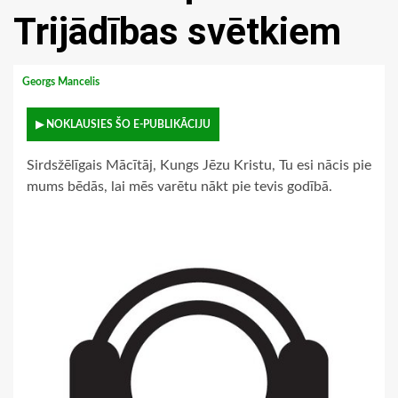
Trijādības svētkiem
Georgs Mancelis
▶ NOKLAUSIES ŠO E-PUBLIKĀCIJU
Sirdsžēlīgais Mācītāj, Kungs Jēzu Kristu, Tu esi nācis pie
mums bēdās, lai mēs varētu nākt pie tevis godībā.