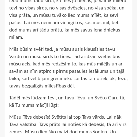
Dod mums tādu sirdi, ka mēs jo dienas, jo vairāk mīlētu
tevi no visas sirds, no visas dvēseles, no visa spēka, un
visa prāta, un mūsu tuvāko liec mums mīlēt, ka sevi
pašus. Lai mēs nemīlam vienīgi tos, kas mūs mīl, bet
dod mums arī tādu prātu, ka mēs savus ienaidniekus
mīlam.
Mēs būsim svēti tad, ja mūsu ausis klausīsies tavu
Vārdu un mūsu sirds to ticēs. Tad arīdzan svētas būs
mūsu acis, kad mēs redzēsim to, kas mūs mīlējis un ar
savām asinīm atpircis pirms pasaules iesākuma un tajā
laikā, kad vēl bijām grēcinieki. Lai tas tā notiek, ak, Jēzu,
tavas bezgalīgās mīlestības dēļ.
Tādēļ mēs lūdzam tevi, un tavu Tēvu, un Svēto Garu tā,
kā Tu mums mācīji lūgt:
Mūsu Tēvs debesīs! Svētīts lai top Tavs vārds. Lai nāk
Tava valstība. Tavs prāts lai notiek kā debesīs, tā arī virs
zemes. Mūsu dienišķo maizi dod mums šodien. Un