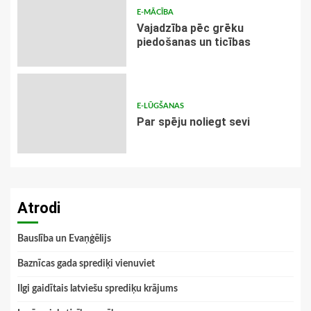
E-MĀCĪBA
Vajadzība pēc grēku
piedošanas un ticības
E-LŪGŠANAS
Par spēju noliegt sevi
Atrodi
Bauslība un Evaņģēlijs
Baznīcas gada sprediķi vienuviet
Ilgi gaidītais latviešu sprediķu krājums