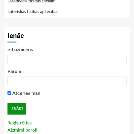
Lasāmviela ticības spēkam
Luteriskās ticības apliecības
Ienāc
e-baznīcēns
Parole
Atceries mani
Reģistrēties
Aizmirsi paroli