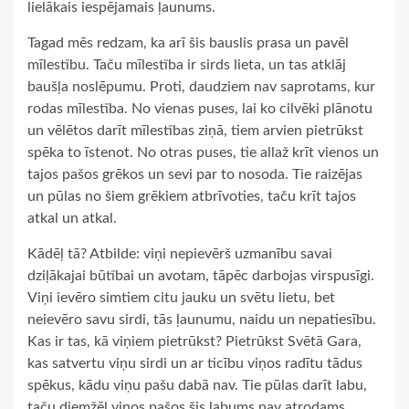
lielākais iespējamais ļaunums.
Tagad mēs redzam, ka arī šis bauslis prasa un pavēl
mīlestību. Taču mīlestība ir sirds lieta, un tas atklāj
baušļa noslēpumu. Proti, daudziem nav saprotams, kur
rodas mīlestība. No vienas puses, lai ko cilvēki plānotu
un vēlētos darīt mīlestības ziņā, tiem arvien pietrūkst
spēka to īstenot. No otras puses, tie allaž krīt vienos un
tajos pašos grēkos un sevi par to nosoda. Tie raizējas
un pūlas no šiem grēkiem atbrīvoties, taču krīt tajos
atkal un atkal.
Kādēļ tā? Atbilde: viņi nepievērš uzmanību savai
dziļākajai būtībai un avotam, tāpēc darbojas virspusīgi.
Viņi ievēro simtiem citu jauku un svētu lietu, bet
neievēro savu sirdi, tās ļaunumu, naidu un nepatiesību.
Kas ir tas, kā viņiem pietrūkst? Pietrūkst Svētā Gara,
kas satvertu viņu sirdi un ar ticību viņos radītu tādus
spēkus, kādu viņu pašu dabā nav. Tie pūlas darīt labu,
taču diemžēl viņos pašos šis labums nav atrodams.