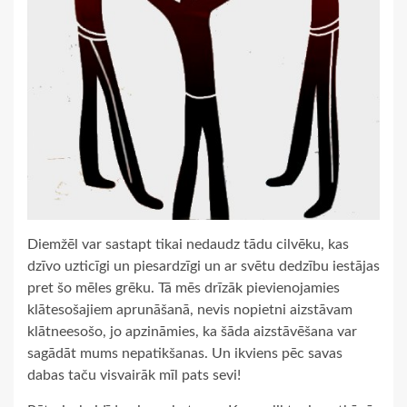
Diemžēl var sastapt tikai nedaudz tādu cilvēku, kas
dzīvo uzticīgi un piesardzīgi un ar svētu dedzību iestājas
pret šo mēles grēku. Tā mēs drīzāk pievienojamies
klātesošajiem aprunāšanā, nevis nopietni aizstāvam
klātneesošo, jo apzināmies, ka šāda aizstāvēšana var
sagādāt mums nepatikšanas. Un ikviens pēc savas
dabas taču visvairāk mīl pats sevi!