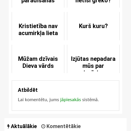
parādīšanās
netīši grēko?
Kristietība nav
Kurš kuru?
acumirkļa lieta
Mūžam dzīvais
Izjūtas nepadara
Dieva vārds
mūs par
cienīgiem
Atbildēt
Lai komentētu, jums
jāpiesakās
sistēmā.
Aktuālākie
Komentētākie