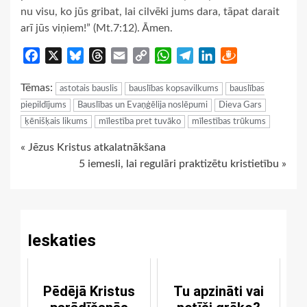
nu visu, ko jūs gribat, lai cilvēki jums dara, tāpat darait
arī jūs viņiem!” (Mt.7:12). Āmen.
Facebook
X
Bluesky
Threads
Email
Copy
WhatsApp
Telegram
LinkedIn
Draugiem
Link
Tēmas:
astotais bauslis
bauslības kopsavilkums
bauslības
piepildījums
Bauslības un Evaņģēlija noslēpumi
Dieva Gars
ķēnišķais likums
mīlestība pret tuvāko
mīlestības trūkums
Continue
« Jēzus Kristus atkalatnākšana
5 iemesli, lai regulāri praktizētu kristietību »
Reading
Ieskaties
Pēdējā Kristus
Tu apzināti vai