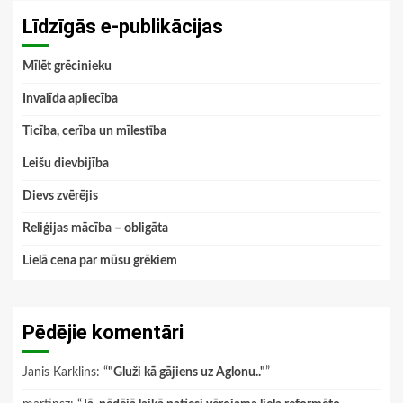
Līdzīgās e-publikācijas
Mīlēt grēcinieku
Invalīda apliecība
Ticība, cerība un mīlestība
Leišu dievbijība
Dievs zvērējis
Reliģijas mācība – obligāta
Lielā cena par mūsu grēkiem
Pēdējie komentāri
Janis Karklins
: “
"Gluži kā gājiens uz Aglonu.."
”