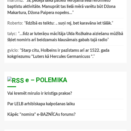
martinsz
: “
Jā, pēdējā laikā patiesi vērojama liela reformēto
baptistu aktivitāte. Manuprāt tas lielā mērā varētu būt Džona
Makartura, Džona Paipera nopelns…
”
Roberto
: “
līdzībā es teiktu: .. suņi rej, bet karavāna iet tālāk.
”
talyc
: “
…līdz ar luterāņu mācītāja Ulda Rožkalna aiziešanu mūžībā
šķiet nomiris arī beidzamais klausāmais gabals tajā radio
”
gviclo
: “
Starp citu, Holbeins ir pazīstams arī ar 1522. gada
kokgriezumu "Luters kā Hercules Germanicuss ".
”
e – POLEMIKA
Vai kremēt mirušo ir kristīga prakse?
Par LELB arhibīskapa kalpošanas laiku
Kāpēc "nomira" e-BAZNĪCAs forums?