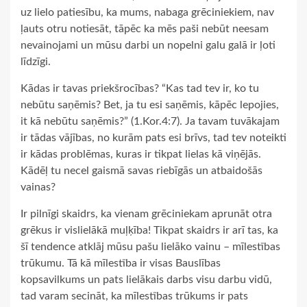
uz lielo patiesību, ka mums, nabaga grēciniekiem, nav
ļauts otru notiesāt, tāpēc ka mēs paši nebūt neesam
nevainojami un mūsu darbi un nopelni galu galā ir ļoti
līdzīgi.
Kādas ir tavas priekšrocības? “Kas tad tev ir, ko tu
nebūtu saņēmis? Bet, ja tu esi saņēmis, kāpēc lepojies,
it kā nebūtu saņēmis?” (1.Kor.4:7). Ja tavam tuvākajam
ir tādas vājības, no kurām pats esi brīvs, tad tev noteikti
ir kādas problēmas, kuras ir tikpat lielas kā viņējās.
Kādēļ tu necel gaismā savas riebīgās un atbaidošās
vainas?
Ir pilnīgi skaidrs, ka vienam grēciniekam aprunāt otra
grēkus ir vislielākā muļķība! Tikpat skaidrs ir arī tas, ka
šī tendence atklāj mūsu pašu lielāko vainu – mīlestības
trūkumu. Tā kā mīlestība ir visas Bauslības
kopsavilkums un pats lielākais darbs visu darbu vidū,
tad varam secināt, ka mīlestības trūkums ir pats