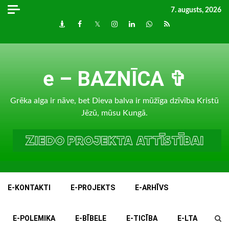
Skip
7. augusts, 2026
to
Draugiem
Facebook
Twitter
Instagram
LinkedIn
whatsapp
RSS
content
e – BAZNĪCA ✞
Grēka alga ir nāve, bet Dieva balva ir mūžīga dzīvība Kristū
Jēzū, mūsu Kungā.
E-KONTAKTI
E-PROJEKTS
E-ARHĪVS
E-POLEMIKA
E-BĪBELE
E-TICĪBA
E-LTA