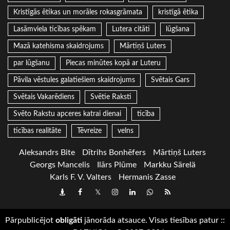
Kristīgās ētikas un morāles rokasgrāmata
kristīgā ētika
Lasāmviela ticības spēkam
Lutera citāti
lūgšana
Mazā katehisma skaidrojums
Mārtiņš Luters
par lūgšanu
Piecas minūtes kopā ar Luteru
Pāvila vēstules galatiešiem skaidrojums
Svētais Gars
Svētais Vakarēdiens
Svētie Raksti
Svēto Rakstu apceres katrai dienai
ticība
ticības realitāte
Tēvreize
velns
Aleksandrs Bite
Dītrihs Bonhēfers
Mārtiņš Luters
Georgs Mancelis
Ilārs Plūme
Markku Särelä
Karls F. V. Valters
Hermanis Zasse
Draugiem
Facebook
Twitter
Instagram
LinkedIn
whatsapp
RSS
Pārpublicējot
obligāti
jānorāda atsauce. Visas tiesības patur
::