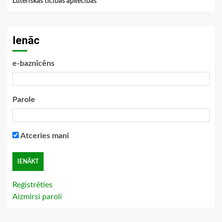
Luteriskās ticības apliecības
Ienāc
e-baznīcēns
Parole
Atceries mani
Reģistrēties
Aizmirsi paroli