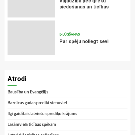
Vajadzība pēc grēku
piedošanas un ticības
E-LŪGŠANAS
Par spēju noliegt sevi
Atrodi
Bauslība un Evaņģēlijs
Baznīcas gada sprediķi vienuviet
Ilgi gaidītais latviešu sprediķu krājums
Lasāmviela ticības spēkam