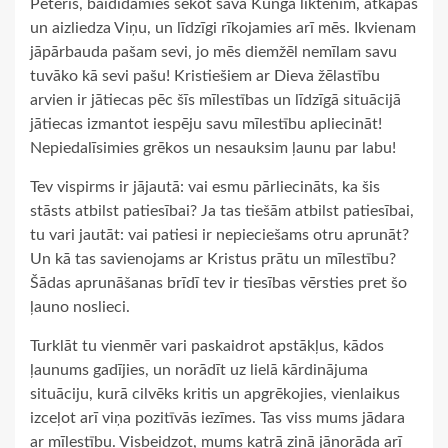
Pēteris, baidīdamies sekot sava Kunga liktenim, atkāpās
un aizliedza Viņu, un līdzīgi rīkojamies arī mēs. Ikvienam
jāpārbauda pašam sevi, jo mēs diemžēl nemīlam savu
tuvāko kā sevi pašu! Kristiešiem ar Dieva žēlastību
arvien ir jātiecas pēc šīs mīlestības un līdzīgā situācijā
jātiecas izmantot iespēju savu mīlestību apliecināt!
Nepiedalīsimies grēkos un nesauksim ļaunu par labu!
Tev vispirms ir jājautā: vai esmu pārliecināts, ka šis
stāsts atbilst patiesībai? Ja tas tiešām atbilst patiesībai,
tu vari jautāt: vai patiesi ir nepieciešams otru aprunāt?
Un kā tas savienojams ar Kristus prātu un mīlestību?
Šādas aprunāšanas brīdī tev ir tiesības vērsties pret šo
ļauno noslieci.
Turklāt tu vienmēr vari paskaidrot apstākļus, kādos
ļaunums gadījies, un norādīt uz lielā kārdinājuma
situāciju, kurā cilvēks kritis un apgrēkojies, vienlaikus
izceļot arī viņa pozitīvās iezīmes. Tas viss mums jādara
ar mīlestību. Visbeidzot, mums katrā ziņā jānorāda arī