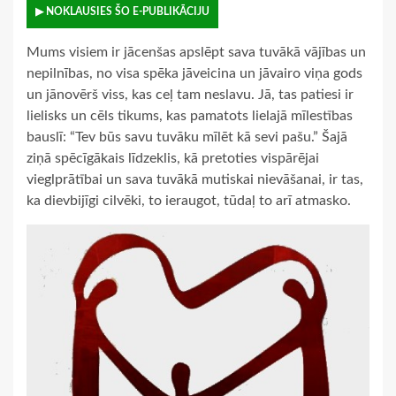
▶ NOKLAUSIES ŠO E-PUBLIKĀCIJU
Mums visiem ir jācenšas apslēpt sava tuvākā vājības un
nepilnības, no visa spēka jāveicina un jāvairo viņa gods
un jānovērš viss, kas ceļ tam neslavu. Jā, tas patiesi ir
lielisks un cēls tikums, kas pamatots lielajā mīlestības
bauslī: “Tev būs savu tuvāku mīlēt kā sevi pašu.” Šajā
ziņā spēcīgākais līdzeklis, kā pretoties vispārējai
vieglprātībai un sava tuvākā mutiskai nievāšanai, ir tas,
ka dievbijīgi cilvēki, to ieraugot, tūdaļ to arī atmasko.