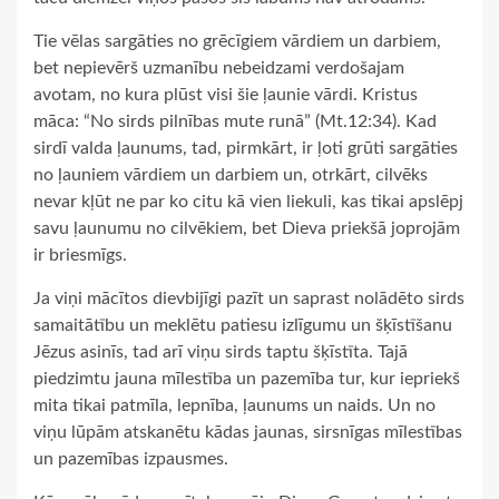
Tie vēlas sargāties no grēcīgiem vārdiem un darbiem,
bet nepievērš uzmanību nebeidzami verdošajam
avotam, no kura plūst visi šie ļaunie vārdi. Kristus
māca: “No sirds pilnības mute runā” (Mt.12:34). Kad
sirdī valda ļaunums, tad, pirmkārt, ir ļoti grūti sargāties
no ļauniem vārdiem un darbiem un, otrkārt, cilvēks
nevar kļūt ne par ko citu kā vien liekuli, kas tikai apslēpj
savu ļaunumu no cilvēkiem, bet Dieva priekšā joprojām
ir briesmīgs.
Ja viņi mācītos dievbijīgi pazīt un saprast nolādēto sirds
samaitātību un meklētu patiesu izlīgumu un šķīstīšanu
Jēzus asinīs, tad arī viņu sirds taptu šķīstīta. Tajā
piedzimtu jauna mīlestība un pazemība tur, kur iepriekš
mita tikai patmīla, lepnība, ļaunums un naids. Un no
viņu lūpām atskanētu kādas jaunas, sirsnīgas mīlestības
un pazemības izpausmes.