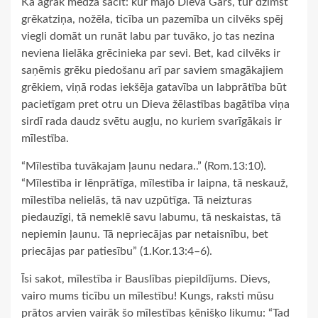
Kā agrāk mēdza sacīt: kur mājo Dieva Gars, tur dzimst
grēkatziņa, nožēla, ticība un pazemība un cilvēks spēj
viegli domāt un runāt labu par tuvāko, jo tas nezina
neviena lielāka grēcinieka par sevi. Bet, kad cilvēks ir
saņēmis grēku piedošanu arī par saviem smagākajiem
grēkiem, viņā rodas iekšēja gatavība un labprātība būt
pacietīgam pret otru un Dieva žēlastības bagātība viņa
sirdī rada daudz svētu augļu, no kuriem svarīgākais ir
mīlestība.
“Mīlestība tuvākajam ļaunu nedara..” (Rom.13:10).
“Mīlestība ir lēnprātīga, mīlestība ir laipna, tā neskauž,
mīlestība nelielās, tā nav uzpūtīga. Tā neizturas
piedauzīgi, tā nemeklē savu labumu, tā neskaistas, tā
nepiemin ļaunu. Tā nepriecājas par netaisnību, bet
priecājas par patiesību” (1.Kor.13:4–6).
Īsi sakot, mīlestība ir Bauslības piepildījums. Dievs,
vairo mums ticību un mīlestību! Kungs, raksti mūsu
prātos arvien vairāk šo mīlestības ķēnišķo likumu: “Tad