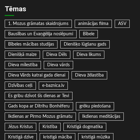
Tēmas
1. Mozus grāmatas skaidrojums
animācijas filma
ASV
Bauslības un Evaņģēlija noslēpumi
Bībele
Bībeles mācības studijas
Dienišķo lūgšanu gads
Dienišķā maize
Dieva Dēls
Dieva likums
Dieva mīlestība
Dieva vārds
Dieva Vārds katrai gada dienai
Dieva žēlastība
Dzīvības ceļš
e-baznica.lv
Es gribu dzīvot šīs dienas ar Tevi
Gads kopa ar Dītrihu Bonhēferu
grēku piedošana
Ikdienas ar Pirmo Mozus grāmatu
Ikdienas meditācijas
Jēzus Kristus
Kristība
Kristīgā dogmatika
Kristīgā dzīve
kristīgā mācība
kristīgā mūzika