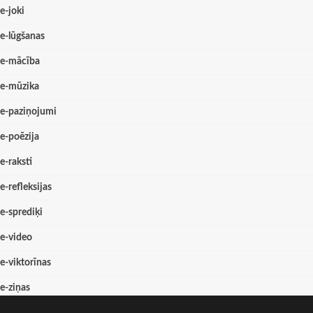
e-joki
e-lūgšanas
e-mācība
e-mūzika
e-paziņojumi
e-poēzija
e-raksti
e-refleksijas
e-sprediķi
e-video
e-viktorīnas
e-ziņas