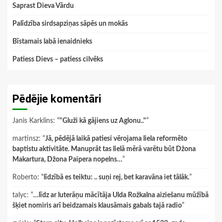
Saprast Dieva Vārdu
Palīdzība sirdsapziņas sāpēs un mokās
Bīstamais labā ienaidnieks
Patiess Dievs – patiess cilvēks
Pēdējie komentāri
Janis Karklins
: “
"Gluži kā gājiens uz Aglonu.."
”
martinsz
: “
Jā, pēdējā laikā patiesi vērojama liela reformēto
baptistu aktivitāte. Manuprāt tas lielā mērā varētu būt Džona
Makartura, Džona Paipera nopelns…
”
Roberto
: “
līdzībā es teiktu: .. suņi rej, bet karavāna iet tālāk.
”
talyc
: “
…līdz ar luterāņu mācītāja Ulda Rožkalna aiziešanu mūžībā
šķiet nomiris arī beidzamais klausāmais gabals tajā radio
”