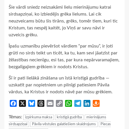
Šie vārdi sniedz neizsakāmi lielu mierinājumu katrai
sirdsapziņai, ko izbiedējis grēka lielums. Lai cik
neuzveicams būtu šis tirāns, grēks, tomēr tiem, kuri tic
Kristum, tas nespēj kaitēt, jo Viņš ar savu nāvi ir
uzveicis grēku.
Īpašu uzmanību pievēršot vārdiem “par mūsu”, ir ļoti
grūti no sirds teikt un ticēt, ka tu, kam sevi jāatzīst par
žēlastības necienīgu, esi tas, par kura nepārvaramajiem,
bezgalīgajiem grēkiem ir nodots Kristus.
Šī ir pati lielākā zināšana un īstā kristīgā gudrība —
uzskatīt par nopietniem un pilnīgi patiesiem Pāvila
vārdus, ka Kristus ir nodots nāvē par mūsu grēkiem.
Facebook
X
Bluesky
Threads
Email
Copy
WhatsApp
Telegram
LinkedIn
Draugiem
Link
Tēmas:
izpirkuma maksa
kristīgā gudrība
mierinājums
sirdsapziņai
Pāvila vēstules galatiešiem skaidrojums
Piecas