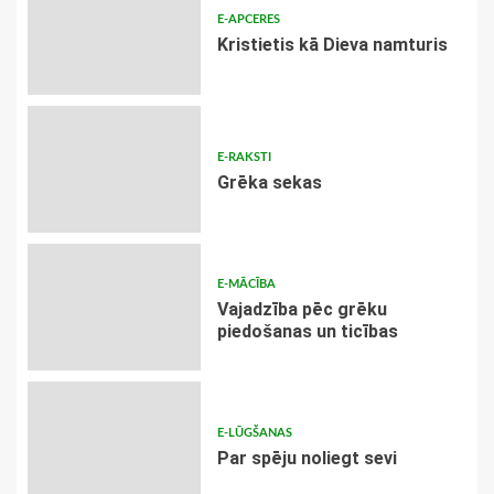
E-APCERES
Kristietis kā Dieva namturis
E-RAKSTI
Grēka sekas
E-MĀCĪBA
Vajadzība pēc grēku
piedošanas un ticības
E-LŪGŠANAS
Par spēju noliegt sevi