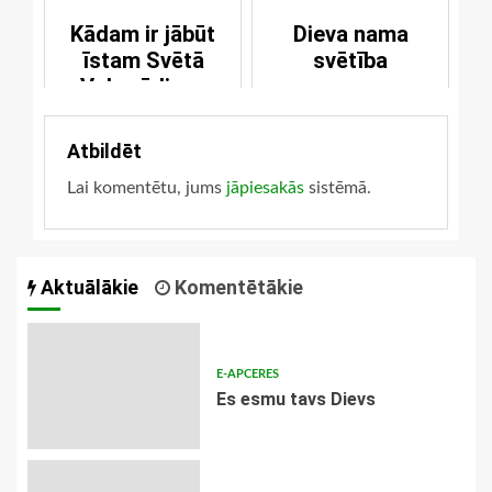
Kādam ir jābūt
Dieva nama
īstam Svētā
svētība
Vakarēdiena
viesim
Atbildēt
Lai komentētu, jums
jāpiesakās
sistēmā.
Aktuālākie
Komentētākie
E-APCERES
Es esmu tavs Dievs