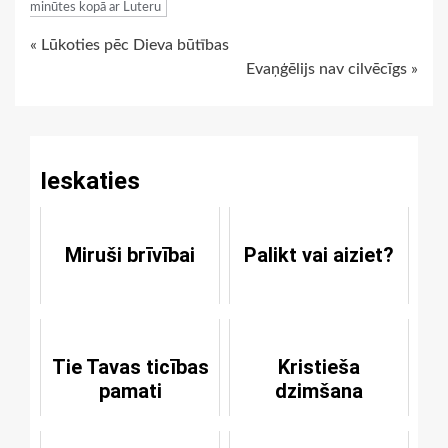
minūtes kopā ar Luteru
Continue
« Lūkoties pēc Dieva būtības
Evaņģēlijs nav cilvēcīgs »
Reading
Ieskaties
Miruši brīvībai
Palikt vai aiziet?
Tie Tavas ticības
Kristieša
pamati
dzimšana