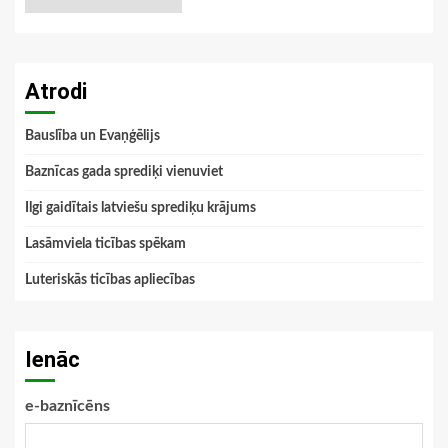
Atrodi
Bauslība un Evaņģēlijs
Baznīcas gada sprediķi vienuviet
Ilgi gaidītais latviešu sprediķu krājums
Lasāmviela ticības spēkam
Luteriskās ticības apliecības
Ienāc
e-baznīcēns