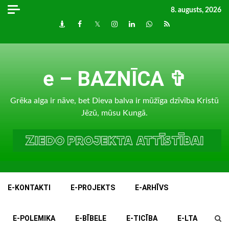
Skip
8. augusts, 2026
to
Draugiem
Facebook
Twitter
Instagram
LinkedIn
whatsapp
RSS
content
e – BAZNĪCA ✞
Grēka alga ir nāve, bet Dieva balva ir mūžīga dzīvība Kristū
Jēzū, mūsu Kungā.
E-KONTAKTI
E-PROJEKTS
E-ARHĪVS
E-POLEMIKA
E-BĪBELE
E-TICĪBA
E-LTA