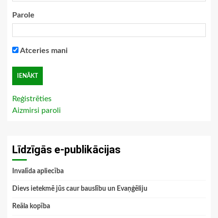
Parole
Atceries mani
Reģistrēties
Aizmirsi paroli
Līdzīgās e-publikācijas
Invalīda apliecība
Dievs ietekmē jūs caur bauslību un Evaņģēliju
Reāla kopība