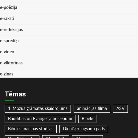
e-poēzija
e-raksti
e-refleksijas
e-sprediķi
e-video
e-viktorīnas
e-ziņas
Tēmas
1. Mozus grāmatas skaidrojums
animācijas filma
ASV
Bauslības un Evaņģēlija noslēpumi
Bībele
Bībeles mācības studijas
Dienišķo lūgšanu gads