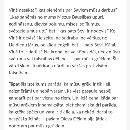
Viņš nesaka: “..kas pieņēmis par Saviem mūsu darbus”,
“..kas saņēmis no mums Mozus Bauslības upuri,
godināšanu, dievkalpojumu, mises, solījumus,
svētceļojumus utt.”, bet: “kas pats Sevi ir nodevis.” Ko
Viņš ir devis? Ne zeltu, ne sudrabu, ne vēršus, ne
Lieldienu jērus, ne kādu eņģeli, bet — pats Sevi. Kālab
Viņš to ir darījis? Ne kroņa, ne valstības dēļ, nedz mūsu
svētuma vai taisnības dēļ, bet — par mūsu grēkiem. Šie
vārdi skan kā pērkona dārdi un vēršas pret visām
taisnībām.
Tāpat šis izteikums parāda, ka mūsu grēki ir tik lieli,
neizmērāmi un nepārvarami, ka visa pasaule nespēj
gandarīt pat par vienu no tiem. Un lielā cena, kāda par
mūsu grēkiem ir samaksāta, pietiekami skaidri parāda,
ka grēka spēks un vara ir tik liela, ka nekādi darbi to
nespēj iznīcināt — pašam Dieva Dēlam bija jātiek
nodotam par mūsu grēkiem.