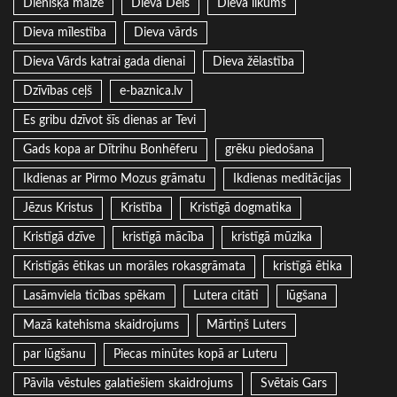
Dienišķā maize
Dieva Dēls
Dieva likums
Dieva mīlestība
Dieva vārds
Dieva Vārds katrai gada dienai
Dieva žēlastība
Dzīvības ceļš
e-baznica.lv
Es gribu dzīvot šīs dienas ar Tevi
Gads kopa ar Dītrihu Bonhēferu
grēku piedošana
Ikdienas ar Pirmo Mozus grāmatu
Ikdienas meditācijas
Jēzus Kristus
Kristība
Kristīgā dogmatika
Kristīgā dzīve
kristīgā mācība
kristīgā mūzika
Kristīgās ētikas un morāles rokasgrāmata
kristīgā ētika
Lasāmviela ticības spēkam
Lutera citāti
lūgšana
Mazā katehisma skaidrojums
Mārtiņš Luters
par lūgšanu
Piecas minūtes kopā ar Luteru
Pāvila vēstules galatiešiem skaidrojums
Svētais Gars