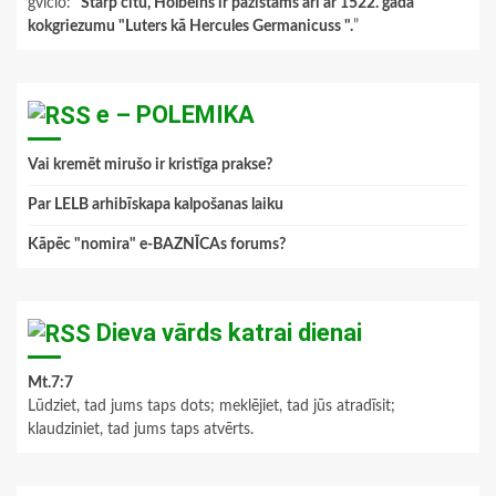
gviclo
: “
Starp citu, Holbeins ir pazīstams arī ar 1522. gada
kokgriezumu "Luters kā Hercules Germanicuss ".
”
e – POLEMIKA
Vai kremēt mirušo ir kristīga prakse?
Par LELB arhibīskapa kalpošanas laiku
Kāpēc "nomira" e-BAZNĪCAs forums?
Dieva vārds katrai dienai
Mt.7:7
Lūdziet, tad jums taps dots; meklējiet, tad jūs atradīsit;
klaudziniet, tad jums taps atvērts.