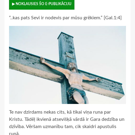
▶ NOKLAUSIES ŠO E-PUBLIKĀCIJU
“..kas pats Sevi ir nodevis par mūsu grēkiem.” [Gal.1:4]
Te nav dzirdams nekas cits, kā tikai viņa runa par
Kristu. Tādēļ ikvienā atsevišķā vārdā ir Gara dedzība un
dzīvība. Vēršam uzmanību tam, cik skaidri apustulis
runā.