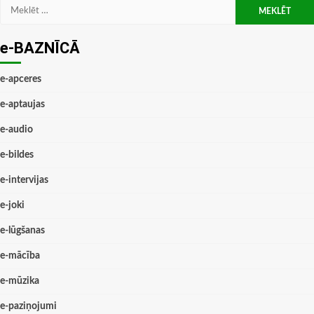
Meklēt:
e-BAZNĪCĀ
e-apceres
e-aptaujas
e-audio
e-bildes
e-intervijas
e-joki
e-lūgšanas
e-mācība
e-mūzika
e-paziņojumi