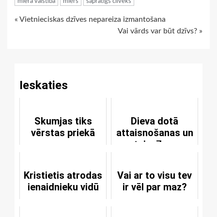
miera valstība
miers
saprātīgs cilvēks
Continue
« Vietnieciskas dzīves nepareiza izmantošana
Vai vārds var būt dzīvs? »
Reading
Ieskaties
Skumjas tiks
Dieva dotā
vērstas priekā
attaisnošanas un
taisnības
definīcija
Kristietis atrodas
Vai ar to visu tev
ienaidnieku vidū
ir vēl par maz?