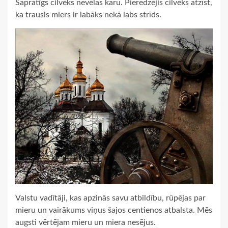
Saprātīgs cilvēks nevēlas karu. Pieredzējis cilvēks atzīst,
ka trausls miers ir labāks nekā labs strīds.
Valstu vadītāji, kas apzinās savu atbildību, rūpējas par
mieru un vairākums viņus šajos centienos atbalsta. Mēs
augsti vērtējam mieru un miera nesējus.