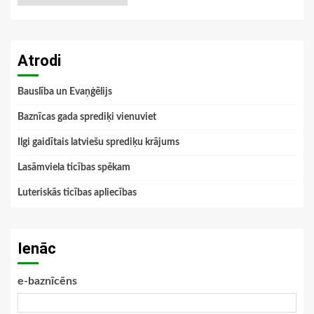
Atrodi
Bauslība un Evaņģēlijs
Baznīcas gada sprediķi vienuviet
Ilgi gaidītais latviešu sprediķu krājums
Lasāmviela ticības spēkam
Luteriskās ticības apliecības
Ienāc
e-baznīcēns