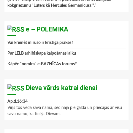
kokgriezumu "Luters kā Hercules Germanicuss ".
”
e – POLEMIKA
Vai kremēt mirušo ir kristīga prakse?
Par LELB arhibīskapa kalpošanas laiku
Kāpēc "nomira" e-BAZNĪCAs forums?
Dieva vārds katrai dienai
Ap.d.16:34
Viņš tos veda savā namā, sēdināja pie galda un priecājās ar visu
savu namu, ka ticēja Dievam.