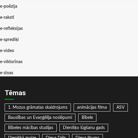
e-poēzija
e-raksti
e-refleksijas
e-sprediķi
e-video
e-viktorīnas
e-ziņas
Tēmas
1. Mozus grāmatas skaidrojums
animācijas filma
ASV
Bauslības un Evaņģēlija noslēpumi
Bībele
Bībeles mācības studijas
Dienišķo lūgšanu gads
Dienišķā maize
Dieva Dēls
Dieva likums