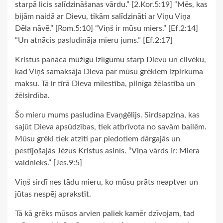
starpā licis salīdzināšanas vārdu.” [2.Kor.5:19] “Mēs, kas
bijām naidā ar Dievu, tikām salīdzināti ar Viņu Viņa
Dēla nāvē.” [Rom.5:10] “Viņš ir mūsu miers.” [Ef.2:14]
“Un atnācis pasludināja mieru jums.” [Ef.2:17]
Kristus panāca mūžīgu izlīgumu starp Dievu un cilvēku,
kad Viņš samaksāja Dieva par mūsu grēkiem izpirkuma
maksu. Tā ir tīrā Dieva mīlestība, pilnīga žēlastība un
žēlsirdība.
Šo mieru mums pasludina Evaņģēlijs. Sirdsapziņa, kas
sajūt Dieva apsūdzības, tiek atbrīvota no savām bailēm.
Mūsu grēki tiek atzīti par piedotiem dārgajās un
pestījošajās Jēzus Kristus asinīs. “Viņa vārds ir: Miera
valdnieks.” [Jes.9:5]
Viņš sirdī nes tādu mieru, ko mūsu prāts neaptver un
jūtas nespēj aprakstīt.
Tā kā grēks mūsos arvien paliek kamēr dzīvojam, tad