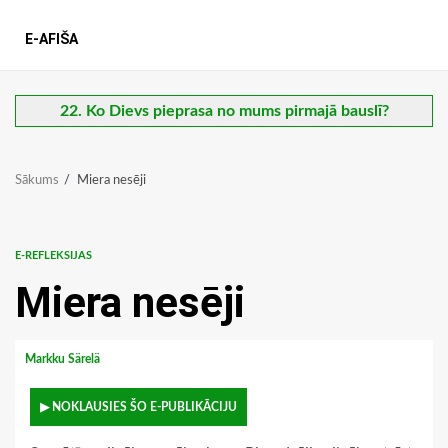
E-AFIŠA
22. Ko Dievs pieprasa no mums pirmajā bauslī?
Sākums
Miera nesēji
E-REFLEKSIJAS
Miera nesēji
Markku Särelä
▶ NOKLAUSIES ŠO E-PUBLIKĀCIJU