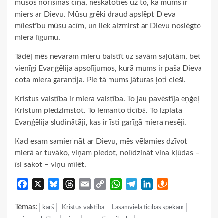
mūsos norisinās cīņa, neskatoties uz to, ka mums ir
miers ar Dievu. Mūsu grēki draud apslēpt Dieva
mīlestību mūsu acīm, un liek aizmirst ar Dievu noslēgto
miera līgumu.
Tādēļ mēs nevaram mieru balstīt uz savām sajūtām, bet
vienīgi Evaņģēlija apsolījumos, kurā mums ir paša Dieva
dota miera garantija. Pie tā mums jāturas ļoti cieši.
Kristus valstība ir miera valstība. To jau pavēstīja eņģeļi
Kristum piedzimstot. To iemanto ticībā. To izplata
Evaņģēlija sludinātāji, kas ir īsti garīgā miera nesēji.
Kad esam samierināt ar Dievu, mēs vēlamies dzīvot
mierā ar tuvāko, viņam piedot, nolīdzināt viņa kļūdas –
īsi sakot – viņu mīlēt.
Facebook
X
Bluesky
Threads
Email
Copy
WhatsApp
Telegram
LinkedIn
Draugiem
Link
Tēmas:
karš
Kristus valstība
Lasāmviela ticības spēkam