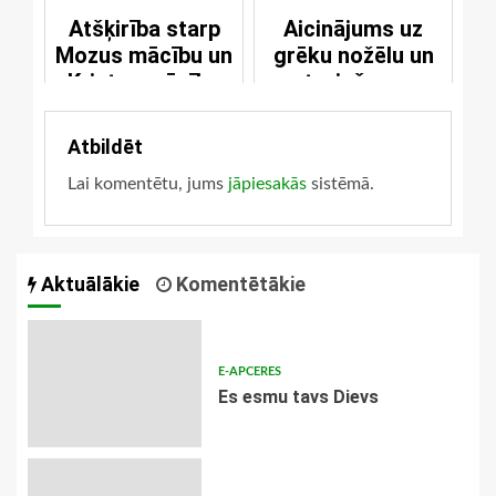
Atšķirība starp
Aicinājums uz
Mozus mācību un
grēku nožēlu un
Kristus mācību
atgriešanos
Atbildēt
Lai komentētu, jums
jāpiesakās
sistēmā.
Aktuālākie
Komentētākie
E-APCERES
Es esmu tavs Dievs