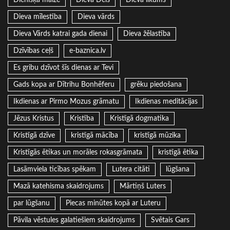
Dieva mīlestība
Dieva vārds
Dieva Vārds katrai gada dienai
Dieva žēlastība
Dzīvības ceļš
e-baznica.lv
Es gribu dzīvot šīs dienas ar Tevi
Gads kopa ar Dītrihu Bonhēferu
grēku piedošana
Ikdienas ar Pirmo Mozus grāmatu
Ikdienas meditācijas
Jēzus Kristus
Kristība
Kristīgā dogmatika
Kristīgā dzīve
kristīgā mācība
kristīgā mūzika
Kristīgās ētikas un morāles rokasgrāmata
kristīgā ētika
Lasāmviela ticības spēkam
Lutera citāti
lūgšana
Mazā katehisma skaidrojums
Mārtiņš Luters
par lūgšanu
Piecas minūtes kopā ar Luteru
Pāvila vēstules galatiešiem skaidrojums
Svētais Gars