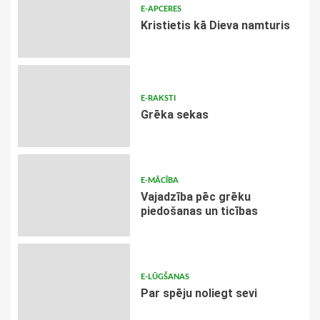
E-APCERES
Kristietis kā Dieva namturis
E-RAKSTI
Grēka sekas
E-MĀCĪBA
Vajadzība pēc grēku
piedošanas un ticības
E-LŪGŠANAS
Par spēju noliegt sevi