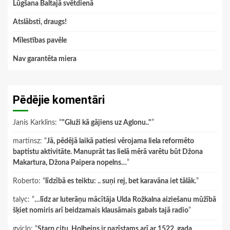
Lūgšana Baltajā svētdienā
Atslābsti, draugs!
Mīlestības pavēle
Nav garantēta miera
Pēdējie komentāri
Janis Karklins
: “
"Gluži kā gājiens uz Aglonu.."
”
martinsz
: “
Jā, pēdējā laikā patiesi vērojama liela reformēto
baptistu aktivitāte. Manuprāt tas lielā mērā varētu būt Džona
Makartura, Džona Paipera nopelns…
”
Roberto
: “
līdzībā es teiktu: .. suņi rej, bet karavāna iet tālāk.
”
talyc
: “
…līdz ar luterāņu mācītāja Ulda Rožkalna aiziešanu mūžībā
šķiet nomiris arī beidzamais klausāmais gabals tajā radio
”
gviclo
: “
Starp citu, Holbeins ir pazīstams arī ar 1522. gada