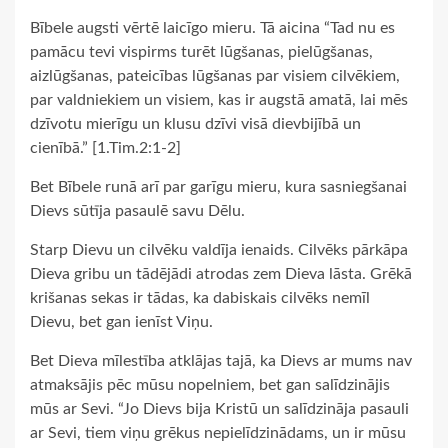
Bībele augsti vērtē laicīgo mieru. Tā aicina “Tad nu es
pamācu tevi vispirms turēt lūgšanas, pielūgšanas,
aizlūgšanas, pateicības lūgšanas par visiem cilvēkiem,
par valdniekiem un visiem, kas ir augstā amatā, lai mēs
dzīvotu mierīgu un klusu dzīvi visā dievbijībā un
cienībā.” [1.Tim.2:1-2]
Bet Bībele runā arī par garīgu mieru, kura sasniegšanai
Dievs sūtīja pasaulē savu Dēlu.
Starp Dievu un cilvēku valdīja ienaids. Cilvēks pārkāpa
Dieva gribu un tādējādi atrodas zem Dieva lāsta. Grēkā
krišanas sekas ir tādas, ka dabiskais cilvēks nemīl
Dievu, bet gan ienīst Viņu.
Bet Dieva mīlestība atklājas tajā, ka Dievs ar mums nav
atmaksājis pēc mūsu nopelniem, bet gan salīdzinājis
mūs ar Sevi. “Jo Dievs bija Kristū un salīdzināja pasauli
ar Sevi, tiem viņu grēkus nepielīdzinādams, un ir mūsu