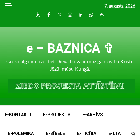
Skip
7. augusts, 2026
to
Draugiem
Facebook
Twitter
Instagram
LinkedIn
whatsapp
RSS
content
e – BAZNĪCA ✞
Grēka alga ir nāve, bet Dieva balva ir mūžīga dzīvība Kristū
Jēzū, mūsu Kungā.
E-KONTAKTI
E-PROJEKTS
E-ARHĪVS
E-POLEMIKA
E-BĪBELE
E-TICĪBA
E-LTA