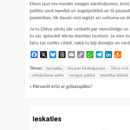
Dievs ļaus tev nonākt smagos kārdinājumos, krist 
paliktu savā lepnībā un augstprātībā un tā pazaudē
pazemības, tik daudz viņš iegūst arī svētuma un žē
Ja tu Dieva vārdu sāc uzskatīt par nenozīmīgu un e
tu sāc apšaubīt Vārda dievišķo izcelsmi. Ja vien tu 
taču tas notiks citādi, nekā tu biji domājis un cerēj
Facebook
X
Bluesky
Threads
Email
Copy
WhatsApp
Telegram
LinkedIn
Dra
Link
Tēmas:
bezrūpība
cīņa pret kārdinājumiem
Dieva sirds
svētdarīšanas spēks
vienīgais glābiņš
žēlastības līdzekļi
Continue
« Pārvarēt krīzi ar gribasspēku?
Reading
Ieskaties