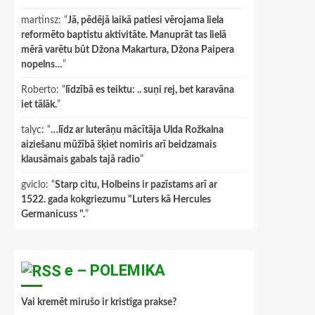
martinsz
: “
Jā, pēdējā laikā patiesi vērojama liela
reformēto baptistu aktivitāte. Manuprāt tas lielā
mērā varētu būt Džona Makartura, Džona Paipera
nopelns…
”
Roberto
: “
līdzībā es teiktu: .. suņi rej, bet karavāna
iet tālāk.
”
talyc
: “
…līdz ar luterāņu mācītāja Ulda Rožkalna
aiziešanu mūžībā šķiet nomiris arī beidzamais
klausāmais gabals tajā radio
”
gviclo
: “
Starp citu, Holbeins ir pazīstams arī ar
1522. gada kokgriezumu "Luters kā Hercules
Germanicuss ".
”
e – POLEMIKA
Vai kremēt mirušo ir kristīga prakse?