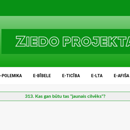
E-POLEMIKA
E-BĪBELE
E-TICĪBA
E-LTA
E-AFIŠA
313. Kas gan būtu tas "jaunais cilvēks"?