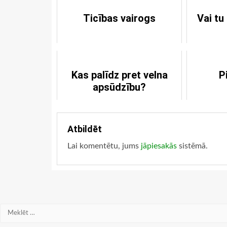
Ticības vairogs
Vai tu
Kas palīdz pret velna
P
apsūdzību?
Atbildēt
Lai komentētu, jums
jāpiesakās
sistēmā.
Meklēt: