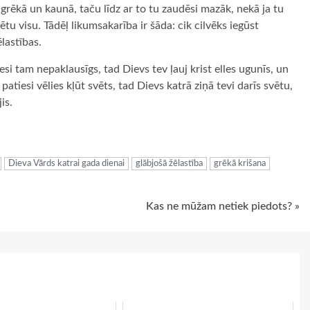
grēkā un kaunā, taču līdz ar to tu zaudēsi mazāk, nekā ja tu
tu visu. Tādēļ likumsakarība ir šāda: cik cilvēks iegūst
lastības.
si tam nepaklausīgs, tad Dievs tev ļauj krist elles ugunīs, un
patiesi vēlies kļūt svēts, tad Dievs katrā ziņā tevi darīs svētu,
is.
ugiem
Dieva Vārds katrai gada dienai
glābjošā žēlastība
grēkā krišana
Kas ne mūžam netiek piedots? »