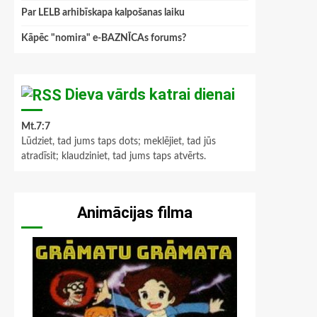
Par LELB arhibīskapa kalpošanas laiku
Kāpēc "nomira" e-BAZNĪCAs forums?
Dieva vārds katrai dienai
Mt.7:7
Lūdziet, tad jums taps dots; meklējiet, tad jūs
atradīsit; klaudziniet, tad jums taps atvērts.
Animācijas filma