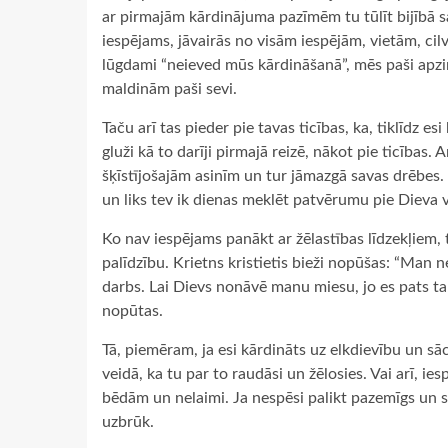
ar pirmajām kārdinājuma pazīmēm tu tūlīt bijībā sa
iespējams, jāvairās no visām iespējām, vietām, cil
lūgdami “neieved mūs kārdināšanā”, mēs paši apz
maldinām paši sevi.
Taču arī tas pieder pie tavas ticības, ka, tiklīdz es
gluži kā to darīji pirmajā reizē, nākot pie ticības. 
šķīstījošajām asinīm un tur jāmazgā savas drēbes. 
un liks tev ik dienas meklēt patvērumu pie Dieva 
Ko nav iespējams panākt ar žēlastības līdzekļiem, 
palīdzību. Krietns kristietis bieži nopūšas: “Man 
darbs. Lai Dievs nonāvē manu miesu, jo es pats ta
nopūtas.
Tā, piemēram, ja esi kārdināts uz elkdievību un sāc
veidā, ka tu par to raudāsi un žēlosies. Vai arī, ies
bēdām un nelaimi. Ja nespēsi palikt pazemīgs un sā
uzbrūk.