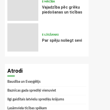
E-MĀCĪBA
Vajadzība pēc grēku
piedošanas un ticības
E-LŪGŠANAS
Par spēju noliegt sevi
Atrodi
Bauslība un Evaņģēlijs
Baznīcas gada sprediķi vienuviet
Ilgi gaidītais latviešu sprediķu krājums
Lasāmviela ticības spēkam