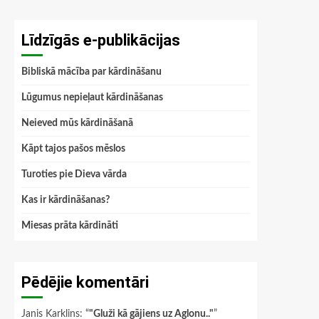
Līdzīgās e-publikācijas
Bibliskā mācība par kārdināšanu
Lūgumus nepieļaut kārdināšanas
Neieved mūs kārdināšanā
Kāpt tajos pašos mēslos
Turoties pie Dieva vārda
Kas ir kārdināšanas?
Miesas prāta kārdināti
Pēdējie komentāri
Janis Karklins
: “
"Gluži kā gājiens uz Aglonu.."
”