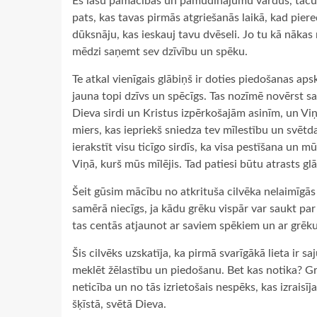
Es lasu pamācības un pamudinājumu vārdus, taču vi
pats, kas tavas pirmās atgriešanās laikā, kad piere
dūksnāju, kas ieskauj tavu dvēseli. Jo tu kā nākas
mēdzi saņemt sev dzīvību un spēku.
Te atkal vienīgais glābiņš ir doties piedošanas apsk
jauna topi dzīvs un spēcīgs. Tas nozīmē novērst sa
Dieva sirdi un Kristus izpērkošajām asinīm, un Viņa
miers, kas iepriekš sniedza tev mīlestību un svētd
ierakstīt visu ticīgo sirdīs, ka visa pestīšana un m
Viņā, kurš mūs mīlējis. Tad patiesi būtu atrasts gl
Šeit gūsim mācību no atkrituša cilvēka nelaimīgās 
samērā niecīgs, ja kādu grēku vispār var saukt par
tas centās atjaunot ar saviem spēkiem un ar grēku
Šis cilvēks uzskatīja, ka pirmā svarīgākā lieta ir 
meklēt žēlastību un piedošanu. Bet kas notika? Gr
neticība un no tās izrietošais nespēks, kas izraisī
šķīstā, svētā Dieva.