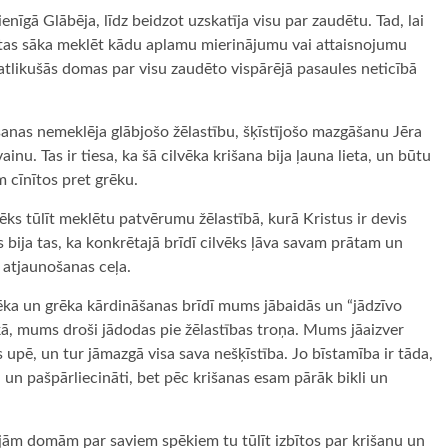
enīgā Glābēja, līdz beidzot uzskatīja visu par zaudētu. Tad, lai
 tas sāka meklēt kādu aplamu mierinājumu vai attaisnojumu
t atlikušās domas par visu zaudēto vispārējā pasaules neticībā
.
krišanas nemeklēja glābjošo žēlastību, šķīstījošo mazgāšanu Jēra
nu. Tas ir tiesa, ka šā cilvēka krišana bija ļauna lieta, un būtu
īm cīnītos pret grēku.
lvēks tūlīt meklētu patvērumu žēlastībā, kurā Kristus ir devis
s bija tas, ka konkrētajā brīdī cilvēks ļāva savam prātam un
 atjaunošanas ceļa.
grēka un grēka kārdināšanas brīdī mums jābaidās un “jādzīvo
grēkā, mums droši jādodas pie žēlastības troņa. Mums jāaizver
 upē, un tur jāmazgā visa sava nešķīstība. Jo bīstamība ir tāda,
un pašpārliecināti, bet pēc krišanas esam pārāk bikli un
ajām domām par saviem spēkiem tu tūlīt izbītos par krišanu un