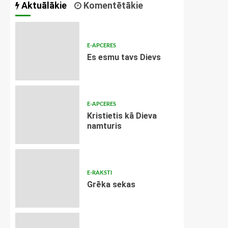
Aktuālākie
Komentētākie
E-APCERES
Es esmu tavs Dievs
E-APCERES
Kristietis kā Dieva
namturis
E-RAKSTI
Grēka sekas