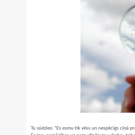
Tu sūdzies: “Es esmu tik vēss un nespēcīgs cīņā p