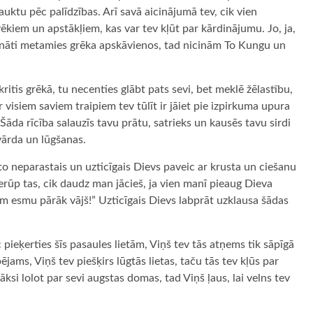
uktu pēc palīdzības. Arī savā aicinājumā tev, cik vien
vēkiem un apstākļiem, kas var tev kļūt par kārdinājumu. Jo, ja,
ināti metamies grēka apskāvienos, tad nicinām To Kungu un
i kritis grēkā, tu necenties glābt pats sevi, bet meklē žēlastību,
Ar visiem saviem traipiem tev tūlīt ir jāiet pie izpirkuma upura
Šāda rīcība salauzīs tavu prātu, satrieks un kausēs tavu sirdi
vārda un lūgšanas.
to neparastais un uzticīgais Dievs paveic ar krusta un ciešanu
nerūp tas, cik daudz man jācieš, ja vien manī pieaug Dieva
m esmu pārāk vājš!” Uzticīgais Dievs labprāt uzklausa šādas
 pieķerties šīs pasaules lietām, Viņš tev tās atņems tik sāpīgā
pējams, Viņš tev piešķirs lūgtās lietas, taču tās tev kļūs par
ksi lolot par sevi augstas domas, tad Viņš ļaus, lai velns tev