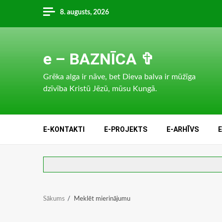
Skip
8. augusts, 2026
to
content
e – BAZNĪCA ✞
Grēka alga ir nāve, bet Dieva balva ir mūžīga
dzīvība Kristū Jēzū, mūsu Kungā.
E-KONTAKTI
E-PROJEKTS
E-ARHĪVS
Sākums
Meklēt mierinājumu