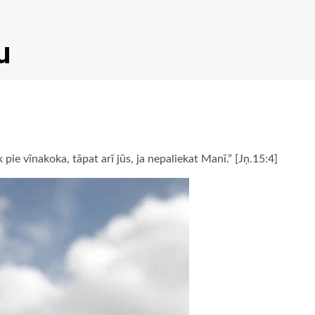
u
 pie vīnakoka, tāpat arī jūs, ja nepaliekat Manī.” [Jņ.15:4]