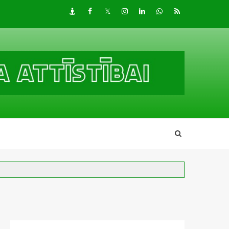
Draugiem
Facebook
Twitter
Instagram
LinkedIn
whatsapp
RSS