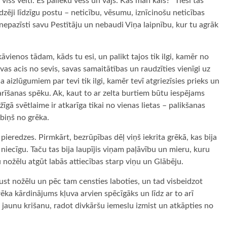
ss velti. Es palieku vēss un vājš. Kas man kaiš?” Tieši tas
dzēji līdzīgu postu – neticību, vēsumu, iznīcinošu neticības
 nepazīsti savu Pestītāju un nebaudi Viņa laipnību, kur tu agrāk
āvienos tādam, kāds tu esi, un palikt tajos tik ilgi, kamēr no
vas acis no sevis, savas samaitātības un raudzīties vienīgi uz
 aizlūgumiem par tevi tik ilgi, kamēr tevī atgriezīsies prieks un
arīšanas spēku. Ak, kaut to ar zelta burtiem būtu iespējams
ūžīgā svētlaime ir atkarīga tikai no vienas lietas – palikšanas
ābiņš no grēka.
pieredzes. Pirmkārt, bezrūpības dēļ viņš iekrita grēkā, kas bija
 niecīgu. Taču tas bija laupījis viņam paļāvību un mieru, kuru
 nožēlu atgūt labās attiecības starp viņu un Glābēju.
sajust nožēlu un pēc tam censties laboties, un tad visbeidzot
ēka kārdinājums kļuva arvien spēcīgāks un līdz ar to arī
ja jaunu krišanu, radot divkāršu iemeslu izmist un atkāpties no