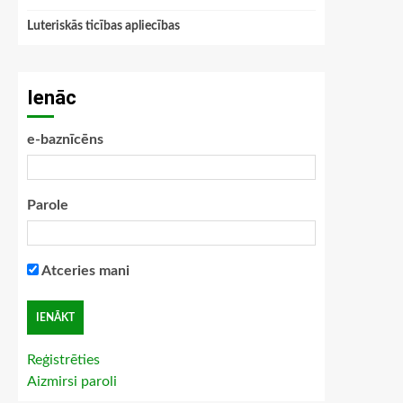
Luteriskās ticības apliecības
Ienāc
e-baznīcēns
Parole
Atceries mani
Reģistrēties
Aizmirsi paroli