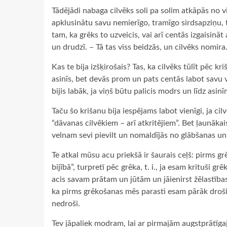
Tādējādi nabaga cilvēks soli pa solim atkāpās no vi
apklusinātu savu nemierīgo, tramīgo sirdsapziņu,
tam, ka grēks to uzveicis, vai arī centās izgaisinā
un drudzī. – Tā tas viss beidzās, un cilvēks nomira
Kas te bija izšķirošais? Tas, ka cilvēks tūlīt pēc 
asinīs, bet devās prom un pats centās labot savu vai
bijis labāk, ja viņš būtu palicis modrs un līdz asin
Taču šo krišanu bija iespējams labot vienīgi, ja ci
“dāvanas cilvēkiem – arī atkritējiem”. Bet ļaunākai
velnam sevi pievilt un nomaldījās no glābšanas un
Te atkal mūsu acu priekšā ir šaurais ceļš: pirms 
bijībā”, turpretī pēc grēka, t. i., ja esam krituši 
acis savam prātam un jūtām un jāienirst žēlastības
ka pirms grēkošanas mēs parasti esam pārāk droši 
nedroši.
Tev jāpaliek modram, lai ar pirmajām augstprātīg