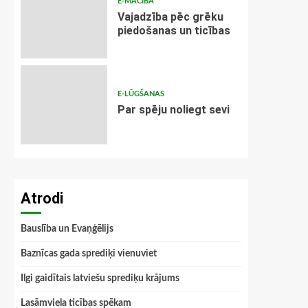
E-MĀCĪBA
Vajadzība pēc grēku
piedošanas un ticības
E-LŪGŠANAS
Par spēju noliegt sevi
Atrodi
Bauslība un Evaņģēlijs
Baznīcas gada sprediķi vienuviet
Ilgi gaidītais latviešu sprediķu krājums
Lasāmviela ticības spēkam