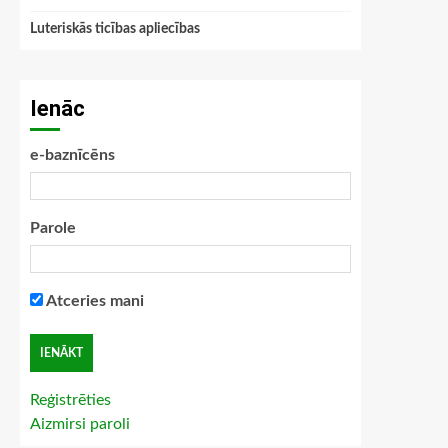
Luteriskās ticības apliecības
Ienāc
e-baznīcēns
Parole
Atceries mani
Reģistrēties
Aizmirsi paroli