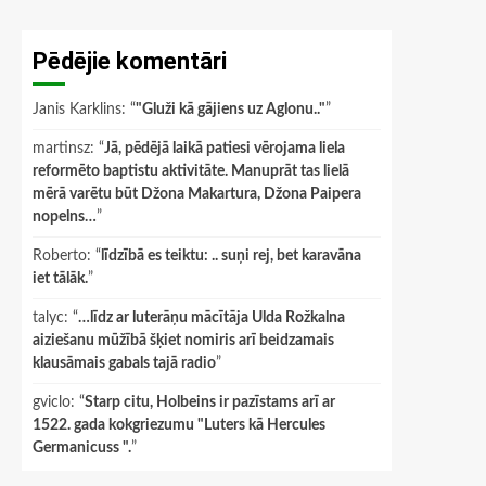
Pēdējie komentāri
Janis Karklins
: “
"Gluži kā gājiens uz Aglonu.."
”
martinsz
: “
Jā, pēdējā laikā patiesi vērojama liela
reformēto baptistu aktivitāte. Manuprāt tas lielā
mērā varētu būt Džona Makartura, Džona Paipera
nopelns…
”
Roberto
: “
līdzībā es teiktu: .. suņi rej, bet karavāna
iet tālāk.
”
talyc
: “
…līdz ar luterāņu mācītāja Ulda Rožkalna
aiziešanu mūžībā šķiet nomiris arī beidzamais
klausāmais gabals tajā radio
”
gviclo
: “
Starp citu, Holbeins ir pazīstams arī ar
1522. gada kokgriezumu "Luters kā Hercules
Germanicuss ".
”