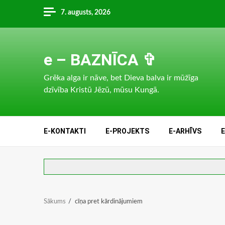
Skip
7. augusts, 2026
to
content
e – BAZNĪCA ✞
Grēka alga ir nāve, bet Dieva balva ir mūžīga
dzīvība Kristū Jēzū, mūsu Kungā.
E-KONTAKTI
E-PROJEKTS
E-ARHĪVS
Sākums
cīņa pret kārdinājumiem