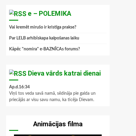
e – POLEMIKA
Vai kremēt mirušo ir kristīga prakse?
Par LELB arhibīskapa kalpošanas laiku
Kāpēc "nomira" e-BAZNĪCAs forums?
Dieva vārds katrai dienai
Ap.d.16:34
Viņš tos veda savā namā, sēdināja pie galda un
priecājās ar visu savu namu, ka ticēja Dievam.
Animācijas filma