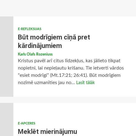
E-REFLEKSIJAS
Būt modrīgiem cīņā pret
kārdinājumiem
Karls Olafs Rozeniuss
Kristus pavēl arī citus līdzekļus, kas jālieto tikpat
nopietni, lai nepieļautu krišanu. Tie ietverti vārdos
“esiet modrīgi” (Mt.17:21; 26:41). Būt modrīgiem
nozīmē uzmanīties jau no...
Lasīt tālāk
E-APCERES
Meklēt mierinājumu