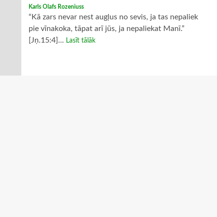
Karls Olafs Rozeniuss
“Kā zars nevar nest augļus no sevis, ja tas nepaliek
pie vīnakoka, tāpat arī jūs, ja nepaliekat Manī.”
[Jņ.15:4]...
Lasīt tālāk