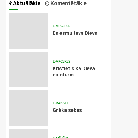
Aktuālākie
Komentētākie
E-APCERES
Es esmu tavs Dievs
E-APCERES
Kristietis kā Dieva
namturis
E-RAKSTI
Grēka sekas