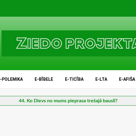
E-POLEMIKA
E-BĪBELE
E-TICĪBA
E-LTA
E-AFIŠA
44. Ko Dievs no mums pieprasa trešajā bauslī?