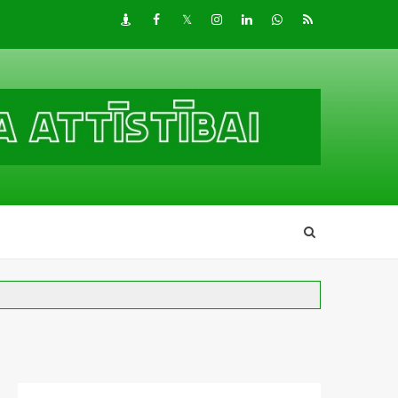
Draugiem
Facebook
Twitter
Instagram
LinkedIn
whatsapp
RSS