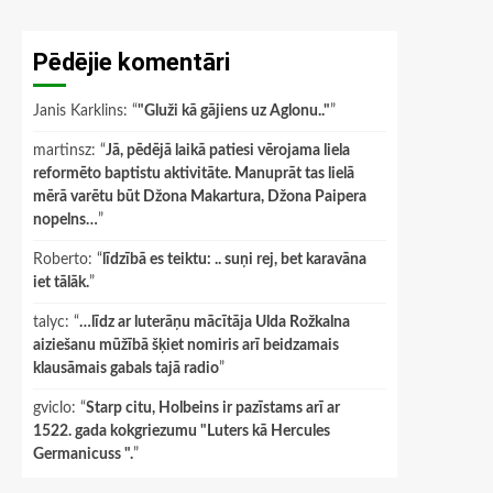
Pēdējie komentāri
Janis Karklins
: “
"Gluži kā gājiens uz Aglonu.."
”
martinsz
: “
Jā, pēdējā laikā patiesi vērojama liela
reformēto baptistu aktivitāte. Manuprāt tas lielā
mērā varētu būt Džona Makartura, Džona Paipera
nopelns…
”
Roberto
: “
līdzībā es teiktu: .. suņi rej, bet karavāna
iet tālāk.
”
talyc
: “
…līdz ar luterāņu mācītāja Ulda Rožkalna
aiziešanu mūžībā šķiet nomiris arī beidzamais
klausāmais gabals tajā radio
”
gviclo
: “
Starp citu, Holbeins ir pazīstams arī ar
1522. gada kokgriezumu "Luters kā Hercules
Germanicuss ".
”