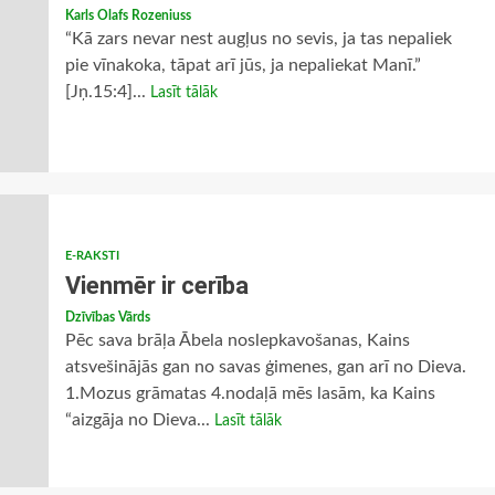
Karls Olafs Rozeniuss
“Kā zars nevar nest augļus no sevis, ja tas nepaliek
pie vīnakoka, tāpat arī jūs, ja nepaliekat Manī.”
[Jņ.15:4]...
Lasīt tālāk
E-RAKSTI
Vienmēr ir cerība
Dzīvības Vārds
Pēc sava brāļa Ābela noslepkavošanas, Kains
atsvešinājās gan no savas ģimenes, gan arī no Dieva.
1.Mozus grāmatas 4.nodaļā mēs lasām, ka Kains
“aizgāja no Dieva...
Lasīt tālāk