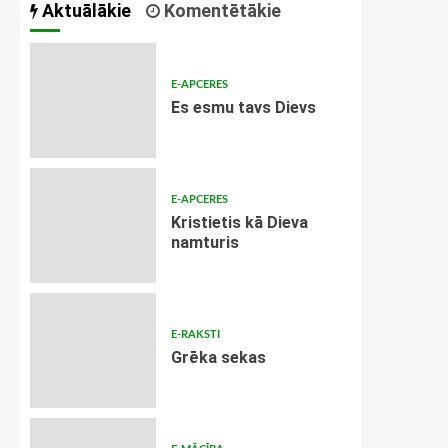
Aktuālākie
Komentētākie
E-APCERES
Es esmu tavs Dievs
E-APCERES
Kristietis kā Dieva
namturis
E-RAKSTI
Grēka sekas