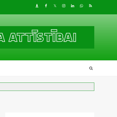
Draugiem
Facebook
Twitter
Instagram
LinkedIn
whatsapp
RSS