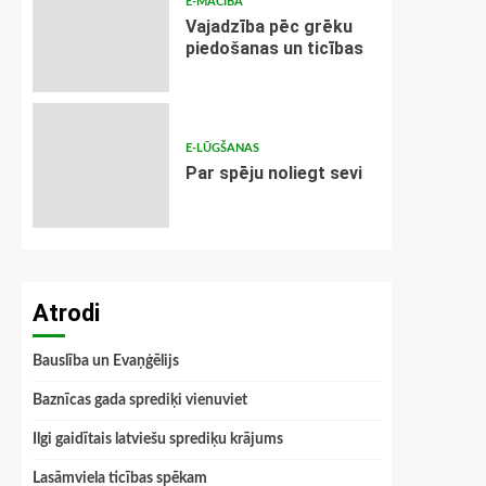
E-MĀCĪBA
Vajadzība pēc grēku
piedošanas un ticības
E-LŪGŠANAS
Par spēju noliegt sevi
Atrodi
Bauslība un Evaņģēlijs
Baznīcas gada sprediķi vienuviet
Ilgi gaidītais latviešu sprediķu krājums
Lasāmviela ticības spēkam