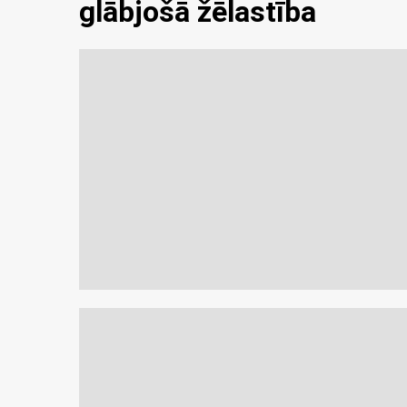
glābjošā žēlastība