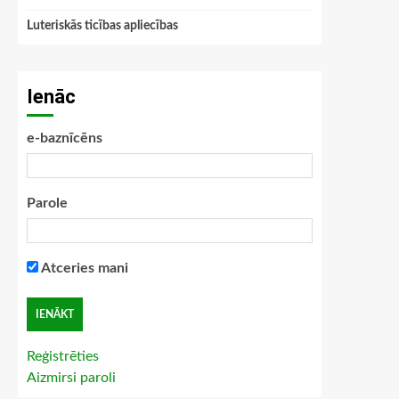
Luteriskās ticības apliecības
Ienāc
e-baznīcēns
Parole
Atceries mani
Reģistrēties
Aizmirsi paroli