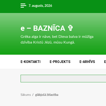
Skip
7. augusts, 2026
to
content
e – BAZNĪCA ✞
Grēka alga ir nāve, bet Dieva balva ir mūžīga
dzīvība Kristū Jēzū, mūsu Kungā.
E-KONTAKTI
E-PROJEKTS
E-ARHĪVS
Sākums
glābjošā žēlastība