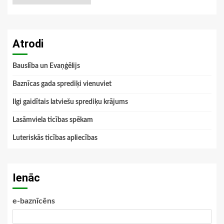
Atrodi
Bauslība un Evaņģēlijs
Baznīcas gada sprediķi vienuviet
Ilgi gaidītais latviešu sprediķu krājums
Lasāmviela ticības spēkam
Luteriskās ticības apliecības
Ienāc
e-baznīcēns