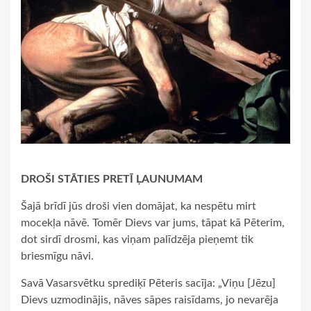
DROŠI STĀTIES PRETĪ ĻAUNUMAM
Šajā brīdī jūs droši vien domājat, ka nespētu mirt
mocekļa nāvē. Tomēr Dievs var jums, tāpat kā Pēterim,
dot sirdī drosmi, kas viņam palīdzēja pieņemt tik
briesmīgu nāvi.
Savā Vasarsvētku sprediķī Pēteris sacīja: „Viņu [Jēzu]
Dievs uzmodinājis, nāves sāpes raisīdams, jo nevarēja