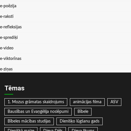
e-poēzija
e-raksti
e-refleksijas
e-sprediķi
e-video
e-viktorīnas
e-ziņas
Tēmas
1. Mozus grāmatas skaidrojums
animācijas filma
ASV
Bauslības un Evaņģēlija noslēpumi
Bībele
Bībeles mācības studijas
Dienišķo lūgšanu gads