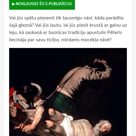
▶ NOKLAUSIES ŠO E-PUBLIKĀCIJU
Vai jūs spētu pieņemt tik šausmīgu nāvi, kāda parādīta
šajā gleznā? Vai jūs ļautu, lai jūs piesit krustā ar galvu uz
leju, kā saskaņā ar baznīcas tradīciju apustulis Pēteris
liecināja par savu ticību, mirdams mocekļa nāvē?