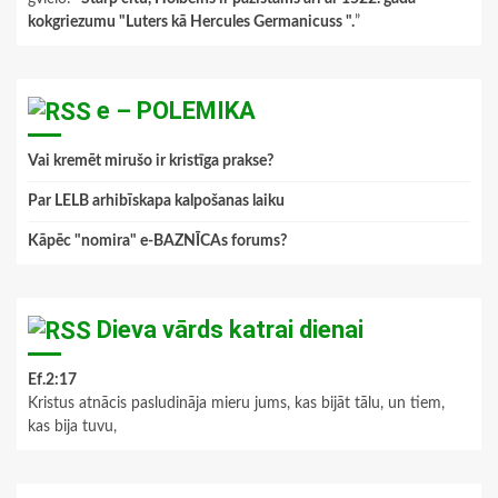
kokgriezumu "Luters kā Hercules Germanicuss ".
”
e – POLEMIKA
Vai kremēt mirušo ir kristīga prakse?
Par LELB arhibīskapa kalpošanas laiku
Kāpēc "nomira" e-BAZNĪCAs forums?
Dieva vārds katrai dienai
Ef.2:17
Kristus atnācis pasludināja mieru jums, kas bijāt tālu, un tiem,
kas bija tuvu,