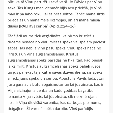
būt, ka tā Viņu paturētu savā varā. Jo Dāvids par Viņu
saka: Tas Kungs man vienmēr bijis acu priekšā, jo Viņš
man ir pa labo roku, lai es nešaubītos. Tāpēc mana sirds
priecājas un mana mēle līksmojas, un arī
mana miesa
dusēs [PALIKS] cerībā
” (Ap.d.2:24–26).
Tādējādi mums tiek atgādināts, ka pirmo kristiešu
drosme nenāca no viņu miesas spēka vai spējām paciest
sāpes. Tas nebija viņu pašu spēks. Viņu spēks nāca no
Kristus un Viņa augšāmcelšanās. Kristus
augšāmcelšanās spēks parādās ne tikai tad, kad pienāk
laiks mirt. Kristus augšāmcelšanās spēks
paliek
jūsos
un jūs paliekat tajā
katru savas dzīves dienu
; šis spēks
sniedz jums spēku un cerību. Apustulis Pāvils lūdz: „Lai
jūsu gara acis būtu apgaismotas un lai jūs zinātu, kas ir
Viņa aicinājuma cerība un kādu godības bagātību
iemanto Viņa svētie, lai jūs zinātu, cik neizmērojami
liela ir Viņa dievišķā varenība, kas darbojas pie mums,
ticīgajiem. Šī varenā spēka darbību Viņš parādījis