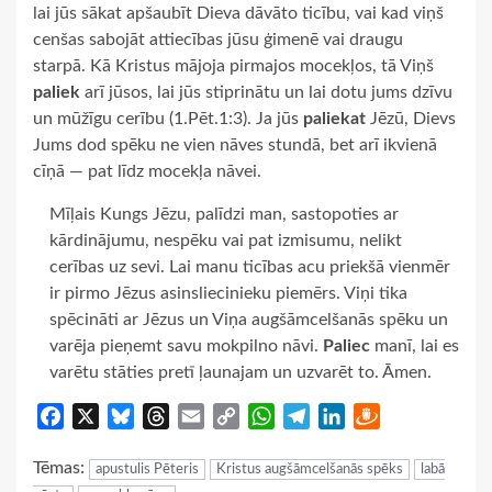
lai jūs sākat apšaubīt Dieva dāvāto ticību, vai kad viņš
cenšas sabojāt attiecības jūsu ģimenē vai draugu
starpā. Kā Kristus mājoja pirmajos mocekļos, tā Viņš
paliek
arī jūsos, lai jūs stiprinātu un lai dotu jums dzīvu
un mūžīgu cerību (1.Pēt.1:3). Ja jūs
paliekat
Jēzū, Dievs
Jums dod spēku ne vien nāves stundā, bet arī ikvienā
cīņā — pat līdz mocekļa nāvei.
Mīļais Kungs Jēzu, palīdzi man, sastopoties ar
kārdinājumu, nespēku vai pat izmisumu, nelikt
cerības uz sevi. Lai manu ticības acu priekšā vienmēr
ir pirmo Jēzus asinsliecinieku piemērs. Viņi tika
spēcināti ar Jēzus un Viņa augšāmcelšanās spēku un
varēja pieņemt savu mokpilno nāvi.
Paliec
manī, lai es
varētu stāties pretī ļaunajam un uzvarēt to. Āmen.
Facebook
X
Bluesky
Threads
Email
Copy
WhatsApp
Telegram
LinkedIn
Draugiem
Link
Tēmas:
apustulis Pēteris
Kristus augšāmcelšanās spēks
labā