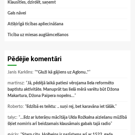
Klausīties, dzirdēt, saņemt
Gals nāvei
Atšķirīgā ticības apliecināšana
Ticība uz miesas augšāmcelšanos
Pēdējie komentāri
Janis Karklins
: “
"Gluži kā gājiens uz Aglonu.."
”
martinsz
: “
Jā, pēdējā laikā patiesi vērojama liela reformēto
baptistu aktivitāte. Manuprāt tas lielā mērā varētu būt Džona
Makartura, Džona Paipera nopelns…
”
Roberto
: “
līdzībā es teiktu: .. suņi rej, bet karavāna iet tālāk.
”
talyc
: “
…līdz ar luterāņu mācītāja Ulda Rožkalna aiziešanu mūžībā
šķiet nomiris arī beidzamais klausāmais gabals tajā radio
”
gviclo
: “
Starp citu, Holbeins ir pazīstams arī ar 1522. gada