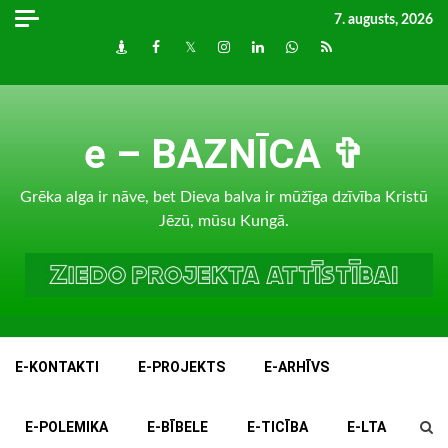
Skip
7. augusts, 2026
to
Draugiem
Facebook
Twitter
Instagram
LinkedIn
whatsapp
RSS
content
e – BAZNĪCA ✞
Grēka alga ir nāve, bet Dieva balva ir mūžīga dzīvība Kristū
Jēzū, mūsu Kungā.
E-KONTAKTI
E-PROJEKTS
E-ARHĪVS
E-POLEMIKA
E-BĪBELE
E-TICĪBA
E-LTA