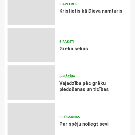
E-APCERES
Kristietis kā Dieva namturis
E-RAKSTI
Grēka sekas
E-MĀCĪBA
Vajadzība pēc grēku
piedošanas un ticības
E-LŪGŠANAS
Par spēju noliegt sevi