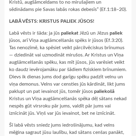
Kristū, augšāmceldams to no mirušajiem un
sēdinādams pie Savas labās rokas debesīs” (Ef.1:18–20).
LABĀ VĒSTS: KRISTUS PALIEK JŪSOS!
Labā vēsts ir šāda: ja jūs
paliekat
Jēzū un Jēzus
paliek
jūsos, arī Viņa augšāmcelšanās spēks ir jūsos (Ef.3:20).
Tas nenozīmē, ka spēsiet veikt pārcilvēciskus brīnumus
— dziedināt vai uzmodināt mirušos. Ar Kristus un Viņa
augšāmcelšanās spēku, kas mīt jūsos, jūs varēsiet veikt
ko daudz ievērojamāku par šādiem fiziskiem brīnumiem.
Dievs ik dienas jums dod garīgu spēku padzīt velnu un
viņa demonus. Velns var censties jūs kārdināt, likt jums
paklupt un pat ievainot jūs, tomēr jūsos
paliekošā
Kristus un Viņa augšāmcelšanās spēka dēļ sātans nekad
nespēs gūt virsroku pār jums, valdīt pār jums vai
iznīcināt jūs. Viņš var jūs ievainot, bet ne iznīcināt.
Šī labā vēsts sniedz jums iedrošinājumu, kad velns
mēģina sagraut jūsu laulību, kad sātans cenšas panākt,