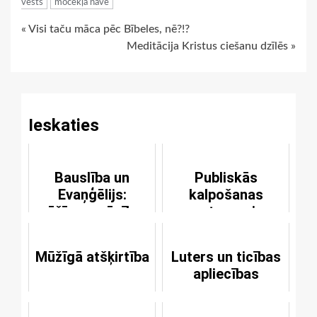
vēsts
mocekļa nāve
Continue
« Visi taču māca pēc Bībeles, nē?!?
Meditācija Kristus ciešanu dzīlēs »
Reading
Ieskaties
Bauslība un
Publiskās
Evaņģēlijs:
kalpošanas
mūžīgas mācības
amats un visu
ticīgo garīgā
priesterība
Mūžīgā atšķirtība
Luters un ticības
apliecības