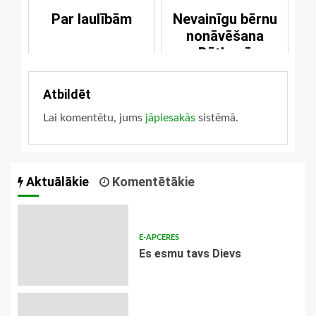
Par laulībām
Nevainīgu bērnu
nonāvēšana
Bētlemē
Atbildēt
Lai komentētu, jums
jāpiesakās
sistēmā.
Aktuālākie
Komentētākie
E-APCERES
Es esmu tavs Dievs