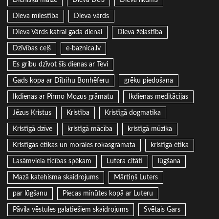
Dienišķā maize
Dieva Dēls
Dieva likums
Dieva mīlestība
Dieva vārds
Dieva Vārds katrai gada dienai
Dieva žēlastība
Dzīvības ceļš
e-baznica.lv
Es gribu dzīvot šīs dienas ar Tevi
Gads kopa ar Dītrihu Bonhēferu
grēku piedošana
Ikdienas ar Pirmo Mozus grāmatu
Ikdienas meditācijas
Jēzus Kristus
Kristība
Kristīgā dogmatika
Kristīgā dzīve
kristīgā mācība
kristīgā mūzika
Kristīgās ētikas un morāles rokasgrāmata
kristīgā ētika
Lasāmviela ticības spēkam
Lutera citāti
lūgšana
Mazā katehisma skaidrojums
Mārtiņš Luters
par lūgšanu
Piecas minūtes kopā ar Luteru
Pāvila vēstules galatiešiem skaidrojums
Svētais Gars