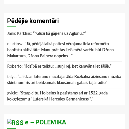
Pēdējie komentāri
Janis Karklins
: “
"Gluži kā gājiens uz Aglonu.."
”
martinsz
: “
Jā, pēdējā laikā patiesi vērojama liela reformēto
baptistu aktivitāte. Manuprāt tas lielā mērā varētu būt Džona
Makartura, Džona Paipera nopelns…
”
Roberto
: “
līdzībā es teiktu: .. suņi rej, bet karavāna iet tālāk.
”
talyc
: “
…līdz ar luterāņu mācītāja Ulda Rožkalna aiziešanu mūžībā
šķiet nomiris arī beidzamais klausāmais gabals tajā radio
”
gviclo
: “
Starp citu, Holbeins ir pazīstams arī ar 1522. gada
kokgriezumu "Luters kā Hercules Germanicuss ".
”
e – POLEMIKA