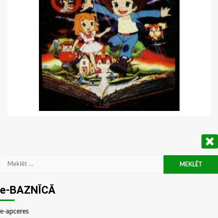
Meklēt:
e-BAZNĪCĀ
e-apceres