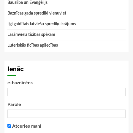
Bauslība un Evaņģēlijs
Baznīcas gada sprediķi vienuviet
Ilgi gaidītais latviešu sprediķu krājums
Lasāmviela ticības spēkam
Luteriskās ticības apliecības
Ienāc
e-baznīcēns
Parole
Atceries mani