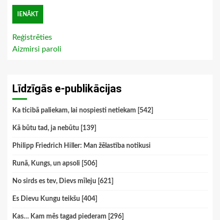
Reģistrēties
Aizmirsi paroli
Līdzīgās e-publikācijas
Ka ticibā paliekam, lai nospiesti netiekam [542]
Kā būtu tad, ja nebūtu [139]
Philipp Friedrich Hiller: Man žēlastība notikusi
Runā, Kungs, un apsoli [506]
No sirds es tev, Dievs mīleju [621]
Es Dievu Kungu teikšu [404]
Kas… Kam mēs tagad piederam [296]