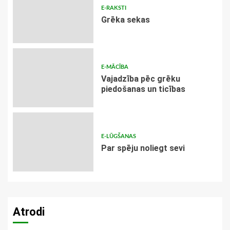
E-RAKSTI
Grēka sekas
E-MĀCĪBA
Vajadzība pēc grēku
piedošanas un ticības
E-LŪGŠANAS
Par spēju noliegt sevi
Atrodi