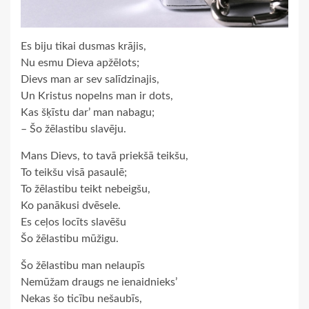
Es biju tikai dusmas krājis,
Nu esmu Dieva apžēlots;
Dievs man ar sev salīdzinajis,
Un Kristus nopelns man ir dots,
Kas šķīstu dar’ man nabagu;
– Šo žēlastibu slavēju.
Mans Dievs, to tavā priekšā teikšu,
To teikšu visā pasaulē;
To žēlastibu teikt nebeigšu,
Ko panākusi dvēsele.
Es ceļos locīts slavēšu
Šo žēlastibu mūžigu.
Šo žēlastibu man nelaupīs
Nemūžam draugs ne ienaidnieks’
Nekas šo ticību nešaubīs,