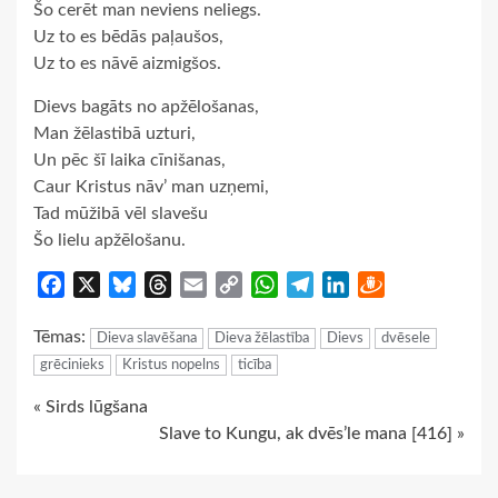
Šo cerēt man neviens neliegs.
Uz to es bēdās paļaušos,
Uz to es nāvē aizmigšos.
Dievs bagāts no apžēlošanas,
Man žēlastibā uzturi,
Un pēc šī laika cīnišanas,
Caur Kristus nāv’ man uzņemi,
Tad mūžibā vēl slavešu
Šo lielu apžēlošanu.
Facebook
X
Bluesky
Threads
Email
Copy
WhatsApp
Telegram
LinkedIn
Draugiem
Link
Tēmas:
Dieva slavēšana
Dieva žēlastība
Dievs
dvēsele
grēcinieks
Kristus nopelns
ticība
Continue
« Sirds lūgšana
Slave to Kungu, ak dvēs’le mana [416] »
Reading