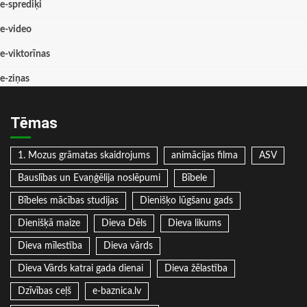
e-sprediķi
e-video
e-viktorīnas
e-ziņas
Tēmas
1. Mozus grāmatas skaidrojums
animācijas filma
ASV
Bauslības un Evaņģēlija noslēpumi
Bībele
Bībeles mācības studijas
Dienišķo lūgšanu gads
Dienišķā maize
Dieva Dēls
Dieva likums
Dieva mīlestība
Dieva vārds
Dieva Vārds katrai gada dienai
Dieva žēlastība
Dzīvības ceļš
e-baznica.lv