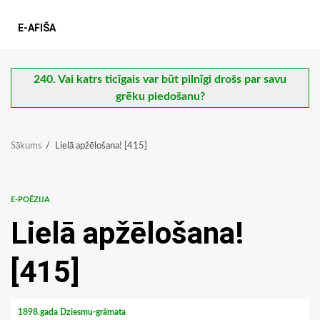
E-AFIŠA
240. Vai katrs ticīgais var būt pilnīgi drošs par savu
grēku piedošanu?
Sākums
Lielā apžēlošana! [415]
E-POĒZIJA
Lielā apžēlošana!
[415]
1898.gada Dziesmu-grāmata