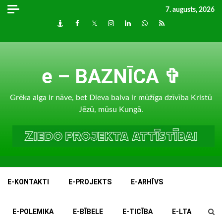
Skip
7. augusts, 2026
to
Draugiem
Facebook
Twitter
Instagram
LinkedIn
whatsapp
RSS
content
e – BAZNĪCA ✞
Grēka alga ir nāve, bet Dieva balva ir mūžīga dzīvība Kristū
Jēzū, mūsu Kungā.
E-KONTAKTI
E-PROJEKTS
E-ARHĪVS
E-POLEMIKA
E-BĪBELE
E-TICĪBA
E-LTA