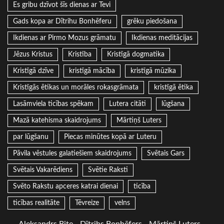
Es gribu dzīvot šīs dienas ar Tevi
Gads kopa ar Dītrihu Bonhēferu
grēku piedošana
Ikdienas ar Pirmo Mozus grāmatu
Ikdienas meditācijas
Jēzus Kristus
Kristība
Kristīgā dogmatika
Kristīgā dzīve
kristīgā mācība
kristīgā mūzika
Kristīgās ētikas un morāles rokasgrāmata
kristīgā ētika
Lasāmviela ticības spēkam
Lutera citāti
lūgšana
Mazā katehisma skaidrojums
Mārtiņš Luters
par lūgšanu
Piecas minūtes kopā ar Luteru
Pāvila vēstules galatiešiem skaidrojums
Svētais Gars
Svētais Vakarēdiens
Svētie Raksti
Svēto Rakstu apceres katrai dienai
ticība
ticības realitāte
Tēvreize
velns
Aleksandrs Bite
Dītrihs Bonhēfers
Mārtiņš Luters