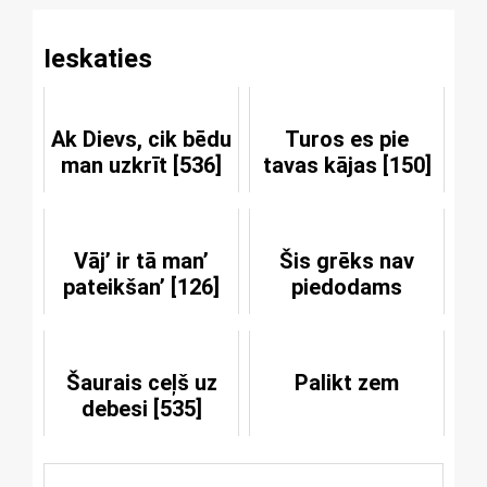
Ieskaties
Ak Dievs, cik bēdu
Turos es pie
man uzkrīt [536]
tavas kājas [150]
Vāj’ ir tā man’
Šis grēks nav
pateikšan’ [126]
piedodams
Šaurais ceļš uz
Palikt zem
debesi [535]