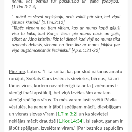
namu, kas bērnus tur paklausībā un pilnā godbijībā.”
[1.Tim.3:2-4]
“…mācīt es sievai nepieļauju, nedz valdīt pār vīru, bet viņai
jāturas klusībā.” [1.Tim.2:12]
“Tāpēc vienam no tiem vīriem, kas ar mums kopā gājuši
visu to laiku, kad Kungs Jēzus pie mums nācis un gājis,
sākot ar Jāņa kristību līdz tai dienai, kad viņš no mums tika
uzņemts debesīs, vienam no tiem līdz ar mums jākļūst par
viņa augšāmcelšanās liecinieku.” [Ap.d.1:21-22]
Piezīme
: Luters: “Ir taisnība, ka, par sludināšanas amatu
runājot, Svētais Gars izslēdzis sievietes, bērnus, kā arī
tādus vīrus, kuriem nav attiecīgā talanta [izņēmums ir
vienīgi īpaši apstākļi], bet viņš izvēlas šim amatam
vienīgi spējīgus vīrus. To mēs varam lasīt svētā Pāvila
vēstulēs, ka ganam ir jābūt spējīgam mācīt, dievbijīgam
un vienas sievas vīram [
1.Tim.3:2
] un ka sievietei
neklājas mācīt draudzē [
1.Kor.14:34
]. Īsi sakot, ganam ir
jābūt spējīgam, izvelētam vīram.” [Par baznīcu sapulcēm