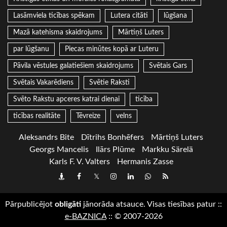
Lasāmviela ticības spēkam
Lutera citāti
lūgšana
Mazā katehisma skaidrojums
Mārtiņš Luters
par lūgšanu
Piecas minūtes kopā ar Luteru
Pāvila vēstules galatiešiem skaidrojums
Svētais Gars
Svētais Vakarēdiens
Svētie Raksti
Svēto Rakstu apceres katrai dienai
ticība
ticības realitāte
Tēvreize
velns
Aleksandrs Bite
Dītrihs Bonhēfers
Mārtiņš Luters
Georgs Mancelis
Ilārs Plūme
Markku Särelä
Karls F. V. Valters
Hermanis Zasse
Draugiem
Facebook
Twitter
Instagram
LinkedIn
whatsapp
RSS
Pārpublicējot
obligāti
jānorāda atsauce. Visas tiesības patur
::
e-BAZNICA
::
© 2007-2026