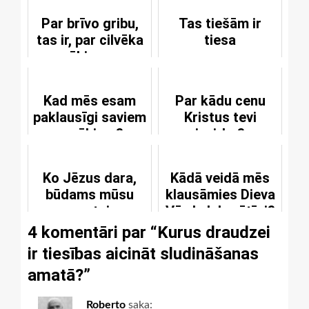
Par brīvo gribu,
Tas tiešām ir
tas ir, par cilvēka
tiesa
spēkiem un
iespējām
Kad mēs esam
Par kādu cenu
paklausīgi saviem
Kristus tevi
vecākiem?
izpirka?
Ko Jēzus dara,
Kādā veidā mēs
būdams mūsu
klausāmies Dieva
augstais
Vārdu labprātīgi?
priesteris?
4 komentāri par “
Kurus draudzei
ir tiesības aicināt sludināšanas
amatā?
”
Roberto
saka: