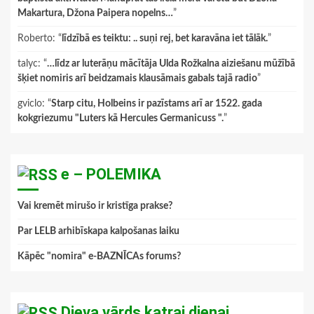
Makartura, Džona Paipera nopelns…
”
Roberto
: “
līdzībā es teiktu: .. suņi rej, bet karavāna iet tālāk.
”
talyc
: “
…līdz ar luterāņu mācītāja Ulda Rožkalna aiziešanu mūžībā
šķiet nomiris arī beidzamais klausāmais gabals tajā radio
”
gviclo
: “
Starp citu, Holbeins ir pazīstams arī ar 1522. gada
kokgriezumu "Luters kā Hercules Germanicuss ".
”
e – POLEMIKA
Vai kremēt mirušo ir kristīga prakse?
Par LELB arhibīskapa kalpošanas laiku
Kāpēc "nomira" e-BAZNĪCAs forums?
Dieva vārds katrai dienai