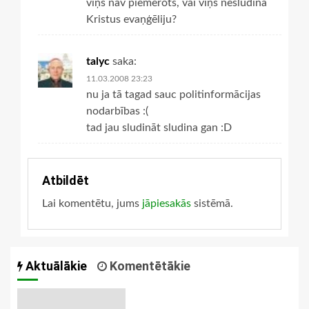
viņš nav piemērots, vai viņš nesludina
Kristus evaņģēliju?
talyc
saka:
11.03.2008 23:23
nu ja tā tagad sauc politinformācijas
nodarbības :(
tad jau sludināt sludina gan :D
Atbildēt
Lai komentētu, jums
jāpiesakās
sistēmā.
Aktuālākie
Komentētākie