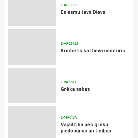
E-APCERES
Es esmu tavs Dievs
E-APCERES
Kristietis kā Dieva namturis
E-RAKSTI
Grēka sekas
E-MĀCĪBA
Vajadzība pēc grēku
piedošanas un ticības