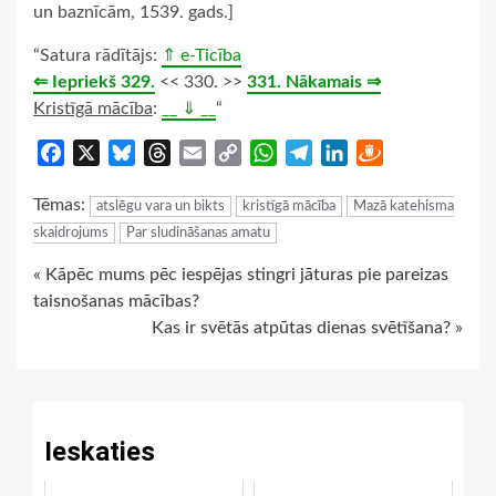
un baznīcām, 1539. gads.]
“Satura rādītājs:
⇑ e-Ticība
⇐ Iepriekš 329.
<< 330. >>
331. Nākamais ⇒
Kristīgā mācība
:
__ ⇓ __
“
Facebook
X
Bluesky
Threads
Email
Copy
WhatsApp
Telegram
LinkedIn
Draugiem
Link
Tēmas:
atslēgu vara un bikts
kristīgā mācība
Mazā katehisma
skaidrojums
Par sludināšanas amatu
Continue
« Kāpēc mums pēc iespējas stingri jāturas pie pareizas
taisnošanas mācības?
Reading
Kas ir svētās atpūtas dienas svētīšana? »
Ieskaties