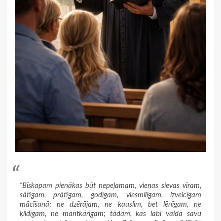
“Bīskapam pienākas būt nepeļamam, vienas sievas vīram,
sātīgam, prātīgam, godīgam, viesmīlīgam, izveicīgam
mācīšanā; ne dzērājam, ne kauslim, bet lēnīgam, ne
ķildīgam, ne mantkārīgam; tādam, kas labi valda savu