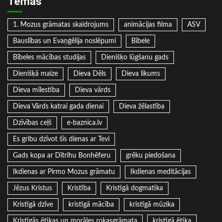
Tēmas
1. Mozus grāmatas skaidrojums
animācijas filma
ASV
Bauslības un Evaņģēlija noslēpumi
Bībele
Bībeles mācības studijas
Dienišķo lūgšanu gads
Dienišķā maize
Dieva Dēls
Dieva likums
Dieva mīlestība
Dieva vārds
Dieva Vārds katrai gada dienai
Dieva žēlastība
Dzīvības ceļš
e-baznica.lv
Es gribu dzīvot šīs dienas ar Tevi
Gads kopa ar Dītrihu Bonhēferu
grēku piedošana
Ikdienas ar Pirmo Mozus grāmatu
Ikdienas meditācijas
Jēzus Kristus
Kristība
Kristīgā dogmatika
Kristīgā dzīve
kristīgā mācība
kristīgā mūzika
Kristīgās ētikas un morāles rokasgrāmata
kristīgā ētika