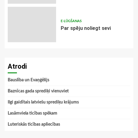
E-LŪGŠANAS
Par spēju noliegt sevi
Atrodi
Bauslība un Evaņģēlijs
Baznīcas gada sprediķi vienuviet
Ilgi gaidītais latviešu sprediķu krājums
Lasāmviela ticības spēkam
Luteriskās ticības apliecības