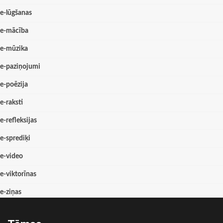
e-lūgšanas
e-mācība
e-mūzika
e-paziņojumi
e-poēzija
e-raksti
e-refleksijas
e-sprediķi
e-video
e-viktorīnas
e-ziņas