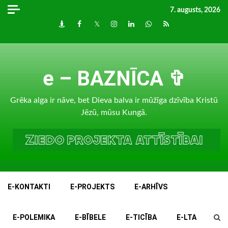
Skip
7. augusts, 2026
to
Draugiem
Facebook
Twitter
Instagram
LinkedIn
whatsapp
RSS
content
e – BAZNĪCA ✞
Grēka alga ir nāve, bet Dieva balva ir mūžīga dzīvība Kristū
Jēzū, mūsu Kungā.
E-KONTAKTI
E-PROJEKTS
E-ARHĪVS
E-POLEMIKA
E-BĪBELE
E-TICĪBA
E-LTA