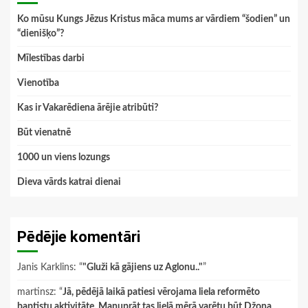
Ko mūsu Kungs Jēzus Kristus māca mums ar vārdiem “šodien” un
“dienišķo”?
Mīlestības darbi
Vienotība
Kas ir Vakarēdiena ārējie atribūti?
Būt vienatnē
1000 un viens lozungs
Dieva vārds katrai dienai
Pēdējie komentāri
Janis Karklins
: “
"Gluži kā gājiens uz Aglonu.."
”
martinsz
: “
Jā, pēdējā laikā patiesi vērojama liela reformēto
baptistu aktivitāte. Manuprāt tas lielā mērā varētu būt Džona