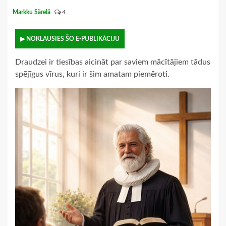
Markku Särelä
4
▶ NOKLAUSIES ŠO E-PUBLIKĀCIJU
Draudzei ir tiesības aicināt par saviem mācītājiem tādus
spējīgus vīrus, kuri ir šim amatam piemēroti.