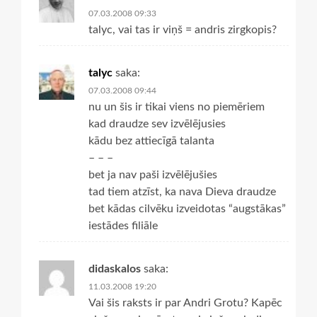
07.03.2008 09:33
talyc, vai tas ir viņš = andris zirgkopis?
talyc
saka:
07.03.2008 09:44
nu un šis ir tikai viens no piemēriem
kad draudze sev izvēlējusies
kādu bez attiecīgā talanta
– – –
bet ja nav paši izvēlējušies
tad tiem atzīst, ka nava Dieva draudze
bet kādas cilvēku izveidotas “augstākas”
iestādes filiāle
didaskalos
saka:
11.03.2008 19:20
Vai šis raksts ir par Andri Grotu? Kapēc