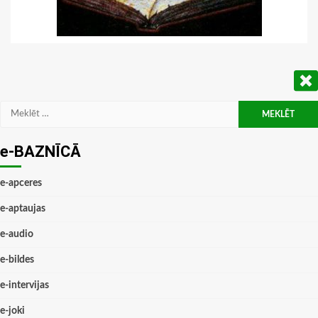
Meklēt:
e-BAZNĪCĀ
e-apceres
e-aptaujas
e-audio
e-bildes
e-intervijas
e-joki