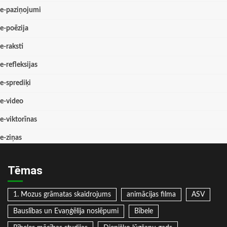
e-paziņojumi
e-poēzija
e-raksti
e-refleksijas
e-sprediķi
e-video
e-viktorīnas
e-ziņas
Tēmas
1. Mozus grāmatas skaidrojums
animācijas filma
ASV
Bauslības un Evaņģēlija noslēpumi
Bībele