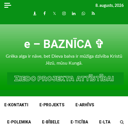
Skip
8. augusts, 2026
to
Draugiem
Facebook
Twitter
Instagram
LinkedIn
whatsapp
RSS
content
e – BAZNĪCA ✞
Grēka alga ir nāve, bet Dieva balva ir mūžīga dzīvība Kristū
Jēzū, mūsu Kungā.
E-KONTAKTI
E-PROJEKTS
E-ARHĪVS
E-POLEMIKA
E-BĪBELE
E-TICĪBA
E-LTA