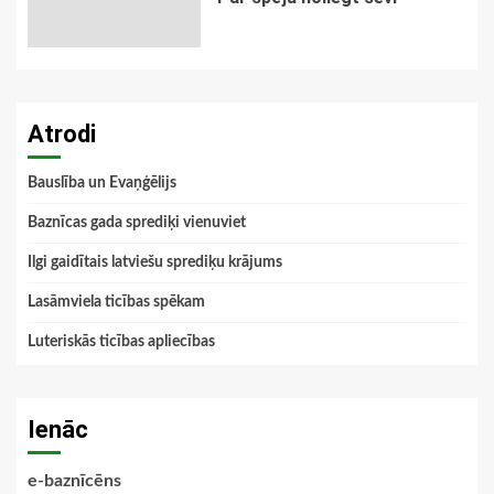
Atrodi
Bauslība un Evaņģēlijs
Baznīcas gada sprediķi vienuviet
Ilgi gaidītais latviešu sprediķu krājums
Lasāmviela ticības spēkam
Luteriskās ticības apliecības
Ienāc
e-baznīcēns