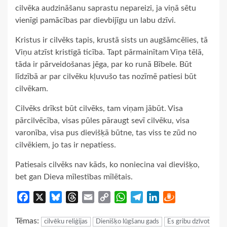
cilvēka audzināšanu saprastu nepareizi, ja viņā sētu
vienīgi pamācības par dievbijīgu un labu dzīvi.
Kristus ir cilvēks tapis, krustā sists un augšāmcēlies, tā
Viņu atzīst kristīgā ticība. Tapt pārmainītam Viņa tēlā,
tāda ir pārveidošanas jēga, par ko runā Bībele. Būt
līdzībā ar par cilvēku kļuvušo tas nozīmē patiesi būt
cilvēkam.
Cilvēks drīkst būt cilvēks, tam viņam jābūt. Visa
pārcilvēcība, visas pūles pāraugt sevī cilvēku, visa
varonība, visa pus dievišķā būtne, tas viss te zūd no
cilvēkiem, jo tas ir nepatiess.
Patiesais cilvēks nav kāds, ko noniecina vai dievišķo,
bet gan Dieva mīlestības mīlētais.
Facebook
X
Bluesky
Threads
Email
Copy
WhatsApp
Telegram
LinkedIn
Draugiem
Link
Tēmas:
cilvēku reliģijas
Dienišķo lūgšanu gads
Es gribu dzīvot