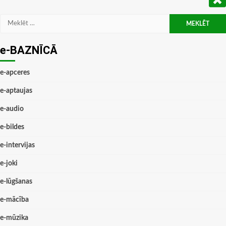
Meklēt:
e-BAZNĪCĀ
e-apceres
e-aptaujas
e-audio
e-bildes
e-intervijas
e-joki
e-lūgšanas
e-mācība
e-mūzika