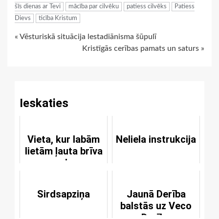
šīs dienas ar Tevi
mācība par cilvēku
patiess cilvēks
Patiess
Dievs
ticība Kristum
Continue
« Vēsturiskā situācija lestadiānisma šūpulī
Kristīgās cerības pamats un saturs »
Reading
Ieskaties
Vieta, kur labām
Neliela instrukcija
lietām ļauta brīva
vaļa
Sirdsapziņa
Jaunā Derība
balstās uz Veco
Derību