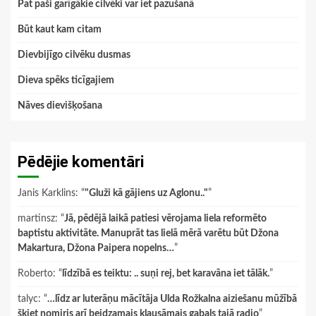
Pat paši garīgākie cilvēki var iet pazušanā
Būt kaut kam citam
Dievbijīgo cilvēku dusmas
Dieva spēks ticīgajiem
Nāves dievišķošana
Pēdējie komentāri
Janis Karklins
: “
"Gluži kā gājiens uz Aglonu.."
”
martinsz
: “
Jā, pēdējā laikā patiesi vērojama liela reformēto
baptistu aktivitāte. Manuprāt tas lielā mērā varētu būt Džona
Makartura, Džona Paipera nopelns…
”
Roberto
: “
līdzībā es teiktu: .. suņi rej, bet karavāna iet tālāk.
”
talyc
: “
…līdz ar luterāņu mācītāja Ulda Rožkalna aiziešanu mūžībā
šķiet nomiris arī beidzamais klausāmais gabals tajā radio
”