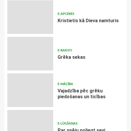
E-APCERES
Kristietis kā Dieva namturis
E-RAKSTI
Grēka sekas
E-MĀCĪBA
Vajadzība pēc grēku
piedošanas un ticības
E-LŪGŠANAS
Par spēju noliegt sevi