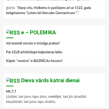
gviclo
: “
Starp citu, Holbeins ir pazīstams arī ar 1522. gada
kokgriezumu "Luters kā Hercules Germanicuss ".
”
e – POLEMIKA
Vai kremēt mirušo ir kristīga prakse?
Par LELB arhibīskapa kalpošanas laiku
Kāpēc "nomira" e-BAZNĪCAs forums?
Dieva vārds katrai dienai
Mt.7:7
Lūdziet, tad jums taps dots; meklējiet, tad jūs atradīsit;
klaudziniet, tad jums taps atvērts.