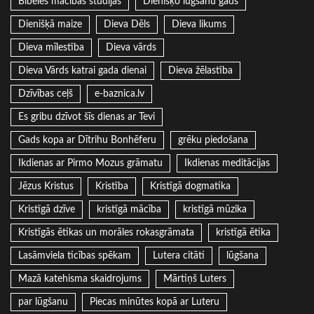
Bībeles mācības studijas
Dienišķo lūgšanu gads
Dienišķā maize
Dieva Dēls
Dieva likums
Dieva mīlestība
Dieva vārds
Dieva Vārds katrai gada dienai
Dieva žēlastība
Dzīvības ceļš
e-baznica.lv
Es gribu dzīvot šīs dienas ar Tevi
Gads kopa ar Dītrihu Bonhēferu
grēku piedošana
Ikdienas ar Pirmo Mozus grāmatu
Ikdienas meditācijas
Jēzus Kristus
Kristība
Kristīgā dogmatika
Kristīgā dzīve
kristīgā mācība
kristīgā mūzika
Kristīgās ētikas un morāles rokasgrāmata
kristīgā ētika
Lasāmviela ticības spēkam
Lutera citāti
lūgšana
Mazā katehisma skaidrojums
Mārtiņš Luters
par lūgšanu
Piecas minūtes kopā ar Luteru