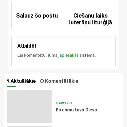
Salauz šo postu
Ciešanu laiks
luterāņu liturģijā
Atbildēt
Lai komentētu, jums
jāpiesakās
sistēmā.
Aktuālākie
Komentētākie
E-APCERES
Es esmu tavs Dievs