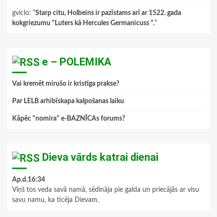
gviclo
: “
Starp citu, Holbeins ir pazīstams arī ar 1522. gada
kokgriezumu "Luters kā Hercules Germanicuss ".
”
e – POLEMIKA
Vai kremēt mirušo ir kristīga prakse?
Par LELB arhibīskapa kalpošanas laiku
Kāpēc "nomira" e-BAZNĪCAs forums?
Dieva vārds katrai dienai
Ap.d.16:34
Viņš tos veda savā namā, sēdināja pie galda un priecājās ar visu
savu namu, ka ticēja Dievam.