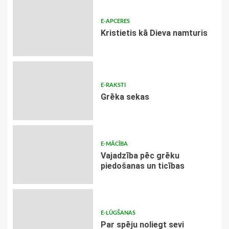
E-APCERES
Kristietis kā Dieva namturis
E-RAKSTI
Grēka sekas
E-MĀCĪBA
Vajadzība pēc grēku
piedošanas un ticības
E-LŪGŠANAS
Par spēju noliegt sevi