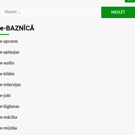
Meklēt:
e-BAZNĪCĀ
e-apceres
e-aptaujas
e-audio
e-bildes
e-intervijas
e-joki
e-lūgšanas
e-mācība
e-mūzika