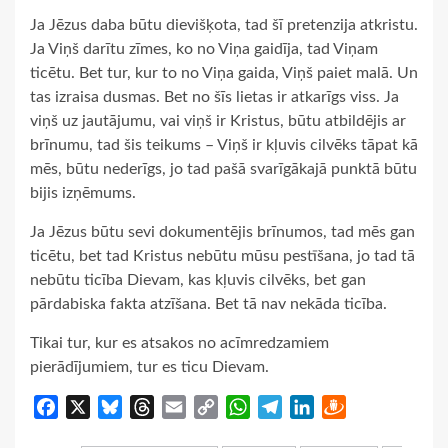
Ja Jēzus daba būtu dievišķota, tad šī pretenzija atkristu.
Ja Viņš darītu zīmes, ko no Viņa gaidīja, tad Viņam
ticētu. Bet tur, kur to no Viņa gaida, Viņš paiet malā. Un
tas izraisa dusmas. Bet no šīs lietas ir atkarīgs viss. Ja
viņš uz jautājumu, vai viņš ir Kristus, būtu atbildējis ar
brīnumu, tad šis teikums – Viņš ir kļuvis cilvēks tāpat kā
mēs, būtu nederīgs, jo tad pašā svarīgākajā punktā būtu
bijis izņēmums.
Ja Jēzus būtu sevi dokumentējis brīnumos, tad mēs gan
ticētu, bet tad Kristus nebūtu mūsu pestīšana, jo tad tā
nebūtu ticība Dievam, kas kļuvis cilvēks, bet gan
pārdabiska fakta atzīšana. Bet tā nav nekāda ticība.
Tikai tur, kur es atsakos no acīmredzamiem
pierādījumiem, tur es ticu Dievam.
Facebook
X
Bluesky
Threads
Email
Copy
WhatsApp
Telegram
LinkedIn
Draugiem
Link