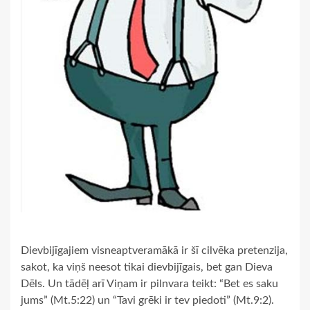
Dievbijīgajiem visneaptveramākā ir šī cilvēka pretenzija,
sakot, ka viņš neesot tikai dievbijīgais, bet gan Dieva
Dēls. Un tādēļ arī Viņam ir pilnvara teikt: “Bet es saku
jums” (Mt.5:22) un “Tavi grēki ir tev piedoti” (Mt.9:2).