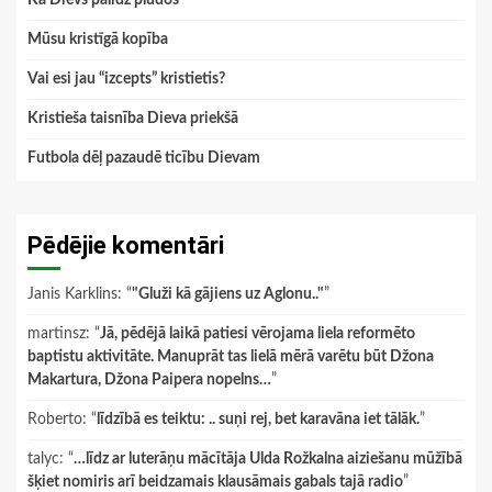
Kā Dievs palīdz plūdos
Mūsu kristīgā kopība
Vai esi jau “izcepts” kristietis?
Kristieša taisnība Dieva priekšā
Futbola dēļ pazaudē ticību Dievam
Pēdējie komentāri
Janis Karklins
: “
"Gluži kā gājiens uz Aglonu.."
”
martinsz
: “
Jā, pēdējā laikā patiesi vērojama liela reformēto
baptistu aktivitāte. Manuprāt tas lielā mērā varētu būt Džona
Makartura, Džona Paipera nopelns…
”
Roberto
: “
līdzībā es teiktu: .. suņi rej, bet karavāna iet tālāk.
”
talyc
: “
…līdz ar luterāņu mācītāja Ulda Rožkalna aiziešanu mūžībā
šķiet nomiris arī beidzamais klausāmais gabals tajā radio
”