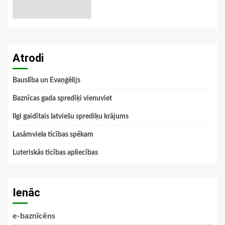
Atrodi
Bauslība un Evaņģēlijs
Baznīcas gada sprediķi vienuviet
Ilgi gaidītais latviešu sprediķu krājums
Lasāmviela ticības spēkam
Luteriskās ticības apliecības
Ienāc
e-baznīcēns