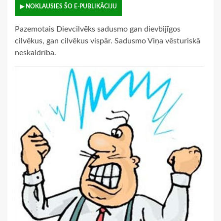
▶ NOKLAUSIES ŠO E-PUBLIKĀCIJU
Pazemotais Dievcilvēks sadusmo gan dievbijīgos
cilvēkus, gan cilvēkus vispār. Sadusmo Viņa vēsturiskā
neskaidrība.