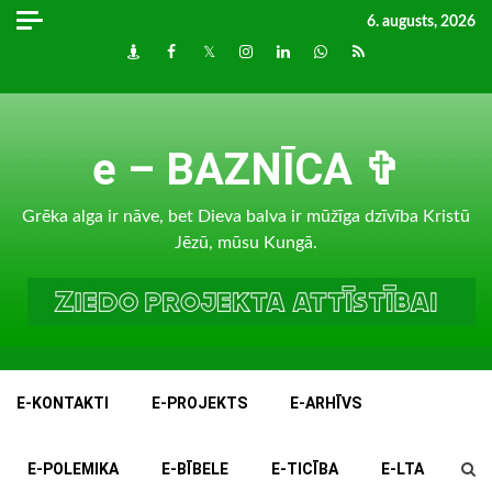
Skip
6. augusts, 2026
to
Draugiem
Facebook
Twitter
Instagram
LinkedIn
whatsapp
RSS
content
e – BAZNĪCA ✞
Grēka alga ir nāve, bet Dieva balva ir mūžīga dzīvība Kristū
Jēzū, mūsu Kungā.
E-KONTAKTI
E-PROJEKTS
E-ARHĪVS
E-POLEMIKA
E-BĪBELE
E-TICĪBA
E-LTA