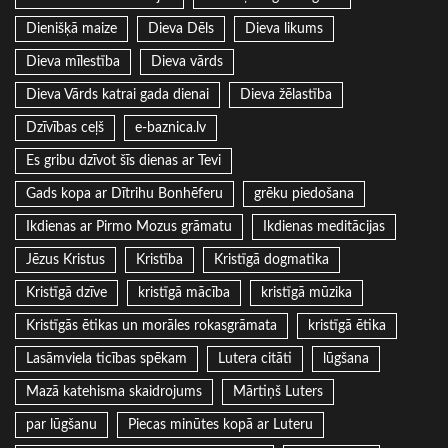
Dienišķā maize
Dieva Dēls
Dieva likums
Dieva mīlestība
Dieva vārds
Dieva Vārds katrai gada dienai
Dieva žēlastība
Dzīvības ceļš
e-baznica.lv
Es gribu dzīvot šīs dienas ar Tevi
Gads kopa ar Dītrihu Bonhēferu
grēku piedošana
Ikdienas ar Pirmo Mozus grāmatu
Ikdienas meditācijas
Jēzus Kristus
Kristība
Kristīgā dogmatika
Kristīgā dzīve
kristīgā mācība
kristīgā mūzika
Kristīgās ētikas un morāles rokasgrāmata
kristīgā ētika
Lasāmviela ticības spēkam
Lutera citāti
lūgšana
Mazā katehisma skaidrojums
Mārtiņš Luters
par lūgšanu
Piecas minūtes kopā ar Luteru