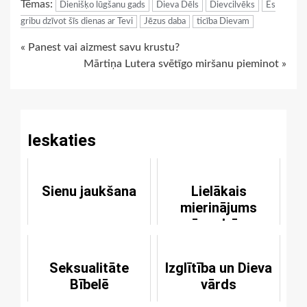
Tēmas:
Dienišķo lūgšanu gads
Dieva Dēls
Dievcilvēks
Es
gribu dzīvot šīs dienas ar Tevi
Jēzus daba
ticība Dievam
Continue
« Panest vai aizmest savu krustu?
Mārtiņa Lutera svētīgo miršanu pieminot »
Reading
Ieskaties
Sienu jaukšana
Lielākais
mierinājums
mūsu dzīves
rūgtajā pieredzē
Seksualitāte
Izglītība un Dieva
Bībelē
vārds