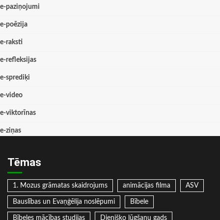
e-paziņojumi
e-poēzija
e-raksti
e-refleksijas
e-sprediķi
e-video
e-viktorīnas
e-ziņas
Tēmas
1. Mozus grāmatas skaidrojums
animācijas filma
ASV
Bauslības un Evaņģēlija noslēpumi
Bībele
Bībeles mācības studijas
Dienišķo lūgšanu gads