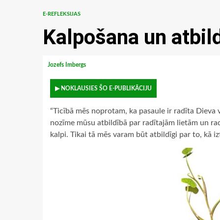
E-REFLEKSIJAS
Kalpošana un atbil
Jozefs Imbergs
▶ NOKLAUSIES ŠO E-PUBLIKĀCIJU
“Ticībā mēs noprotam, ka pasaule ir radīta Dieva vār
nozīme mūsu atbildībā par radītajām lietām un ra
kalpi. Tikai tā mēs varam būt atbildīgi par to, kā 