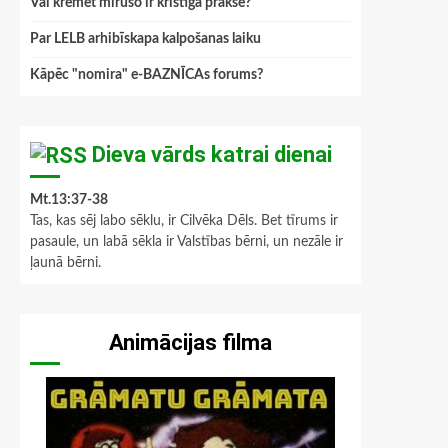
Vai kremēt mirušo ir kristīga prakse?
Par LELB arhibīskapa kalpošanas laiku
Kāpēc "nomira" e-BAZNĪCAs forums?
Dieva vārds katrai dienai
Mt.13:37-38
Tas, kas sēj labo sēklu, ir Cilvēka Dēls. Bet tīrums ir
pasaule, un labā sēkla ir Valstības bērni, un nezāle ir
ļaunā bērni.
Animācijas filma