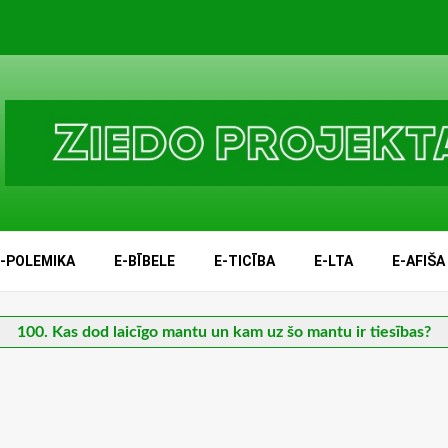
E-POLEMIKA
E-BĪBELE
E-TICĪBA
E-LTA
E-AFIŠA
100. Kas dod laicīgo mantu un kam uz šo mantu ir tiesības?