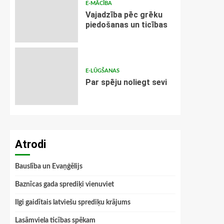
E-MĀCĪBA
Vajadzība pēc grēku
piedošanas un ticības
E-LŪGŠANAS
Par spēju noliegt sevi
Atrodi
Bauslība un Evaņģēlijs
Baznīcas gada sprediķi vienuviet
Ilgi gaidītais latviešu sprediķu krājums
Lasāmviela ticības spēkam