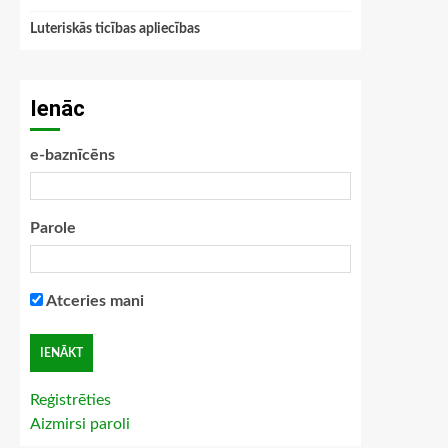
Luteriskās ticības apliecības
Ienāc
e-baznīcēns
Parole
Atceries mani
Reģistrēties
Aizmirsi paroli