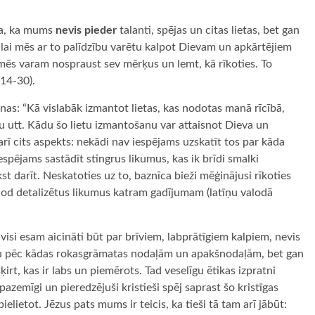
iņa, ka mums
nevis pieder
talanti, spējas un citas lietas, bet gan
, lai mēs ar to palīdzību varētu kalpot Dievam un apkārtējiem
ka mēs varam nospraust sev mērķus un lemt, kā rīkoties. To
:14-30).
nas: “Kā vislabāk izmantot lietas, kas nodotas manā rīcībā,
 utt. Kādu šo lietu izmantošanu var attaisnot Dieva un
rī cits aspekts: nekādi nav iespējams uzskatīt tos par kāda
espējams sastādīt stingrus likumus, kas ik brīdi smalki
st darīt. Neskatoties uz to, baznīca bieži mēģinājusi rīkoties
 dod detalizētus likumus katram gadījumam (latīņu valodā
isi esam aicināti būt par brīviem, labprātīgiem kalpiem, nevis
iju pēc kādas rokasgrāmatas nodaļām un apakšnodaļām, bet gan
irt, kas ir labs un piemērots. Tad veselīgu ētikas izpratni
azemīgi un pieredzējuši kristieši spēj saprast šo kristīgas
ielietot. Jēzus pats mums ir teicis, ka tieši tā tam arī jābūt: