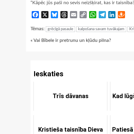
“Kāpēc jūs paši no sevis neizšķirat, kas ir taisnība?
Facebook
X
Bluesky
Threads
Email
Copy
WhatsApp
Telegram
LinkedIn
Dra
Link
Tēmas:
grēcīgā pasaule
kalpošana savam tuvākajam
Kr
Continue
« Vai Bībele ir pretrunu un kļūdu pilna?
Reading
Ieskaties
Trīs dāvanas
Kad lūg
Kristieša taisnība Dieva
Patiesā 