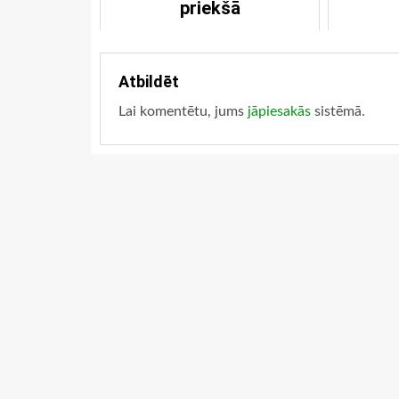
priekšā
Atbildēt
Lai komentētu, jums
jāpiesakās
sistēmā.