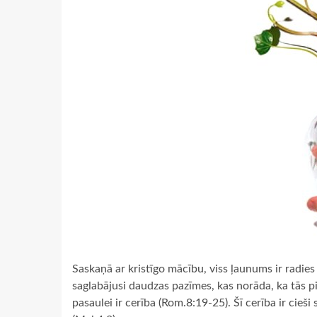
Saskaņā ar kristīgo mācību, viss ļaunums ir radies
saglabājusi daudzas pazīmes, kas norāda, ka tās pi
pasaulei ir cerība (Rom.8:19-25). Šī cerība ir cieši s