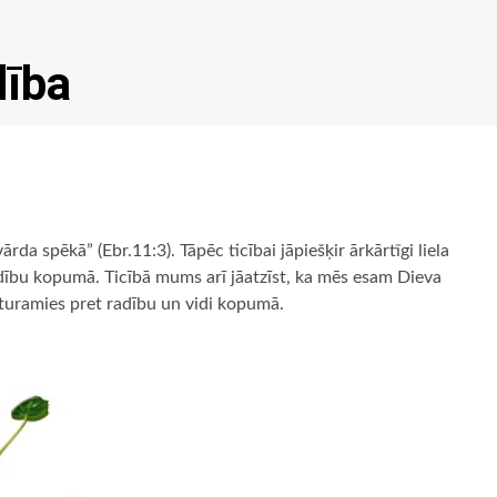
dība
da spēkā” (Ebr.11:3). Tāpēc ticībai jāpiešķir ārkārtīgi liela
dību kopumā. Ticībā mums arī jāatzīst, ka mēs esam Dieva
izturamies pret radību un vidi kopumā.