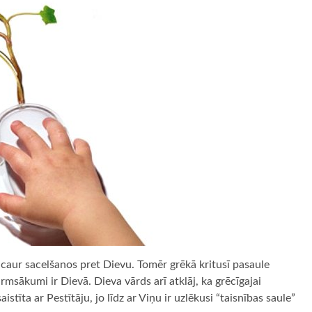
 caur sacelšanos pret Dievu. Tomēr grēkā kritusī pasaule
rmsākumi ir Dievā. Dieva vārds arī atklāj, ka grēcīgajai
aistīta ar Pestītāju, jo līdz ar Viņu ir uzlēkusi “taisnības saule”