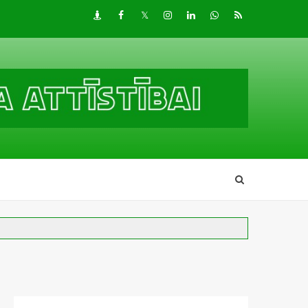
Draugiem
Facebook
Twitter
Instagram
LinkedIn
whatsapp
RSS