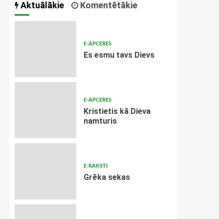
Aktuālākie
Komentētākie
E-APCERES
Es esmu tavs Dievs
E-APCERES
Kristietis kā Dieva
namturis
E-RAKSTI
Grēka sekas