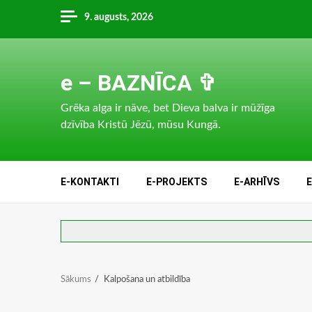
Skip
9. augusts, 2026
to
content
e – BAZNĪCA ✞
Grēka alga ir nāve, bet Dieva balva ir mūžīga
dzīvība Kristū Jēzū, mūsu Kungā.
E-KONTAKTI
E-PROJEKTS
E-ARHĪVS
Sākums
Kalpošana un atbildība