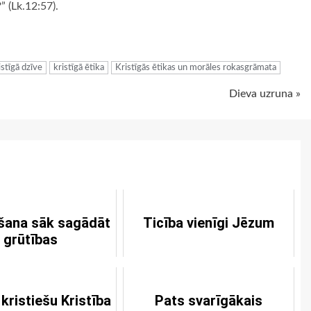
” (Lk.12:57).
ugiem
istīgā dzīve
kristīgā ētika
Kristīgās ētikas un morāles rokasgrāmata
Dieva uzruna »
šana sāk sagādāt
Ticība vienīgi Jēzum
grūtības
kristiešu Kristība
Pats svarīgākais