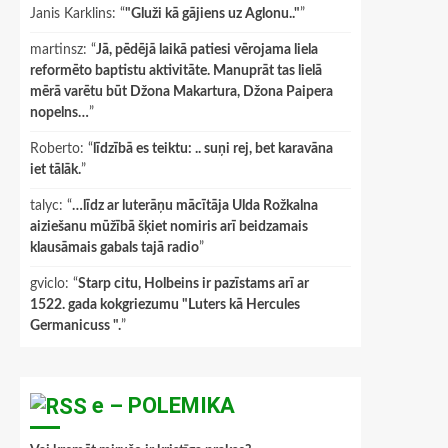
Janis Karklins
: “
"Gluži kā gājiens uz Aglonu.."
”
martinsz
: “
Jā, pēdējā laikā patiesi vērojama liela
reformēto baptistu aktivitāte. Manuprāt tas lielā
mērā varētu būt Džona Makartura, Džona Paipera
nopelns…
”
Roberto
: “
līdzībā es teiktu: .. suņi rej, bet karavāna
iet tālāk.
”
talyc
: “
…līdz ar luterāņu mācītāja Ulda Rožkalna
aiziešanu mūžībā šķiet nomiris arī beidzamais
klausāmais gabals tajā radio
”
gviclo
: “
Starp citu, Holbeins ir pazīstams arī ar
1522. gada kokgriezumu "Luters kā Hercules
Germanicuss ".
”
e – POLEMIKA