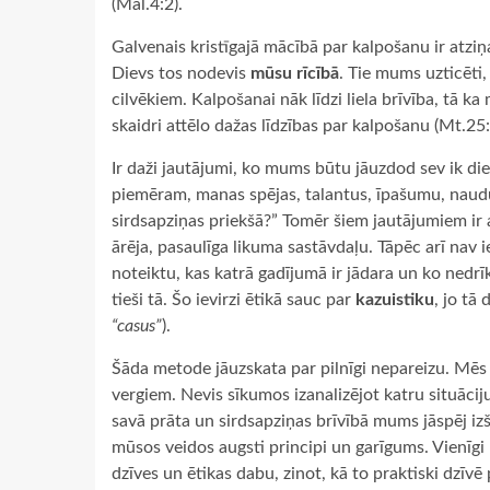
(Mal.4:2).
Galvenais kristīgajā mācībā par kalpošanu ir atz
Dievs tos nodevis
mūsu rīcībā
. Tie mums uzticēti
cilvēkiem. Kalpošanai nāk līdzi liela brīvība, tā 
skaidri attēlo dažas līdzības par kalpošanu (Mt.25
Ir daži jautājumi, ko mums būtu jāuzdod sev ik die
piemēram, manas spējas, talantus, īpašumu, naudu
sirdsapziņas priekšā?” Tomēr šiem jautājumiem ir a
ārēja, pasaulīga likuma sastāvdaļu. Tāpēc arī nav i
noteiktu, kas katrā gadījumā ir jādara un ko nedrīk
tieši tā. Šo ievirzi ētikā sauc par
kazuistiku
, jo tā
“casus”
).
Šāda metode jāuzskata par pilnīgi nepareizu. Mēs v
vergiem. Nevis sīkumos izanalizējot katru situāc
savā prāta un sirdsapziņas brīvībā mums jāspēj izšķ
mūsos veidos augsti principi un garīgums. Vienīgi p
dzīves un ētikas dabu, zinot, kā to praktiski dzīvē p