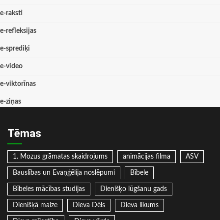
e-raksti
e-refleksijas
e-sprediķi
e-video
e-viktorīnas
e-ziņas
Tēmas
1. Mozus grāmatas skaidrojums
animācijas filma
ASV
Bauslības un Evaņģēlija noslēpumi
Bībele
Bībeles mācības studijas
Dienišķo lūgšanu gads
Dienišķā maize
Dieva Dēls
Dieva likums