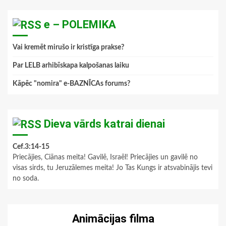
e – POLEMIKA
Vai kremēt mirušo ir kristīga prakse?
Par LELB arhibīskapa kalpošanas laiku
Kāpēc "nomira" e-BAZNĪCAs forums?
Dieva vārds katrai dienai
Cef.3:14-15
Priecājies, Ciānas meita! Gavilē, Israēl! Priecājies un gavilē no
visas sirds, tu Jeruzālemes meita! Jo Tas Kungs ir atsvabinājis tevi
no soda.
Animācijas filma