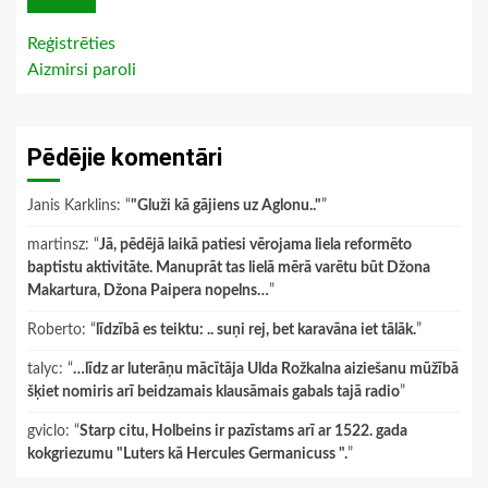
Reģistrēties
Aizmirsi paroli
Pēdējie komentāri
Janis Karklins
: “
"Gluži kā gājiens uz Aglonu.."
”
martinsz
: “
Jā, pēdējā laikā patiesi vērojama liela reformēto
baptistu aktivitāte. Manuprāt tas lielā mērā varētu būt Džona
Makartura, Džona Paipera nopelns…
”
Roberto
: “
līdzībā es teiktu: .. suņi rej, bet karavāna iet tālāk.
”
talyc
: “
…līdz ar luterāņu mācītāja Ulda Rožkalna aiziešanu mūžībā
šķiet nomiris arī beidzamais klausāmais gabals tajā radio
”
gviclo
: “
Starp citu, Holbeins ir pazīstams arī ar 1522. gada
kokgriezumu "Luters kā Hercules Germanicuss ".
”