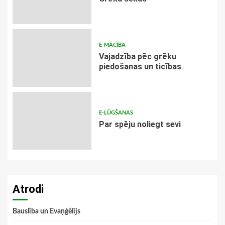
E-MĀCĪBA
Vajadzība pēc grēku
piedošanas un ticības
E-LŪGŠANAS
Par spēju noliegt sevi
Atrodi
Bauslība un Evaņģēlijs