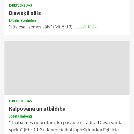
E-REFLEKSIJAS
Dievišķā sāls
Dītrihs Bonhēfers
“Jūs esat zemes sāls” (Mt.5:13)....
Lasīt tālāk
E-REFLEKSIJAS
Kalpošana un atbildība
Jozefs Imbergs
“Ticībā mēs noprotam, ka pasaule ir radīta Dieva vārda
spēkā” (Ebr.11:3). Tāpēc ticībai jāpiešķir ārkārtīgi liela