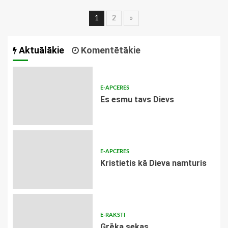
Ziņu
1
2
»
navigācija
Aktuālākie
Komentētākie
E-APCERES
Es esmu tavs Dievs
E-APCERES
Kristietis kā Dieva namturis
E-RAKSTI
Grēka sekas