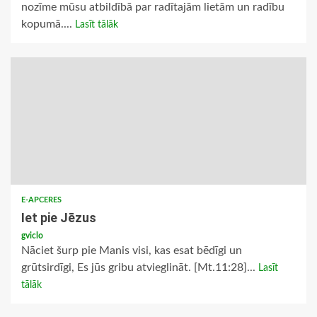
nozīme mūsu atbildībā par radītajām lietām un radību
kopumā....
Lasīt tālāk
E-APCERES
Iet pie Jēzus
gviclo
Nāciet šurp pie Manis visi, kas esat bēdīgi un
grūtsirdīgi, Es jūs gribu atvieglināt. [Mt.11:28]...
Lasīt
tālāk