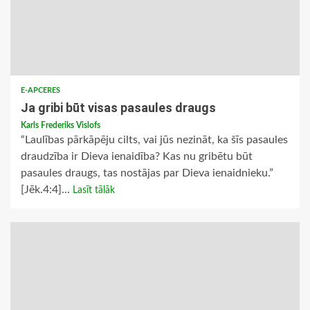
E-APCERES
Ja gribi būt visas pasaules draugs
Karls Frederiks Vislofs
“Laulības pārkāpēju cilts, vai jūs nezināt, ka šīs pasaules
draudzība ir Dieva ienaidība? Kas nu gribētu būt
pasaules draugs, tas nostājas par Dieva ienaidnieku.”
[Jēk.4:4]...
Lasīt tālāk