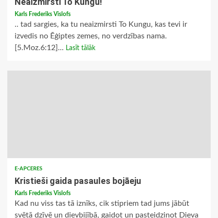
Neaizmirsti To Kungu!
Karls Frederiks Vislofs
.. tad sargies, ka tu neaizmirsti To Kungu, kas tevi ir
izvedis no Ēģiptes zemes, no verdzības nama.
[5.Moz.6:12]...
Lasīt tālāk
E-APCERES
Kristieši gaida pasaules bojāeju
Karls Frederiks Vislofs
Kad nu viss tas tā iznīks, cik stipriem tad jums jābūt
svētā dzīvē un dievbijībā, gaidot un pasteidzinot Dieva