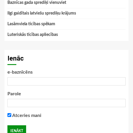
Baznīcas gada sprediķi vienuviet
Ilgi gaidītais latviešu sprediķu krājums
Lasāmviela ticības spēkam
Luteriskās ticības apliecības
Ienāc
e-baznīcēns
Parole
Atceries mani