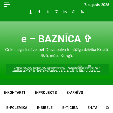
Skip
7. augusts, 2026
to
Draugiem
Facebook
Twitter
Instagram
LinkedIn
whatsapp
RSS
content
e – BAZNĪCA ✞
Grēka alga ir nāve, bet Dieva balva ir mūžīga dzīvība Kristū
Jēzū, mūsu Kungā.
E-KONTAKTI
E-PROJEKTS
E-ARHĪVS
E-POLEMIKA
E-BĪBELE
E-TICĪBA
E-LTA