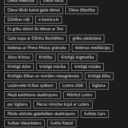
Dieva mīlestība
Dieva vārds
Dieva Vārds katrai gada dienai
Dieva žēlastība
Dzīvības ceļš
e-baznica.lv
Es gribu dzīvot šīs dienas ar Tevi
Gads kopa ar Dītrihu Bonhēferu
grēku piedošana
Ikdienas ar Pirmo Mozus grāmatu
Ikdienas meditācijas
Jēzus Kristus
Kristība
Kristīgā dogmatika
Kristīgā dzīve
kristīgā mācība
kristīgā mūzika
Kristīgās ētikas un morāles rokasgrāmata
kristīgā ētika
Lasāmviela ticības spēkam
Lutera citāti
lūgšana
Mazā katehisma skaidrojums
Mārtiņš Luters
par lūgšanu
Piecas minūtes kopā ar Luteru
Pāvila vēstules galatiešiem skaidrojums
Svētais Gars
Svētais Vakarēdiens
Svētie Raksti