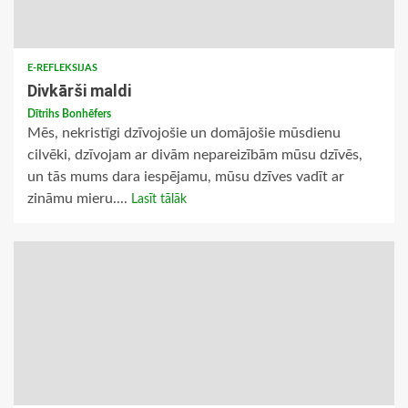
E-REFLEKSIJAS
Divkārši maldi
Dītrihs Bonhēfers
Mēs, nekristīgi dzīvojošie un domājošie mūsdienu
cilvēki, dzīvojam ar divām nepareizībām mūsu dzīvēs,
un tās mums dara iespējamu, mūsu dzīves vadīt ar
zināmu mieru....
Lasīt tālāk