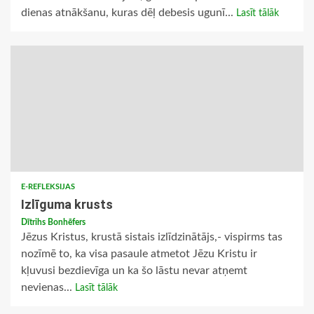
dienas atnākšanu, kuras dēļ debesis ugunī...
Lasīt tālāk
E-REFLEKSIJAS
Izlīguma krusts
Dītrihs Bonhēfers
Jēzus Kristus, krustā sistais izlīdzinātājs,- vispirms tas
nozīmē to, ka visa pasaule atmetot Jēzu Kristu ir
kļuvusi bezdievīga un ka šo lāstu nevar atņemt
nevienas...
Lasīt tālāk