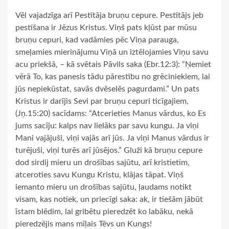
Vēl vajadzīga arī Pestītāja bruņu cepure. Pestītājs jeb
pestīšana ir Jēzus Kristus. Viņš pats kļūst par mūsu
bruņu cepuri, kad vadāmies pēc Viņa parauga,
smeļamies mierinājumu Viņā un iztēlojamies Viņu savu
acu priekšā, – kā svētais Pāvils saka (Ebr.12:3): “Ņemiet
vērā To, kas panesis tādu pārestību no grēciniekiem, lai
jūs nepiekūstat, savās dvēselēs pagurdami.” Un pats
Kristus ir darījis Sevi par bruņu cepuri ticīgajiem,
(Jņ.15:20) sacīdams: “Atcerieties Manus vārdus, ko Es
jums sacīju: kalps nav lielāks par savu kungu. Ja viņi
Mani vajājuši, viņi vajās arī jūs. Ja viņi Manus vārdus ir
turējuši, viņi turēs arī jūsējos.” Gluži kā bruņu cepure
dod sirdij mieru un drošības sajūtu, arī kristietim,
atceroties savu Kungu Kristu, klājas tāpat. Viņš
iemanto mieru un drošības sajūtu, ļaudams notikt
visam, kas notiek, un priecīgi saka: ak, ir tiešām jābūt
īstam blēdim, lai gribētu pieredzēt ko labāku, nekā
pieredzējis mans mīļais Tēvs un Kungs!