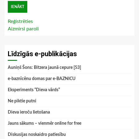
Reģistrēties
Aizmirsi paroli
Līdzīgās e-publikācijas
Auniņš Šons: Bitzera jaunā cepure [53]
e-baznīcēnu domas par e-BAZNICU
Eksperiments “Dieva vārds”
Ne piktie putni
Dieva ieroču lietošana
Jauns sākums – vienmēr online for free
Diskusijas noskaidro patiesību