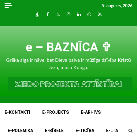
Skip
9. augusts, 2026
to
Draugiem
Facebook
Twitter
Instagram
LinkedIn
whatsapp
RSS
content
e – BAZNĪCA ✞
Grēka alga ir nāve, bet Dieva balva ir mūžīga dzīvība Kristū
Jēzū, mūsu Kungā.
E-KONTAKTI
E-PROJEKTS
E-ARHĪVS
E-POLEMIKA
E-BĪBELE
E-TICĪBA
E-LTA