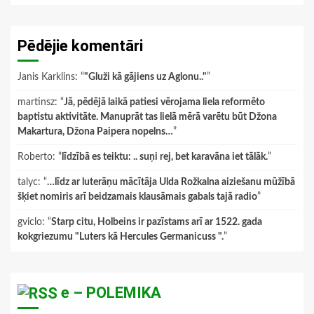
Pēdējie komentāri
Janis Karklins
: “
"Gluži kā gājiens uz Aglonu.."
”
martinsz
: “
Jā, pēdējā laikā patiesi vērojama liela reformēto
baptistu aktivitāte. Manuprāt tas lielā mērā varētu būt Džona
Makartura, Džona Paipera nopelns…
”
Roberto
: “
līdzībā es teiktu: .. suņi rej, bet karavāna iet tālāk.
”
talyc
: “
…līdz ar luterāņu mācītāja Ulda Rožkalna aiziešanu mūžībā
šķiet nomiris arī beidzamais klausāmais gabals tajā radio
”
gviclo
: “
Starp citu, Holbeins ir pazīstams arī ar 1522. gada
kokgriezumu "Luters kā Hercules Germanicuss ".
”
e – POLEMIKA