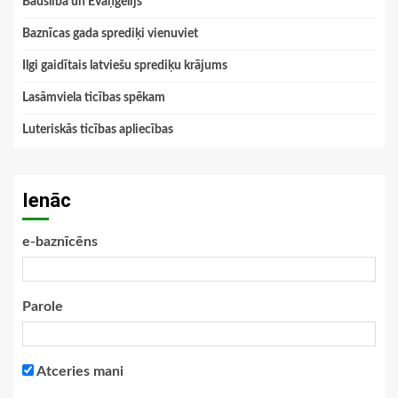
Bauslība un Evaņģēlijs
Baznīcas gada sprediķi vienuviet
Ilgi gaidītais latviešu sprediķu krājums
Lasāmviela ticības spēkam
Luteriskās ticības apliecības
Ienāc
e-baznīcēns
Parole
Atceries mani