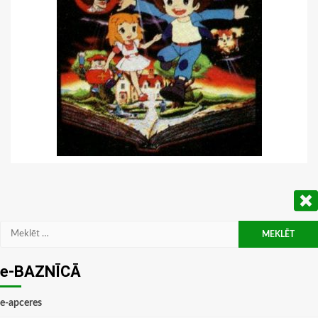
Meklēt:
e-BAZNĪCĀ
e-apceres