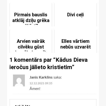
Pirmais bauslis
Divi ceļi
atklāj dziļu grēka
nešķīstību
Arvien vairāk
Elles vārtiem
cilvēku gūst
nebūs uzvarēt
iespēju iepazīt
Dieva Vārdu
1 komentārs par “
Kādus Dieva
ieročus jālieto kristietim
”
Janis Karklins
saka:
12.12.2021 09:35
Āmen!