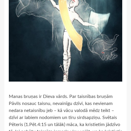
Manas bruņas ir Dieva vārds. Par taisnības bruņām
Pāvils nosauc taisnu, nevainīgu dzīvi, kas nevienam
nedara netaisnību jeb – kā vācu valodā mēdz teikt –
dzīvi ar labiem nodomiem un tīru sirdsapziņu. Svētais
Pēteris (1.Pēt.4:15 un tālāk) māca, ka kristietim jādzīvo