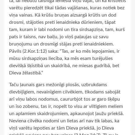
tā, lai nebūtu taisnīga iemesla viņu vajāt, un ka kristietis
varētu pieredzēt tikai tādas vajāšanas, kuras notiek bez
viņa vainas. Kā krūšu bruņas aizsargā krūtis un dod
drosmi, stājoties pretī ienaidnieka dūrieniem, tāpat
tam, kuram ir labi nodomi un tīra sirdsapziņa, tam, kurš
pats ir taisns, nav baiļu, jo viņš paļaujas uz savu
bruņojumu un drosmīgi stājas pretī ienaidniekiem.
Pāvils (2.Kor.1:12) saka: “Tas, ar ko mēs lepojamies, ir
mūsu sirdsapziņas liecība, ka mēs esam turējušies
dievišķā šķīstībā un skaidrībā, ne miesas gudrībā, bet
Dieva žēlastībā.”
Taču ļaunais gars mežonīgi plosās, uzbrukdams
dievbijīgiem, nevainīgiem cilvēkiem, tīkodams sabojāt
arī viņu labos nodomus, caururbjot tos ar garo šķēpu
un īso zobenu, tas ir, nopelt to visu ar viltīgiem meliem
un aplamiem skaidrojumiem, apkaunojot ļaužu priekšā.
Neviena cilvēka nodomi un lietas arī nav tik labas, ka
viņš varētu lepoties ar tām Dieva priekšā, jo Dieva