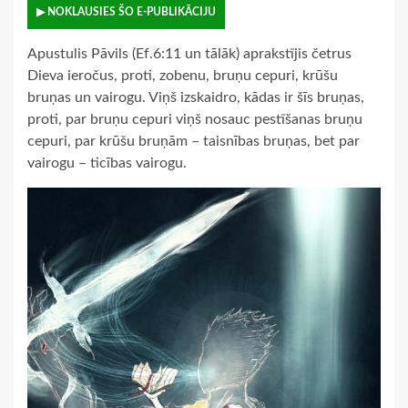
▶ NOKLAUSIES ŠO E-PUBLIKĀCIJU
Apustulis Pāvils (Ef.6:11 un tālāk) aprakstījis četrus
Dieva ieročus, proti, zobenu, bruņu cepuri, krūšu
bruņas un vairogu. Viņš izskaidro, kādas ir šīs bruņas,
proti, par bruņu cepuri viņš nosauc pestīšanas bruņu
cepuri, par krūšu bruņām – taisnības bruņas, bet par
vairogu – ticības vairogu.