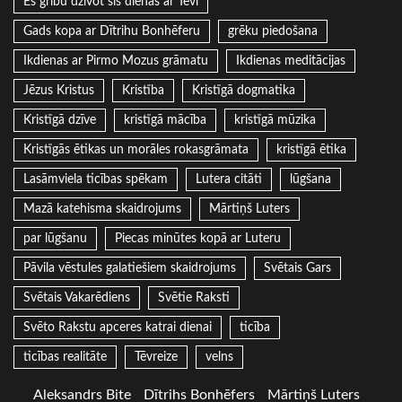
Es gribu dzīvot šīs dienas ar Tevi
Gads kopa ar Dītrihu Bonhēferu
grēku piedošana
Ikdienas ar Pirmo Mozus grāmatu
Ikdienas meditācijas
Jēzus Kristus
Kristība
Kristīgā dogmatika
Kristīgā dzīve
kristīgā mācība
kristīgā mūzika
Kristīgās ētikas un morāles rokasgrāmata
kristīgā ētika
Lasāmviela ticības spēkam
Lutera citāti
lūgšana
Mazā katehisma skaidrojums
Mārtiņš Luters
par lūgšanu
Piecas minūtes kopā ar Luteru
Pāvila vēstules galatiešiem skaidrojums
Svētais Gars
Svētais Vakarēdiens
Svētie Raksti
Svēto Rakstu apceres katrai dienai
ticība
ticības realitāte
Tēvreize
velns
Aleksandrs Bite
Dītrihs Bonhēfers
Mārtiņš Luters