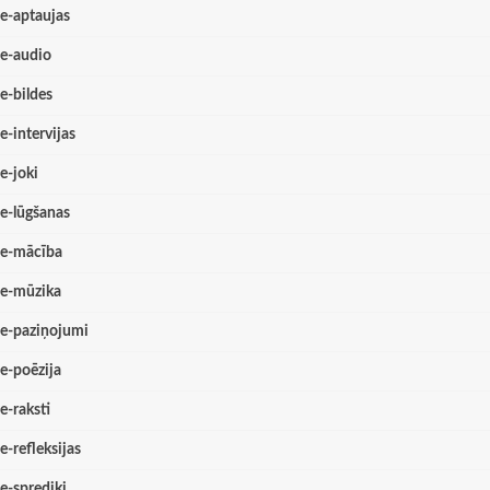
e-aptaujas
e-audio
e-bildes
e-intervijas
e-joki
e-lūgšanas
e-mācība
e-mūzika
e-paziņojumi
e-poēzija
e-raksti
e-refleksijas
e-sprediķi