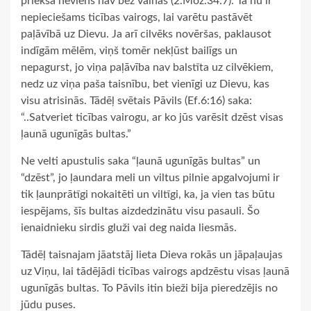
priekšā neviens nav bez vainas (2.Moz.34:7). Tā nu ir
nepieciešams ticības vairogs, lai varētu pastāvēt
paļāvībā uz Dievu. Ja arī cilvēks novēršas, paklausot
indīgām mēlēm, viņš tomēr nekļūst bailīgs un
nepagurst, jo viņa paļāvība nav balstīta uz cilvēkiem,
nedz uz viņa paša taisnību, bet vienīgi uz Dievu, kas
visu atrisinās. Tādēļ svētais Pāvils (Ef.6:16) saka:
“..Satveriet ticības vairogu, ar ko jūs varēsit dzēst visas
ļaunā ugunīgās bultas.”
Ne velti apustulis saka “ļaunā ugunīgās bultas” un
“dzēst”, jo ļaundara meli un viltus pilnie apgalvojumi ir
tik ļaunprātīgi nokaitēti un viltīgi, ka, ja vien tas būtu
iespējams, šīs bultas aizdedzinātu visu pasauli. Šo
ienaidnieku sirdis gluži vai deg naida liesmās.
Tādēļ taisnajam jāatstāj lieta Dieva rokās un jāpaļaujas
uz Viņu, lai tādējādi ticības vairogs apdzēstu visas ļaunā
ugunīgās bultas. To Pāvils itin bieži bija pieredzējis no
jūdu puses.