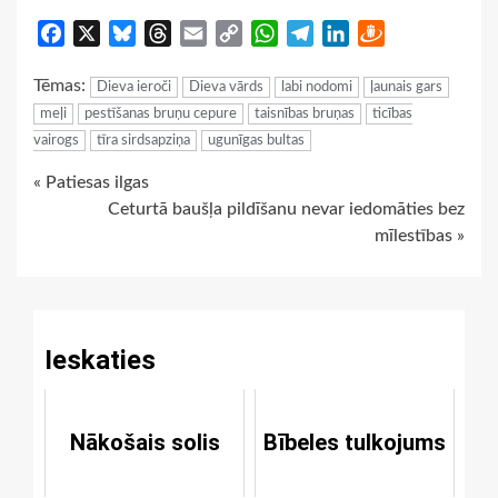
Facebook
X
Bluesky
Threads
Email
Copy
WhatsApp
Telegram
LinkedIn
Draugiem
Link
Tēmas:
Dieva ieroči
Dieva vārds
labi nodomi
ļaunais gars
meļi
pestīšanas bruņu cepure
taisnības bruņas
ticības
vairogs
tīra sirdsapziņa
ugunīgas bultas
Continue
« Patiesas ilgas
Ceturtā baušļa pildīšanu nevar iedomāties bez
Reading
mīlestības »
Ieskaties
Nākošais solis
Bībeles tulkojums