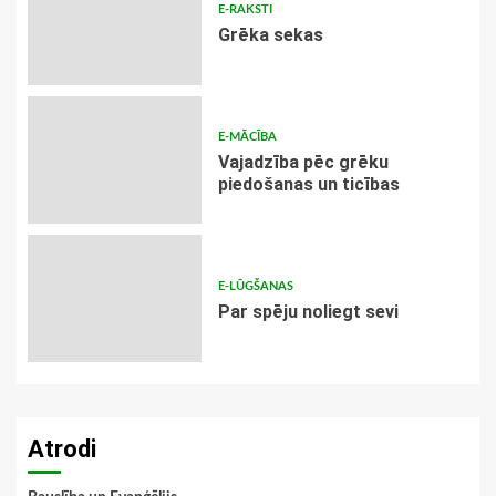
E-RAKSTI
Grēka sekas
E-MĀCĪBA
Vajadzība pēc grēku
piedošanas un ticības
E-LŪGŠANAS
Par spēju noliegt sevi
Atrodi