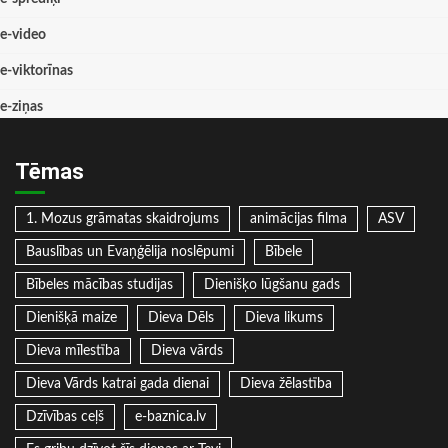
e-video
e-viktorīnas
e-ziņas
Tēmas
1. Mozus grāmatas skaidrojums
animācijas filma
ASV
Bauslības un Evaņģēlija noslēpumi
Bībele
Bībeles mācības studijas
Dienišķo lūgšanu gads
Dienišķā maize
Dieva Dēls
Dieva likums
Dieva mīlestība
Dieva vārds
Dieva Vārds katrai gada dienai
Dieva žēlastība
Dzīvības ceļš
e-baznica.lv