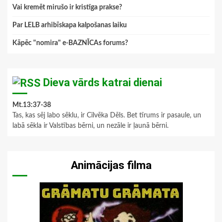
Vai kremēt mirušo ir kristīga prakse?
Par LELB arhibīskapa kalpošanas laiku
Kāpēc "nomira" e-BAZNĪCAs forums?
Dieva vārds katrai dienai
Mt.13:37-38
Tas, kas sēj labo sēklu, ir Cilvēka Dēls. Bet tīrums ir pasaule, un
labā sēkla ir Valstības bērni, un nezāle ir ļaunā bērni.
Animācijas filma