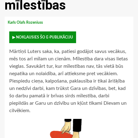
mīlestības
Karls Olafs Rozeniuss
▶ NOKLAUSIES ŠO E-PUBLIKĀCIJU
Mārtiņš Luters saka, ka, patiesi godājot savus vecākus,
mēs tos arī mīlam un cienām. Mīlestība dara visas lietas
vieglas. Savukārt tur, kur mīlestības nav, tās vietā būs
nepatika un nolaidība, arī attieksme pret vecākiem.
Piespiedu cieņa, kalpošana, paklausība ir tikai ārišķība
un nedzīvi darbi, kam trūkst Gara un dzīvības, bet, kad
šo darbu pamatā ir brīvas sirds mīlestība, darbi
piepildās ar Garu un dzīvību un kļūst tīkami Dievam un
cilvēkiem.