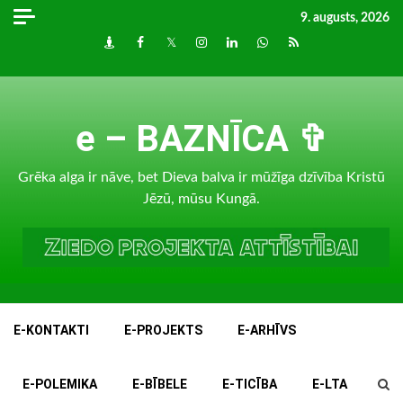
Skip
9. augusts, 2026
to
Draugiem
Facebook
Twitter
Instagram
LinkedIn
whatsapp
RSS
content
e – BAZNĪCA ✞
Grēka alga ir nāve, bet Dieva balva ir mūžīga dzīvība Kristū
Jēzū, mūsu Kungā.
E-KONTAKTI
E-PROJEKTS
E-ARHĪVS
E-POLEMIKA
E-BĪBELE
E-TICĪBA
E-LTA