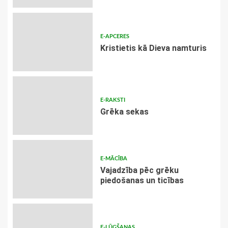
E-APCERES
Kristietis kā Dieva namturis
E-RAKSTI
Grēka sekas
E-MĀCĪBA
Vajadzība pēc grēku
piedošanas un ticības
E-LŪGŠANAS