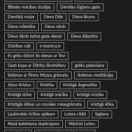
Bībeles mācības studijas
Dienišķo lūgšanu gads
Dienišķā maize
Dieva Dēls
Dieva likums
Dieva mīlestība
Dieva vārds
Dieva Vārds katrai gada dienai
Dieva žēlastība
Dzīvības ceļš
e-baznica.lv
Es gribu dzīvot šīs dienas ar Tevi
Gads kopa ar Dītrihu Bonhēferu
grēku piedošana
Ikdienas ar Pirmo Mozus grāmatu
Ikdienas meditācijas
Jēzus Kristus
Kristība
Kristīgā dogmatika
Kristīgā dzīve
kristīgā mācība
kristīgā mūzika
Kristīgās ētikas un morāles rokasgrāmata
kristīgā ētika
Lasāmviela ticības spēkam
Lutera citāti
lūgšana
Mazā katehisma skaidrojums
Mārtiņš Luters