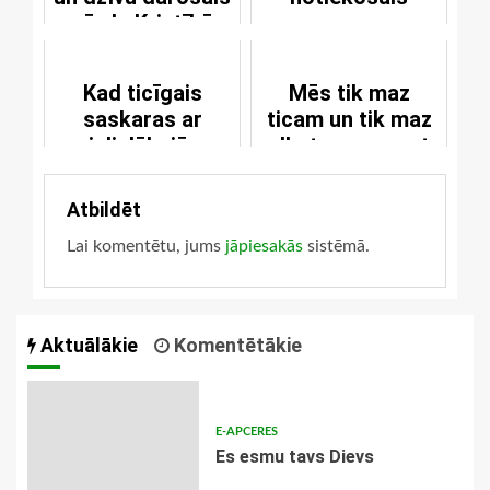
vārds Kristībā
Kad ticīgais
Mēs tik maz
saskaras ar
ticam un tik maz
vislielākajām
alkstam saņemt
grūtībām
no Tā Kunga
Atbildēt
Lai komentētu, jums
jāpiesakās
sistēmā.
Aktuālākie
Komentētākie
E-APCERES
Es esmu tavs Dievs