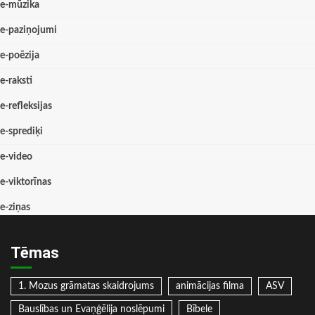
e-mūzika
e-paziņojumi
e-poēzija
e-raksti
e-refleksijas
e-sprediķi
e-video
e-viktorīnas
e-ziņas
Tēmas
1. Mozus grāmatas skaidrojums
animācijas filma
ASV
Bauslības un Evaņģēlija noslēpumi
Bībele