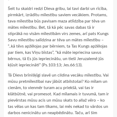
Šeit tu skaidri redzi Dieva gribu, lai tavi darbi un rīcība,
pirmkārt, izrādītu mīlestību saviem vecākiem. Protams,
tava mīlestība būs pavisam maza atlīdzība par tēva un
mātes mīlestību. Bet, tā kā pēc savas dabas tā ir
stiprākā no visām mīlestībām virs zemes, arī pats Kungs
Savu mīlestību salīdzina ar tēva un mātes mīlestību –
“..kā tēvs apžēlojas par bērniem, ta Tas Kungs apžēlojas
par tiem, kas Viņu bīstas”, “kā māte iepriecina savus
bērnus, tā Es jūs iepriecināšu, un tieši Jeruzalemē jūs
kļūsit iepriecināti” (Ps.103:13; Jes.66:13).
Tā Dievs brīnišķīgi slavē un cildina vecāku mīlestību. Vai
mūsu pretmīlestībai nav jābūt atbilstošai? Ko mīlam un
cienām, to vienmēr turam acu priekšā, vai tas ir
klātbūtnē, vai promesot. Kad mīlamais ir tuvumā, tam ir
pievērstas mūsu acis un mūsu skats to allaž vēro – ko
tas vēlas un kas tam tīkams, lai mēs nekad to vārdos un
darbos nenicinātu un neapbēdinātu. Taču, arī šim