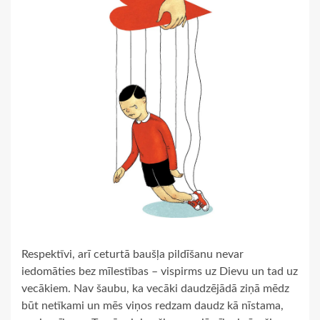
Respektīvi, arī ceturtā baušļa pildīšanu nevar
iedomāties bez mīlestības – vispirms uz Dievu un tad uz
vecākiem. Nav šaubu, ka vecāki daudzējādā ziņā mēdz
būt netīkami un mēs viņos redzam daudz kā nīstama,