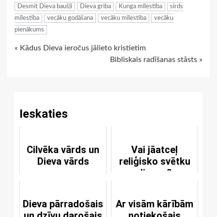
Desmit Dieva baušļi
Dieva griba
Kunga mīlestība
sirds
mīlestība
vecāku godāšana
vecāku mīlestība
vecāku
pienākums
Continue
« Kādus Dieva ieročus jālieto kristietim
Bibliskais radīšanas stāsts »
Reading
Ieskaties
Cilvēka vārds un
Vai jāatceļ
Dieva vārds
reliģisko svētku
dienas?
Dieva pārradošais
Ar visām kārībām
un dzīvu darošais
notiekošais