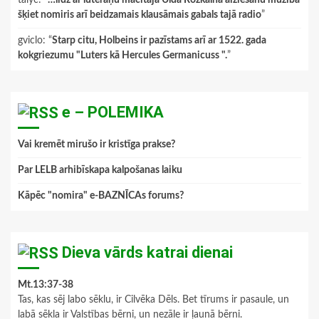
šķiet nomiris arī beidzamais klausāmais gabals tajā radio
”
gviclo
: “
Starp citu, Holbeins ir pazīstams arī ar 1522. gada
kokgriezumu "Luters kā Hercules Germanicuss ".
”
e – POLEMIKA
Vai kremēt mirušo ir kristīga prakse?
Par LELB arhibīskapa kalpošanas laiku
Kāpēc "nomira" e-BAZNĪCAs forums?
Dieva vārds katrai dienai
Mt.13:37-38
Tas, kas sēj labo sēklu, ir Cilvēka Dēls. Bet tīrums ir pasaule, un
labā sēkla ir Valstības bērni, un nezāle ir ļaunā bērni.