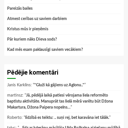
Pareizās bailes
Atmest cerības uz saviem darbiem
Kristus mūs ir pieņēmis
Pār kuriem nāks Dieva sods?
Kad mēs esam paklausīgi saviem vecākiem?
Pēdējie komentāri
Janis Karklins
: “
"Gluži kā gājiens uz Aglonu.."
”
martinsz
: “
Jā, pēdējā laikā patiesi vērojama liela reformēto
baptistu aktivitāte. Manuprāt tas lielā mērā varētu būt Džona
Makartura, Džona Paipera nopelns…
”
Roberto
: “
līdzībā es teiktu: .. suņi rej, bet karavāna iet tālāk.
”
talyc
: “
…līdz ar luterāņu mācītāja Ulda Rožkalna aiziešanu mūžībā