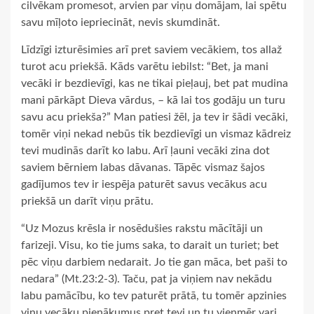
cilvēkam promesot, arvien par viņu domājam, lai spētu
savu mīļoto iepriecināt, nevis skumdināt.
Līdzīgi izturēsimies arī pret saviem vecākiem, tos allaž
turot acu priekšā. Kāds varētu iebilst: “Bet, ja mani
vecāki ir bezdievīgi, kas ne tikai pieļauj, bet pat mudina
mani pārkāpt Dieva vārdus, – kā lai tos godāju un turu
savu acu priekša?” Man patiesi žēl, ja tev ir šādi vecāki,
tomēr viņi nekad nebūs tik bezdievīgi un vismaz kādreiz
tevi mudinās darīt ko labu. Arī ļauni vecāki zina dot
saviem bērniem labas dāvanas. Tāpēc vismaz šajos
gadījumos tev ir iespēja paturēt savus vecākus acu
priekšā un darīt viņu prātu.
“Uz Mozus krēsla ir nosēdušies rakstu mācītāji un
farizeji. Visu, ko tie jums saka, to darait un turiet; bet
pēc viņu darbiem nedarait. Jo tie gan māca, bet paši to
nedara” (Mt.23:2-3). Taču, pat ja viņiem nav nekādu
labu pamācību, ko tev paturēt prātā, tu tomēr apzinies
viņu vecāku pienākumus pret tevi un tu vienmēr vari