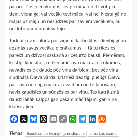
paturēt šos pienākumus sev piemiņā un dzīvot pēc
tiem, vienalga, vai vecāki tevi māca, vai ne. Nestaigā no
mājas uz māju un nesūdzies par saviem vecākiem, lai
nekļūtu par viņu nievātāju.
Turklāt tev ir jālūdz par viņiem, lai tie kļūst dievbijīgi un
apzinās savus vecāku pienākumus, – tā tu rīkosies
pareizi un dzīvosi saskaņā ar ceturto bausli. Piemēram,
kristīgi klausītāji, redzēdami sava mācītāja trūkumus,
nevadīsies tik daudz pēc viņa darbiem, bet pēc viņa
sludinātā Dieva vārda; kristieši dedzīgi pielūgs Dievu
par sava neticīgā mācītāja vājībām un to labošanu,
nevis gaudīsies un sūdzēsies par viņu. Tas katrā ziņā
daudz labāk kalpos gan pašam mācītājam, gan viņa
klausītājiem.
Facebook
X
Bluesky
Threads
Email
Copy
WhatsApp
Telegram
LinkedIn
Draugiem
Link
Tēmas:
Bauslības un Evaņģēlija noslēpumi
ceturtais bauslis