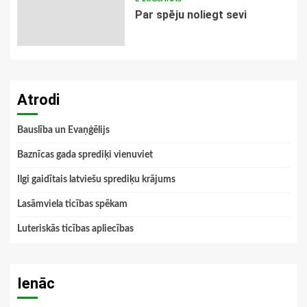
Par spēju noliegt sevi
Atrodi
Bauslība un Evaņģēlijs
Baznīcas gada sprediķi vienuviet
Ilgi gaidītais latviešu sprediķu krājums
Lasāmviela ticības spēkam
Luteriskās ticības apliecības
Ienāc