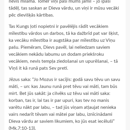
nevis mīlama. Tomēr viņi paši mums jāmīl – jo īpaši
tādēļ, tas saskan ar Dieva vārdu, un viņi ir mūsu vecāki
pēc dievišķās kārtības.
Tas Kungs ļoti nopietni ir pavēlējis rādīt vecākiem
mīlestību vārdos un darbos, tā ka dažbrīd pat var šķist,
ka vecāku mīlestība ir augstāka par mīlestību uz Viņu
pašu. Piemēram, Dievs pavēl, lai neliedzam saviem
vecākiem nekādu labumu un dodam priekšroku
vecākiem, nevis tempļa ziedošanai un upurēšanai, – tā
Viņš it kā runā pats Sev pretī.
Jēzus saka: “Jo Mozus ir sacījis: godā savu tēvu un savu
māti, – un: kas Jaunu runā pret tēvu vai māti, tam būs
mirt. Bet jūs sakāt: ja cilvēks uz tēvu vai māti saka:
korban, tas ir, lai tas ir par upuri, kas tev no manis
varētu nākt par labu, – tad jūs viņam atļaujat nenieka
vairs nedarīt tēvam vai mātei par labu, iznīcinādami
Dieva vārdu ar saviem likumiem, ko jūs esat iecēluši”
(Mk.7:10-13).