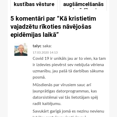
kustības vēsture
augšāmcelšanās
pierādījumi
5 komentāri par “
Kā kristietim
vajadzētu rīkoties nāvējošas
epidēmijas laikā
”
talyc
saka:
17.03.2020 14:13
Covid 19 ir unikāls jau ar to vien, ka tam
ir izdevies pievērst sev nebijuša vēriena
uzmanību, jau pašā tā darbības sākuma
posmā.
Mūsdienās par vīrusiem sauc arī
ļaunprātīgas datorprogrammas, kas
datorsistēmai vai tās lietotājam spēj
radīt kaitējumu.
Savukārt garīgā jomā es nezinu nevienu