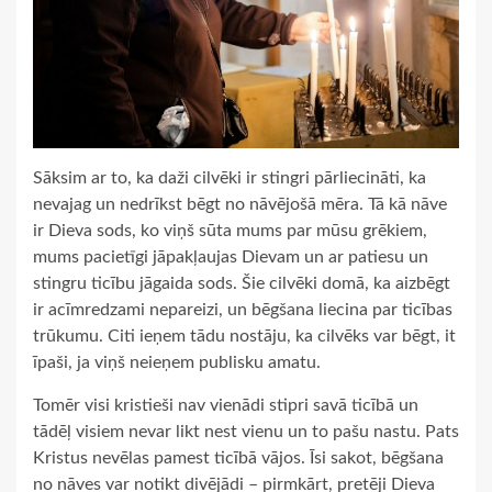
Sāksim ar to, ka daži cilvēki ir stingri pārliecināti, ka
nevajag un nedrīkst bēgt no nāvējošā mēra. Tā kā nāve
ir Dieva sods, ko viņš sūta mums par mūsu grēkiem,
mums pacietīgi jāpakļaujas Dievam un ar patiesu un
stingru ticību jāgaida sods. Šie cilvēki domā, ka aizbēgt
ir acīmredzami nepareizi, un bēgšana liecina par ticības
trūkumu. Citi ieņem tādu nostāju, ka cilvēks var bēgt, it
īpaši, ja viņš neieņem publisku amatu.
Tomēr visi kristieši nav vienādi stipri savā ticībā un
tādēļ visiem nevar likt nest vienu un to pašu nastu. Pats
Kristus nevēlas pamest ticībā vājos. Īsi sakot, bēgšana
no nāves var notikt divējādi – pirmkārt, pretēji Dieva