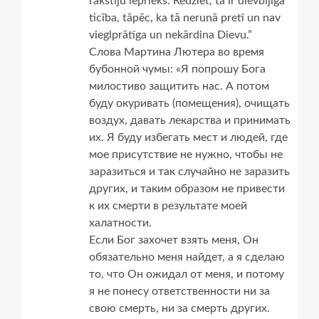
rakstīju iepriekš. Redziet, tā ir dievbijīga
ticība, tāpēc, ka tā nerunā pretī un nav
vieglprātīga un nekārdina Dievu.”
Слова Мартина Лютера во время
бубонной чумы: «Я попрошу Бога
милостиво защитить нас. А потом
буду окуривать (помещения), очищать
воздух, давать лекарства и принимать
их. Я буду избегать мест и людей, где
мое присутствие не нужно, чтобы не
заразиться и так случайно не заразить
других, и таким образом не привести
к их смерти в результате моей
халатности.
Если Бог захочет взять меня, Он
обязательно меня найдет, а я сделаю
то, что Он ожидал от меня, и потому
я не понесу ответственности ни за
свою смерть, ни за смерть других.