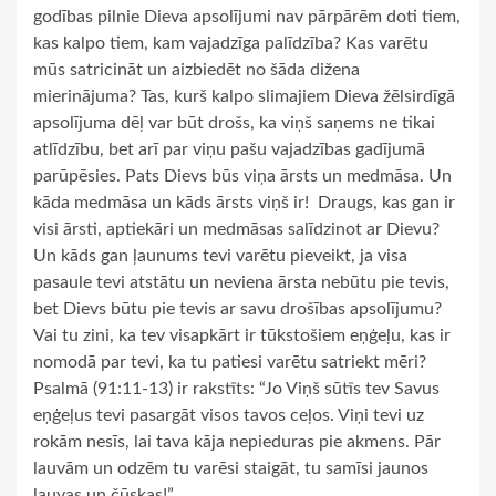
godības pilnie Dieva apsolījumi nav pārpārēm doti tiem,
kas kalpo tiem, kam vajadzīga palīdzība? Kas varētu
mūs satricināt un aizbiedēt no šāda dižena
mierinājuma? Tas, kurš kalpo slimajiem Dieva žēlsirdīgā
apsolījuma dēļ var būt drošs, ka viņš saņems ne tikai
atlīdzību, bet arī par viņu pašu vajadzības gadījumā
parūpēsies. Pats Dievs būs viņa ārsts un medmāsa. Un
kāda medmāsa un kāds ārsts viņš ir! Draugs, kas gan ir
visi ārsti, aptiekāri un medmāsas salīdzinot ar Dievu?
Un kāds gan ļaunums tevi varētu pieveikt, ja visa
pasaule tevi atstātu un neviena ārsta nebūtu pie tevis,
bet Dievs būtu pie tevis ar savu drošības apsolījumu?
Vai tu zini, ka tev visapkārt ir tūkstošiem eņģeļu, kas ir
nomodā par tevi, ka tu patiesi varētu satriekt mēri?
Psalmā (91:11-13) ir rakstīts: “Jo Viņš sūtīs tev Savus
eņģeļus tevi pasargāt visos tavos ceļos. Viņi tevi uz
rokām nesīs, lai tava kāja nepieduras pie akmens. Pār
lauvām un odzēm tu varēsi staigāt, tu samīsi jaunos
lauvas un čūskas!”