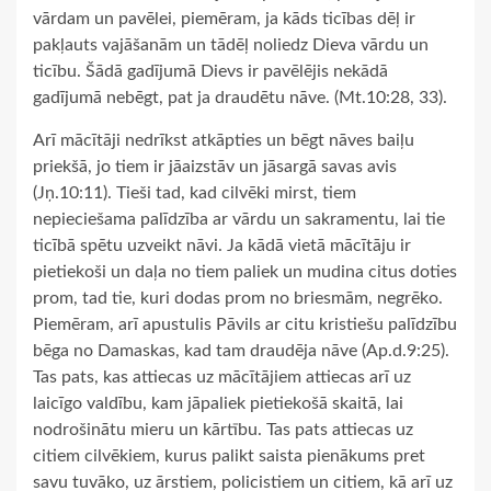
vārdam un pavēlei, piemēram, ja kāds ticības dēļ ir
pakļauts vajāšanām un tādēļ noliedz Dieva vārdu un
ticību. Šādā gadījumā Dievs ir pavēlējis nekādā
gadījumā nebēgt, pat ja draudētu nāve. (Mt.10:28, 33).
Arī mācītāji nedrīkst atkāpties un bēgt nāves baiļu
priekšā, jo tiem ir jāaizstāv un jāsargā savas avis
(Jņ.10:11). Tieši tad, kad cilvēki mirst, tiem
nepieciešama palīdzība ar vārdu un sakramentu, lai tie
ticībā spētu uzveikt nāvi. Ja kādā vietā mācītāju ir
pietiekoši un daļa no tiem paliek un mudina citus doties
prom, tad tie, kuri dodas prom no briesmām, negrēko.
Piemēram, arī apustulis Pāvils ar citu kristiešu palīdzību
bēga no Damaskas, kad tam draudēja nāve (Ap.d.9:25).
Tas pats, kas attiecas uz mācītājiem attiecas arī uz
laicīgo valdību, kam jāpaliek pietiekošā skaitā, lai
nodrošinātu mieru un kārtību. Tas pats attiecas uz
citiem cilvēkiem, kurus palikt saista pienākums pret
savu tuvāko, uz ārstiem, policistiem un citiem, kā arī uz