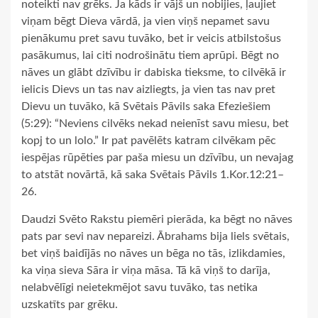
noteikti nav grēks. Ja kāds ir vājš un nobijies, ļaujiet
viņam bēgt Dieva vārdā, ja vien viņš nepamet savu
pienākumu pret savu tuvāko, bet ir veicis atbilstošus
pasākumus, lai citi nodrošinātu tiem aprūpi. Bēgt no
nāves un glābt dzīvību ir dabiska tieksme, to cilvēkā ir
ielicis Dievs un tas nav aizliegts, ja vien tas nav pret
Dievu un tuvāko, kā Svētais Pāvils saka Efeziešiem
(5:29): “Neviens cilvēks nekad neienīst savu miesu, bet
kopj to un lolo.” Ir pat pavēlēts katram cilvēkam pēc
iespējas rūpēties par paša miesu un dzīvību, un nevajag
to atstāt novārtā, kā saka Svētais Pāvils 1.Kor.12:21–
26.
Daudzi Svēto Rakstu piemēri pierāda, ka bēgt no nāves
pats par sevi nav nepareizi. Ābrahams bija liels svētais,
bet viņš baidījās no nāves un bēga no tās, izlikdamies,
ka viņa sieva Sāra ir viņa māsa. Tā kā viņš to darīja,
nelabvēlīgi neietekmējot savu tuvāko, tas netika
uzskatīts par grēku.