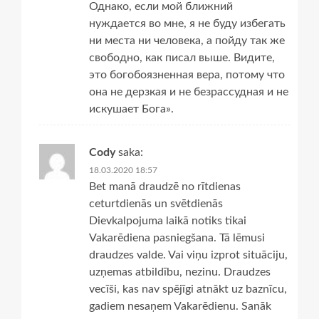
Однако, если мой ближний
нуждается во мне, я не буду избегать
ни места ни человека, а пойду так же
свободно, как писал выше. Видите,
это богобоязненная вера, потому что
она не дерзкая и не безрассудная и не
искушает Бога».
Cody
saka:
18.03.2020 18:57
Bet manā draudzē no rītdienas
ceturtdienās un svētdienās
Dievkalpojuma laikā notiks tikai
Vakarēdiena pasniegšana. Tā lēmusi
draudzes valde. Vai viņu izprot situāciju,
uzņemas atbildību, nezinu. Draudzes
vecīši, kas nav spējīgi atnākt uz baznīcu,
gadiem nesaņem Vakarēdienu. Sanāk