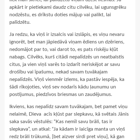
apkārt ir pietiekami daudz citu cilvēku, lai ugunsgrēku
nodzēstu, es drīkstu doties mājup vai palikt, lai
palīdzētu.
Ja redzu, ka viņš ir izsalcis vai izslāpis, es viņu nevaru
ignorēt, bet man jāpiedāvā viņam ēdiens un dzēriens,
nedomājot par to, vai darot to, es pats riskēju kļūt
nabags. Cilvēks, kurš citādi nepalīdzēs un neatbalstīs
citus, ja vien viņš varēs to izdarīt neriskējot ar savu
drošību vai īpašumu, nekad savam tuvākajam
nepalīdzēs. Viņš vienmēr izlems, ka pastāv iespēja, ka
šādi rīkojoties, viņš sev nodarīs kādu ļaunumu un
postījumus, piedzīvos briesmas un zaudējumus.
Ikviens, kas nepalīdz savam tuvākajam, bet pamet viņu
nelaimē, Dieva acīs kļūst par slepkavu, kā svētais Jānis
saka savās vēstulēs: “Kas nemīl savu brāli, tas ir
slepkava”, un atkal: “Ja kādam ir laicīga manta un viņš
redz brāli trūkumā, [bet aizver sirdi pret viņu], kā gan