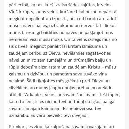
pārliecībā, ka tas, kurš izraisa šādas sajūtas, ir velns.
Viņš ir rūgts, ļauns velns, kurš ne tikai nekad nepārstāj
mēģināt nogalināt un izpostīt, bet rod baudu arī radot
mūsos nāves bailes, uztraukumu un nervozitāti, liekot
mums briesmīgi baidīties no nāves un pakļaujot mūs
nemieram visu mūsu mūžu. Un tā velns izslēgs mūs no
šīs dzīves, mēģinot panākt lai krītam izmisumā un
zaudējam cerību uz Dievu, nevēlamies sagatavoties
nāvei un mirt; zem tumšajām un drūmajām baiļu un
rūpju debesīm aizmirstam un zaudējam Kristu – mūsu
gaismu un dzīvību, un pametam savu tuvāko viņa
nelaimē. Šādi rīkojoties mēs grēkotu pret Dievu un
cilvēkiem, un mums jāapbruņojas pret velnu ar šādu
atbildi: “Atkāpies, velns, ar savām šausmām! Tieši tāpēc,
ka tu to ienīsti, es nicinu tevi un tūdaļ steigšos palīgā
savam slimajam kaimiņam. Es nepievērsīšu tev
uzmanību. Es varu pieveikt tevi divējādi:
Pirmkārt, es zinu, ka kalpošana savam tuvākajam ļoti