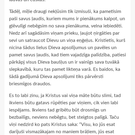
Tādēļ, mīļie draugi nekļūsim tik izmisuši, ka pametīsim
paši savus ļaudis, kuriem mums ir pienākums kalpot, un
gļēvulīgi nebēgsim no sava pienākuma, velna iebiedēti.
Nedz arī sagādāsim viņam prieku, ļaujot ņirgāties par
sevi un satraucot Dievu un viņa eņģeļus. Kristietis, kurš
nicina šādus lielus Dieva apsolījumus un pavēles un
pamet savus ļaudis, kad tiem vajadzīga palīdzība, patiesi
pārkāpj visus Dieva baušļus un ir vainīgs sava tuvākā
slepkavībā, kuru tas pamet likteņa varā. Es baidos, ka
šādā gadījumā Dieva apsolījumi tiks pārvērsti
briesmīgos draudos.
Es to labi zinu, ja Kristus vai viņa māte būtu slimi, tad
ikviens būtu gatavs rūpēties par viņiem, cik vien labi
iespējams. Ikviens tad gribētu būt drosmīgs un
bezbailīgs, neviens nebēgtu, bet steigtos palīgā. Taču
viņi nedzird ko pats Kristus saka: “Visu, ko jūs esat
darījuši vismazākajam no maniem brāļiem, jūs esat