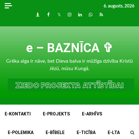
Skip
6. augusts, 2026
to
Draugiem
Facebook
Twitter
Instagram
LinkedIn
whatsapp
RSS
content
e – BAZNĪCA ✞
Grēka alga ir nāve, bet Dieva balva ir mūžīga dzīvība Kristū
Jēzū, mūsu Kungā.
E-KONTAKTI
E-PROJEKTS
E-ARHĪVS
E-POLEMIKA
E-BĪBELE
E-TICĪBA
E-LTA