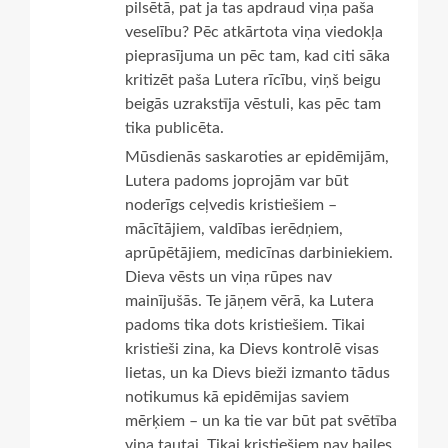
pilsētā, pat ja tas apdraud viņa paša
veselību? Pēc atkārtota viņa viedokļa
pieprasījuma un pēc tam, kad citi sāka
kritizēt paša Lutera rīcību, viņš beigu
beigās uzrakstīja vēstuli, kas pēc tam
tika publicēta.
Mūsdienās saskaroties ar epidēmijām,
Lutera padoms joprojām var būt
noderīgs ceļvedis kristiešiem –
mācītājiem, valdības ierēdņiem,
aprūpētājiem, medicīnas darbiniekiem.
Dieva vēsts un viņa rūpes nav
mainījušās. Te jāņem vērā, ka Lutera
padoms tika dots kristiešiem. Tikai
kristieši zina, ka Dievs kontrolē visas
lietas, un ka Dievs bieži izmanto tādus
notikumus kā epidēmijas saviem
mērķiem – un ka tie var būt pat svētība
viņa tautai. Tikai kristiešiem nav bailes