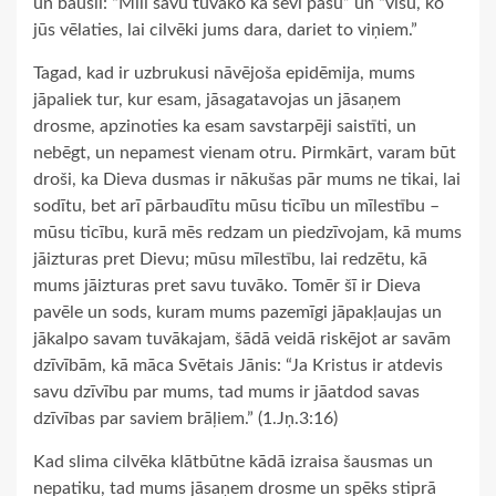
un bauslī: “Mīli savu tuvāko kā sevi pašu” un “visu, ko
jūs vēlaties, lai cilvēki jums dara, dariet to viņiem.”
Tagad, kad ir uzbrukusi nāvējoša epidēmija, mums
jāpaliek tur, kur esam, jāsagatavojas un jāsaņem
drosme, apzinoties ka esam savstarpēji saistīti, un
nebēgt, un nepamest vienam otru. Pirmkārt, varam būt
droši, ka Dieva dusmas ir nākušas pār mums ne tikai, lai
sodītu, bet arī pārbaudītu mūsu ticību un mīlestību –
mūsu ticību, kurā mēs redzam un piedzīvojam, kā mums
jāizturas pret Dievu; mūsu mīlestību, lai redzētu, kā
mums jāizturas pret savu tuvāko. Tomēr šī ir Dieva
pavēle un sods, kuram mums pazemīgi jāpakļaujas un
jākalpo savam tuvākajam, šādā veidā riskējot ar savām
dzīvībām, kā māca Svētais Jānis: “Ja Kristus ir atdevis
savu dzīvību par mums, tad mums ir jāatdod savas
dzīvības par saviem brāļiem.” (1.Jņ.3:16)
Kad slima cilvēka klātbūtne kādā izraisa šausmas un
nepatiku, tad mums jāsaņem drosme un spēks stiprā