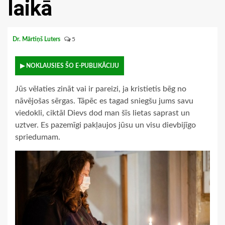
laikā
Dr. Mārtiņš Luters
5
▶ NOKLAUSIES ŠO E-PUBLIKĀCIJU
Jūs vēlaties zināt vai ir pareizi, ja kristietis bēg no
nāvējošas sērgas. Tāpēc es tagad sniegšu jums savu
viedokli, ciktāl Dievs dod man šīs lietas saprast un
uztver. Es pazemīgi pakļaujos jūsu un visu dievbijīgo
spriedumam.