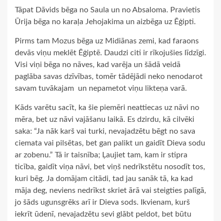
Tāpat Dāvids bēga no Saula un no Absaloma. Pravietis
Ūrija bēga no karaļa Jehojakima un aizbēga uz Ēģipti.
Pirms tam Mozus bēga uz Midiānas zemi, kad faraons
devās viņu meklēt Ēģiptē. Daudzi citi ir rīkojušies līdzīgi.
Visi viņi bēga no nāves, kad varēja un šādā veidā
paglāba savas dzīvības, tomēr tādējādi neko nenodarot
savam tuvākajam un nepametot viņu likteņa varā.
Kāds varētu sacīt, ka šie piemēri neattiecas uz nāvi no
mēra, bet uz nāvi vajāšanu laikā. Es dzirdu, kā cilvēki
saka: “Ja nāk karš vai turki, nevajadzētu bēgt no sava
ciemata vai pilsētas, bet gan palikt un gaidīt Dieva sodu
ar zobenu.” Tā ir taisnība; Ļaujiet tam, kam ir stipra
ticība, gaidīt viņa nāvi, bet viņš nedrīkstētu nosodīt tos,
kuri bēg. Ja domājam citādi, tad jau sanāk tā, ka kad
māja deg, neviens nedrīkst skriet ārā vai steigties palīgā,
jo šāds ugunsgrēks arī ir Dieva sods. Ikvienam, kurš
iekrīt ūdenī, nevajadzētu sevi glābt peldot, bet būtu