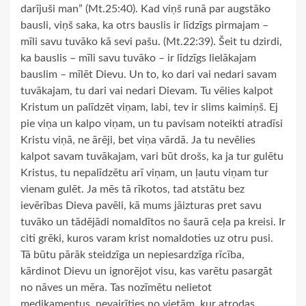
darījuši man” (Mt.25:40). Kad viņš runā par augstāko
bausli, viņš saka, ka otrs bauslis ir līdzīgs pirmajam –
mīli savu tuvāko kā sevi pašu. (Mt.22:39). Šeit tu dzirdi,
ka bauslis – mīli savu tuvāko – ir līdzīgs lielākajam
bauslim – mīlēt Dievu. Un to, ko dari vai nedari savam
tuvākajam, tu dari vai nedari Dievam. Tu vēlies kalpot
Kristum un palīdzēt viņam, labi, tev ir slims kaimiņš. Ej
pie viņa un kalpo viņam, un tu pavisam noteikti atradīsi
Kristu viņā, ne ārēji, bet viņa vārdā. Ja tu nevēlies
kalpot savam tuvākajam, vari būt drošs, ka ja tur gulētu
Kristus, tu nepalīdzētu arī viņam, un ļautu viņam tur
vienam gulēt. Ja mēs tā rīkotos, tad atstātu bez
ievērības Dieva pavēli, kā mums jāizturas pret savu
tuvāko un tādējādi nomaldītos no šaurā ceļa pa kreisi. Ir
citi grēki, kuros varam krist nomaldoties uz otru pusi.
Tā būtu pārāk steidzīga un nepiesardzīga rīcība,
kārdinot Dievu un ignorējot visu, kas varētu pasargāt
no nāves un mēra. Tas nozīmētu nelietot
medikamentus, nevairīties no vietām, kur atrodas