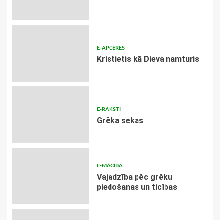
E-APCERES
Kristietis kā Dieva namturis
E-RAKSTI
Grēka sekas
E-MĀCĪBA
Vajadzība pēc grēku
piedošanas un ticības