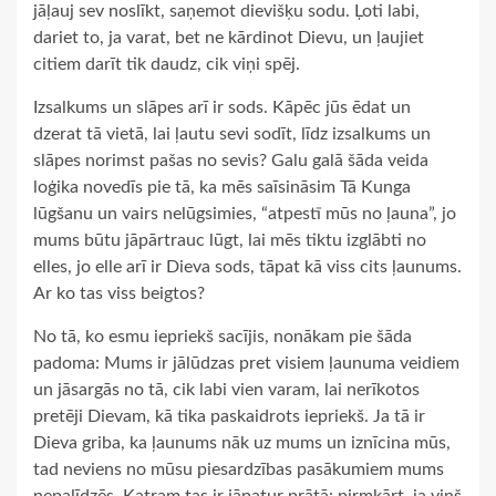
jāļauj sev noslīkt, saņemot dievišķu sodu. Ļoti labi,
dariet to, ja varat, bet ne kārdinot Dievu, un ļaujiet
citiem darīt tik daudz, cik viņi spēj.
Izsalkums un slāpes arī ir sods. Kāpēc jūs ēdat un
dzerat tā vietā, lai ļautu sevi sodīt, līdz izsalkums un
slāpes norimst pašas no sevis? Galu galā šāda veida
loģika novedīs pie tā, ka mēs saīsināsim Tā Kunga
lūgšanu un vairs nelūgsimies, “atpestī mūs no ļauna”, jo
mums būtu jāpārtrauc lūgt, lai mēs tiktu izglābti no
elles, jo elle arī ir Dieva sods, tāpat kā viss cits ļaunums.
Ar ko tas viss beigtos?
No tā, ko esmu iepriekš sacījis, nonākam pie šāda
padoma: Mums ir jālūdzas pret visiem ļaunuma veidiem
un jāsargās no tā, cik labi vien varam, lai nerīkotos
pretēji Dievam, kā tika paskaidrots iepriekš. Ja tā ir
Dieva griba, ka ļaunums nāk uz mums un iznīcina mūs,
tad neviens no mūsu piesardzības pasākumiem mums
nepalīdzēs. Katram tas ir jāpatur prātā: pirmkārt, ja viņš