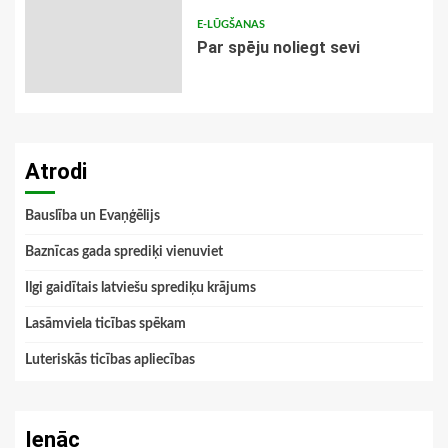
E-LŪGŠANAS
Par spēju noliegt sevi
Atrodi
Bauslība un Evaņģēlijs
Baznīcas gada sprediķi vienuviet
Ilgi gaidītais latviešu sprediķu krājums
Lasāmviela ticības spēkam
Luteriskās ticības apliecības
Ienāc