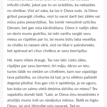
inficēti cilvēki, jokot par to un izrādīties, ka nebaidies
no slimības. Viņi arī saka, ka tas ir Dieva sods. Ja Dievs
gribot pasargāt cilvēku, viņš to varot darīt bez zālēm vai
mūsu pašu piesardzības. Tas tomēr nenozīmē uzticību
Dievam, bet gan viņa kārdināšanu. Dievs ir radījis zāles
un devis mums gudrību, lai mēs varētu sargāt savu
miesu un rūpēties par to, lai mums būtu laba veselība.
Ja cilvēks to neņem vērā, viņš ne tikai ir pašnāvnieks,
bet apdraud arī citus cilvēkus ar savu bezrūpību.
Nē, mans mīļais draugs. Tas nav labi. Lieto zāles,
rūpējies par savu ķermeni, tīri māju, dārzu un ielu,
turies tālāk no vietām un cilvēkiem, kam nav vajadzīga
tava palīdzība, un izturies kā tad, ja tu vēlētos palīdzēt
degošai pilsētai. Kas gan cits ir epidēmija, ja ne uguns,
kas koka un salmu vietā dedzina dzīvību un miesu? Tev
vajadzētu domāt šādi: “Labi, ar Dieva ziņu ienaidnieks ir
atsūtījis mums indi un nāvējošus mēslus. Tādēļ es lūgšu
Dievu, lai viņš žēlsirdīgi mūs pasargā. Tad es