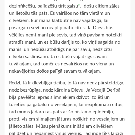
dezinfikcēšu, palīdzēšu tīrīt gaisu
*
, došu citiem zāles
un lietošu tās pats. Es vairīšos no tām vietām un
cilvēkiem, kur mana klātbūtne nav vajadzīga, lai
pasargātu sevi un neaplipinātu citus. Ja Dievs būs
vēlējies ņemt mani pie sevis, tad viņš pavisam noteikti
atradīs mani, un es būšu darījis to, ko viņš sagaida no
manis, un nebūšu atbildīgs ne par savu, nedz citu
cilvēku saslimšanu. Ja es būšu vajadzīgs savam
tuvākajam, tad tomēr es nevairīšos ne no viena un
nekavējoties došos palīgā savam tuvākajam.
Redzi, tā ir dievbijīga ticība, jo tā nav nedz pārsteidzīga,
nedz bezrūpīga, nedz kārdina Dievu. Ja Vecajā Derībā
bija pavēlēts lepras slimniekiem dzīvot izolēti un
turēties pa gabalu no veselajiem, lai neaplipinātu citus,
tad mums jādara tas pats ar šo bīstamo epidēmiju,
proti, visiem slimajiem jāturas nošķirti no veselajiem un
jālieto zāles. Mūsu pienākums ir šādiem cilvēkiem
palīdzēt un nepamest viņus vienus. Tad inde tiks laicīgi