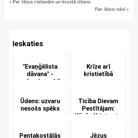
Continue
« Par Jēzus ciešanām un krustā sišanu
Par Jēzus nāvi »
Reading
Ieskaties
"Evaņģēlista
Krīze arī
dāvana" -
kristietībā
galvenie maldi
Ūdens: uzvaru
Ticība Dievam
nesošs spēks
Pestītājam:
Kāpēc Kristus to
ir darījis?
Pentakostālās
Jēzus