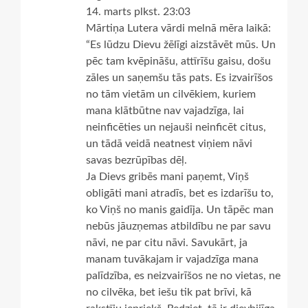
14. marts plkst. 23:03
Mārtiņa Lutera vārdi melnā mēra laikā:
“Es lūdzu Dievu žēlīgi aizstāvēt mūs. Un
pēc tam kvēpināšu, attīrīšu gaisu, došu
zāles un saņemšu tās pats. Es izvairīšos
no tām vietām un cilvēkiem, kuriem
mana klātbūtne nav vajadzīga, lai
neinficēties un nejauši neinficēt citus,
un tādā veidā neatnest viņiem nāvi
savas bezrūpības dēļ.
Ja Dievs gribēs mani paņemt, Viņš
obligāti mani atradīs, bet es izdarīšu to,
ko Viņš no manis gaidīja. Un tāpēc man
nebūs jāuzņemas atbildību ne par savu
nāvi, ne par citu nāvi. Savukārt, ja
manam tuvākajam ir vajadzīga mana
palīdzība, es neizvairīšos ne no vietas, ne
no cilvēka, bet iešu tik pat brīvi, kā