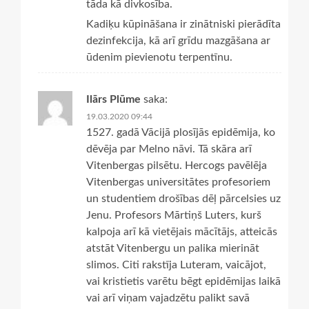
tāda kā divkosība.
Kadiķu kūpināšana ir zinātniski pierādīta
dezinfekcija, kā arī grīdu mazgāšana ar
ūdenim pievienotu terpentīnu.
Ilārs Plūme
saka:
19.03.2020 09:44
1527. gadā Vācijā plosījās epidēmija, ko
dēvēja par Melno nāvi. Tā skāra arī
Vitenbergas pilsētu. Hercogs pavēlēja
Vitenbergas universitātes profesoriem
un studentiem drošības dēļ pārcelsies uz
Jenu. Profesors Mārtiņš Luters, kurš
kalpoja arī kā vietējais mācītājs, atteicās
atstāt Vitenbergu un palika mierināt
slimos. Citi rakstīja Luteram, vaicājot,
vai kristietis varētu bēgt epidēmijas laikā
vai arī viņam vajadzētu palikt savā