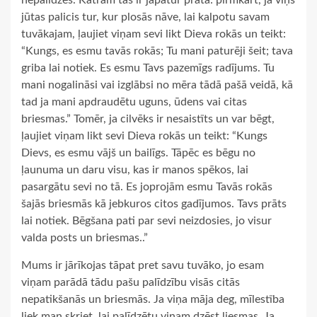
jūtas palicis tur, kur plosās nāve, lai kalpotu savam
tuvākajam, ļaujiet viņam sevi likt Dieva rokās un teikt:
“Kungs, es esmu tavās rokās; Tu mani paturēji šeit; tava
griba lai notiek. Es esmu Tavs pazemīgs radījums. Tu
mani nogalināsi vai izglābsi no mēra tādā pašā veidā, kā
tad ja mani apdraudētu uguns, ūdens vai citas
briesmas.” Tomēr, ja cilvēks ir nesaistīts un var bēgt,
ļaujiet viņam likt sevi Dieva rokās un teikt: “Kungs
Dievs, es esmu vājš un bailīgs. Tāpēc es bēgu no
ļaunuma un daru visu, kas ir manos spēkos, lai
pasargātu sevi no tā. Es joprojām esmu Tavās rokās
šajās briesmās kā jebkuros citos gadījumos. Tavs prāts
lai notiek. Bēgšana pati par sevi neizdosies, jo visur
valda posts un briesmas..”
Mums ir jārīkojas tāpat pret savu tuvāko, jo esam
viņam parādā tādu pašu palīdzību visās citās
nepatikšanās un briesmās. Ja viņa māja deg, mīlestība
liek man skriet, lai palīdzētu viņam dzēst liesmas. Ja