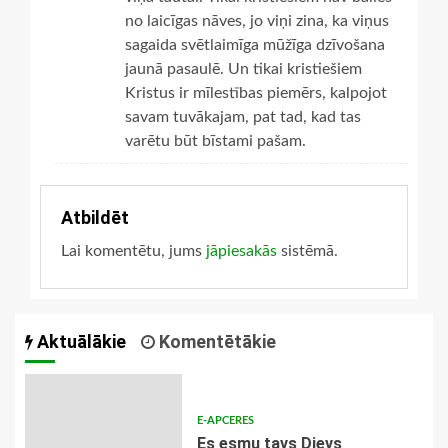
no laicīgas nāves, jo viņi zina, ka viņus
sagaida svētlaimīga mūžīga dzīvošana
jaunā pasaulē. Un tikai kristiešiem
Kristus ir mīlestības piemērs, kalpojot
savam tuvākajam, pat tad, kad tas
varētu būt bīstami pašam.
Atbildēt
Lai komentētu, jums
jāpiesakās
sistēmā.
Aktuālākie
Komentētākie
E-APCERES
Es esmu tavs Dievs