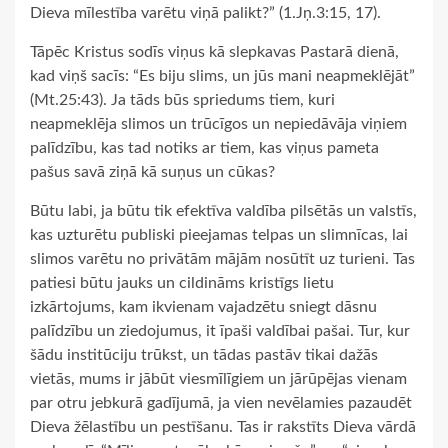
Dieva mīlestība varētu viņā palikt?” (1.Jņ.3:15, 17).
Tāpēc Kristus sodīs viņus kā slepkavas Pastarā dienā,
kad viņš sacīs: “Es biju slims, un jūs mani neapmeklējāt”
(Mt.25:43). Ja tāds būs spriedums tiem, kuri
neapmeklēja slimos un trūcīgos un nepiedāvāja viņiem
palīdzību, kas tad notiks ar tiem, kas viņus pameta
pašus savā ziņā kā suņus un cūkas?
Būtu labi, ja būtu tik efektīva valdība pilsētās un valstīs,
kas uzturētu publiski pieejamas telpas un slimnīcas, lai
slimos varētu no privātām mājām nosūtīt uz turieni. Tas
patiesi būtu jauks un cildināms kristīgs lietu
izkārtojums, kam ikvienam vajadzētu sniegt dāsnu
palīdzību un ziedojumus, it īpaši valdībai pašai. Tur, kur
šādu institūciju trūkst, un tādas pastāv tikai dažās
vietās, mums ir jābūt viesmīlīgiem un jārūpējas vienam
par otru jebkurā gadījumā, ja vien nevēlamies pazaudēt
Dieva žēlastību un pestīšanu. Tas ir rakstīts Dieva vārdā