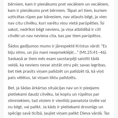
bērniem, kam ir pienākums pret vecākiem un vecākiem,
kam ir pienākums pret bērniem. Tāpat arī tiem, kuriem
uzticētas rūpes par bāreņiem, nav atļauts bēgt, ja vien
nav citu cilvēku, kuri varētu viņu vietā parūpēties. Īsi
sakot, nedrīkst bēgt neviens, ja viņa atbildībā ir citi
cilvēki un nav neviena cita, kas par tiem parūpētos.
Šādos gadījumos mums ir jārespektē Kristus vārdi: “Es
biju slims, un jūs mani neapmeklējāt…” (Mt.25:41–46).
Saskaņā ar tiem mēs esam savstarpēji saistīti tādā
veidā, ka neviens nevar atstāt otru pēc savas iegribas,
bet tiek prasīts viņam palīdzēt un palīdzēt tā, kā viņš
pats vēlētos, lai viņam tiktu palīdzēts.
Bet, ja šādas ārkārtas situācijas nav un ir pieejams
pietiekami daudz cilvēku, lai koptu un rūpētos par
slimniekiem, tad viņiem ir vienlīdz pamatota izvēle vai
nu bēgt, vai palikt. Ja kāds ir pietiekami drosmīgs un
spēcīgs savā ticībā, ļaujiet viņam palikt Dieva vārdā. Tas