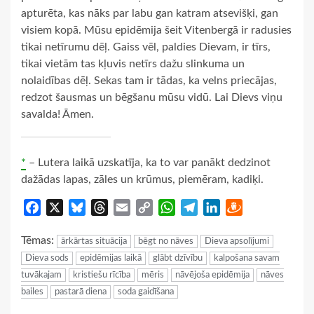
apturēta, kas nāks par labu gan katram atsevišķi, gan
visiem kopā. Mūsu epidēmija šeit Vitenbergā ir radusies
tikai netīrumu dēļ. Gaiss vēl, paldies Dievam, ir tīrs,
tikai vietām tas kļuvis netīrs dažu slinkuma un
nolaidības dēļ. Sekas tam ir tādas, ka velns priecājas,
redzot šausmas un bēgšanu mūsu vidū. Lai Dievs viņu
savalda! Āmen.
*
– Lutera laikā uzskatīja, ka to var panākt dedzinot
dažādas lapas, zāles un krūmus, piemēram, kadiķi.
Facebook
X
Bluesky
Threads
Email
Copy
WhatsApp
Telegram
LinkedIn
Draugiem
Link
Tēmas:
ārkārtas situācija
bēgt no nāves
Dieva apsolījumi
Dieva sods
epidēmijas laikā
glābt dzīvību
kalpošana savam
tuvākajam
kristiešu rīcība
mēris
nāvējoša epidēmija
nāves
bailes
pastarā diena
soda gaidīšana