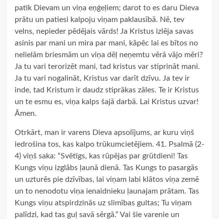
patīk Dievam un viņa eņģeļiem; darot to es daru Dieva
prātu un patiesi kalpoju viņam paklausībā. Nē, tev
velns, nepieder pēdējais vārds! Ja Kristus izlēja savas
asinis par mani un mira par mani, kāpēc lai es bītos no
nelielām briesmām un viņa dēļ neņemtu vērā vājo mēri?
Ja tu vari terorizēt mani, tad kristus var stiprināt mani.
Ja tu vari nogalināt, Kristus var darīt dzīvu. Ja tev ir
inde, tad Kristum ir daudz stiprākas zāles. Te ir Kristus
un te esmu es, viņa kalps šajā darbā. Lai Kristus uzvar!
Āmen.
Otrkārt, man ir varens Dieva apsolījums, ar kuru viņš
iedrošina tos, kas kalpo trūkumcietējiem. 41. Psalmā (2-
4) viņš saka: “Svētīgs, kas rūpējas par grūtdieni! Tas
Kungs viņu izglābs ļaunā dienā. Tas Kungs to pasargās
un uzturēs pie dzīvības, lai viņam labi klātos viņa zemē
un to nenodotu viņa ienaidnieku ļaunajam prātam. Tas
Kungs viņu atspirdzinās uz slimības gultas; Tu viņam
palīdzi, kad tas guļ savā sērgā.” Vai šie varenie un