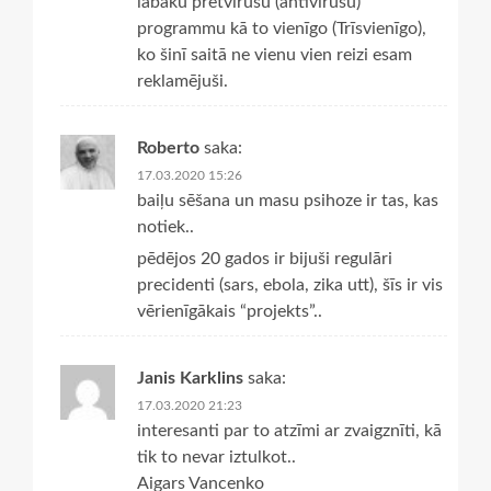
labāku pretvīrusu (antivīrusu)
programmu kā to vienīgo (Trīsvienīgo),
ko šinī saitā ne vienu vien reizi esam
reklamējuši.
Roberto
saka:
17.03.2020 15:26
baiļu sēšana un masu psihoze ir tas, kas
notiek..
pēdējos 20 gados ir bijuši regulāri
precidenti (sars, ebola, zika utt), šīs ir vis
vērienīgākais “projekts”..
Janis Karklins
saka:
17.03.2020 21:23
interesanti par to atzīmi ar zvaigznīti, kā
tik to nevar iztulkot..
Aigars Vancenko