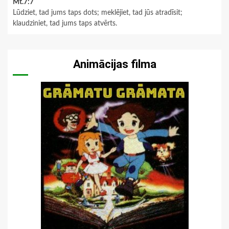
Mt.7:7
Lūdziet, tad jums taps dots; meklējiet, tad jūs atradīsit;
klaudziniet, tad jums taps atvērts.
Animācijas filma