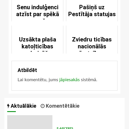
Senu indulģenci
Pašiņš uz
atzīst par spēkā
Pestītāja statujas
neesošu
Uzsākta plaša
Zviedru ticības
katoļticības
nacionālās
popularizēšana
īpatnības
Atbildēt
Lai komentētu, jums
jāpiesakās
sistēmā.
Aktuālākie
Komentētākie
E-APCERES