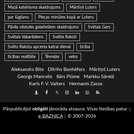
Mazā katehisma skaidrojums
Mārtiņš Luters
par lūgšanu
Piecas minūtes kopā ar Luteru
Pāvila vēstules galatiešiem skaidrojums
Svētais Gars
Svētais Vakarēdiens
Svētie Raksti
Svēto Rakstu apceres katrai dienai
ticība
ticības realitāte
Tēvreize
velns
Aleksandrs Bite
Dītrihs Bonhēfers
Mārtiņš Luters
Georgs Mancelis
Ilārs Plūme
Markku Särelä
Karls F. V. Valters
Hermanis Zasse
Draugiem
Facebook
Twitter
Instagram
LinkedIn
whatsapp
RSS
Pārpublicējot
obligāti
jānorāda atsauce. Visas tiesības patur
::
e-BAZNICA
::
© 2007-2026