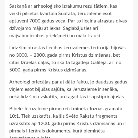
Saskaņā ar arheoloģisko izrakumu rezultātiem, kas
veikti pilsētas kvartālā Šuafatā, Jeruzaleme esot
aptuveni 7000 gadus veca. Par to liecina atrastas divas
dzīvojamo māju atliekas. Saglabājušies arī
mājsaimniecības priekšmeti un māla trauki.
Līdz šim atrastās liecības Jeruzalemes teritorijā bijušās
no 3000. – 2800. gada pirms Kristus dzimšanas, bet
citās Izraēlas daļās, to skaitā tagadējā Galilejā, arī no
5000. gada pirms Kristus dzimšanas.
Arheologi priecājas par atklāto faktu, jo daudzus gadus
viņiem esot bijušas sajūta, ka Jeruzaleme ir senāka,
nekā līdz šim uzskatīts, un tagad tās ir apstiprinājušās.
Bībelē Jeruzaleme pirmo reizi minēta Jozuas grāmatā
10:1. Tiek uzskatīts, ka šis Svēto Rakstu fragments
uzrakstīts ap 1200. gadu pirms Kristus dzimšanas un ir
pirmais literārais dokuments, kurā pieminēta