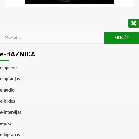
Meklēt:
e-BAZNĪCĀ
e-apceres
e-aptaujas
e-audio
e-bildes
e-intervijas
e-joki
e-lūgšanas