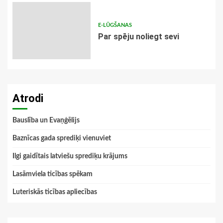
E-LŪGŠANAS
Par spēju noliegt sevi
Atrodi
Bauslība un Evaņģēlijs
Baznīcas gada sprediķi vienuviet
Ilgi gaidītais latviešu sprediķu krājums
Lasāmviela ticības spēkam
Luteriskās ticības apliecības