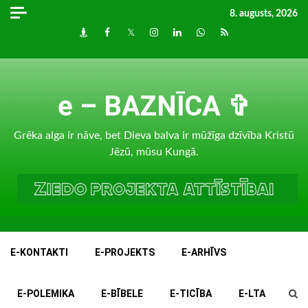
Skip
8. augusts, 2026
to
Draugiem
Facebook
Twitter
Instagram
LinkedIn
whatsapp
RSS
content
e – BAZNĪCA ✞
Grēka alga ir nāve, bet Dieva balva ir mūžīga dzīvība Kristū
Jēzū, mūsu Kungā.
E-KONTAKTI
E-PROJEKTS
E-ARHĪVS
E-POLEMIKA
E-BĪBELE
E-TICĪBA
E-LTA