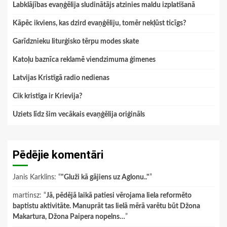
Labklājības evaņģēlija sludinātājs atzinies maldu izplatīšanā
Kāpēc ikviens, kas dzird evaņģēliju, tomēr nekļūst ticīgs?
Garīdznieku liturģisko tērpu modes skate
Katoļu baznīca reklamē viendzimuma ģimenes
Latvijas Kristīgā radio nedienas
Cik kristīga ir Krievija?
Uziets līdz šim vecākais evaņģēlija oriģināls
Pēdējie komentāri
Janis Karklins
: “
"Gluži kā gājiens uz Aglonu.."
”
martinsz
: “
Jā, pēdējā laikā patiesi vērojama liela reformēto
baptistu aktivitāte. Manuprāt tas lielā mērā varētu būt Džona
Makartura, Džona Paipera nopelns…
”