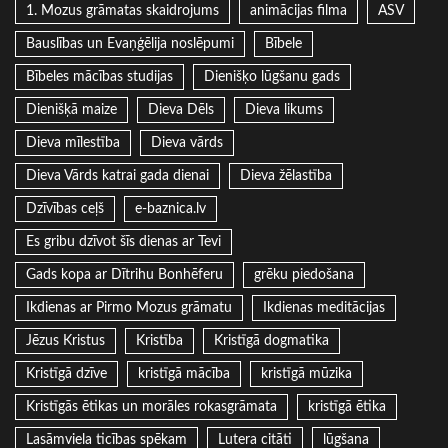
1. Mozus grāmatas skaidrojums
animācijas filma
ASV
Bauslības un Evaņģēlija noslēpumi
Bībele
Bībeles mācības studijas
Dienišķo lūgšanu gads
Dienišķā maize
Dieva Dēls
Dieva likums
Dieva mīlestība
Dieva vārds
Dieva Vārds katrai gada dienai
Dieva žēlastība
Dzīvības ceļš
e-baznica.lv
Es gribu dzīvot šīs dienas ar Tevi
Gads kopa ar Dītrihu Bonhēferu
grēku piedošana
Ikdienas ar Pirmo Mozus grāmatu
Ikdienas meditācijas
Jēzus Kristus
Kristība
Kristīgā dogmatika
Kristīgā dzīve
kristīgā mācība
kristīgā mūzika
Kristīgās ētikas un morāles rokasgrāmata
kristīgā ētika
Lasāmviela ticības spēkam
Lutera citāti
lūgšana