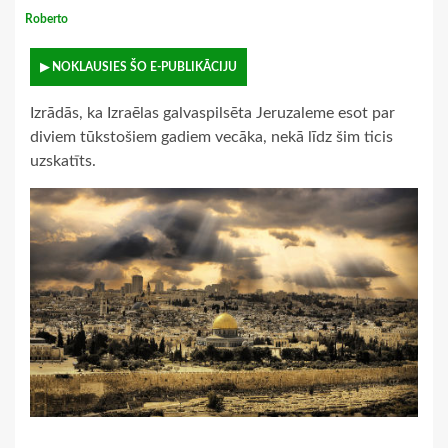
Roberto
▶ NOKLAUSIES ŠO E-PUBLIKĀCIJU
Izrādās, ka Izraēlas galvaspilsēta Jeruzaleme esot par
diviem tūkstošiem gadiem vecāka, nekā līdz šim ticis
uzskatīts.