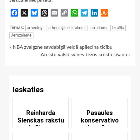
Jeruzalemes pilsēta.
Facebook
X
Bluesky
Threads
Email
Copy
WhatsApp
Telegram
LinkedIn
Draugiem
Link
Tēmas:
arheologi
arheoloģiski izrakumi
atradums
Izraēla
Jeruzaleme
Continue
« NBA zvaigzne savdabīgā veidā apliecina ticību
Ateistu valstī svinēs Jēzus krustā sišanu »
Reading
Ieskaties
Reinharda
Pasaules
Slenskas rakstu
konservatīvo
krājums
luterāņu
sanāksme