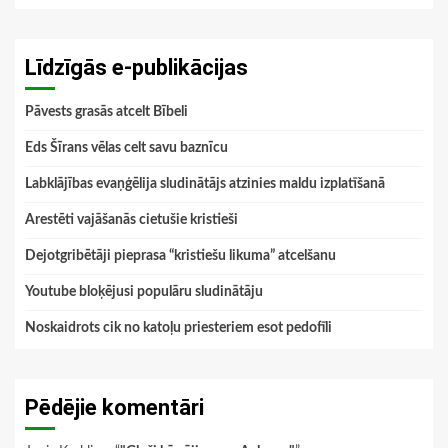
Līdzīgās e-publikācijas
Pāvests grasās atcelt Bībeli
Eds Šīrans vēlas celt savu baznīcu
Labklājības evaņģēlija sludinātājs atzinies maldu izplatīšanā
Arestēti vajāšanās cietušie kristieši
Dejotgribētāji pieprasa “kristiešu likuma” atcelšanu
Youtube bloķējusi populāru sludinātāju
Noskaidrots cik no katoļu priesteriem esot pedofīli
Pēdējie komentāri