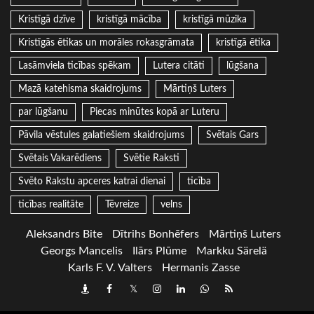
Kristīgā dzīve
kristīgā mācība
kristīgā mūzika
Kristīgās ētikas un morāles rokasgrāmata
kristīgā ētika
Lasāmviela ticības spēkam
Lutera citāti
lūgšana
Mazā katehisma skaidrojums
Mārtiņš Luters
par lūgšanu
Piecas minūtes kopā ar Luteru
Pāvila vēstules galatiešiem skaidrojums
Svētais Gars
Svētais Vakarēdiens
Svētie Raksti
Svēto Rakstu apceres katrai dienai
ticība
ticības realitāte
Tēvreize
velns
Aleksandrs Bite
Dītrihs Bonhēfers
Mārtiņš Luters
Georgs Mancelis
Ilārs Plūme
Markku Särelä
Karls F. V. Valters
Hermanis Zasse
Draugiem
Facebook
Twitter
Instagram
LinkedIn
whatsapp
RSS