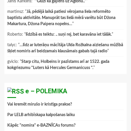
Janis Karklins
: “
"Gluži kā gājiens uz Aglonu.."
”
martinsz
: “
Jā, pēdējā laikā patiesi vērojama liela reformēto
baptistu aktivitāte. Manuprāt tas lielā mērā varētu būt Džona
Makartura, Džona Paipera nopelns…
”
Roberto
: “
līdzībā es teiktu: .. suņi rej, bet karavāna iet tālāk.
”
talyc
: “
…līdz ar luterāņu mācītāja Ulda Rožkalna aiziešanu mūžībā
šķiet nomiris arī beidzamais klausāmais gabals tajā radio
”
gviclo
: “
Starp citu, Holbeins ir pazīstams arī ar 1522. gada
kokgriezumu "Luters kā Hercules Germanicuss ".
”
e – POLEMIKA
Vai kremēt mirušo ir kristīga prakse?
Par LELB arhibīskapa kalpošanas laiku
Kāpēc "nomira" e-BAZNĪCAs forums?