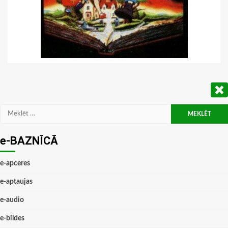
Meklēt:
e-BAZNĪCĀ
e-apceres
e-aptaujas
e-audio
e-bildes