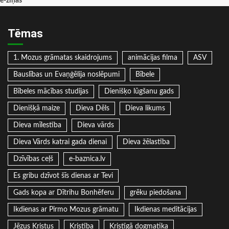
e-ziņas
Tēmas
1. Mozus grāmatas skaidrojums
animācijas filma
ASV
Bauslības un Evaņģēlija noslēpumi
Bībele
Bībeles mācības studijas
Dienišķo lūgšanu gads
Dienišķā maize
Dieva Dēls
Dieva likums
Dieva mīlestība
Dieva vārds
Dieva Vārds katrai gada dienai
Dieva žēlastība
Dzīvības ceļš
e-baznica.lv
Es gribu dzīvot šīs dienas ar Tevi
Gads kopa ar Dītrihu Bonhēferu
grēku piedošana
Ikdienas ar Pirmo Mozus grāmatu
Ikdienas meditācijas
Jēzus Kristus
Kristība
Kristīgā dogmatika