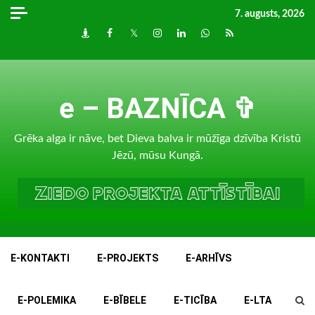
Skip
7. augusts, 2026
to
Draugiem
Facebook
Twitter
Instagram
LinkedIn
whatsapp
RSS
content
e – BAZNĪCA ✞
Grēka alga ir nāve, bet Dieva balva ir mūžīga dzīvība Kristū
Jēzū, mūsu Kungā.
E-KONTAKTI
E-PROJEKTS
E-ARHĪVS
E-POLEMIKA
E-BĪBELE
E-TICĪBA
E-LTA