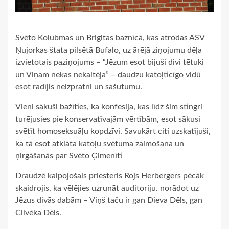
Svēto Kolubmas un Brigitas baznīcā, kas atrodas ASV
Ņujorkas štata pilsētā Bufalo, uz ārējā ziņojumu dēļa
izvietotais paziņojums – “Jēzum esot bijuši divi tētuki
un Viņam nekas nekaitēja” – daudzu katoļticīgo vidū
esot radījis neizpratni un sašutumu.
Vieni sākuši bažīties, ka konfesija, kas līdz šim stingri
turējusies pie konservatīvajām vērtībām, esot sākusi
svētīt homoseksuāļu kopdzīvi. Savukārt citi uzskatījuši,
ka tā esot atklāta katoļu svētuma zaimošana un
ņirgāšanās par Svēto Ģimenīti
Draudzē kalpojošais priesteris Rojs Herbergers pēcāk
skaidrojis, ka vēlējies uzrunāt auditoriju. norādot uz
Jēzus divās dabām – Viņš taču ir gan Dieva Dēls, gan
Cilvēka Dēls.