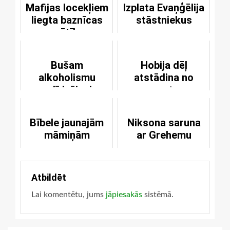
Mafijas locekļiem
Izplata Evaņģēlija
liegta baznīcas
stāstniekus
svētība
Bušam
Hobija dēļ
alkoholismu
atstādina no
palīdzējusi
amata
uzveikt reliģija
Bībele jaunajām
Niksona saruna
māmiņām
ar Grehemu
Atbildēt
Lai komentētu, jums
jāpiesakās
sistēmā.