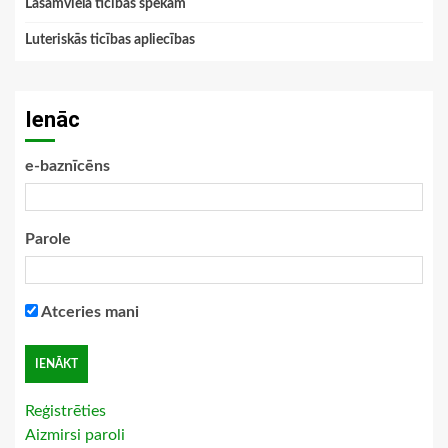
Lasāmviela ticības spēkam
Luteriskās ticības apliecības
Ienāc
e-baznīcēns
Parole
Atceries mani
Reģistrēties
Aizmirsi paroli