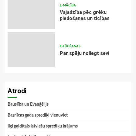
E-MĀCĪBA
Vajadzība pēc grēku
piedošanas un ticības
E-LŪGŠANAS
Par spēju noliegt sevi
Atrodi
Bauslība un Evaņģēlijs
Baznīcas gada sprediķi vienuviet
Ilgi gaidītais latviešu sprediķu krājums