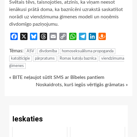
Svētais tēvs, taisnojoties, atzinis, ka viņam neesot
ienākusi prātā doma, ka baznīcēni uzrakstā saskatīšot
norādi uz viendzimuma ģimenes modeli un noņēmis
divdomīgo paziņojumu.
Facebook
X
Bluesky
Threads
Email
Copy
WhatsApp
Telegram
LinkedIn
Draugiem
Link
Tēmas:
ASV
divdomība
homoseksuālisma propoganda
katoļticīgie
pārpratums
Romas katoļu baznīca
viendzimuma
ģimenes
Continue
« BITE neļaujot sūtīt SMS ar Bībeles pantiem
Noskaidrots, kurš iegūs vērtīgās grāmatas »
Reading
Ieskaties